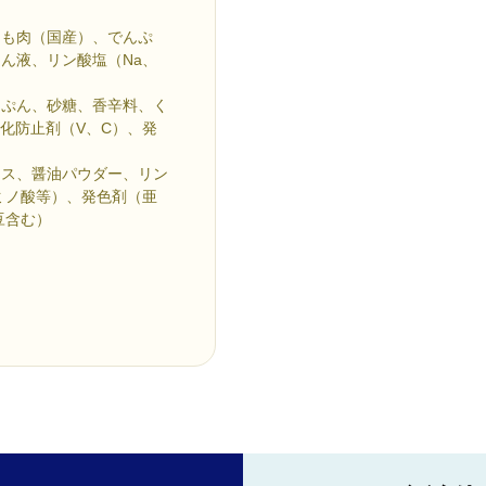
もも肉（国産）、でんぷ
ん液、リン酸塩（Na、
んぷん、砂糖、香辛料、く
化防止剤（V、C）、発
キス、醤油パウダー、リン
ミノ酸等）、発色剤（亜
豆含む）