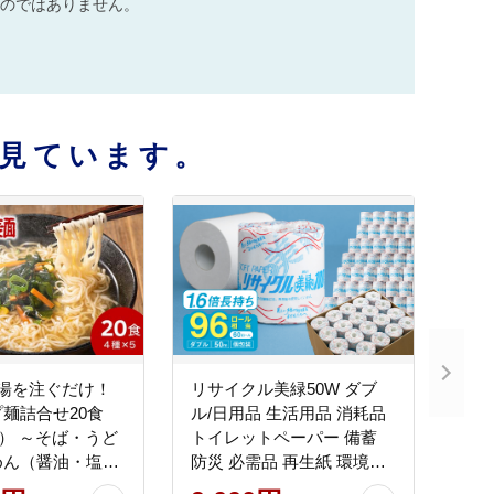
のではありません。
見ています。
 お湯を注ぐだけ！
リサイクル美緑50W ダブ
麺詰合せ20食
ル/日用品 生活用品 消耗品
食） ～そば・うど
トイレットペーパー 備蓄
めん（醤油・塩）
防災 必需品 再生紙 環境に
トラーメン 非常
やさしい エコ美濃桜製紙