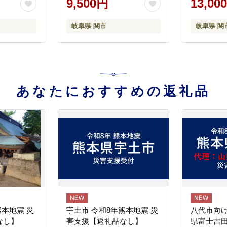
9,500円
13,00
アービー B
芯あり 個包装 エンボス加
食にも～
工
岐阜県 関市
岐阜県 関
あなたにおすすめの返礼品
熊本地震 災
宇土市 令和8年熊本地震 災
八代市向け
なし】
害支援【返礼品なし】
県富士吉