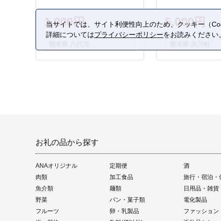
1,000円
5,000円
当サイトでは、サイト利便性向上のため、クッキー（Coo
詳細については
プライバシーポリシー
をお読みください
熊本県 八代市
熊本県 氷川町
お礼の品から探す
ANAオリジナル
定期便
酒
肉類
加工食品
旅行・宿泊・
魚介類
麺類
日用品・雑貨
野菜
パン・菓子類
電化製品
フルーツ
卵・乳製品
ファッション