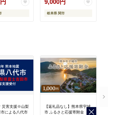
0円
9,000円
1.6倍巻 長持ち 交換 頻度 個
包装 芯あり エンボス加工
市
岐阜県 関市
 災害支援※山梨
【返礼品なし】熊本県宇城
田市による八代市
市 ふるさと応援寄附金