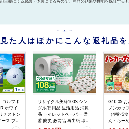
の主観による感想・体感によるもので、商品の効果や性能を保証するも
を見た人はほかにこんな返礼品を
ル】ゴルフボ
リサイクル美緑100S シン
G10-09
GR ホワイ
グル/日用品 生活用品 消耗
ノンカップ
ブリヂストン
品 トイレットペーパー 備
（4種×5
1ダース ブリ
蓄 防災 必需品 再生紙 環境
ん・らー
 ブリジス
にやさしい エコ美濃桜製紙
インスタン