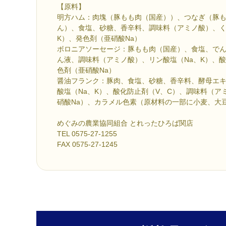
【原料】
明方ハム：肉塊（豚もも肉（国産））、つなぎ（豚
ん）、食塩、砂糖、香辛料、調味料（アミノ酸）、く
K）、発色剤（亜硝酸Na）
ボロニアソーセージ：豚もも肉（国産）、食塩、で
ん液、調味料（アミノ酸）、リン酸塩（Na、K）、酸
色剤（亜硝酸Na）
醤油フランク：豚肉、食塩、砂糖、香辛料、酵母エ
酸塩（Na、K）、酸化防止剤（V、C）、調味料（ア
硝酸Na）、カラメル色素（原材料の一部に小麦、大
めぐみの農業協同組合 とれったひろば関店
TEL 0575-27-1255
FAX 0575-27-1245