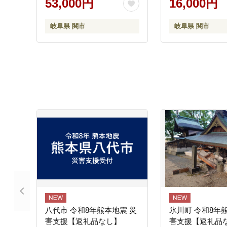
53,000円
16,000円
トン ツアーB ツ
マーク 白 12個～
岐阜県 関市
岐阜県 関市
八代市 令和8年熊本地震 災
氷川町 令和8年
害支援【返礼品なし】
害支援【返礼品