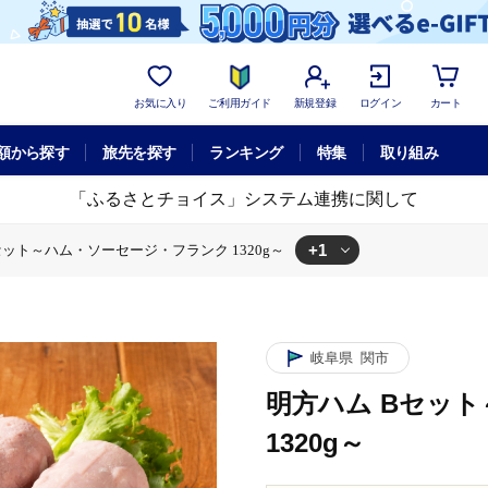
お気に入り
ご利用ガイド
新規登録
ログイン
カート
額から探す
旅先を探す
ランキング
特集
取り組み
「ふるさとチョイス」システム連携に関して
+1
セット～ハム・ソーセージ・フランク 1320g～
ム Bセット～ハム・ソーセージ・フランク 1320g～
岐阜県
関市
明方ハム Bセッ
1320g～