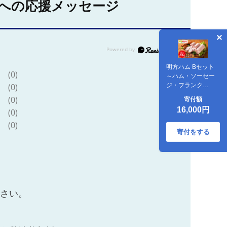
への応援メッセージ
明方ハム Bセット
(0)
～ハム・ソーセー
(0)
ジ・フランク
1320g～
(0)
寄付額
16,000円
(0)
(0)
寄付をする
ださい。