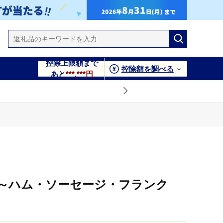
控除上限額まで
控除額を調べる
あと
***,***円
ト～ハム・ソーセージ・フランク