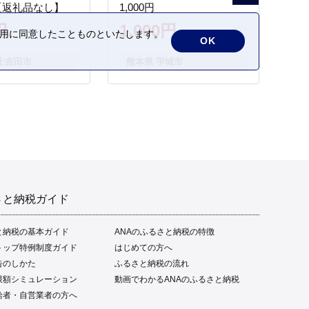
【返礼品なし】
1,000円
円
1,000円
の利用に同意したことものといたします。
OK
士吉田市
熊本県 宇城市
さと納税ガイド
と納税の基本ガイド
ANAのふるさと納税の特徴
トップ特例制度ガイド
はじめての方へ
告のしかた
ふるさと納税の流れ
限額シミュレーション
動画でわかるANAのふるさと納税
給者・自営業者の方へ