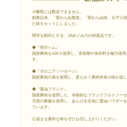
※離島には配送できません。
創業以来、「変わらぬ製造」「変わらぬ味」を守り
た味をセットにしました。
関市を館内とする、JAめぐみのの特産品です。
◆『明方ハム』
国産豚肉を100％使用し、添加物や保存料を極力使
す。
◆『ボロニアソーセージ』
国産豚肉の身を使用し、柔らかく豚肉本来の味が楽
◆『醤油フランク』
国産豚肉を使用した、本格的なフランクフルトソー
天然の豚腸を使用し、あらびき生地に醤油パウダー
ています。
心温まる素朴な味をぜひお召し上がりください。