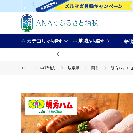
カテゴリ
地域
から探す
から探す
寄付
TOP
中部地方
岐阜県
関市
明方ハム B
TOP
肉
加工肉
ハム・ソーセージ
明方ハ