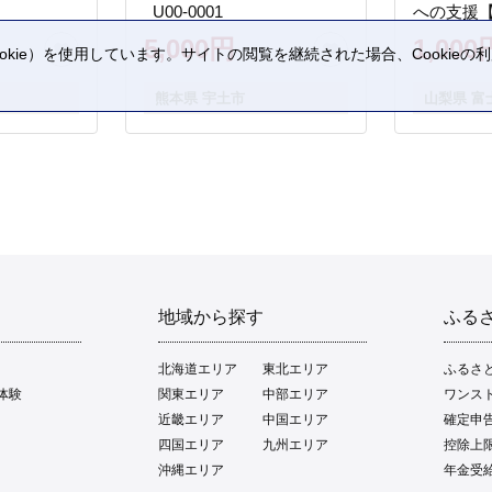
_U00-0001
への支援
5,000円
1,000
kie）を使用しています。サイトの閲覧を継続された場合、Cookie
。
熊本県 宇土市
山梨県 富
地域から探す
ふる
北海道エリア
東北エリア
ふるさ
体験
関東エリア
中部エリア
ワンス
近畿エリア
中国エリア
確定申
四国エリア
九州エリア
控除上
沖縄エリア
年金受