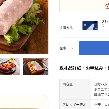
クレ
カー
決済方法
在庫：
○
返礼品詳細・お申込み・
内容量
明方ハム（
ボロニアソ
醤油フラン
アレルギー表示
小麦、大