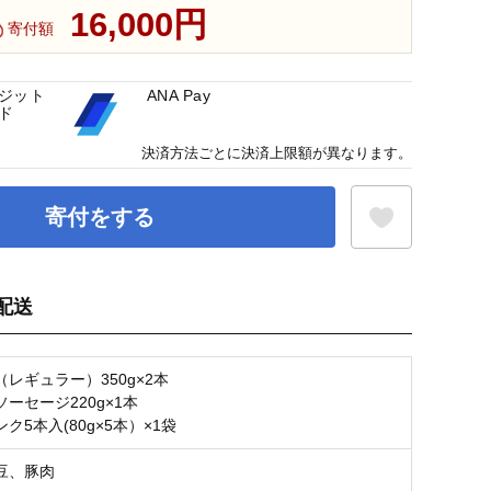
16,000円
寄付額
ジット
ANA Pay
ド
決済方法ごとに決済上限額が異なります。
寄付をする
配送
お気に入り登録
レギュラー）350g×2本
ーセージ220g×1本
ク5本入(80g×5本）×1袋
豆、豚肉