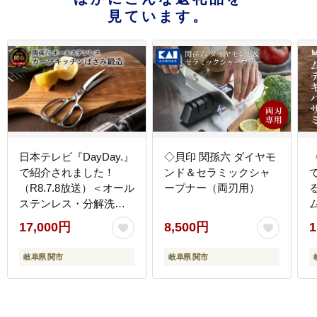
見ています。
日本テレビ『DayDay.』
◇貝印 関孫六 ダイヤモ
で紹介されました！
ンド＆セラミックシャ
（R8.7.8放送）＜オール
ープナー（両刃用）
ステンレス・分解洗浄
可・食洗器可＞■関孫
17,000円
8,500円
1
六 鍛造オールステン
レスカーブキッチン鋏
岐阜県 関市
岐阜県 関市
◇貝印