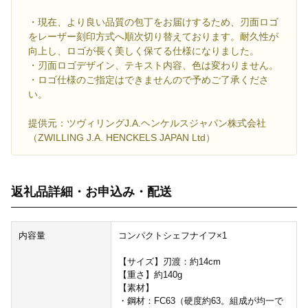
・現在、より良い品質の包丁をお届けするため、刃面ロゴ
をレーザー刻印方式へ順次切り替えております。耐久性が
向上し、ロゴが長く美しく保てる仕様になりました。
・刃面ロゴデザイン、テキスト内容、色は変わりません。
・ロゴ仕様のご指定はできませんので予めご了承くださ
い。
提供元：ツヴィリングJ.A.ヘンケルスジャパン株式会社
（ZWILLING J.A. HENCKELS JAPAN Ltd）
返礼品詳細・お申込み・配送
内容量
コンパクトシェフナイフ×1
【サイズ】刃渡：約14cm
【重さ】約140g
【素材】
・鋼材：FC63（硬度約63。組成が均一で