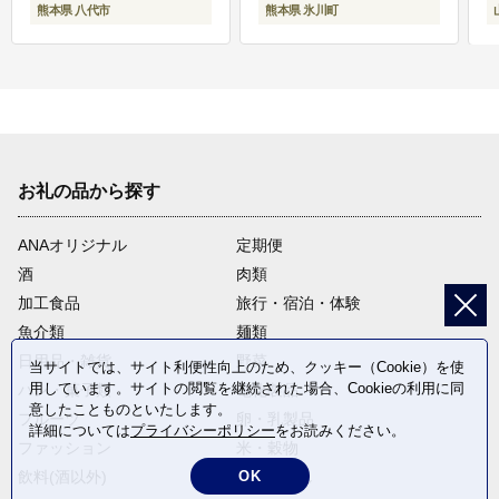
熊本県 八代市
熊本県 氷川町
お礼の品から探す
ANAオリジナル
定期便
酒
肉類
加工食品
旅行・宿泊・体験
魚介類
麺類
日用品・雑貨
野菜
当サイトでは、サイト利便性向上のため、クッキー（Cookie）を使
用しています。サイトの閲覧を継続された場合、Cookieの利用に同
パン・菓子類
電化製品
意したことものといたします。
フルーツ
卵・乳製品
詳細については
プライバシーポリシー
をお読みください。
ファッション
米・穀物
OK
飲料(酒以外)
返礼品なし