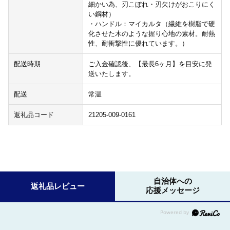
細かい為、刃こぼれ・刃欠けがおこりにく
い鋼材）
・ハンドル：マイカルタ（繊維を樹脂で硬
化させた木のような握り心地の素材。耐熱
性、耐衝撃性に優れています。）
配送時期
ご入金確認後、【最長6ヶ月】を目安に発
送いたします。
配送
常温
返礼品コード
21205-009-0161
自治体への
返礼品レビュー
応援メッセージ