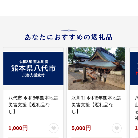
あなたにおすすめの返礼品
八代市 令和8年熊本地震
氷川町 令和8年熊本地震
災害支援【返礼品な
災害支援【返礼品な
し】
し】
1,000円
5,000円
1