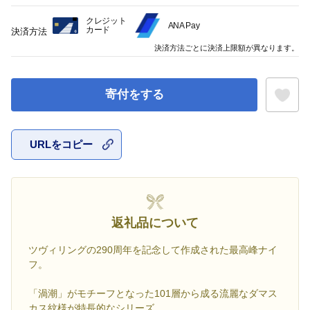
クレジット
ANA Pay
カード
決済方法
決済方法ごとに決済上限額が異なります。
寄付をする
URLをコピー
お気に入
返礼品について
ツヴィリングの290周年を記念して作成された最高峰ナイ
フ。
「渦潮」がモチーフとなった101層から成る流麗なダマス
カス紋様が特長的なシリーズ。