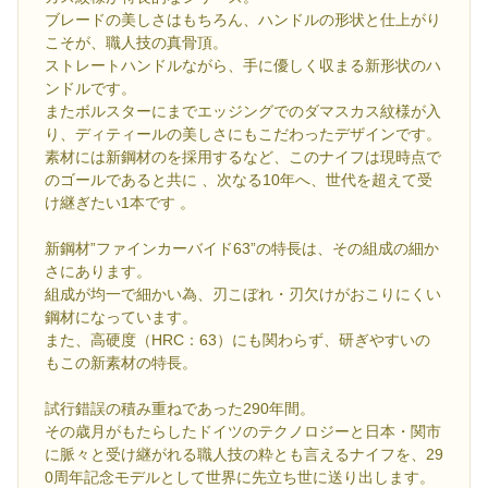
ブレードの美しさはもちろん、ハンドルの形状と仕上がり
こそが、職人技の真骨頂。
ストレートハンドルながら、手に優しく収まる新形状のハ
ンドルです。
またボルスターにまでエッジングでのダマスカス紋様が入
り、ディティールの美しさにもこだわったデザインです。
素材には新鋼材のを採用するなど、このナイフは現時点で
のゴールであると共に 、次なる10年へ、世代を超えて受
け継ぎたい1本です 。
新鋼材”ファインカーバイド63”の特長は、その組成の細か
さにあります。
組成が均一で細かい為、刃こぼれ・刃欠けがおこりにくい
鋼材になっています。
また、高硬度（HRC：63）にも関わらず、研ぎやすいの
もこの新素材の特長。
試行錯誤の積み重ねであった290年間。
その歳月がもたらしたドイツのテクノロジーと日本・関市
に脈々と受け継がれる職人技の粋とも言えるナイフを、29
0周年記念モデルとして世界に先立ち世に送り出します。