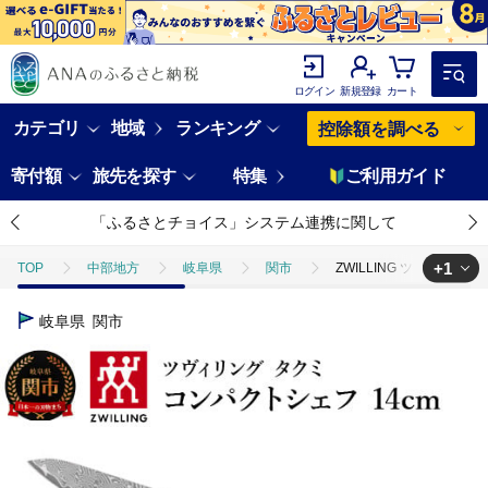
ログイン
新規登録
カート
カテゴリ
地域
ランキング
控除額を調べる
寄付額
旅先を探す
特集
ご利用ガイド
「ふるさとチョイス」システム連携に関して
+1
TOP
中部地方
岐阜県
関市
ZWILLING ツヴィリング 
TOP
日用品・雑貨
キッチン用品
ZWILLING ツヴィリング 
岐阜県
関市