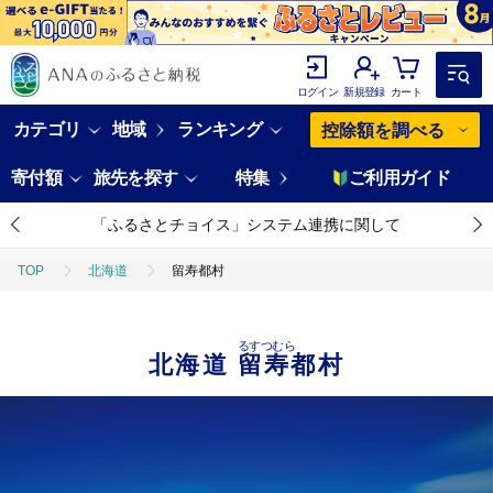
ログイン
新規登録
カート
カテゴリ
地域
ランキング
控除額を調べる
寄付額
旅先を探す
特集
ご利用ガイド
「ふるさとチョイス」システム連携に関して
TOP
北海道
留寿都村
るすつむら
北海道
留寿都村