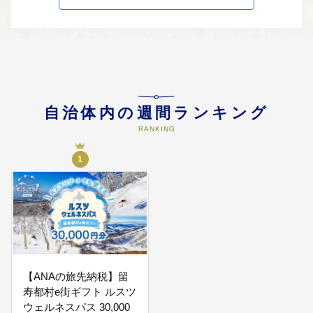
05
高齢者がいきいきと暮らせる村づ
くり
高齢者の保健、医療及び福祉の充
実に資する事業に活用させていた
自治体内の週間ランキング
だきます。
RANKING
1
【ANAの旅先納税】留
寿都村e街ギフト ルスツ
ウェルネスパス 30,000