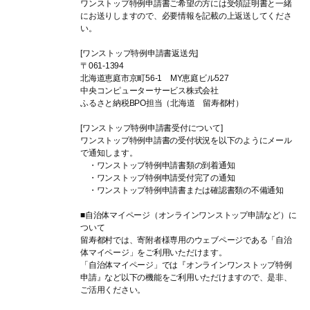
ワンストップ特例申請書ご希望の方には受領証明書と一緒
にお送りしますので、必要情報を記載の上返送してくださ
い。
[ワンストップ特例申請書返送先]
〒061-1394
北海道恵庭市京町56-1 MY恵庭ビル527
中央コンピューターサービス株式会社
ふるさと納税BPO担当（北海道 留寿都村）
[ワンストップ特例申請書受付について]
ワンストップ特例申請書の受付状況を以下のようにメール
で通知します。
・ワンストップ特例申請書類の到着通知
・ワンストップ特例申請受付完了の通知
・ワンストップ特例申請書または確認書類の不備通知
■自治体マイページ（オンラインワンストップ申請など）に
ついて
留寿都村では、寄附者様専用のウェブページである「自治
体マイページ」をご利用いただけます。
「自治体マイページ」では『オンラインワンストップ特例
申請』など以下の機能をご利用いただけますので、是非、
ご活用ください。