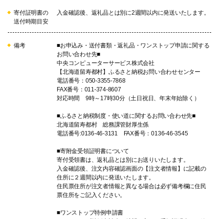
寄付証明書の
入金確認後、返礼品とは別に2週間以内に発送いたします。
送付時期目安
備考
■お申込み・送付書類・返礼品・ワンストップ申請に関する
お問い合わせ先■
中央コンピューターサービス株式会社
【北海道留寿都村】ふるさと納税お問い合わせセンター
電話番号：050-3355-7868
FAX番号：011-374-8607
対応時間 9時～17時30分（土日祝日、年末年始除く）
■ふるさと納税制度・使い道に関するお問い合わせ先■
北海道留寿都村 総務課管財厚生係
電話番号:0136-46-3131 FAX番号：0136-46-3545
■寄附金受領証明書について
寄付受領書は、返礼品とは別にお送りいたします。
入金確認後、注文内容確認画面の【注文者情報】に記載の
住所に２週間以内に発送いたします。
住民票住所が注文者情報と異なる場合は必ず備考欄に住民
票住所をご記入ください。
■ワンストップ特例申請書