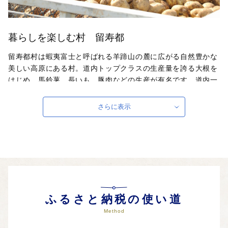
暮らしを楽しむ村 留寿都
留寿都村は蝦夷富士と呼ばれる羊蹄山の麓に広がる自然豊かな
美しい高原にある村。道内トップクラスの生産量を誇る大根を
はじめ、馬鈴薯、長いも、豚肉などの生産が有名です。道内一
の規模を誇るリゾート＝ルスツリゾートを中心に、スキー、ゴ
ルフ、パラグライダー、マウンテンバイク、登山など、アウト
さらに表示
ドアスポーツを楽しむ人々の聖地になっています。近年は海外
からの観光客も増え、国際的な観光地へと変わりつつありま
す。魅力いっぱいの留寿都村に是非遊びに来てください！
自治体ホームページは
こちら
（外部サイト）
外部サイトへ遷移します。
個人情報の保護は遷移先サイトの方針に従います。
ふるさと納税の使い道
Method