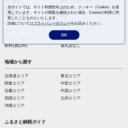
加工食品
旅行・宿泊・体験
当サイトでは、サイト利便性向上のため、クッキー（Cookie）を使
魚介類
麺類
用しています。サイトの閲覧を継続された場合、Cookieの利用に同
日用品・雑貨
野菜
意したことものといたします。
パン・菓子類
電化製品
詳細については
プライバシーポリシー
をお読みください。
フルーツ
卵・乳製品
OK
ファッション
米・穀物
飲料(酒以外)
返礼品なし
地域から探す
北海道エリア
東北エリア
関東エリア
中部エリア
近畿エリア
中国エリア
四国エリア
九州エリア
沖縄エリア
ふるさと納税ガイド