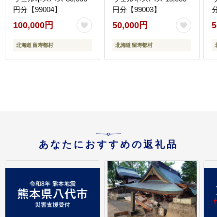
円分【99004】
円分【99003】
分
100,000円
50,000円
5
北海道 留寿都村
北海道 留寿都村
あなたにおすすめの返礼品