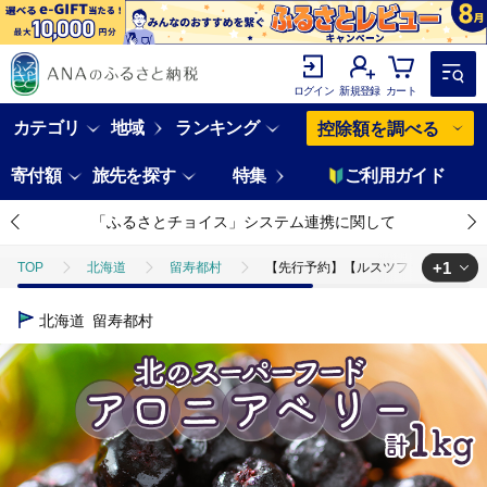
ログイン
新規登録
カート
カテゴリ
地域
ランキング
控除額を調べる
寄付額
旅先を探す
特集
ご利用ガイド
「ふるさとチョイス」システム連携に関して
+1
TOP
北海道
留寿都村
【先行予約】【ルスツファーム産】アロニ
TOP
フルーツ
ほかのフルーツ
【先行予約】【ルスツファーム
北海道
留寿都村