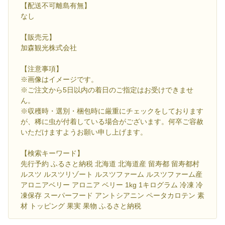
【配送不可離島有無】
なし
【販売元】
加森観光株式会社
【注意事項】
※画像はイメージです。
※ご注文から5日以内の着日のご指定はお受けできませ
ん。
※収穫時・選別・梱包時に厳重にチェックをしております
が、稀に虫が付着している場合がございます。何卒ご容赦
いただけますようお願い申し上げます。
【検索キーワード】
先行予約 ふるさと納税 北海道 北海道産 留寿都 留寿都村
ルスツ ルスツリゾート ルスツファーム ルスツファーム産
アロニアベリー アロニア ベリー 1kg 1キログラム 冷凍 冷
凍保存 スーパーフード アントシアニン ペータカロテン 素
材 トッピング 果実 果物 ふるさと納税