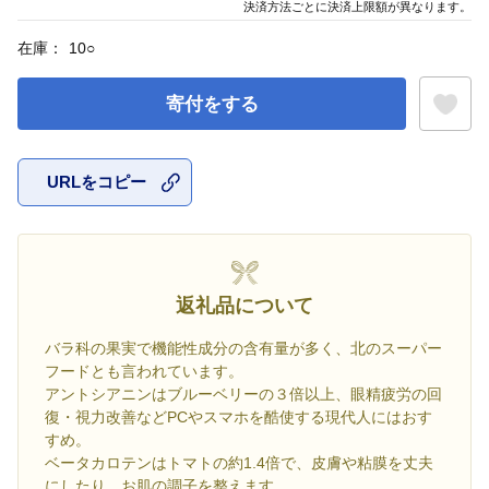
決済方法ごとに決済上限額が異なります。
在庫：
10
○
寄付をする
URLをコピー
お気に入
返礼品について
バラ科の果実で機能性成分の含有量が多く、北のスーパー
フードとも言われています。
アントシアニンはブルーベリーの３倍以上、眼精疲労の回
復・視力改善などPCやスマホを酷使する現代人にはおす
すめ。
ベータカロテンはトマトの約1.4倍で、皮膚や粘膜を丈夫
にしたり、お肌の調子を整えます。