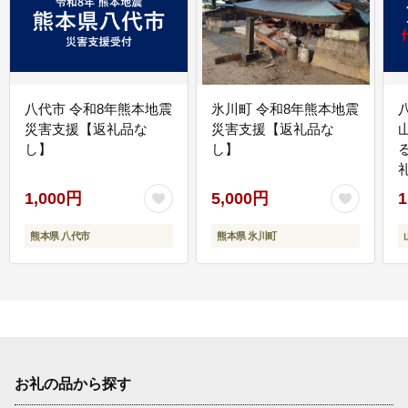
八代市 令和8年熊本地震
氷川町 令和8年熊本地震
災害支援【返礼品な
災害支援【返礼品な
し】
し】
1,000円
5,000円
1
熊本県 八代市
熊本県 氷川町
お礼の品から探す