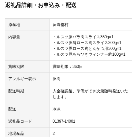
返礼品詳細・お申込み・配送
原産地
留寿都村
内容量
・ルスツ豚バラ肉スライス350g×1
・ルスツ豚肩ロース肉スライス300g×1
・ルスツ豚ロース肉とんかつ用300g×1
・ルスツ豚あらびきウィンナー約100g×1
賞味期限
賞味期限：360日
アレルギー表示
豚肉
配送時期
入金確認後、準備ができ次第随時発送いた
します。
配送
冷凍
返礼品コード
01397-14001
地場産品
2