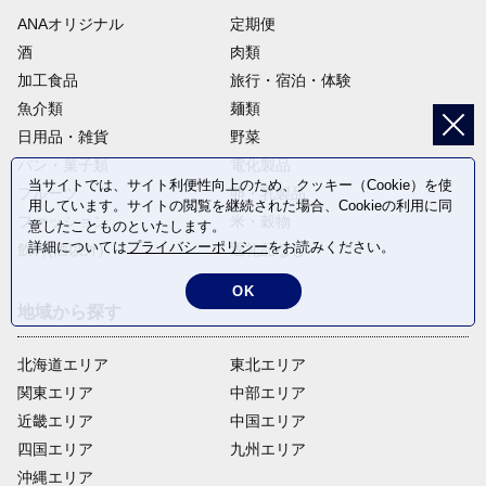
ANAオリジナル
定期便
酒
肉類
加工食品
旅行・宿泊・体験
魚介類
麺類
日用品・雑貨
野菜
パン・菓子類
電化製品
当サイトでは、サイト利便性向上のため、クッキー（Cookie）を使
フルーツ
卵・乳製品
用しています。サイトの閲覧を継続された場合、Cookieの利用に同
ファッション
米・穀物
意したことものといたします。
詳細については
プライバシーポリシー
をお読みください。
飲料(酒以外)
返礼品なし
OK
地域から探す
北海道エリア
東北エリア
関東エリア
中部エリア
近畿エリア
中国エリア
四国エリア
九州エリア
沖縄エリア