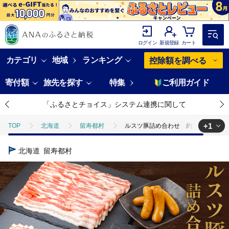
ログイン
新規登録
カート
カテゴリ
地域
ランキング
控除額を調べる
寄付額
旅先を探す
特集
ご利用ガイド
「ふるさとチョイス」システム連携に関して
+1
TOP
北海道
留寿都村
ルスツ豚詰め合わせ 約1kg【14001
TOP
肉
豚肉
ルスツ豚詰め合わせ 約1kg【1400101】
北海道
留寿都村