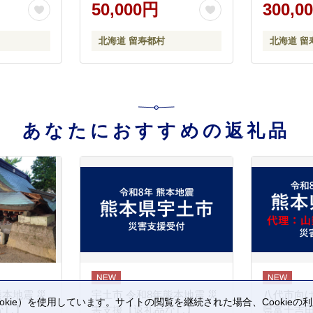
50,000円
300,0
北海道 留寿都村
北海道 留
あなたにおすすめの返礼品
熊本地震 災
宇土市 令和8年熊本地震 災
八代市向け
kie）を使用しています。サイトの閲覧を継続された場合、Cookie
なし】
害支援【返礼品なし】
県富士吉