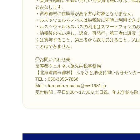
・会員登録時に登録いただいた会員情報のうち、氏
とみなします。
・留寿都村に住民票がある方は対象となりません。
・ルスツウェルネスパスは納税後に即時ご利用でき
・ルスツウェルネスパスの利用はスマートフォンの
・納税後の払い戻し、返金、再発行、第三者に譲渡
くは貸与すること、第三者から譲り受けること、又
ことはできません。
◯お問い合わせ先
留寿都ウェルネス旅先納税事務局
【北海道留寿都村】 ふるさと納税お問い合せセンタ
TEL：050-3355-7868
Mail：furusato-rusutsu@ccs1981.jp
受付時間：平日9:00〜17:30※土日祝、年末年始を除