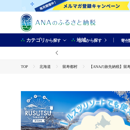
カテゴリ
地域
から探す
から探す
寄付
TOP
北海道
留寿都村
【ANAの旅先納税】留寿都
TOP
旅行・宿泊・体験
【ANAの旅先納税】留寿都村e
TOP
旅行・宿泊・体験
宿泊券
【ANAの旅先納
TOP
旅行・宿泊・体験
体験チケット
【ANA
TOP
旅行・宿泊・体験
体験チケット
スキー
TOP
旅行・宿泊・体験
体験チケット
温泉