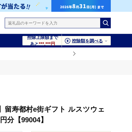
控除上限額まで
控除額を調べる
あと
***,***円
000円分【99004】
99004】
】留寿都村e街ギフト ルスツウェ
0円分【99004】