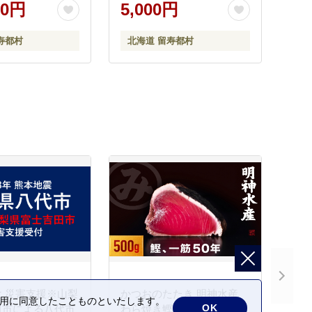
00円
5,000円
寿都村
北海道 留寿都村
 災害支援※山梨
かつおのたたき 明神水産
の利用に同意したことものといたします。
OK
田市による八代市
わら焼き鰹 500g 鰹 カツオ