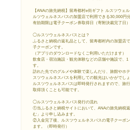
【ANAの旅先納税】留寿都村e街ギフト ルスツウェルネス
ルツウェルネスパスの加盟店で利用できる30,000
有効期限は電子クーポン券取得日（寄附決裁完了日）
◯ルスツウェルネスパスとは？
ふるさと納税の返礼品として、留寿都村内の加盟店
子クーポンです。
（アプリのダウンロードなくご利用いただけます）
飲食店・宿泊施設・観光体験などの店舗や施設で、1
す。
訪れた先でのグルメや体験で楽しんだり、旅館やホ
スツウェルネスパスを利用しての観光はいかがでし
ルスツウェルネスパスは即時発行されますので、旅
取得頂くことも可能です。
◯ルスツウェルネスパス発行の流れ
①当ふるさと納税サイトにおいて、ANAの旅先納税
む」より申し込みます。
②入金完了後、ルスツウェルネスパスの電子クーポン
ます。（即時発行）