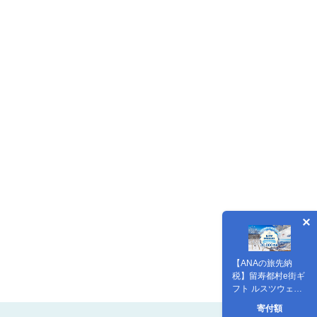
【ANAの旅先納
税】留寿都村e街ギ
フト ルスツウェル
ネスパス 30,000円
寄付額
分【99004】