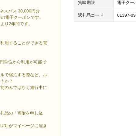
賞味期限
電子クー
パス 30,000円分
返礼品コード
01397-99
円分の電子クーポンです。
より2年間です。
で利用することができる電
 円単位から利用が可能で
テルで宿泊する際など、ル
ょうか？
行前のみではなく旅行中に
返礼品の「寄附を申し込
URLがマイページに届き