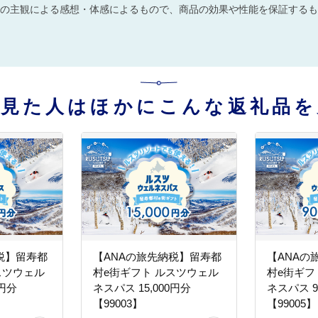
の主観による感想・体感によるもので、商品の効果や性能を保証するも
を見た人はほかにこんな返礼品を
税】留寿都
【ANAの旅先納税】留寿都
【ANAの
スツウェル
村e街ギフト ルスツウェル
村e街ギフ
0円分
ネスパス 15,000円分
ネスパス 9
【99003】
【99005】