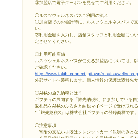
③加盟店で電子クーポンを見せてご利用ください。
◯ルスツウェルネスパスご利用の流れ
①加盟店でのお会計時に、ルスツウェルネスパスで
い。
②利用金額を入力し、店舗スタッフと利用金額につ
定させてください。
◯利用可能店舗
ルスツウェルネスパスが使える加盟店については、
ご確認ください。
https://www.takibi-connect.jp/town/rusutsu/wellness-
外部サイトへ遷移します。個人情報の保護は遷移先
◯ANAの旅先納税とは？
ギフティの展開する「旅先納税®」に参加している自
返礼品をANAのふるさと納税マイページで受け取れ
*「旅先納税®」は株式会社ギフティの登録商標です
◯注意事項
・寄附の支払い手段はクレジットカード決済のみと