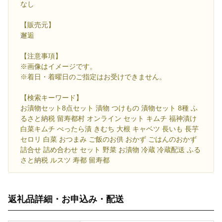
なし
【販売元】
邂逅
【注意事項】
※画像はイメージです。
※着日・着曜日のご指定はお受けできません。
【検索キーワード】
お漬物セット8点セット 漬物 つけもの 漬物セット 8種 ふ
るさと納税 留寿都村 オンライン セット キムチ 福神漬け
白菜キムチ べったら漬 きむち 大根 キャベツ 長いも 長芋
セロリ 白菜 おつまみ ご飯のお供 おかず ごはんのおかず
詰合せ 詰め合わせ セット 野菜 お漬物 冷蔵 冷蔵配送 ふる
さと納税 ルスツ 寿都 留寿都
返礼品詳細・お申込み・配送