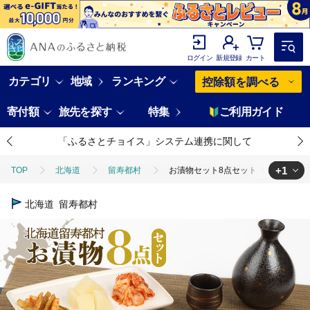
ログイン
新規登録
カート
カテゴリ
地域
ランキング
控除額を調べる
寄付額
旅先を探す
特集
ご利用ガイド
「ふるさとチョイス」システム連携に関して
+1
TOP
北海道
留寿都村
お漬物セット8点セット【15001】
TOP
加工食品
漬物・梅干
お漬物セット8点セット【15001
北海道
留寿都村