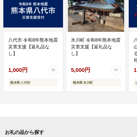
八代市 令和8年熊本地震
氷川町 令和8年熊本地震
災害支援【返礼品な
災害支援【返礼品な
し】
し】
1,000円
5,000円
1
熊本県 八代市
熊本県 氷川町
お礼の品から探す