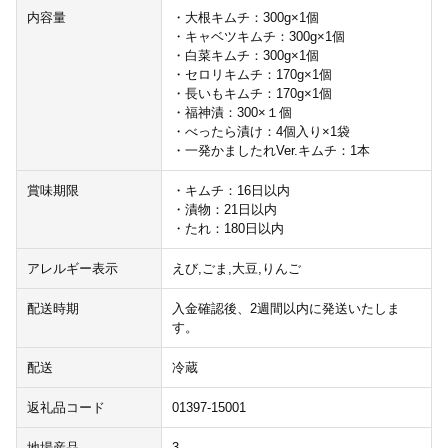
内容量
・大根キムチ：300g×1個
・キャベツキムチ：300g×1個
・白菜キムチ：300g×1個
・セロリキムチ：170g×1個
・長いもキムチ：170g×1個
・福神漬：300×１個
・べったら漬け：4個入り×1袋
・一発かましたれVer.キムチ：1本
賞味期限
・キムチ：16日以内
・漬物：21日以内
・たれ：180日以内
アレルギー表示
えび,ごま,大豆,りんご
配送時期
入金確認後、2週間以内に発送いたしま
す。
配送
冷蔵
返礼品コード
01397-15001
地場産品
3