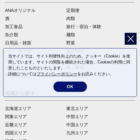
ANAオリジナル
定期便
酒
肉類
加工食品
旅行・宿泊・体験
魚介類
麺類
日用品・雑貨
野菜
パン・菓子類
電化製品
当サイトでは、サイト利便性向上のため、クッキー（Cookie）を使
フルーツ
卵・乳製品
用しています。サイトの閲覧を継続された場合、Cookieの利用に同
ファッション
米・穀物
意したことものといたします。
詳細については
プライバシーポリシー
をお読みください。
飲料(酒以外)
返礼品なし
OK
地域から探す
北海道エリア
東北エリア
関東エリア
中部エリア
近畿エリア
中国エリア
四国エリア
九州エリア