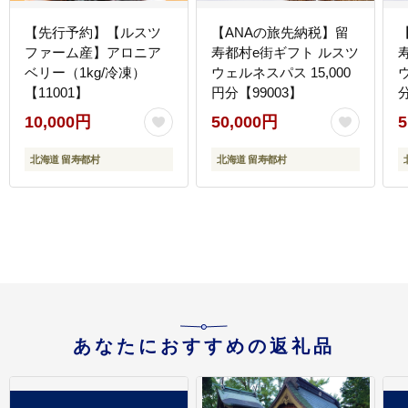
【先行予約】【ルスツ
【ANAの旅先納税】留
ファーム産】アロニア
寿都村e街ギフト ルスツ
ベリー（1kg/冷凍）
ウェルネスパス 15,000
【11001】
円分【99003】
分
10,000円
50,000円
5
北海道 留寿都村
北海道 留寿都村
あなたにおすすめの返礼品