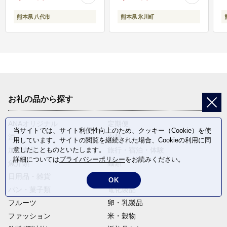
熊本県 八代市
熊本県 氷川町
お礼の品から探す
ANAオリジナル
定期便
当サイトでは、サイト利便性向上のため、クッキー（Cookie）を使
酒
肉類
用しています。サイトの閲覧を継続された場合、Cookieの利用に同
加工食品
旅行・宿泊・体験
意したことものといたします。
詳細については
プライバシーポリシー
をお読みください。
魚介類
麺類
日用品・雑貨
野菜
OK
パン・菓子類
電化製品
フルーツ
卵・乳製品
ファッション
米・穀物