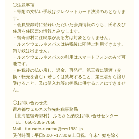
◯注意事項
・寄附の支払い手段はクレジットカード決済のみとなりま
す。
・会員登録時に登録いただいた会員情報のうち、氏名及び
住所を住民票の情報とみなします。
・留寿都村に住民票がある方は対象となりません。
・ルスツウェルネスパスは納税後に即時ご利用できます。
釣り銭は出ません。
・ルスツウェルネスパスの利用はスマートフォンのみで可
能です。
・納税後の払い戻し、返金、再発行、第三者に譲渡（交
換・転売を含む）若しくは貸与すること、第三者から譲り
受けること、又は借入れ等の担保に供することはできませ
ん。
◯お問い合わせ先
留寿都ウェルネス旅先納税事務局
【北海道留寿都村】 ふるさと納税お問い合せセンター
TEL：050-3355-7868
Mail：furusato-rusutsu@ccs1981.jp
受付時間：平日9:00〜17:30※土日祝、年末年始を除く