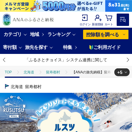
ログイン
新規登録
カート
カテゴリ
地域
ランキング
控除額を調べる
寄付額
旅先を探す
特集
ご利用ガイド
「ふるさとチョイス」システム連携に関して
+5
TOP
北海道
留寿都村
【ANAの旅先納税】留寿都村e街ギフト 
TOP
旅行・宿泊・体験
【ANAの旅先納税】留寿都村e街ギフト ルスツ
北海道
留寿都村
TOP
旅行・宿泊・体験
宿泊券
【ANAの旅先納税】留寿都村e
TOP
旅行・宿泊・体験
体験チケット
【ANAの旅先納税】留
TOP
旅行・宿泊・体験
体験チケット
スキー・リフト
TOP
旅行・宿泊・体験
体験チケット
温泉
【ANAの