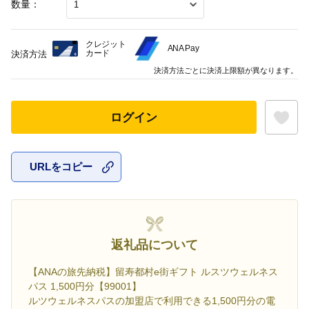
数量：
クレジット
ANA Pay
カード
決済方法
決済方法ごとに決済上限額が異なります。
ログイン
URLをコピー
お気に入
返礼品について
【ANAの旅先納税】留寿都村e街ギフト ルスツウェルネス
パス 1,500円分【99001】
ルツウェルネスパスの加盟店で利用できる1,500円分の電