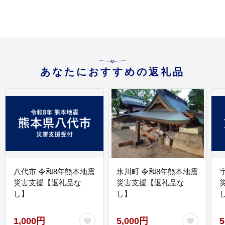
あなたにおすすめの返礼品
八代市 令和8年熊本地震
氷川町 令和8年熊本地震
災害支援【返礼品な
災害支援【返礼品な
し】
し】
し
1,000円
5,000円
5