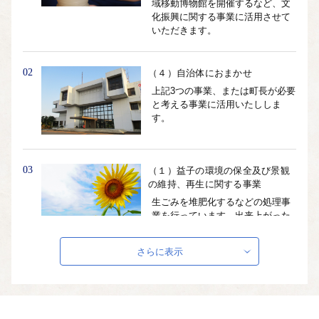
域移動博物館を開催するなど、文
化振興に関する事業に活用させて
いただきます。
02
（４）自治体におまかせ
上記3つの事業、または町長が必要
と考える事業に活用いたししま
す。
03
（１）益子の環境の保全及び景観
の維持、再生に関する事業
生ごみを堆肥化するなどの処理事
業を行っています。出来上がった
堆肥は、花や野菜の肥料として有
効活用しています。 子供たちの笑
さらに表示
顔が輝く未来のために、環境への
負担が少ない循環型社会の構築を
推進しています。