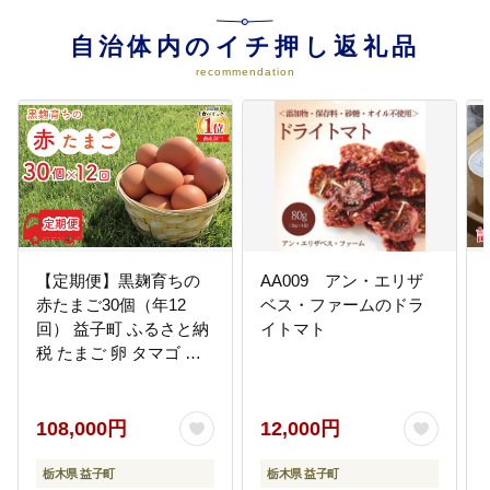
04
（２）益子の次代を担う子供たち
の健全育成及び健康増進に関する
自治体内のイチ押し返礼品
事業
recommendation
健診時の絵本配布や、療育指導教
材を使用した言葉の教室、18歳ま
での児童を養育している家庭への
子育て応援手当や、両親学級・思
春期教室などの事業に活用させて
いただきます。
【定期便】黒麹育ちの
AA009 アン・エリザ
赤たまご30個（年12
ベス・ファームのドラ
回） 益子町 ふるさと納
イトマト
税 たまご 卵 タマゴ 赤
たまご 人気 濃厚 食べチ
ョク 定期便 (BC003)
108,000円
12,000円
栃木県 益子町
栃木県 益子町