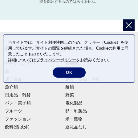
能を保証するものではありません。
当サイトでは、サイト利便性向上のため、クッキー（Cookie）を使
お礼の品から探す
用しています。サイトの閲覧を継続された場合、Cookieの利用に同
意したことものといたします。
詳細については
プライバシーポリシー
をお読みください。
ANAオリジナル
定期便
酒
肉類
OK
加工食品
旅行・宿泊・体験
魚介類
麺類
日用品・雑貨
野菜
パン・菓子類
電化製品
フルーツ
卵・乳製品
ファッション
米・穀物
飲料(酒以外)
返礼品なし