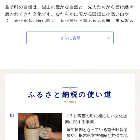
益子町の自慢は、里山の豊かな自然と、先人たちから受け継ぎ
磨かれてきた文化です。なだらかに広がる田畑に小高い山や
丘。春は水鳥が舞い降り、冬は薄氷に覆われる水面。里を彩る
四季の恵み…。初めて訪れる人にも、どこか懐かしさを感じさ
せる町です。海外にもその名を知られる「益子焼」は、艶のあ
さらに表示
るなめらかな肌をもつ、たっぷりとした厚手の器。手のひらで
包むと、じんわりあたたかさが伝わってきます。益子焼の他に
も、魅力的な民芸品や工芸品が若い世代の手仕事で作られてい
ます。世界に誇れる益子町を、思いを寄せてくださる皆様とと
もにつくり上げ、次の世代へとつないでいければ幸いです。
自治体ホームページは
こちら
（外部サイト）
外部サイトへ遷移します。
ふるさと納税の使い道
個人情報の保護は遷移先サイトの方針に従います。
Method
01
（３）陶芸の町に相応しい文化振
興に関する事業
毎年恒例となっている益子町音楽
祭や、栃木県立博物館と共催で地