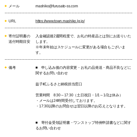
メール
mashiko@furusato-ss.com
URL
https://www.town.mashiko.lg.jp/
寄付証明書の
入金確認後2週間程度で、お礼の特産品とは別にお送りいた
送付時期目安
します。
※年末年始はスケジュールに変更がある場合もございま
す。
備考
■ 申し込み後の内容変更・お礼の品発送・商品不良などに
関するお問い合わせ
益子町ふるさと納税担当窓口
営業時間 8:30～17:30（土日祝日・1/1～1/2は休み）
・メールは24時間受付しております。
・17:30以降のお問合せは翌日以降のお応えとなります。
■ 寄付金受領証明書・ワンストップ特例申請書などに関す
るお問い合わせ