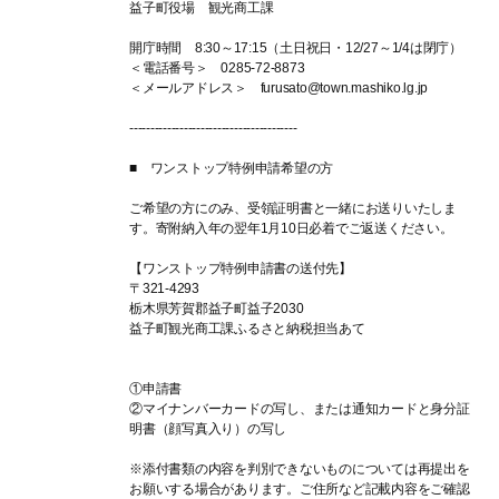
益子町役場 観光商工課
開庁時間 8:30～17:15（土日祝日・12/27～1/4は閉庁）
＜電話番号＞ 0285-72-8873
＜メールアドレス＞ furusato@town.mashiko.lg.jp
----------------------------------------
■ ワンストップ特例申請希望の方
ご希望の方にのみ、受領証明書と一緒にお送りいたしま
す。寄附納入年の翌年1月10日必着でご返送ください。
【ワンストップ特例申請書の送付先】
〒321-4293
栃木県芳賀郡益子町益子2030
益子町観光商工課ふるさと納税担当あて
①申請書
②マイナンバーカードの写し、または通知カードと身分証
明書（顔写真入り）の写し
※添付書類の内容を判別できないものについては再提出を
お願いする場合があります。ご住所など記載内容をご確認