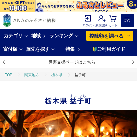
ログイン
新規登録
カート
カテゴリ
地域
ランキング
控除額を調べる
寄付額
旅先を探す
特集
ご利用ガイド
災害支援ページはこちら
TOP
関東地方
栃木県
益子町
ましこまち
栃木県
益子町