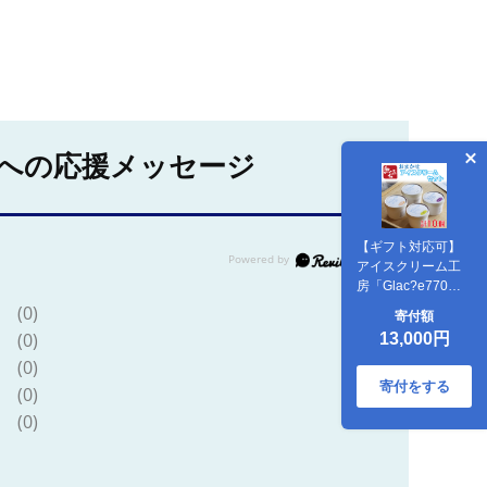
への応援メッセージ
【ギフト対応可】
アイスクリーム工
房「Glac?e770」
の素材にこだわっ
(0)
寄付額
た無添加アイスク
(0)
13,000円
リームセット 益子
(0)
町 ふるさと納税 無
添加 アイスクリー
寄付をする
(0)
ム こだわり おまか
(0)
せ カップアイス 牛
乳 きび砂糖 卵 たま
ご 野菜 果物 フルー
ツ(AB002)