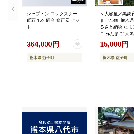
シャプトン ロックスター
＼大容量／黒麹
砥石４本 研台 修正器 セッ
まご75個 |栃木県
ト
るさと納税 たまご
ゴ 赤たまご 人気
チョク (BC008)
364,000円
15,000円
栃木県 益子町
栃木県 益子町