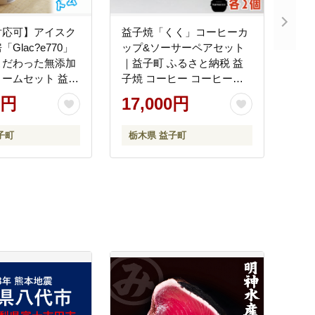
対応可】アイスク
益子焼「くく」コーヒーカ
Glac?e770」
ップ&ソーサーペアセット
こだわった無添加
｜益子町 ふるさと納税 益
ームセット 益子
子焼 コーヒー コーヒーカ
と納税 無添加 ア
ップ 珈琲 ペア ペアセット
0円
17,000円
ム こだわり お
セット (AG003)
ップアイス 牛乳
子町
栃木県 益子町
卵 たまご 野菜 果
AB002)