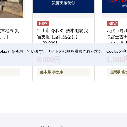
熊本地震 災
宇土市 令和8年熊本地震 災
八代市向け
なし】
害支援【返礼品なし】
県富士吉
_U00-0001
への支援
kie）を使用しています。サイトの閲覧を継続された場合、Cookie
。
5,000円
1,000
熊本県 宇土市
山梨県 富