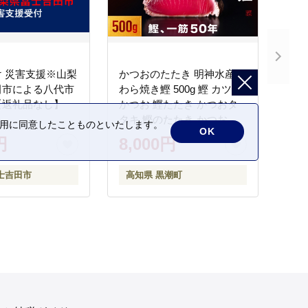
 災害支援※山梨
かつおのたたき 明神水産
田市による八代市
わら焼き鰹 500g 鰹 カツオ
【返礼品なし】
かつお 鰹たたき かつおタ
タキ 鰹のたたき かつおの
の利用に同意したことものといたします。
OK
タタキ 藁焼き わら焼き 魚
円
8,000円
さかな 海鮮 刺身 お刺身 冷
凍 ご家庭用 グルメ 特産品
士吉田市
高知県 黒潮町
ご当地 本場 高知 黒潮町 ギ
フト 贈答品 人気 返礼品 ふ
るさと納税 魚介類 高知県
産 土佐名物 高知県 高評価
食卓 ご飯のお供 父の日 ギ
フト プレゼント[1669]