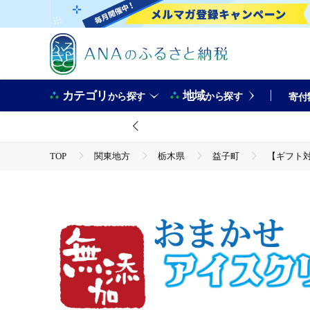
カテゴリ
地域
から探す
から探す
寄付
TOP
関東地方
栃木県
益子町
【ギフト対
TOP
卵・乳製品
【ギフト対応可】アイスクリーム工房「Glac?e770」の素材にこ
野菜 果物 フルーツ(AB002)
TOP
卵・乳製品
アイスクリーム
【ギフト対応可】アイスクリーム工房「Glac?e770」の素材にこ
野菜 果物 フルーツ(AB002)