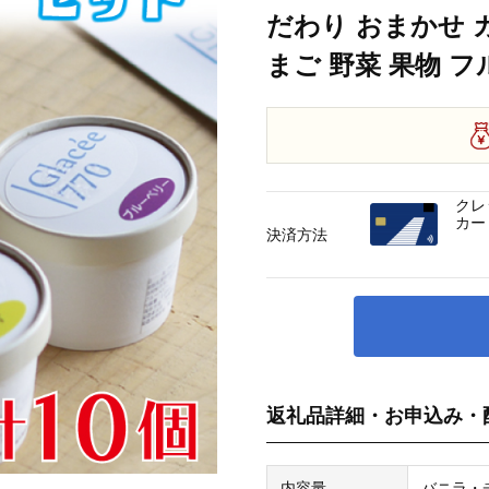
だわり おまかせ 
まご 野菜 果物 フル
クレ
カー
決済方法
返礼品詳細・お申込み・
内容量
バニラ・