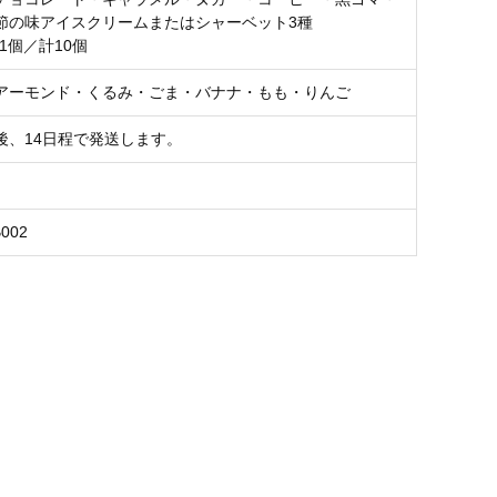
節の味アイスクリームまたはシャーベット3種
×1個／計10個
アーモンド・くるみ・ごま・バナナ・もも・りんご
後、14日程で発送します。
B002