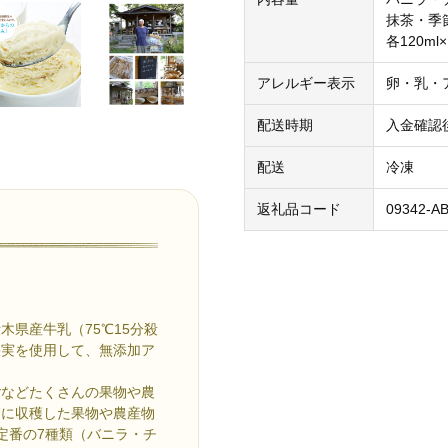
抹茶・季
各120ml
アレルギー表示
卵・乳・
配送時期
入金確認
配送
冷凍
返礼品コード
09342-A
県産牛乳（75℃15分殺
果実を使用して、無添加ア
ごなどたくさんの果物や農
節に収穫した果物や農産物
定番の7種類（バニラ・チ