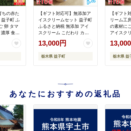
育ちの赤た
【ギフト対応可】無添加ア
【ギフト
 益子町 ふ
イスクリームセット 益子町
リーム工房「
 卵 タマ
ふるさと納税 無添加 アイ
の素材に
 濃厚 食べ
スクリーム こだわり カッ
アイスクリ
プアイス 牛乳 きび砂糖 卵
町 ふるさ
13,000円
13,00
たまご 野菜 果物 フルーツ
イスクリー
(AB001)
まかせ カ
栃木県 益子町
栃木県 益
きび砂糖 
物 フルーツ(
あなたにおすすめの返礼品