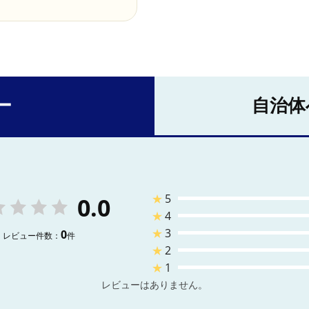
ー
自治体
★
5
0.0
★
4
★
3
0
レビュー件数：
件
★
2
★
1
レビューはありません。