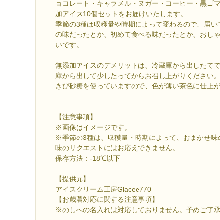
ョコレート・キャラメル・ヌガー・コーヒー・黒ゴ
加アイス10個セットをお届けいたします。
季節の3種は収穫量や時期によって変わるので、届い
の味だったとか、初めて食べる味だったとか、おし
いです。
無添加アイスのデメリットは、冷蔵庫から出したて
庫から出して少したってからお召し上がりください
きび砂糖を使っていますので、色が薄い茶色に仕上
【注意事項】
※画像はイメージです。
※季節の3種は、収穫量・時期によって、おまかせ味
味のリクエストにはお応えできません。
保存方法：-18℃以下
【提供元】
アイスクリーム工房Glacee770
【お歳暮対応に関する注意事項】
※のしへの名入れは対応しておりません。予めご了