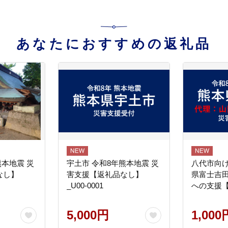
あなたにおすすめの返礼品
熊本地震 災
宇土市 令和8年熊本地震 災
八代市向け
なし】
害支援【返礼品なし】
県富士吉
_U00-0001
への支援
5,000円
1,000