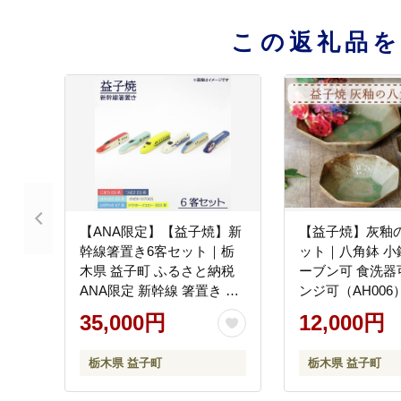
この返礼品
【ANA限定】【益子焼】新
【益子焼】灰釉
幹線箸置き6客セット｜栃
ット｜八角鉢 小鉢
木県 益子町 ふるさと納税
ーブン可 食洗器
ANA限定 新幹線 箸置き セ
ンジ可（AH006
ット 陶器（AS009）
35,000円
12,000円
栃木県 益子町
栃木県 益子町