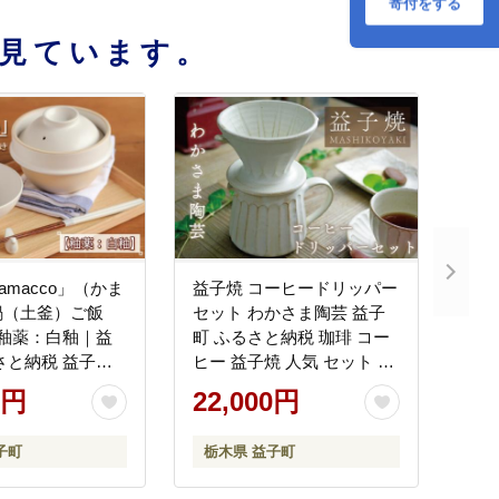
くり(BJ003)
寄付をする
見ています。
amacco」（かま
益子焼 コーヒードリッパー
鍋（土釜）ご飯
セット わかさま陶芸 益子
 釉薬：白釉｜益
町 ふるさと納税 珈琲 コー
さと納税 益子焼
ヒー 益子焼 人気 セット 電
1合 キャンプ ア
子レンジ可 食洗器可 手づ
0円
22,000円
食洗器可 電子レ
くり(BJ003)
004-3)
子町
栃木県 益子町