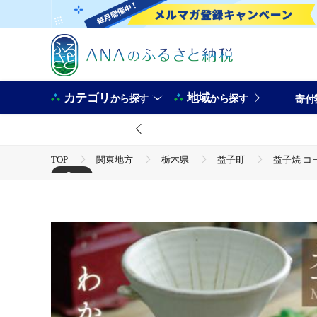
カテゴリ
地域
から探す
から探す
寄付
TOP
関東地方
栃木県
益子町
益子焼 コ
+2
TOP
日用品・雑貨
食器
益子焼 コーヒードリッ
TOP
日用品・雑貨
伝統工芸品
益子焼 コーヒー