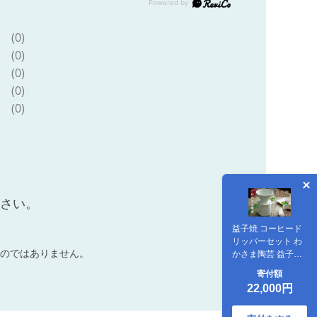
(0)
(0)
(0)
(0)
(0)
ださい。
益子焼 コーヒード
リッパーセット わ
のではありません。
かさま陶芸 益子町
ふるさと納税 珈琲
寄付額
コーヒー 益子焼 人
22,000円
気 セット 電子レン
ジ可 食洗器可 手づ