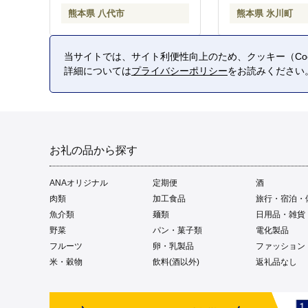
熊本県 八代市
熊本県 氷川町
当サイトでは、サイト利便性向上のため、クッキー（Coo
詳細については
プライバシーポリシー
をお読みください
お礼の品から探す
ANAオリジナル
定期便
酒
肉類
加工食品
旅行・宿泊・
魚介類
麺類
日用品・雑貨
野菜
パン・菓子類
電化製品
フルーツ
卵・乳製品
ファッション
米・穀物
飲料(酒以外)
返礼品なし