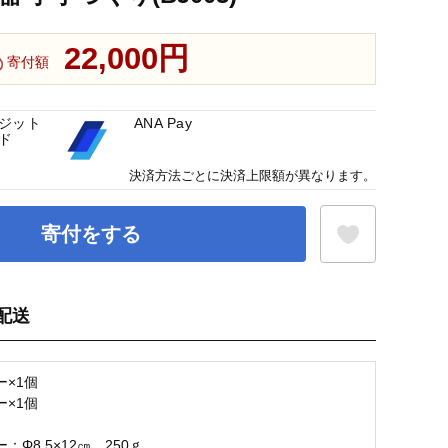
22,000円
寄付額
ジット
ANA Pay
ド
決済方法ごとに決済上限額が異なります。
寄付をする
配送
お気に入り登録
ー×1個
ー×1個
：Φ8.5×12㎝ 250ｇ