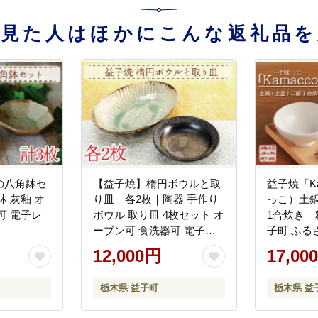
を見た人はほかにこんな返礼品を
の八角鉢セ
【益子焼】楕円ボウルと取
益子焼「K
 灰釉 オ
り皿 各2枚｜陶器 手作り
っこ）土
可 電子レ
ボウル 取り皿 4枚セット オ
1合炊き
）
ーブン可 食洗器可 電子レ
子町 ふる
ンジ可（AH003）
土鍋 ご飯 
12,000円
17,00
ウトドア 
ンジ可 (AG
栃木県 益子町
栃木県 益