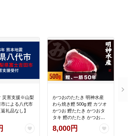
 災害支援※山梨
かつおのたたき 明神水産
田市による八代市
わら焼き鰹 500g 鰹 カツオ
【返礼品なし】
かつお 鰹たたき かつおタ
タキ 鰹のたたき かつおの
タタキ 藁焼き わら焼き 魚
円
8,000円
さかな 海鮮 刺身 お刺身 冷