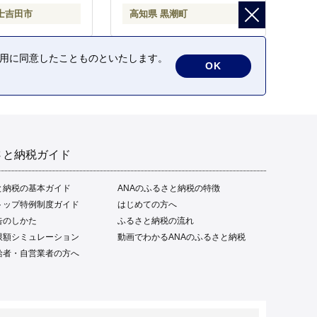
凍 ご家庭用 グルメ 特産品
士吉田市
高知県 黒潮町
ご当地 本場 高知 黒潮町 ギ
フト 贈答品 人気 返礼品 ふ
るさと納税 魚介類 高知県
の利用に同意したことものといたします。
産 土佐名物 高知県 高評価
OK
食卓 ご飯のお供 父の日 ギ
フト プレゼント[1669]
さと納税ガイド
と納税の基本ガイド
ANAのふるさと納税の特徴
トップ特例制度ガイド
はじめての方へ
告のしかた
ふるさと納税の流れ
限額シミュレーション
動画でわかるANAのふるさと納税
給者・自営業者の方へ