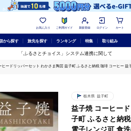
お気に入り
ご利用ガイド
新規登録
ログイン
カート
額から探す
旅先を探す
ランキング
特集
取り組み
「ふるさとチョイス」システム連携に関して
ーヒードリッパーセット わかさま陶芸 益子町 ふるさと納税 珈琲 コーヒー 益子焼 
パーセット わかさま陶芸 益子町 ふるさと納税 珈琲 コーヒー 益子焼 人気 セット
ドリッパーセット わかさま陶芸 益子町 ふるさと納税 珈琲 コーヒー 益子焼 人気
栃木県
益子町
益子焼 コーヒード
子町 ふるさと納税
電子レンジ可 食洗器