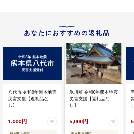
あなたにおすすめの返礼品
八代市 令和8年熊本地震
氷川町 令和8年熊本地震
災害支援【返礼品な
災害支援【返礼品な
し】
し】
し
1,000円
5,000円
5
熊本県 八代市
熊本県 氷川町