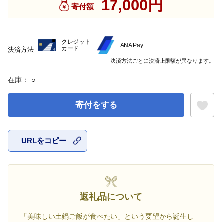
17,000円
寄付額
クレジット
ANA Pay
カード
決済方法
決済方法ごとに決済上限額が異なります。
在庫：
○
寄付をする
URLをコピー
お気に入
返礼品について
「美味しい土鍋ご飯が食べたい」という要望から誕生し