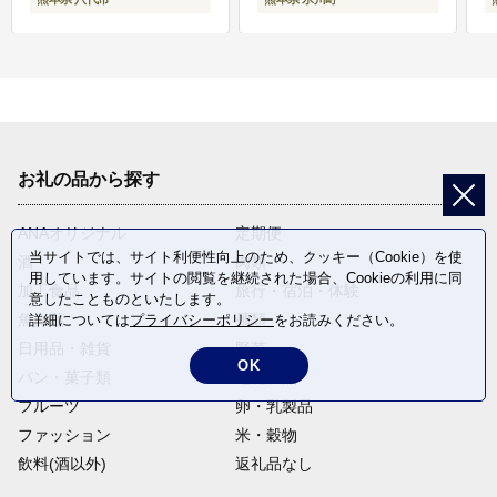
お礼の品から探す
ANAオリジナル
定期便
当サイトでは、サイト利便性向上のため、クッキー（Cookie）を使
酒
肉類
用しています。サイトの閲覧を継続された場合、Cookieの利用に同
加工食品
旅行・宿泊・体験
意したことものといたします。
魚介類
麺類
詳細については
プライバシーポリシー
をお読みください。
日用品・雑貨
野菜
OK
パン・菓子類
電化製品
フルーツ
卵・乳製品
ファッション
米・穀物
飲料(酒以外)
返礼品なし