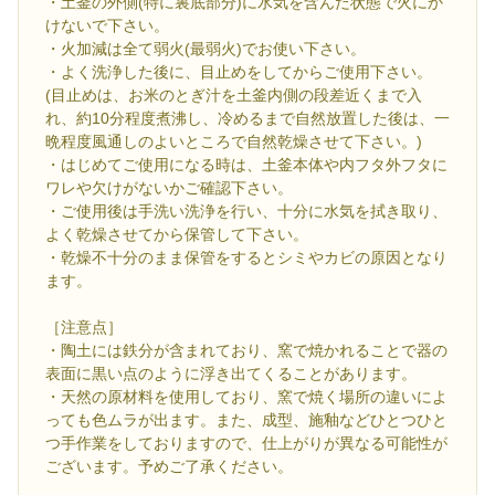
・土釜の外側(特に裏底部分)に水気を含んだ状態で火にか
けないで下さい。
・火加減は全て弱火(最弱火)でお使い下さい。
・よく洗浄した後に、目止めをしてからご使用下さい。
(目止めは、お米のとぎ汁を土釜内側の段差近くまで入
れ、約10分程度煮沸し、冷めるまで自然放置した後は、一
晩程度風通しのよいところで自然乾燥させて下さい。)
・はじめてご使用になる時は、土釜本体や内フタ外フタに
ワレや欠けがないかご確認下さい。
・ご使用後は手洗い洗浄を行い、十分に水気を拭き取り、
よく乾燥させてから保管して下さい。
・乾燥不十分のまま保管をするとシミやカビの原因となり
ます。
［注意点］
・陶土には鉄分が含まれており、窯で焼かれることで器の
表面に黒い点のように浮き出てくることがあります。
・天然の原材料を使用しており、窯で焼く場所の違いによ
っても色ムラが出ます。また、成型、施釉などひとつひと
つ手作業をしておりますので、仕上がりが異なる可能性が
ございます。予めご了承ください。