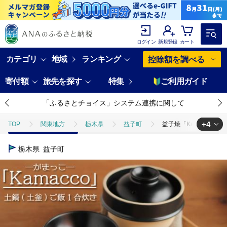
ログイン
新規登録
カート
カテゴリ
地域
ランキング
控除額を調べる
寄付額
旅先を探す
特集
ご利用ガイド
「ふるさとチョイス」システム連携に関して
+4
TOP
関東地方
栃木県
益子町
益子焼「Kamacco」
TOP
日用品・雑貨
益子焼「Kamacco」（かまっこ）土鍋（土釜）ご
栃木県
益子町
TOP
日用品・雑貨
食器
益子焼「Kamacco」（かまっこ）土
TOP
日用品・雑貨
キッチン用品
益子焼「Kamacco」（か
TOP
日用品・雑貨
伝統工芸品
益子焼「Kamacco」（かま