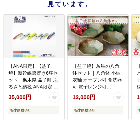
見ています。
【ANA限定】【益子
【益子焼】灰釉の八角
焼】新幹線箸置き6客セ
鉢セット｜八角鉢 小鉢
ット｜栃木県 益子町 ふ
灰釉 オーブン可 食洗器
るさと納税 ANA限定 新
可 電子レンジ可
幹線 箸置き セット 陶器
（AH006）
35,000円
12,000円
1
（AS009）
（
栃木県 益子町
栃木県 益子町