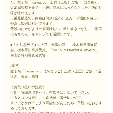
た、益子焼「Kamacco」土鍋（土釜）ご飯 （1合用）。
火加減調整不要で、手軽に簡単にふっくらとしたご飯の甘
味が味わえます。
二重蓋構造で、内蓋はお米1合の計量カップ機能を備え、
外蓋は飯碗に利用できます。
普段のお米がより一層美味しいご飯に炊き上がり、ご家庭
はもちろん、キャンプでも活躍します。
■「とちぎデザイン大賞」最優秀賞、「栃木県発明展覧
会」栃木県知事賞受賞、「NIPPON OMIYAGE AWARD」
審査会特別審査優秀賞
[商品]
益子焼「Kamacco」（かまっこ）土鍋（土釜）ご飯 1合
炊き 釉薬：黒釉
【お取り扱いの注意】
※IH・電磁調理器不可。空炊きはしないで下さい。
※ガスコンロ専用、※食洗器・電子レンジ可。
※フチがかけてしまう可能性があるため、手洗いをおすす
めしております。