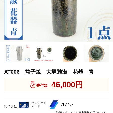
AT006 益子焼 大塚雅淑 花器 青
46,000円
寄付額
クレジット
ANA Pay
カード
決済方法
決済方法ごとに決済上限額が異なります。