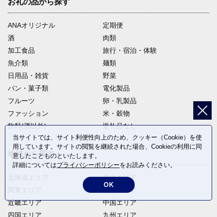
お礼の品から探す
ANAオリジナル
定期便
酒
肉類
加工食品
旅行・宿泊・体験
魚介類
麺類
日用品・雑貨
野菜
パン・菓子類
電化製品
フルーツ
卵・乳製品
ファッション
米・穀物
飲料(酒以外)
返礼品なし
当サイトでは、サイト利便性向上のため、クッキー（Cookie）を使
用しています。サイトの閲覧を継続された場合、Cookieの利用に同
地域から探す
意したことものといたします。
詳細については
プライバシーポリシー
をお読みください。
北海道エリア
東北エリア
OK
関東エリア
中部エリア
近畿エリア
中国エリア
四国エリア
九州エリア