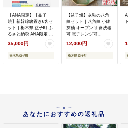
【ANA限定】【益子
【益子焼】灰釉の八角
焼】新幹線箸置き6客セ
鉢セット｜八角鉢 小鉢
ット｜栃木県 益子町 ふ
灰釉 オーブン可 食洗器
るさと納税 ANA限定 新
可 電子レンジ可
幹線 箸置き セット 陶器
（AH006）
35,000円
12,000円
1
（AS009）
栃木県 益子町
栃木県 益子町
あなたにおすすめの返礼品