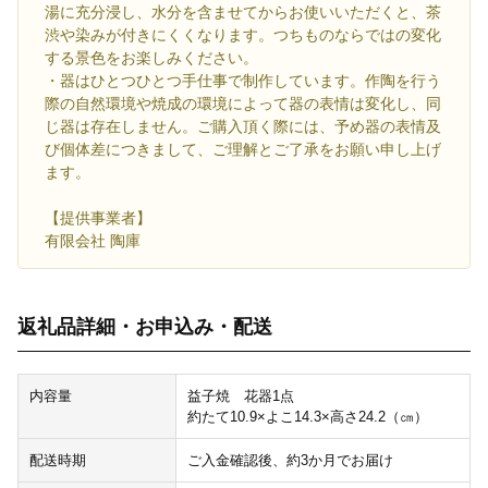
湯に充分浸し、水分を含ませてからお使いいただくと、茶
渋や染みが付きにくくなります。つちものならではの変化
する景色をお楽しみください。
・器はひとつひとつ手仕事で制作しています。作陶を行う
際の自然環境や焼成の環境によって器の表情は変化し、同
じ器は存在しません。ご購入頂く際には、予め器の表情及
び個体差につきまして、ご理解とご了承をお願い申し上げ
ます。
【提供事業者】
有限会社 陶庫
返礼品詳細・お申込み・配送
内容量
益子焼 花器1点
約たて10.9×よこ14.3×高さ24.2（㎝）
配送時期
ご入金確認後、約3か月でお届け