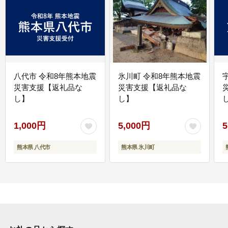
八代市 令和8年熊本地震
氷川町 令和8年熊本地震
災害支援【返礼品な
災害支援【返礼品な
し】
し】
し
1,000円
5,000円
5
熊本県 八代市
熊本県 氷川町