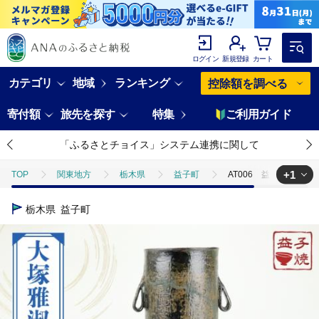
ログイン
新規登録
カート
カテゴリ
地域
ランキング
控除額を調べる
寄付額
旅先を探す
特集
ご利用ガイド
「ふるさとチョイス」システム連携に関して
+1
TOP
関東地方
栃木県
益子町
AT006 益子焼 大
TOP
日用品・雑貨
伝統工芸品
AT006 益子焼 大塚雅淑
栃木県
益子町