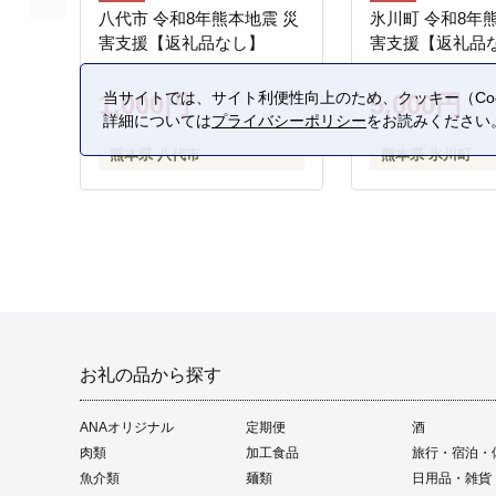
八代市 令和8年熊本地震 災
氷川町 令和8年
害支援【返礼品なし】
害支援【返礼品
当サイトでは、サイト利便性向上のため、クッキー（Coo
1,000円
5,000円
詳細については
プライバシーポリシー
をお読みください
熊本県 八代市
熊本県 氷川町
お礼の品から探す
ANAオリジナル
定期便
酒
肉類
加工食品
旅行・宿泊・
魚介類
麺類
日用品・雑貨