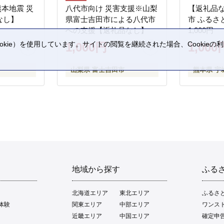
熊本地震 災
八代市向け 災害支援※山梨
【返礼品
なし】
県富士吉田市による八代市
市 ふるさ
への支援【返礼品なし】
1,000円
kie）を使用しています。サイトの閲覧を継続された場合、Cookie
1,000円
1,000
。
山梨県 富士吉田市
熊本県 宇
地域から探す
ふる
北海道エリア
東北エリア
ふるさ
体験
関東エリア
中部エリア
ワンス
近畿エリア
中国エリア
確定申