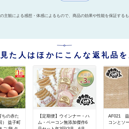
の主観による感想・体感によるもので、商品の効果や性能を保証するも
を見た人はほかにこんな返礼品を
育ちの赤た
【定期便】ウインナー・ハ
AF021
回） 益子町
ム・ベーコン無添加傑作6
コンとソ
ご 卵 タ
品セット年3回(3月、6月、