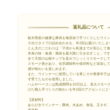
返礼品について
栃木県産の健康な豚肉を無添加で手づくりしたウイ
小分けタイプの詰め合わせを、年2回お届けいたしま
とん太のこだわりは「子供から私達までが安心して
本来の味・食感・風味を最大限に引き出すこと」で
全て天然の山桜チップを直火でじっくりスモークし
スモーク香があり、化学調味料や保存料など添加し
感や味わいを楽しめます。
また、ウインナーに使用している青じそや青唐辛子
ず育てたものを使用しました。
ハムやベーコンは熟成期間を10日以上、直火スモーク
げた職人手づくりの味わいを年2回のアクセントにど
【原材料】
あらびきウインナー：豚肉、水あめ、食塩、玉ネギ
香辛料