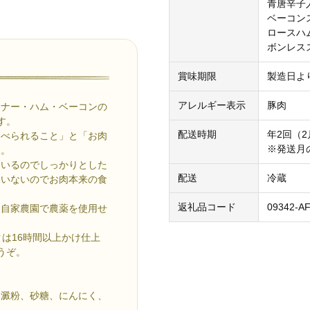
青唐辛子入
ベーコンス
ロースハム
ボンレスス
賞味期限
製造日よ
アレルギー表示
豚肉
ンナー・ハム・ベーコンの
す。
配送時期
年2回（
食べられること」と「お肉
※発送月
す。
ているのでしっかりとした
配送
冷蔵
ていないのでお肉本来の食
返礼品コード
09342-A
は自家農園で農薬を使用せ
は16時間以上かけ仕上
うぞ。
、澱粉、砂糖、にんにく、