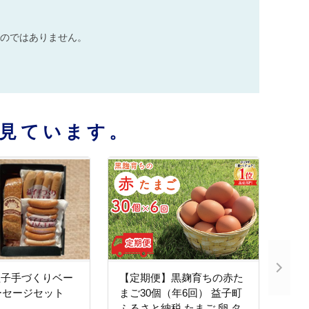
のではありません。
見ています。
 益子手づくりベー
【定期便】黒麹育ちの赤た
ーセージセット
まご30個（年6回） 益子町
ふるさと納税 たまご 卵 タ