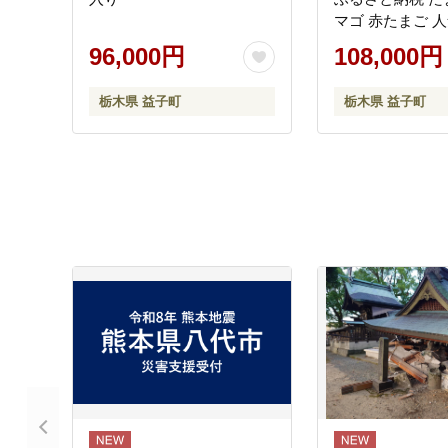
マゴ 赤たまご 人
べチョク 定期便 (
96,000円
108,000円
栃木県 益子町
栃木県 益子町