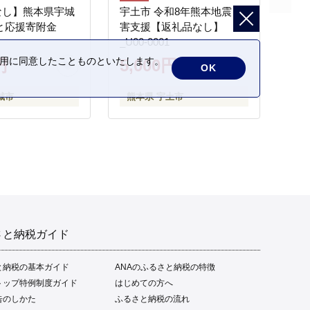
なし】熊本県宇城
宇土市 令和8年熊本地震 災
と応援寄附金
害支援【返礼品なし】
_U00-0001
の利用に同意したことものといたします。
円
5,000円
OK
城市
熊本県 宇土市
さと納税ガイド
と納税の基本ガイド
ANAのふるさと納税の特徴
トップ特例制度ガイド
はじめての方へ
告のしかた
ふるさと納税の流れ