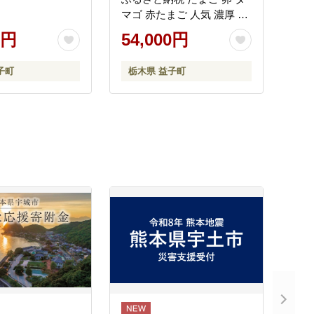
マゴ 赤たまご 人気 濃厚 食
べチョク 定期便 (BC006)
0円
54,000円
子町
栃木県 益子町