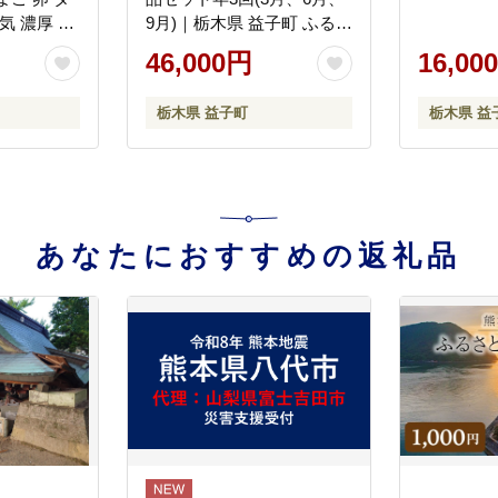
気 濃厚 食
9月)｜栃木県 益子町 ふるさ
BC003)
と納税 無添加 セット 手づ
46,000円
16,00
くり 熟成 職人（AF004）
栃木県 益子町
栃木県 益
あなたにおすすめの返礼品