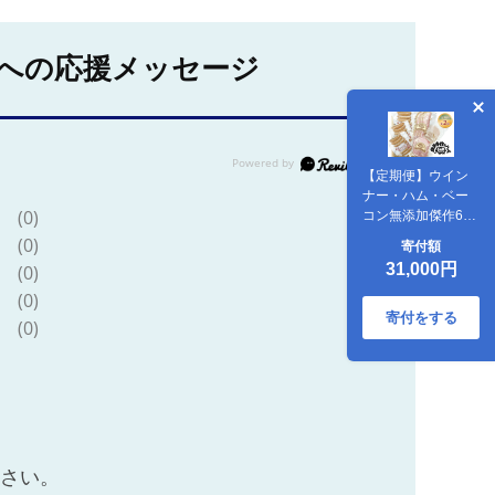
への応援メッセージ
【定期便】ウイン
ナー・ハム・ベー
(0)
コン無添加傑作6品
セット年2回(2月・
(0)
寄付額
8月)｜栃木県 益子
31,000円
(0)
町 ふるさと納税 無
添加 手づくり 詰め
(0)
合わせ セット 自家
寄付をする
(0)
農園 定期便
（AF006）
ださい。