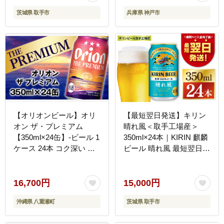
ス BBQ バーベキュー イ
茨城県 取手市
兵庫県 神戸市
ベント
【オリオンビール】オリ
【最短翌日発送】キリン
オン ザ・プレミアム
晴れ風＜取手工場産＞
【350ml×24缶】-ビール 1
350ml×24本｜KIRIN 麒麟
ケース 24本 コク深い ス
ビール 晴れ風 最短翌日
ムース 沖縄のプレミアム
スピード発送 茨城県 取手
華やか フルーティー 香り
市（ZC005）
新しい味わい おすすめ 沖
16,700円
15,000円
縄県 八重瀬町【価格改定
沖縄県 八重瀬町
茨城県 取手市
YF】