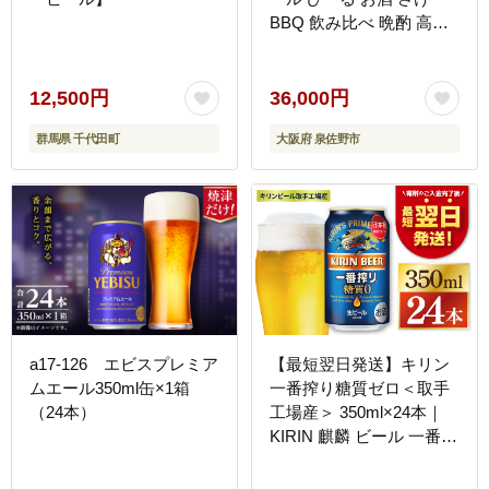
BBQ 飲み比べ 晩酌 高評
価 家計応援 特別規格 ヤ
ッホーブルーイング】
G3895-1
12,500円
36,000円
群馬県 千代田町
大阪府 泉佐野市
a17-126 エビスプレミア
【最短翌日発送】キリン
ムエール350ml缶×1箱
一番搾り糖質ゼロ＜取手
（24本）
工場産＞ 350ml×24本｜
KIRIN 麒麟 ビール 一番搾
り 糖質ゼロ 最短翌日 ス
ピード発送 茨城県 取手市