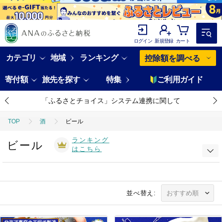
ログイン
新規登録
カート
カテゴリ
地域
ランキング
控除額を調べる
寄付額
旅先を探す
特集
ご利用ガイド
「ふるさとチョイス」システム連携に関して
TOP
酒
ビール
ランキング
ビール
はこちら
並べ替え: