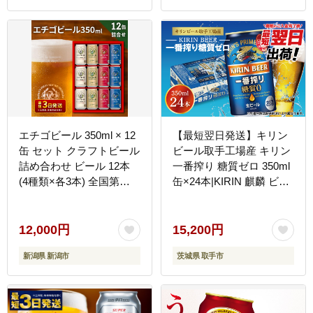
エチゴビール 350ml × 12
【最短翌日発送】キリン
缶 セット クラフトビール
ビール取手工場産 キリン
詰め合わせ ビール 12本
一番搾り 糖質ゼロ 350ml
(4種類×各3本) 全国第一
缶×24本|KIRIN 麒麟 ビー
号クラフトビール お酒 酒
ル 一番搾り 糖質ゼロ 最
地ビール お取り寄せ 人気
短翌日 スピード発送 茨城
新潟 【最短3日～7日以内
県 取手市（ZA003-2）
12,000円
15,200円
配送】
新潟県 新潟市
茨城県 取手市