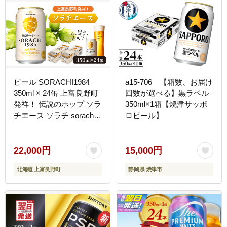
ビール SORACHI1984
a15-706 【箱数、お届け
350ml × 24缶 上富良野町
回数が選べる】黒ラベル
発祥！ 伝説のホップ ソラ
350ml×1箱【焼津サッポ
チエース ソラチ sorachi
ロビール】
ソラチ1984 サッポロビー
ル サッポロ 地ビール お
酒 酒 アルコール (有)リカ
22,000円
15,000円
ーショップかまだ 北海道
北海道 上富良野町
静岡県 焼津市
上富良野町