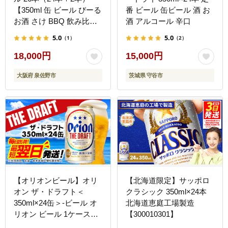
【350ml 缶 ビール びーる
番 ビール 缶ビール 酒 お
お酒 さけ BBQ 飲み比べ
酒 アルコール 辛口
晩酌 高評価 家計応援 特
5.0
5.0
（1）
（2）
別規格 ヤッホーブルーイ
ング】 G3897-1
18,000円
15,000円
大阪府 泉佐野市
茨城県 守谷市
【オリオンビール】オリ
【北海道限定】サッポロ
オン ザ・ドラフト＜
クラシック 350ml×24本
350ml×24缶＞-ビール オ
北海道恵庭工場製造
リオン ビール 1ケース
【300010301】
350ml 24本 すっきり 飲み