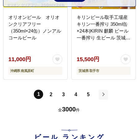
オリオンビール オリオ
キリンビール取手工場産
ンクリアフリー
キリン一番搾り 350ml缶
（350ml×24缶）ノンアル
×24本|KIRIN 麒麟 ビール
コールビール
一番搾り 生ビール 茨城県
取手市（AB002-2）
11,000円
15,500円
沖縄県 南風原町
茨城県 取手市
1
2
3
4
5
次
3000
全
件
ビール
ランキング