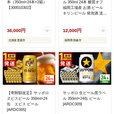
本（350ml×24本×2箱）
ル 350ml 24本 糖質オフ
【300010302】
福岡工場産 お酒 ビール
キリンビール 発泡酒 送料
無料 ギフト 内祝い ケー
ス
36,000円
12,000円
北海道 恵庭市
福岡県 朝倉市
【寄附額改定】サッポロ
サッポロ 生ビール黒ラベ
ヱビスビール 350ml×24
ル 350ml×24缶 ビール
缶 エビス ビール
[ARDC009]
[ARDC005]