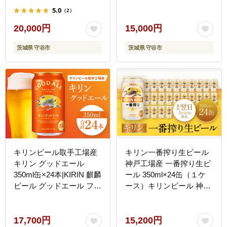
5.0
（2）
20,000円
15,000円
茨城県 守谷市
茨城県 守谷市
キリンビール取手工場産
キリン一番搾り生ビール
キリン グッドエール
神戸工場産 一番搾り生ビ
350ml缶×24本|KIRIN 麒麟
ール 350ml×24缶（１ケ
ビール グッドエール フル
ース）キリンビール 神戸
ーティ 茨城県 取手市
市 お酒 ビール ギフト│
（ZA023）
麒麟 ビール 缶ビール 缶
家飲み 宅飲み 晩酌 ケー
17,700円
15,200円