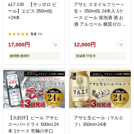
a17-130 【サッポロ ビ
アサヒ スタイルフリー＜
ール】エビス 350ml缶
生＞ 350ml缶 24本入 1ケ
×24本
ース ビール 発泡酒 酒 お
酒 アルコール 糖質ゼロ
糖質制限 アサヒビール
5.0
（1）
24缶 1箱 缶ビール ギフト
お中元 お歳暮 御歳暮 守
17,000円
12,000円
谷市
静岡県 焼津市
茨城県 守谷市
【大好評】ビール アサヒ
アサヒ生ビール（マルエ
スーパードライ 500ml 24
フ）350ml×24本
本 1ケース 究極の辛口