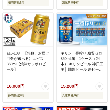
福岡県 朝倉市
茨城県 取手市
a16-198 【箱数、お届け
キリン一番搾り 糖質ゼロ
回数が選べる】エビス
350mL缶 1ケース（24
350ml【焼津サッポロビ
本） キリンビール 神戸工
ール】
場│ 麒麟 ビール 缶ビール
家飲み 宅飲み 晩酌 お酒
ケース BBQ 母の日 父の
日 敬老の日 誕生日
16,000円
15,200円
静岡県 焼津市
兵庫県 神戸市