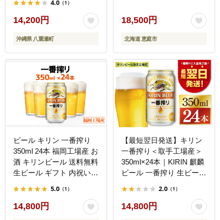
4.0
（1）
やすい こだわり 改良 リ
ニューアル おすすめ 沖縄
14,200円
18,500円
県 八重瀬町【価格改定
沖縄県 八重瀬町
北海道 恵庭市
YI】
ビール キリン 一番搾り
【最短翌日発送】キリン
350ml 24本 福岡工場産 お
一番搾り＜取手工場産＞
酒 キリンビール 送料無料
350ml×24本｜KIRIN 麒麟
生ビール ギフト 内祝い
ビール 一番搾り 生ビール
ケース 一番搾り麦汁 麦
最短翌日 スピード発送 茨
5.0
2.0
（1）
（1）
100％ すみきった味わい
城県 取手市（ZC001-1）
14,800円
14,800円