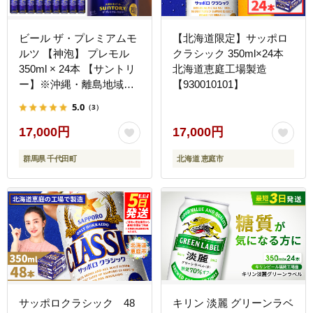
ビール ザ・プレミアムモ
【北海道限定】サッポロ
ルツ 【神泡】 プレモル
クラシック 350ml×24本
350ml × 24本 【サントリ
北海道恵庭工場製造
ー】※沖縄・離島地域へ
【930010101】
のお届け不可
5.0
（3）
17,000円
17,000円
群馬県 千代田町
北海道 恵庭市
サッポロクラシック 48
キリン 淡麗 グリーンラベ