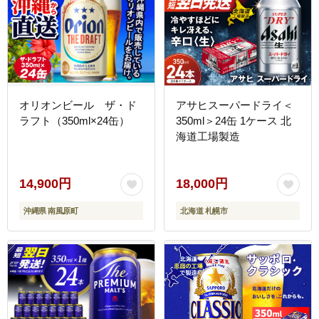
オリオンビール ザ・ド
アサヒスーパードライ＜
ラフト（350ml×24缶）
350ml＞24缶 1ケース 北
海道工場製造
14,900円
18,000円
沖縄県 南風原町
北海道 札幌市