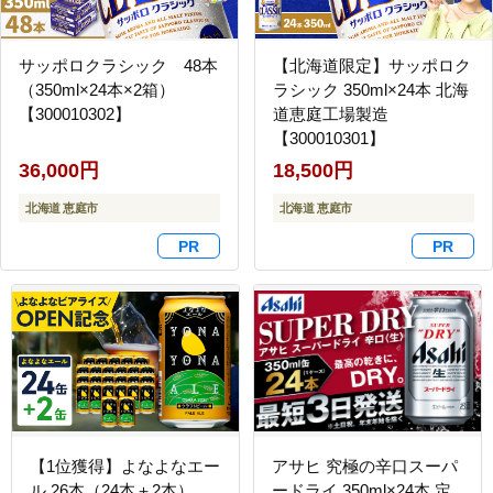
サッポロクラシック 48本
【北海道限定】サッポロク
（350ml×24本×2箱）
ラシック 350ml×24本 北海
【300010302】
道恵庭工場製造
【300010301】
36,000円
18,500円
北海道 恵庭市
北海道 恵庭市
【1位獲得】よなよなエー
アサヒ 究極の辛口スーパ
ル 26本（24本＋2本）
ードライ 350ml×24本 定