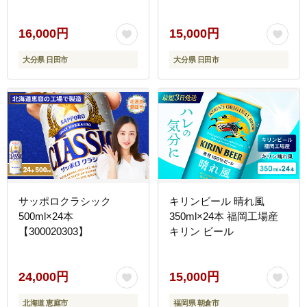
16,000円
15,000円
大分県 日田市
大分県 日田市
サッポロクラシック
キリンビール 晴れ風
500ml×24本
350ml×24本 福岡工場産
【300020303】
キリン ビール
24,000円
15,000円
北海道 恵庭市
福岡県 朝倉市