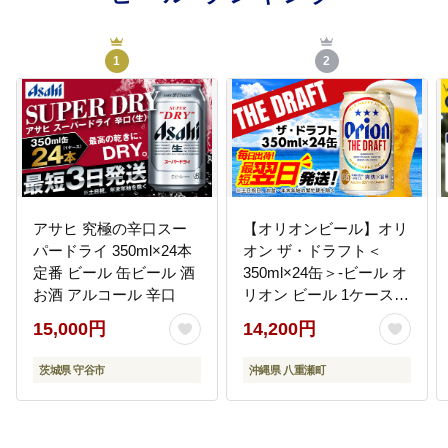
1
2
アサヒ 究極の辛口スー
【オリオンビール】オリ
パードライ 350ml×24本
オン ザ・ドラフト＜
定番 ビール 缶ビール 酒
350ml×24缶＞-ビール オ
お酒 アルコール 辛口
リオン ビール 1ケース
350ml 24本 すっきり 飲
15,000円
14,200円
みやすい こだわり 改良
リニューアル おすすめ
茨城県 守谷市
沖縄県 八重瀬町
沖縄県 八重瀬町【価格
改定YI】