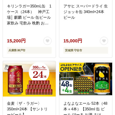
キリンラガー350mL缶 1
アサヒ スーパードライ 生
ケース（24本） 神戸工
ジョッキ缶 340ml×24本
場│ 麒麟 ビール 缶ビール
ビール
家飲み 宅飲み 晩酌 お酒
ケース BBQ 母の日 父の
日 敬老の日 誕生日
15,200円
15,000円
兵庫県 神戸市
茨城県 守谷市
金麦〈ザ・ラガー〉
よなよなエール 52本（48
350ml×24本 【サントリ
本＋4本）【350ml 缶 ビ
ービール】
ール びーる お酒 さけ