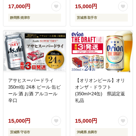
（ZC003-1）
17,000円
15,000円
静岡県 焼津市
茨城県 取手市
アサヒスーパードライ
【オリオンビール】オリ
350ml缶 24本 ビール 缶ビ
オンザ・ドラフト
ール 酒 お酒 アルコール
(350ml×24缶) 県認定返
辛口
礼品
15,000円
15,000円
茨城県 守谷市
沖縄県 糸満市