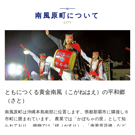
南風原町について
ともにつくる黄金南風（こがねはえ）の平和郷
（さと）
南風原町は沖縄本島南部に位置します。県都那覇市に隣接し６
市町に囲まれています。 農業では「かぼちゃの里」として知
られており、 織物では「絣（かすり）」「南風原花織」など
生産が村の発展の原動力となり、 伝統芸能では、「舞方棒