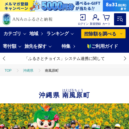
ログイン
新規登録
カート
カテゴリ
地域
ランキング
控除額を調べる
寄付額
旅先を探す
特集
ご利用ガイド
「ふるさとチョイス」システム連携に関して
TOP
沖縄県
南風原町
はえばるちょう
沖縄県
南風原町