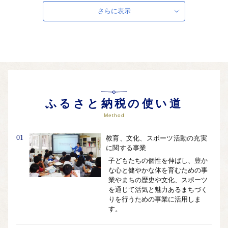
（メーカタボー）」獅子舞などが無形民俗文化財に指定される
さらに表示
など、 豊かな自然と伝統文化に恵まれています。
自治体ホームページは
こちら
（外部サイト）
外部サイトへ遷移します。
個人情報の保護は遷移先サイトの方針に従います。
ふるさと納税の使い道
Method
01
教育、文化、スポーツ活動の充実
に関する事業
子どもたちの個性を伸ばし、豊か
な心と健やかな体を育むための事
業やまちの歴史や文化、スポーツ
を通じて活気と魅力あるまちづく
りを行うための事業に活用しま
す。