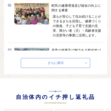
02
町民の健康増進及び福祉の向上に
関する事業
誰もが安心して住み続けることが
できるまちを目指し、健康づくり
の推進、子ども子育て支援の充
実、障がい者（児）・高齢者支援
の充実等の事業に活用します。
03
産業の振興及び魅力ある観光地づ
くりに関する事業
本町の産業は、都市化の進展が著
さらに表示
しい中、農業・商工業・伝統工芸
等を基盤に発展し、近年は医療・
福祉施設、大型商業施設などが集
積し、活性化してきました。
04
自然環境の保全及び景観の維持、
自治体内のイチ押し返礼品
再生に関する事業
recommendation
本町ではこれまで生活に身近な取
り組みとして「はえばるリサイク