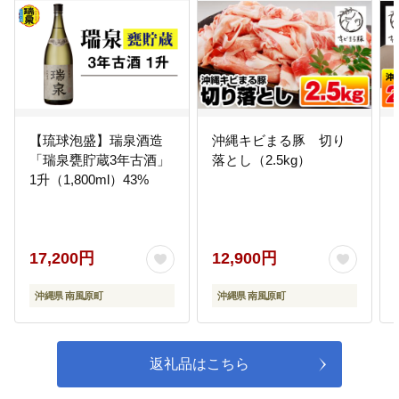
ルループ」や「資源ごみ回収事
業」、「5R活動」の普及・啓発活
動をはじめとする環境学習や町民
参画によるクリーン活動、公害防
止活動など
05
町民によるまちづくり活動の推進
【琉球泡盛】瑞泉酒造
沖縄キビまる豚 切り
に関する事業
「瑞泉甕貯蔵3年古酒」
落とし（2.5kg）
本町では平成26年1月に「南風原町
1升（1,800ml）43%
まちづくり基本条例」を制定し、
そのなかで「情報の共有」、「町
民参画」、「協働」の基本原則が
示されております。町民との情報
17,200円
12,900円
共有のための広報誌充実や町民が
自ら考え行動する
沖縄県 南風原町
沖縄県 南風原町
06
その他目的達成のために町長が必
要と認める事業
返礼品はこちら
町の課題解決のため、町長が必要
と考える事業に活用させていただ