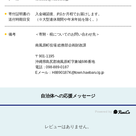
寄付証明書の
入金確認後、約1か月程でお届けします。
送付時期目安
（※大型連休期間や年末年始を除く。）
備考
＜寄附・税についてのお問い合わせ先＞
南風原町役場 総務部企画財政課
〒901-1195
沖縄県島尻郡南風原町字兼城686番地
電話：098-889-0187
Eメール：H8890187K@town.haebaru.lg.jp
自治体への応援メッセージ
レビューはありません。