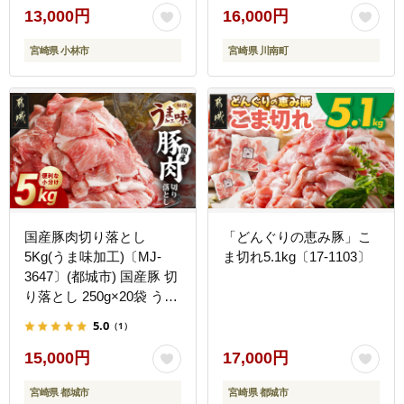
13,000円
16,000円
宮崎県 小林市
宮崎県 川南町
国産豚肉切り落とし
「どんぐりの恵み豚」こ
5Kg(うま味加工)〔MJ-
ま切れ5.1kg〔17-1103〕
3647〕(都城市) 国産豚 切
り落とし 250g×20袋 うま
味加工 昆布だし 豚肉 旨
5.0
（1）
味 冷凍 小分け
15,000円
17,000円
宮崎県 都城市
宮崎県 都城市