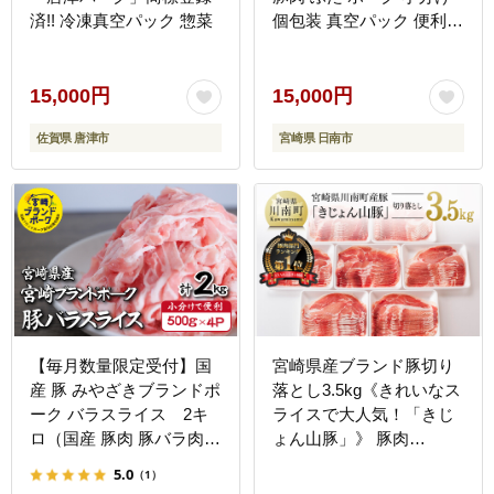
済!! 冷凍真空パック 惣菜
個包装 真空パック 便利
大容量 生姜焼き 野菜炒め
豚汁 肉じゃが 豚丼 お弁
当 おかず 晩ご飯 おすす
15,000円
15,000円
め 使い切りサイズ 万能食
佐賀県 唐津市
宮崎県 日南市
材 おすそ分け 宮崎県 日
南市 送料無料_C167-26-
2W
【毎月数量限定受付】国
宮崎県産ブランド豚切り
産 豚 みやざきブランドポ
落とし3.5kg《きれいなス
ーク バラスライス 2キ
ライスで大人気！「きじ
ロ（国産 豚肉 豚バラ肉
ょん山豚」》 豚肉
生姜焼き 焼肉 スライス
[G7512]
5.0
（1）
限定 小分け 宮崎 冷凍）