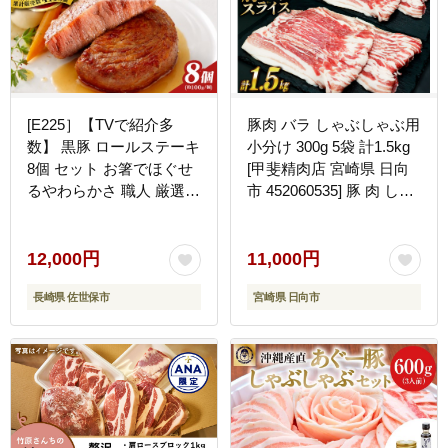
[E225］【TVで紹介多
豚肉 バラ しゃぶしゃぶ用
数】 黒豚 ロールステーキ
小分け 300g 5袋 計1.5kg
8個 セット お箸でほぐせ
[甲斐精肉店 宮崎県 日向
るやわらかさ 職人 厳選
市 452060535] 豚 肉 しゃ
無添加 小分け オリジナル
ぶしゃぶ 切り落とし 豚バ
ポーク ステーキ 子供も安
ラ スライス 冷凍 国産 バ
心 豚 豚肉 セット ジュー
ラ肉 真空 ふるさと納税
12,000円
11,000円
シー ギフト 贈り物 豊味
10000 10000円 1万円
長崎県 佐世保市
宮崎県 日向市
館 長崎県 佐世保市