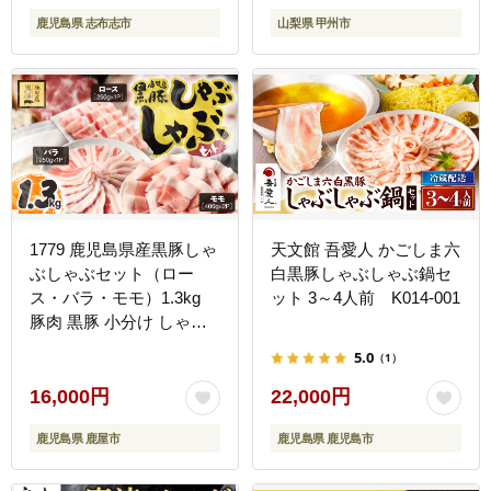
ランキング 人気 とんかつ
鹿児島県 志布志市
山梨県 甲州市
トンカツ t0040-013
1779 鹿児島県産黒豚しゃ
天文館 吾愛人 かごしま六
ぶしゃぶセット（ロー
白黒豚しゃぶしゃぶ鍋セ
ス・バラ・モモ）1.3kg
ット 3～4人前 K014-001
豚肉 黒豚 小分け しゃぶ
しゃぶ 簡単 調理 鹿児島
5.0
（1）
鹿屋 鎌田黒豚 KN054-
001-02
16,000円
22,000円
鹿児島県 鹿屋市
鹿児島県 鹿児島市