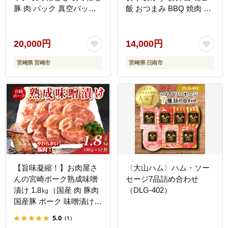
豚 肉 パック 真空パック
飯 おつまみ BBQ 焼肉 生
小分け 冷凍 豚汁 豚丼 豚
姜焼き 肉巻き 豚汁 炒め
キムチ 焼きそば 肉じゃが
物 万能食材 小分け 便利
お鍋 グルメ お取り寄せ
人気 おすすめ お取り寄せ
20,000円
14,000円
グルメ おすそ分け 冷凍
宮崎県 宮崎市
宮崎県 日南市
お土産 宮崎県 日南市 送
料無料_BD124-26
【旨味凝縮！】お肉屋さ
〈大山ハム〉ハム・ソー
んの宮崎ポーク熟成味噌
セージ7品詰め合わせ
漬け 1.8㎏（国産 肉 豚肉
（DLG-402）
国産豚 ポーク 味噌漬け
小分け ステーキ 冷凍 惣
5.0
（1）
菜 宮崎 小林市）