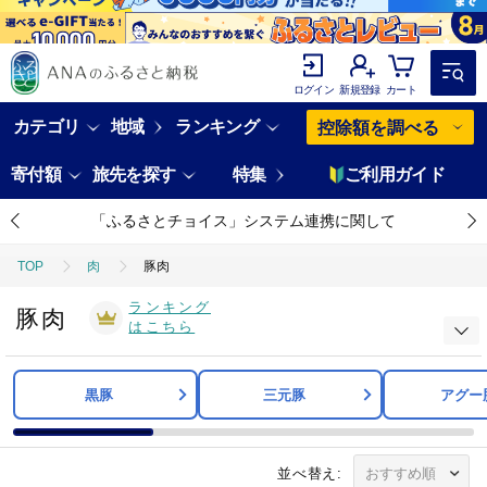
ログイン
新規登録
カート
カテゴリ
地域
ランキング
控除額を調べる
寄付額
旅先を探す
特集
ご利用ガイド
「ふるさとチョイス」システム連携に関して
TOP
肉
豚肉
ランキング
豚肉
はこちら
黒豚
三元豚
アグー
並べ替え: