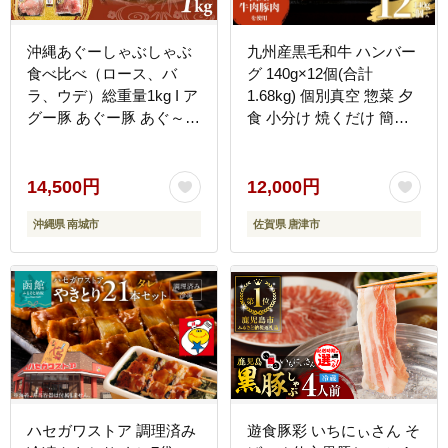
沖縄あぐーしゃぶしゃぶ
九州産黒毛和牛 ハンバー
食べ比べ（ロース、バ
グ 140g×12個(合計
ラ、ウデ）総重量1kg I ア
1.68kg) 個別真空 惣菜 夕
グー豚 あぐー豚 あぐ～豚
食 小分け 焼くだけ 簡単
豚肉 ぶた肉 ブランド豚
調理 贈り物 唐津 ギフト
しゃぶしゃぶ 食べ比べ ロ
ース バラ ウデ 1000g 1kg
14,500円
12,000円
沖縄県 南城市 ふるさと納
沖縄県 南城市
佐賀県 唐津市
税 （有）三大食品
ハセガワストア 調理済み
遊食豚彩 いちにぃさん そ