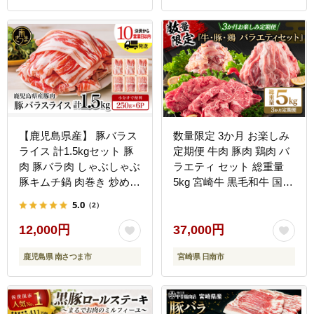
【鹿児島県産】 豚バラス
数量限定 3か月 お楽しみ
ライス 計1.5kgセット 豚
定期便 牛肉 豚肉 鶏肉 バ
肉 豚バラ肉 しゃぶしゃぶ
ラエティ セット 総重量
豚キムチ鍋 肉巻き 炒め物
5kg 宮崎牛 黒毛和牛 国産
薄切り 薄手 スライス お
ブランド牛 食品 おかず
5.0
（2）
肉 国産 小分け パック 冷
お弁当 おつまみ 切り落と
凍 カミチク 南さつま市
し 切身 焼肉 からあげ お
12,000円
37,000円
取り寄せ グルメ 小分け
鹿児島県 南さつま市
宮崎県 日南市
真空パック おすそ分け 宮
崎県 日南市 送料無料
_FG13-26