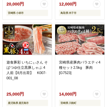
20,000円
12,000円
宮崎県 小林市
鳥取県 米子市
遊食豚彩 いちにぃさん そ
宮崎県産豚肉バラエティ4
ばつゆ仕立黒豚しゃぶ 4
種セット2.5kg 豚肉
人前【8月出荷】 K007-
[G7523]
001_08
25,000円
14,000円
鹿児島県 鹿児島市
宮崎県 川南町