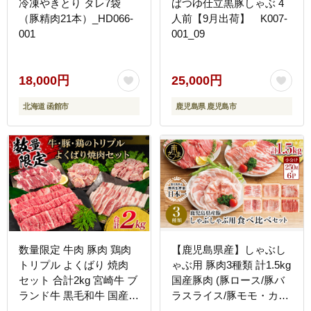
冷凍やきとり タレ7袋
ばつゆ仕立黒豚しゃぶ 4
（豚精肉21本）_HD066-
人前【9月出荷】 K007-
001
001_09
18,000円
25,000円
北海道 函館市
鹿児島県 鹿児島市
数量限定 牛肉 豚肉 鶏肉
【鹿児島県産】しゃぶし
トリプル よくばり 焼肉
ゃぶ用 豚肉3種類 計1.5kg
セット 合計2kg 宮崎牛 ブ
国産豚肉 (豚ロース/豚バ
ランド牛 黒毛和牛 国産
ラスライス/豚モモ・カ
食品 高級 贅沢 ご褒美 お
タ) お肉 小分けパック 冷