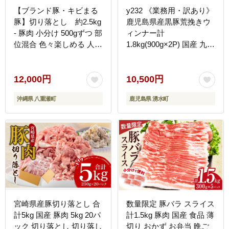
【ブランド豚・キビまる
y232 《業務用・訳あり》
豚】切り落とし 約2.5kg
鹿児島県産黒豚荒挽きウ
- 豚肉 小分け 500gずつ 部
ィンナー計
位混合 色々楽しめる 人気
1.8kg(900g×2P) 国産 九州
しょうが焼き 肉じゃが 豚
産 黒豚 豚肉 ウインナー
丼 豚キムチ 肉巻き アレ
ソーセージ フランクフル
ンジ 色々 人気 ブランド
ト 惣菜 おかず 弁当 BBQ
12,000円
10,500円
豚 おすすめ 沖縄県 八重
キャンプ 冷凍 訳アリ【ナ
沖縄県 八重瀬町
鹿児島県 湧水町
瀬町【価格改定】
ンチク】
宮崎県産豚切り落とし 合
数量限定 豚バラ スライス
計5kg 国産 豚肉 5kg 20パ
計1.5kg 豚肉 国産 食品 薄
ック 切り落とし 切り落し
切り おかず お弁当 晩ご