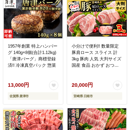
1957年創業 特上ハンバー
小分けで便利!! 数量限定
グ 140g×8個(合計1.12kg)
豚肩ロース スライス 計
「唐津バーグ」商標登録
3kg 豚肉 人気 大判サイズ
済!! 冷凍真空パック 惣菜
国産 食品 おかず おつま
み お弁当 おすすめ 簡単
調理 小分け 豚丼 すき焼
き 豚しゃぶ 生姜焼き 野
13,000円
20,000円
菜炒め ギフト 贈り物 贈
佐賀県 唐津市
宮崎県 日南市
答 お取り寄せ おすそ分け
宮崎県 日南市 送料無料
_D126-26