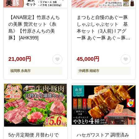
【ANA限定】竹原さんち
まつもと自慢のあぐー豚
の美豚 贅沢セット《糸
しゃぶしゃぶセット 基
島》【竹原さんちの美
本セット（3人前) I アグ
豚】 [AHK999]
ー豚 あぐー豚 あぐ～豚
豚肉 ぶた肉 ブランド豚
沖縄豚 沖縄県 南城市 ふ
るさと納税 食彩酒房 まつ
21,000円
45,000円
もと
福岡県 糸島市
沖縄県 南城市
5か月定期便 月替わりで
ハセガワストア 調理済み