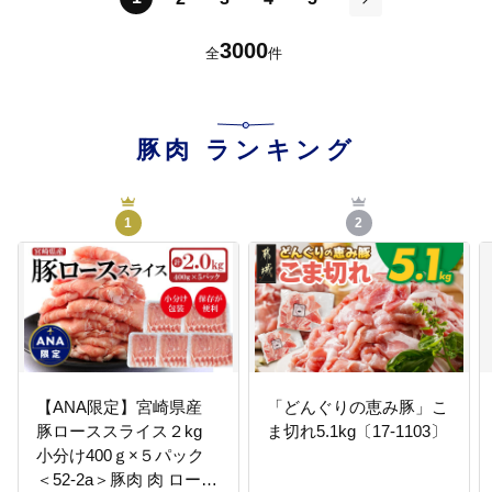
次
3000
全
件
豚肉
ランキング
1
2
【ANA限定】宮崎県産
「どんぐりの恵み豚」こ
豚ローススライス２kg
ま切れ5.1kg〔17-1103〕
小分け400ｇ×５パック
＜52-2a＞豚肉 肉 ロース