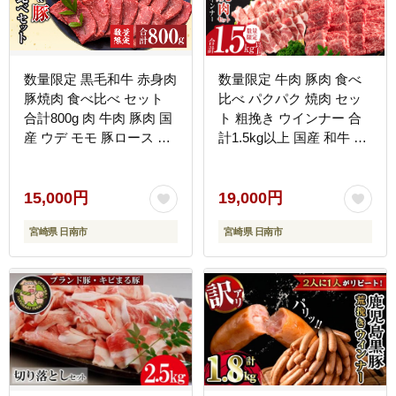
数量限定 黒毛和牛 赤身肉
数量限定 牛肉 豚肉 食べ
豚焼肉 食べ比べ セット
比べ パクパク 焼肉 セッ
合計800g 肉 牛肉 豚肉 国
ト 粗挽き ウインナー 合
産 ウデ モモ 豚ロース 肩
計1.5kg以上 国産 和牛 ウ
ロース おすすめ おかず
デ 豚肩ロース 豚バラ お
お弁当 食品 BBQ バーベ
かず 食品 人気 グルメ お
キュー キャンプ 晩ご飯
弁当 BBQ キャンプ グラ
15,000円
19,000円
お祝い 記念日 豚丼 ギフ
ンピング 詰め合わせ おす
宮崎県 日南市
宮崎県 日南市
ト 贈り物 ミヤチク 宮崎
すめ お取り寄せ ミヤチク
県 日南市 送料無料
宮崎県 日南市 送料無料
_C153-25
_CD78-25