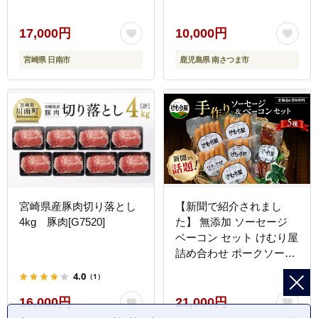
祝 人気 おすすめ おかず
凍 薄切り 豚肉生産量日本
お弁当 BBQ キャンプ グ
一 カミチク 南さつま市
17,000円
10,000円
ランピング お取り寄せ グ
宮崎県 日南市
鹿児島県 南さつま市
ルメ 詰め合わせ 大容量
宮崎県 日南市 送料無料
_CB101-25
宮崎県産豚肉切り落とし
【新聞で紹介されまし
4kg 豚肉[G7520]
た】 無添加 ソーセージ
ベーコン セット けむり屋
詰め合わせ ポークソーセ
ージ ポーク フランクフル
4.0
（1）
ト ペッパーウインナー ペ
ッパー バラベーコン ウイ
16,000円
21,000円
ンナー ウィンナー