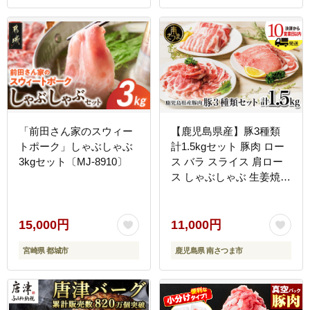
「前田さん家のスウィー
【鹿児島県産】豚3種類
トポーク」しゃぶしゃぶ
計1.5kgセット 豚肉 ロー
3kgセット〔MJ-8910〕
ス バラ スライス 肩ロー
ス しゃぶしゃぶ 生姜焼き
お肉 国産 小分け 冷凍 カ
ミチク 南さつま市
15,000円
11,000円
宮崎県 都城市
鹿児島県 南さつま市