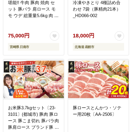
堪能!! 牛肉 豚肉 焼肉 セ
冷凍やきとり 4種詰め合
ット 豚バラ 肩ロース モ
わせ 7袋（豚精肉21本）
モ ウデ 総重量5.6kg 肉 牛
_HD066-002
豚 国産 食品 おかず BBQ
バーベキュー 小分け 宮崎
牛 黒毛和牛 小間切れ 赤
75,000円
18,000円
身 A4 A5 高級 お弁当 お
宮崎県 日南市
北海道 函館市
すすめ 人気 ミヤチク 宮
崎県 日南市 送料無料
_JE5-25
お米豚3.7kgセット〔23-
豚ロースとんかつ・ソテ
3101〕(都城市) 豚肉 豚ロ
ー用20枚〔AA-2506〕
ース 豚こま切れ 豚バラ肉
豚肩ロース ブランド豚 小