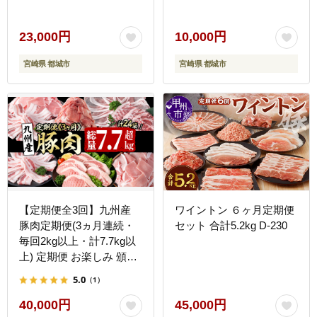
分け スライス肉 ギャル曽
根さんおすすめの豚肉返
礼品 国産豚肉 国産豚 人
23,000円
10,000円
気 しゃぶしゃぶ 国産 宮
宮崎県 都城市
宮崎県 都城市
崎県産
【定期便全3回】九州産
ワイントン ６ヶ月定期便
豚肉定期便(3ヵ月連続・
セット 合計5.2kg D-230
毎回2kg以上・計7.7kg以
上) 定期便 お楽しみ 頒布
会 国産 肉 豚肉 豚バラ ロ
5.0
（1）
ース 冷凍 小分け すき焼
き しゃぶしゃぶ 豚しゃぶ
40,000円
45,000円