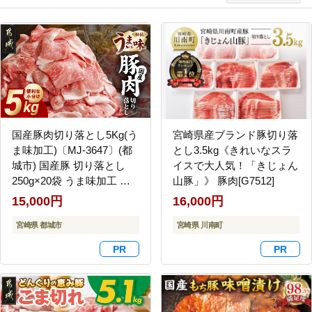
国産豚肉切り落とし5Kg(う
宮崎県産ブランド豚切り落
ま味加工)〔MJ-3647〕(都
とし3.5kg《きれいなスラ
城市) 国産豚 切り落とし
イスで大人気！「きじょん
250g×20袋 うま味加工 昆
山豚」》 豚肉[G7512]
布だし 豚肉 旨味 冷凍 小分
15,000円
16,000円
け
宮崎県 都城市
宮崎県 川南町