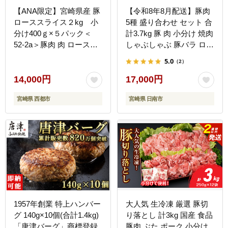
【ANA限定】宮崎県産 豚
【令和8年8月配送】豚肉
ローススライス２kg 小
5種 盛り合わせ セット 合
分け400ｇ×５パック＜
計3.7kg 豚 肉 小分け 焼肉
52-2a＞豚肉 肉 ロースス
しゃぶしゃぶ 豚バラ ロー
ライス 小分け 大容量 宮
ス 赤身 こま切れ スライ
5.0
（2）
崎県西都市 豚しゃぶ すき
ス 宮崎県産 国産 食品 豚
焼き
丼 豚しゃぶ おかず 小間
14,000円
17,000円
切れ 真空パック 食べ比べ
宮崎県 西都市
宮崎県 日南市
おすすめ 料理に大活躍 ミ
ヤチク 宮崎県 日南市 送
料無料_CB119-26-08
1957年創業 特上ハンバー
大人気 生冷凍 厳選 豚切
グ 140g×10個(合計1.4kg)
り落とし 計3kg 国産 食品
「唐津バーグ」商標登録
豚肉 ぶた ポーク 小分け