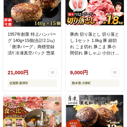
1957年創業 特上ハンバー
豚肉 切り落とし 切り落と
グ 140g×15個(合計2.1㎏)
し 1セット 1.8kg 豚 細切
「唐津バーグ」商標登録
れ こま切れ 豚こま 豚小
済!! 冷凍真空パック 惣菜
間切れ 豚しゃぶ 小分け
訳あり 訳有 うまかポーク
傷 規格外 ぶた肉 ぶた 真
空パック 簡易包装 冷凍
21,000円
9,000円
《7-14日以内に出荷予定
佐賀県 唐津市
熊本県 大津町
(土日祝除く)》---
oz_lcl_69_1800g---