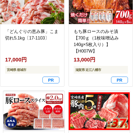
「どんぐりの恵み豚」こま
もち豚ロースのみそ漬
切れ5.1kg〔17-1103〕
【700ｇ（1枚味噌込み
140g×5枚入り）】
【H007W】
17,000円
13,000円
宮崎県 都城市
滋賀県 近江八幡市