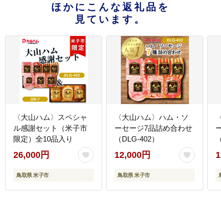
ほかにこんな返礼品を
見ています。
〈大山ハム〉スペシャ
〈大山ハム〉ハム・ソ
ル感謝セット（米子市
ーセージ7品詰め合わせ
限定）全10品入り
（DLG-402）
（
26,000円
12,000円
1
鳥取県 米子市
鳥取県 米子市