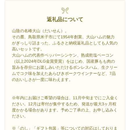
返礼品について
山陰の名峰大山（だいせん）。
その麓、鳥取県米子市にて1954年創業、大山ハムの魅力
がぎっしり詰まった、ふるさと納税返礼品としても人気の
高いセットです。
大山ハムの代表作ペッパーシンケン、熟成乾塩ベーコン
（以上2024年DLG金賞受賞）をはじめ、国産豚もも肉の
旨みを存分にお楽しみいただけるボンレスハム、生クリー
ムでコク味を加えたあらびきポークウインナーなど、7品
のおいしさが一度に味わえます。
※年内にお届けご希望の場合は、11月中旬までにご入金く
ださい。12月は寄付が集中するため、発送が最大3ヶ月程
度かかる場合があります。予めご了承の上、お申し込みく
ださい。
※「のし」「ギフト包装」等についての対応はしておりま