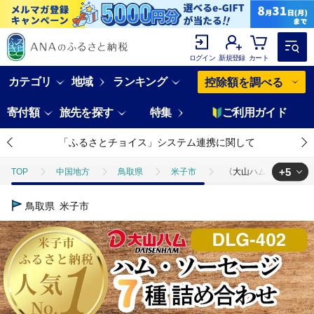
ログイン
新規登録
カート
カテゴリ
地域
ランキング
控除額を調べる
寄付額
旅先を探す
特集
ご利用ガイド
「ふるさとチョイス」システム連携に関して
+5
TOP
中国地方
鳥取県
米子市
〈大山ハム〉ハム・ソー
TOP
肉
〈大山ハム〉ハム・ソーセージ7品詰め合わせ（DLG-402
鳥取県
米子市
TOP
肉
豚肉
〈大山ハム〉ハム・ソーセージ7品詰め合わせ（D
TOP
肉
加工肉
〈大山ハム〉ハム・ソーセージ7品詰め合わせ（
TOP
肉
加工肉
ハム・ソーセージ
〈大山ハム〉ハム・
TOP
加工食品
〈大山ハム〉ハム・ソーセージ7品詰め合わせ（DLG-