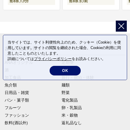
熊本県 八代市
熊本県 氷川町
当サイトでは、サイト利便性向上のため、クッキー（Cookie）を使
用しています。サイトの閲覧を継続された場合、Cookieの利用に同
お礼の品から探す
意したことものといたします。
詳細については
プライバシーポリシー
をお読みください。
ANAオリジナル
定期便
酒
肉類
OK
加工食品
旅行・宿泊・体験
魚介類
麺類
日用品・雑貨
野菜
パン・菓子類
電化製品
フルーツ
卵・乳製品
ファッション
米・穀物
飲料(酒以外)
返礼品なし