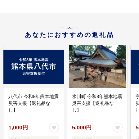
あなたにおすすめの返礼品
八代市 令和8年熊本地震
氷川町 令和8年熊本地震
災害支援【返礼品な
災害支援【返礼品な
し】
し】
し
1,000円
5,000円
5