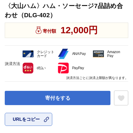
〈大山ハム〉ハム・ソーセージ7品詰め合
わせ（DLG-402）
12,000円
寄付額
クレジット
Amazon
ANA Pay
カード
Pay
決済方法
d払い
PayPay
決済方法ごとに決済上限額が異なります。
寄付をする
URLをコピー
お気に入