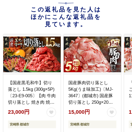
この返礼品を見た人は
ほかにこんな返礼品を
見ています。
【国産黒毛和牛】切り
国産豚肉切り落とし
落とし 1.5kg (300g×5P)
5Kg(うま味加工)〔MJ-
こ
〔23-E9-005〕【肉 牛肉
3647〕(都城市) 国産豚
1
切り落とし 焼き肉 焼肉
切り落とし 250g×20袋
スライス すき焼き しゃ
うま味加工 昆布だし 豚
23,000円
15,000円
1
ぶしゃぶ 人気 おすすめ
肉 旨味 冷凍 小分け
国産】
宮崎県 都城市
宮崎県 都城市