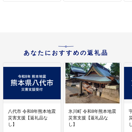
あなたにおすすめの返礼品
八代市 令和8年熊本地震
氷川町 令和8年熊本地震
災害支援【返礼品な
災害支援【返礼品な
し】
し】
し