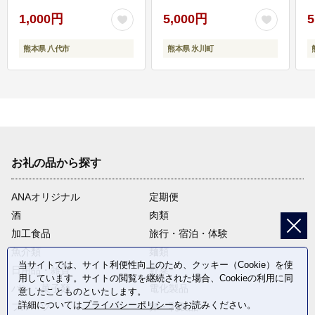
1,000円
5,000円
5
熊本県 八代市
熊本県 氷川町
お礼の品から探す
ANAオリジナル
定期便
酒
肉類
加工食品
旅行・宿泊・体験
魚介類
麺類
当サイトでは、サイト利便性向上のため、クッキー（Cookie）を使
日用品・雑貨
野菜
用しています。サイトの閲覧を継続された場合、Cookieの利用に同
パン・菓子類
電化製品
意したことものといたします。
詳細については
プライバシーポリシー
をお読みください。
フルーツ
卵・乳製品