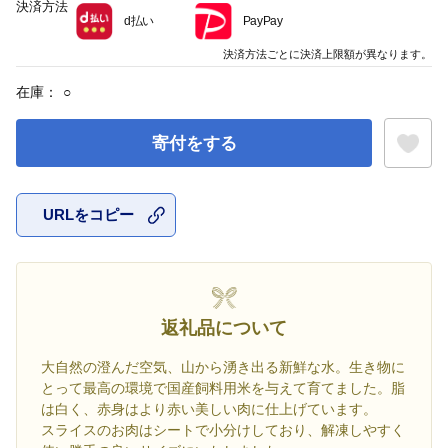
決済方法
d払い
PayPay
決済方法ごとに決済上限額が異なります。
在庫：
○
寄付をする
URLをコピー
お気に入
返礼品について
大自然の澄んだ空気、山から湧き出る新鮮な水。生き物に
とって最高の環境で国産飼料用米を与えて育てました。脂
は白く、赤身はより赤い美しい肉に仕上げています。
スライスのお肉はシートで小分けしており、解凍しやすく