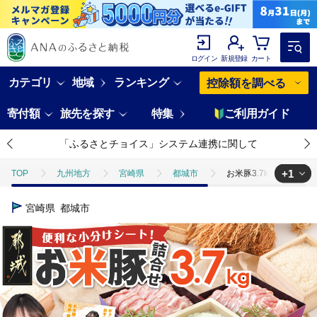
ログイン
新規登録
カート
カテゴリ
地域
ランキング
控除額を調べる
寄付額
旅先を探す
特集
ご利用ガイド
「ふるさとチョイス」システム連携に関して
+1
TOP
九州地方
宮崎県
都城市
お米豚3.7kgセット≪み
TOP
肉
豚肉
お米豚3.7kgセット≪みやこんじょ快速便≫〔23-
宮崎県
都城市