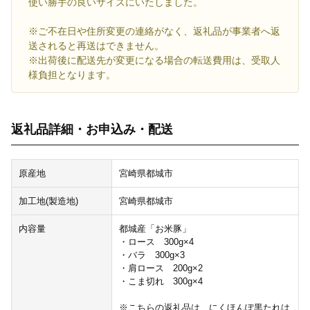
使い勝手の良いサイズにいたしました。
※ご不在日や住所変更の連絡がなく、返礼品が事業者へ返
送されると再送はできません。
※出荷後に配送先が変更になる場合の転送費用は、受取人
様負担となります。
返礼品詳細・お申込み・配送
原産地
宮崎県都城市
加工地(製造地)
宮崎県都城市
内容量
都城産「お米豚」
・ロース 300g×4
・バラ 300g×3
・肩ロース 200g×2
・こま切れ 300g×4
※こちらの返礼品は、にくほんぽ黒たれは