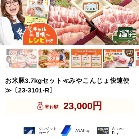
お米豚3.7kgセット≪みやこんじょ快速便
≫〔23-3101-R〕
23,000円
寄付額
クレジット
Amazon
ANA Pay
カード
Pay