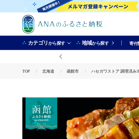
カテゴリ
地域
から探す
から探す
寄付
TOP
北海道
函館市
ハセガワストア 調理済み冷凍
TOP
肉
豚肉
ハセガワストア 調理済み冷凍やきとり