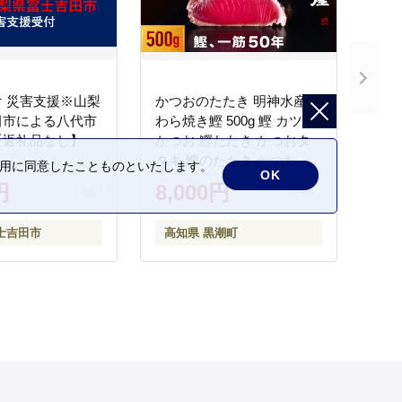
 災害支援※山梨
かつおのたたき 明神水産
田市による八代市
わら焼き鰹 500g 鰹 カツオ
【返礼品なし】
かつお 鰹たたき かつおタ
タキ 鰹のたたき かつおの
の利用に同意したことものといたします。
OK
タタキ 藁焼き わら焼き 魚
円
8,000円
さかな 海鮮 刺身 お刺身 冷
凍 ご家庭用 グルメ 特産品
士吉田市
高知県 黒潮町
ご当地 本場 高知 黒潮町 ギ
フト 贈答品 人気 返礼品 ふ
るさと納税 魚介類 高知県
産 土佐名物 高知県 高評価
食卓 ご飯のお供 父の日 ギ
フト プレゼント[1669]