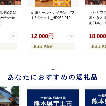
調理済み冷
函館カール・レイモン ギフ
ハセガワス
詰め合わせ
ト6点セット_HD052-012
凍やきとり
本）
肉21本）_H
12,000円
18,00
北海道 函館市
北海道 函
あなたにおすすめの返礼品