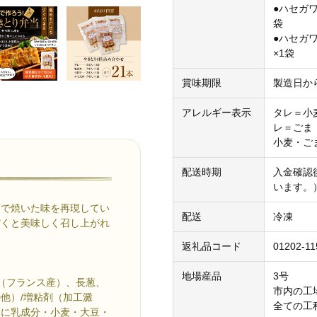
●ハセガ
袋
●ハセガ
×1袋
賞味期限
製造日から
アレルギー表示
タレ＝小
レ＝ごま
小麦・ご
配送時期
入金確認
います。
店で焼いた味を再現してい
配送
冷凍
だくと美味しく召し上がれ
返礼品コード
01202-11
地場産品
3号
（フランス産）、長葱、
市内の工
他）/増粘剤（加工澱
全ての工
部に乳成分・小麦・大豆・