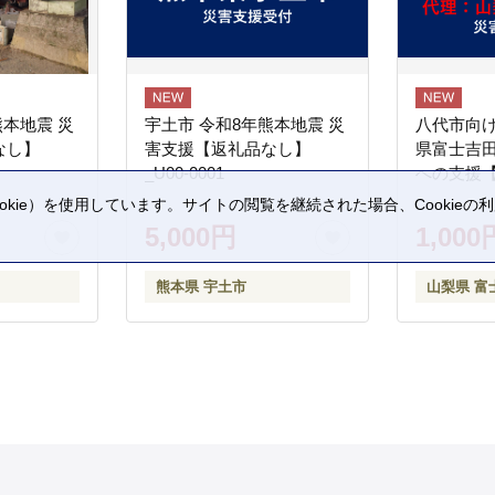
熊本地震 災
宇土市 令和8年熊本地震 災
八代市向け
なし】
害支援【返礼品なし】
県富士吉
_U00-0001
への支援
kie）を使用しています。サイトの閲覧を継続された場合、Cookie
。
5,000円
1,000
熊本県 宇土市
山梨県 富