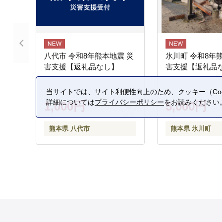
八代市 令和8年熊本地震 災
氷川町 令和8年
害支援【返礼品なし】
害支援【返礼品
当サイトでは、サイト利便性向上のため、クッキー（Coo
詳細については
プライバシーポリシー
をお読みください
1,000円
5,000円
熊本県 八代市
熊本県 氷川町