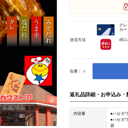
クレ
カー
d払
決済方法
在庫：
○
返礼品詳細・お申込み・
内容量
●ハセガ
●ハセガ
袋