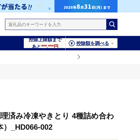
控除上限額まで
控除額を調べる
あと
***,***円
調理済み冷凍やきとり 4種詰め合わ
_HD066-002