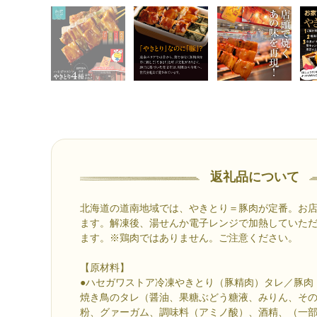
返礼品について
北海道の道南地域では、やきとり＝豚肉が定番。お
ます。解凍後、湯せんか電子レンジで加熱していた
ます。※鶏肉ではありません。ご注意ください。
【原材料】
●ハセガワストア冷凍やきとり（豚精肉）タレ／豚肉
焼き鳥のタレ（醤油、果糖ぶどう糖液、みりん、その
粉、グァーガム、調味料（アミノ酸）、酒精、（一