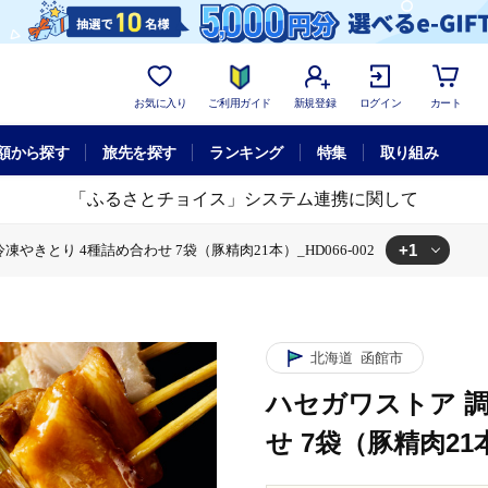
お気に入り
ご利用ガイド
新規登録
ログイン
カート
額から探す
旅先を探す
ランキング
特集
取り組み
「ふるさとチョイス」システム連携に関して
+1
やきとり 4種詰め合わせ 7袋（豚精肉21本）_HD066-002
 4種詰め合わせ 7袋（豚精肉21本）_HD066-002
北海道
函館市
ハセガワストア 
せ 7袋（豚精肉21本）