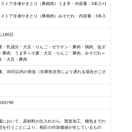
ワストア冷凍やきとり（豚精肉）うま辛・内容量：3本入×1
ワストア冷凍やきとり（豚精肉）みそだれ・内容量：3本入
180日
麦・乳成分・大豆・りんご・ゼラチン・豚肉・鶏肉、塩ダ
・豚肉、うま辛＝小麦・大豆・りんご・豚肉、みそだれ＝
ま・大豆・豚肉
後、30日以内の発送（在庫状況等により遅れる場合がござ
）
559798
場において、原材料の仕入れから、製造加工、梱包までの
程を行うことにより、相応の付加価値が生じているもの