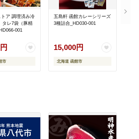
トア 調理済み冷
五島軒 函館カレーシリーズ
 タレ7袋（豚精
3種詰合_HD030-001
D066-001
0円
15,000円
館市
北海道 函館市