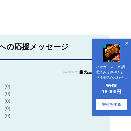
への応援メッセージ
ハセガワストア 調
理済み冷凍やきと
り 4種詰め合わせ 7
袋（豚精肉21本）
(0)
寄付額
_HD066-002
18,000円
(0)
(0)
寄付をする
(0)
(0)