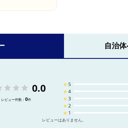
ー
自治体
★
5
0.0
★
4
★
3
0
レビュー件数：
件
★
2
★
1
レビューはありません。