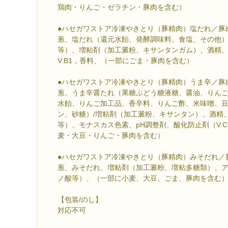
鶏肉・りんご・ゼラチン・豚肉を含む）
●ハセガワストア冷凍やきとり（豚精肉）塩だれ／豚
葱、塩だれ（還元水飴、発酵調味料、食塩、その他）
等）、増粘剤（加工澱粉、キサンタンガム）、酒精
V.B1，香料、（一部にごま・豚肉を含む）
●ハセガワストア冷凍やきとり（豚精肉）うま辛／豚
葱、うま辛醤たれ（果糖ぶどう糖液糖、醤油、りん
水飴、りんご加工品、香辛料、りんご酢、米味噌、
ン、砂糖）/増粘剤（加工澱粉、キサンタン）、酒精
等）、モナスカス色素、pH調整剤、酸化防止剤（V.
麦・大豆・りんご・豚肉を含む）
●ハセガワストア冷凍やきとり（豚精肉）みそだれ／
葱、みそだれ、増粘剤（加工澱粉、増粘多糖類）、
ノ酸等）、（一部に小麦、大豆、ごま、豚肉を含む
【包装/のし】
対応不可