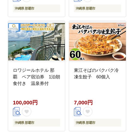
沖縄県 那覇市
沖縄県 那覇市
ロワジールホテル 那
東江そばのバクバク冷
覇 ペア宿泊券 1泊朝
凍生餃子 60個入
食付き 温泉券付
100,000円
7,000円
沖縄県 那覇市
沖縄県 那覇市