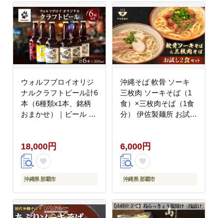
ウォルフブロイオリジ
沖縄そば 軟骨 ソーキ
ナルクラフトビール計6
三枚肉 ソーキそば（1
本（6種類x1本、銘柄
食）×三枚肉そば（1食
おまかせ）｜ビール ク
分） 伊佐製麺所 お試し
ラフトビール 地ビール
セット
那覇市 ギフト 贈答品
18,000円
6,000円
ドイツ ジャーマンスタ
イル 本場ドイツ 瓶ビー
ル
沖縄県 那覇市
沖縄県 那覇市