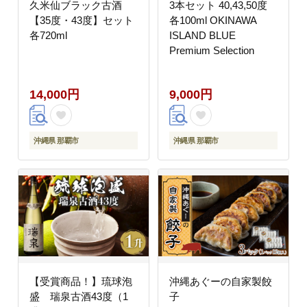
久米仙ブラック古酒
3本セット 40,43,50度
【35度・43度】セット
各100ml OKINAWA
各720ml
ISLAND BLUE
Premium Selection
14,000円
9,000円
沖縄県 那覇市
沖縄県 那覇市
【受賞商品！】琉球泡
沖縄あぐーの自家製餃
盛 瑞泉古酒43度（1
子