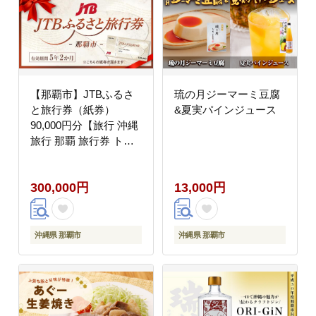
【那覇市】JTBふるさ
琉の月ジーマーミ豆腐
と旅行券（紙券）
&夏実パインジュース
90,000円分【旅行 沖縄
旅行 那覇 旅行券 トラ
ベル 旅行チケット 沖縄
県 那覇市 JDS01】
300,000円
13,000円
沖縄県 那覇市
沖縄県 那覇市