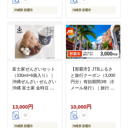
チケット 子供 子連れ
カップル 家族 人気 お
沖縄県 那覇市
沖縄県 那覇市
すすめ 旅行クーポン 店
頭 オンライン ネット予
約 電話 有効期間3年
富士家ぜんざいセット
【那覇市】JTBふるさ
（330ml×6個入り）｜
と旅行クーポン（3,000
沖縄ぜんざい ぜんざい
円分）有効期間3年（E
沖縄 富士家 金時豆 白
メール発行）｜旅行 ト
玉もち
ラベル 予約 国内旅行
JTB 宿泊 観光 体験 旅
13,000円
10,000円
行券 宿泊券 旅行予約
ホテル 旅館 チケット
子供 子連れ カップル
家族 人気 おすすめ 旅
沖縄県 那覇市
沖縄県 那覇市