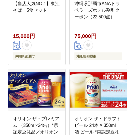
【当店人気NO.1】東江
沖縄県那覇市ANAトラ
そば 5食セット
ベラーズホテル割引ク
ーポン（22,500点）
15,000円
75,000円
沖縄県 那覇市
沖縄県 那覇市
オリオン ザ・プレミア
オリオン ザ・ドラフト
ム （350ml×24缶）*県
ビール 24本 × 350ml ｜
認定返礼品／オリオン
酒 ビール *県認定返礼