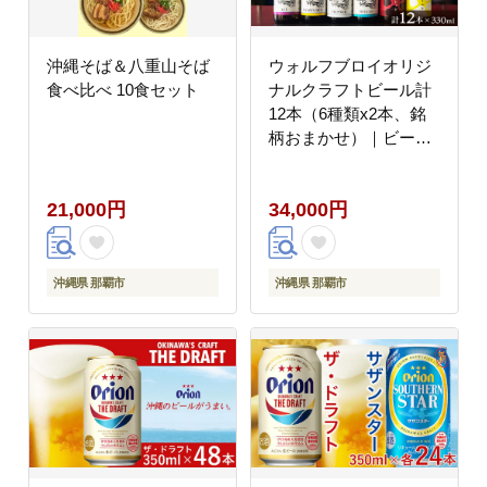
沖縄そば＆八重山そば
ウォルフブロイオリジ
食べ比べ 10食セット
ナルクラフトビール計
12本（6種類x2本、銘
柄おまかせ）｜ビール
クラフトビール 地ビー
ル 那覇市 ギフト 贈答
21,000円
34,000円
品 ドイツ ジャーマンス
タイル 本場ドイツ 瓶ビ
ール
沖縄県 那覇市
沖縄県 那覇市