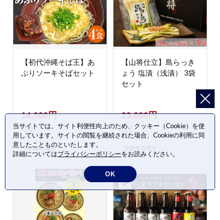
【初代沖縄そば王】あ
【山将仕立】島らっき
ぶりソーキそばセット
ょう 塩漬（浅漬） 3袋
セット
14,000円
23,000円
当サイトでは、サイト利便性向上のため、クッキー（Cookie）を使
用しています。サイトの閲覧を継続された場合、Cookieの利用に同
意したことものといたします。
沖縄県 那覇市
沖縄県 那覇市
詳細については
プライバシーポリシー
をお読みください。
OK