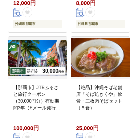
12,000円
8,000円
沖縄県 那覇市
沖縄県 那覇市
【那覇市】JTBふるさ
【絶品】沖縄そば老舗
と旅行クーポン
店「そば処きくや」軟
（30,000円分）有効期
骨・三枚肉そばセット
間3年（Eメール発行）
（５食）
｜旅行 トラベル 予約
国内旅行 JTB 宿泊 観
100,000円
25,000円
光 体験 旅行券 宿泊券
旅行予約 ホテル 旅館