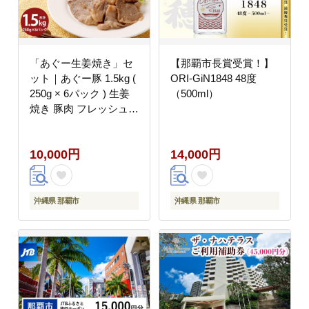
「あぐー生姜焼き」セ
【那覇市長賞受賞！】
ット｜あぐー豚 1.5kg (
ORI-GiN1848 48度
250g × 6パック ) 生姜
（500ml）
焼き 豚肉 フレッシュミ
ートがなは
10,000円
14,000円
沖縄県 那覇市
沖縄県 那覇市