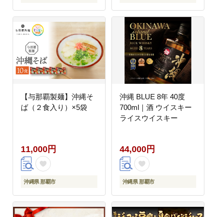
行クーポン 店頭 オンラ
イン ネット予約 電話
有効期間3年
【与那覇製麺】沖縄そ
沖縄 BLUE 8年 40度
ば（２食入り）×5袋
700ml｜酒 ウイスキー
ライスウイスキー
11,000円
44,000円
沖縄県 那覇市
沖縄県 那覇市