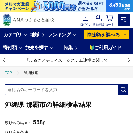
ログイン
新規登録
カート
カテゴリ
地域
ランキング
控除額を調べる
寄付額
旅先を探す
特集
ご利用ガイド
「ふるさとチョイス」システム連携に関して
TOP
詳細検索
沖縄県 那覇市の詳細検索結果
558
絞り込み結果：
件
絞り込み条件：