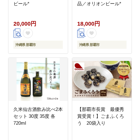
ビール*
品／オリオンビール*
20,000円
18,000円
沖縄県 那覇市
沖縄県 那覇市
久米仙古酒飲み比べ2本
【那覇市長賞 最優秀
セット 30度 35度 各
賞受賞！】ごまふくろ
720ml
う 20袋入り