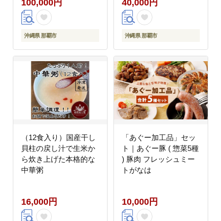
100,000円
40,000円
沖縄県 那覇市
沖縄県 那覇市
（12食入り）国産干し
「あぐー加工品」セッ
貝柱の戻し汁で生米か
ト｜あぐー豚 ( 惣菜5種
ら炊き上げた本格的な
) 豚肉 フレッシュミー
中華粥
トがなは
16,000円
10,000円