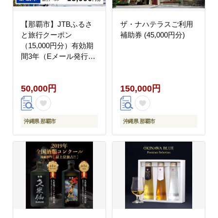
【那覇市】JTBふるさ
ザ・ナハテラスご利用
と旅行クーポン
補助券 (45,000円分)
（15,000円分）有効期
間3年（Eメール発行）
｜旅行 トラベル 予約
国内旅行 JTB 宿泊 観
50,000円
150,000円
光 体験 旅行券 宿泊券
旅行予約 ホテル 旅館
チケット 子供 子連れ
カップル 家族 人気 お
沖縄県 那覇市
沖縄県 那覇市
すすめ 旅行クーポン 店
頭 オンライン ネット予
約 電話 有効期間3年