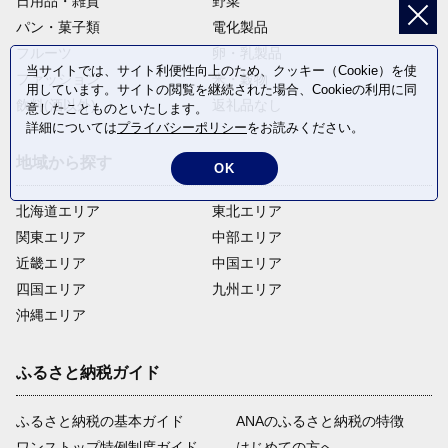
日用品・雑貨
野菜
パン・菓子類
電化製品
フルーツ
卵・乳製品
当サイトでは、サイト利便性向上のため、クッキー（Cookie）を使
ファッション
米・穀物
用しています。サイトの閲覧を継続された場合、Cookieの利用に同
飲料(酒以外)
返礼品なし
意したことものといたします。
詳細については
プライバシーポリシー
をお読みください。
地域から探す
OK
北海道エリア
東北エリア
関東エリア
中部エリア
近畿エリア
中国エリア
四国エリア
九州エリア
沖縄エリア
ふるさと納税ガイド
ふるさと納税の基本ガイド
ANAのふるさと納税の特徴
ワンストップ特例制度ガイド
はじめての方へ