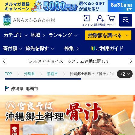
ログイン
新規登録
カート
カテゴリ
地域
ランキング
控除額を調べる
寄付額
旅先を探す
特集
ご利用ガイド
「ふるさとチョイス」システム連携に関して
+2
TOP
沖縄県
那覇市
沖縄郷土料理の『骨汁』2食・骨付き肉
TOP
肉
豚肉
沖縄郷土料理の『骨汁』2食・骨付き肉たっぷ
沖縄県
那覇市
TOP
加工食品
惣菜・レトルト
ほかの惣菜
沖縄郷土