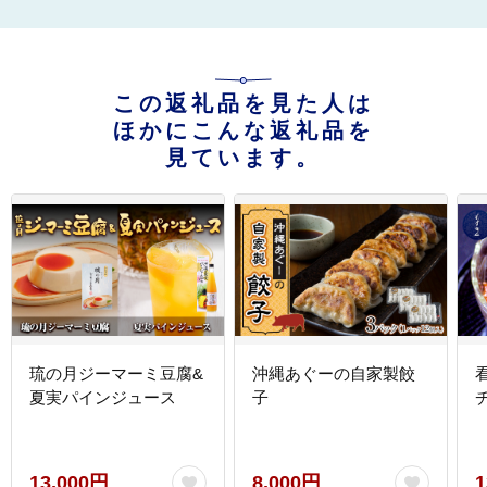
この返礼品を見た人は
ほかにこんな返礼品を
見ています。
琉の月ジーマーミ豆腐&
沖縄あぐーの自家製餃
夏実パインジュース
子
13,000円
8,000円
1