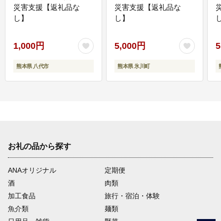
災害支援【返礼品な
災害支援【返礼品な
し】
し】
し
1,000円
5,000円
5
熊本県 八代市
熊本県 氷川町
お礼の品から探す
ANAオリジナル
定期便
酒
肉類
加工食品
旅行・宿泊・体験
魚介類
麺類