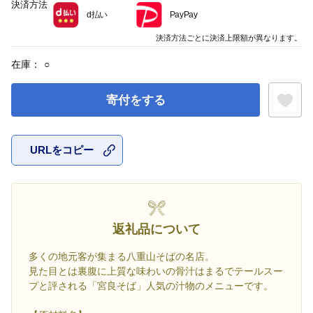
決済方法
d払い
PayPay
決済方法ごとに決済上限額が異なります。
在庫：
○
寄付をする
URLをコピー
お気に入
返礼品について
多くの地元客が集まる八重山そばの名店。
見た目とは裏腹に上質な味わいの骨汁はまるでテールスー
プと評される「宮良そば」人気の汁物のメニューです。