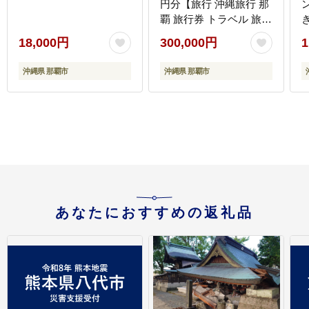
円分【旅行 沖縄旅行 那
覇 旅行券 トラベル 旅行
チケット 沖縄県 那覇市
18,000円
300,000円
1
JDS01】
沖縄県 那覇市
沖縄県 那覇市
あなたにおすすめの返礼品