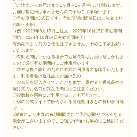
〇ご注文からお届けまで1ヶ月～1ヶ月半ほど頂戴します。
お届け指定日は承れませんので予めご了承願います。
〇有効期間は365日です。有効期間の開始日はご注文より
約30～40日。
（例：2023年9月15日ご注文、2023年10月15日有効期間
開始、2024年10月14日有効期間終了）
有効期間より前のご使用はできません。予めご了承お願い
いたします。
〇有効期間はいかなる場合でも延長等はお受け致しかねま
すので必ず有効期間内にご使用願います。
〇本券は換金防止のために券面に利用者名を印字いたしま
す。利用者名は返礼品のお届け先の
お名前を記入させていただきます。寄付者と返礼品のお
届け先のお名前が異なる際にはご注意ください。
〇複数枚を同時にご利用することも可能です。
〇宿の公式サイトで販売される各種割引きとの併用が可能
です。
○満室により本券の有効期間内にご予約が取りづらくなる
場合がございますので、ご宿泊予約はお早めにご検討くだ
さい。