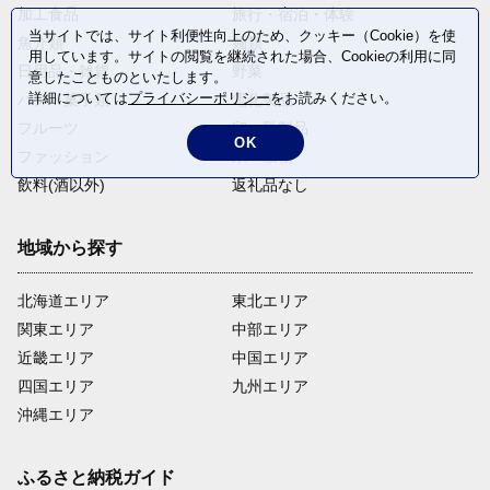
加工食品
旅行・宿泊・体験
当サイトでは、サイト利便性向上のため、クッキー（Cookie）を使
魚介類
麺類
用しています。サイトの閲覧を継続された場合、Cookieの利用に同
日用品・雑貨
野菜
意したことものといたします。
詳細については
プライバシーポリシー
をお読みください。
パン・菓子類
電化製品
フルーツ
卵・乳製品
OK
ファッション
米・穀物
飲料(酒以外)
返礼品なし
地域から探す
北海道エリア
東北エリア
関東エリア
中部エリア
近畿エリア
中国エリア
四国エリア
九州エリア
沖縄エリア
ふるさと納税ガイド