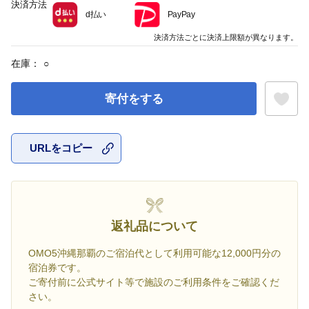
決済方法
d払い
PayPay
決済方法ごとに決済上限額が異なります。
在庫：
○
寄付をする
URLをコピー
お気に入
返礼品について
OMO5沖縄那覇のご宿泊代として利用可能な12,000円分の
宿泊券です。
ご寄付前に公式サイト等で施設のご利用条件をご確認くだ
さい。