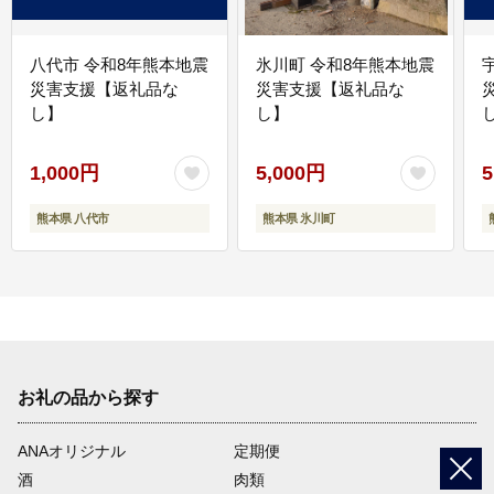
八代市 令和8年熊本地震
氷川町 令和8年熊本地震
災害支援【返礼品な
災害支援【返礼品な
し】
し】
し
1,000円
5,000円
5
熊本県 八代市
熊本県 氷川町
お礼の品から探す
ANAオリジナル
定期便
酒
肉類