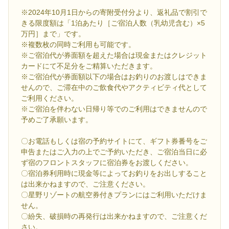
※2024年10月1日からの寄附受付分より、返礼品で割引で
きる限度額は「1泊あたり［ご宿泊人数（乳幼児含む）×5
万円］まで」です。
※複数枚の同時ご利用も可能です。
※ご宿泊代が券面額を超えた場合は現金またはクレジット
カードにて不足分をご精算いただきます。
※ご宿泊代が券面額以下の場合はお釣りのお渡しはできま
せんので、ご滞在中のご飲食代やアクティビティ代として
ご利用ください。
※ご宿泊を伴わない日帰り等でのご利用はできませんので
予めご了承願います。
〇お電話もしくは宿の予約サイトにて、ギフト券番号をご
申告またはご入力の上でご予約いただき、ご宿泊当日に必
ず宿のフロントスタッフに宿泊券をお渡しください。
〇宿泊券利用時に現金等によってお釣りをお出しすること
は出来かねますので、ご注意ください。
〇星野リゾートの航空券付きプランにはご利用いただけま
せん。
〇紛失、破損時の再発行は出来かねますので、ご注意くだ
さい。