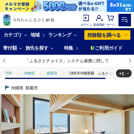
ログイン
新規登録
カート
カテゴリ
地域
ランキング
控除額を調べる
寄付額
旅先を探す
特集
ご利用ガイド
「ふるさとチョイス」システム連携に関して
+1
TOP
沖縄県
那覇市
OMO5沖縄那覇 ふるさと納税宿泊ギフト券
TOP
旅行・宿泊・体験
宿泊券
OMO5沖縄那覇 ふるさと納税
沖縄県
那覇市