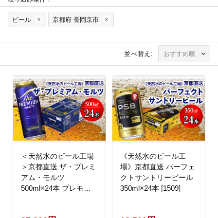
ビール
京都府 長岡京市
並べ替え:
＜天然水のビール工場
《天然水のビール工
＞京都直送 ザ・プレミ
場》京都直送 パーフェ
アム・モルツ
クトサントリービール
500ml×24本 プレモル
350ml×24本 [1509]
[1497]