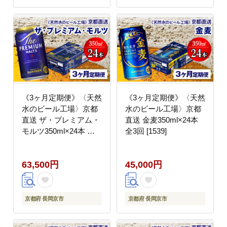
《3ヶ月定期便》〈天然
《3ヶ月定期便》〈天然
水のビール工場〉京都
水のビール工場〉京都
直送 ザ・プレミアム・
直送 金麦350ml×24本
モルツ350ml×24本 全3
全3回 [1539]
回 [1515]
63,500円
45,000円
京都府 長岡京市
京都府 長岡京市