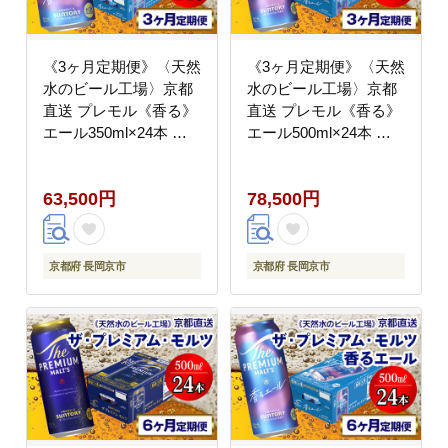
《3ヶ月定期便》〈天然
《3ヶ月定期便》〈天然
水のビール工場〉京都
水のビール工場〉京都
直送 プレモル《香る》
直送 プレモル《香る》
エール350ml×24本 全3
エール500ml×24本 全3
回 [1519]
回 [1521]
63,500円
78,500円
京都府 長岡京市
京都府 長岡京市