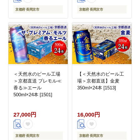
京都府 長岡京市
京都府 長岡京市
＜天然水のビール工場
【＜天然水のビール工
＞京都直送 プレモル≪
場＞京都直送】金麦
香る≫エール
350ml×24本 [1513]
500ml×24本 [1501]
27,000円
16,000円
京都府 長岡京市
京都府 長岡京市