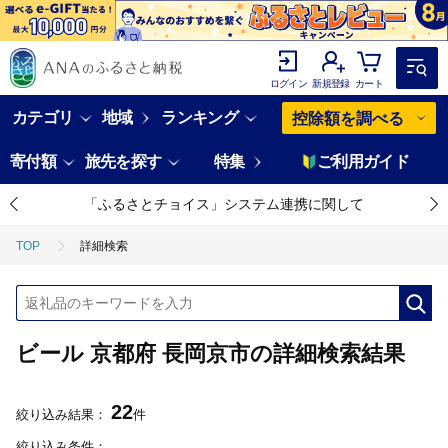
ログイン
新規登録
カート
カテゴリ
地域
ランキング
控除額を調べる
寄付額
旅先を探す
特集
ご利用ガイド
「ふるさとチョイス」システム連携に関して
TOP
詳細検索
ビール 京都府 長岡京市の詳細検索結果
22
絞り込み結果：
件
絞り込み条件：