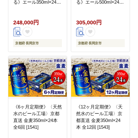
る》エール350ml×24本
る》エール500ml×24本
全12回 [1535]
全12回 [1537]
248,000円
305,000円
京都府 長岡京市
京都府 長岡京市
《6ヶ月定期便》〈天然
《12ヶ月定期便》〈天
水のビール工場〉京都
然水のビール工場〉京
直送 金麦350ml×24本
都直送 金麦350ml×24
全6回 [1541]
本 全12回 [1543]