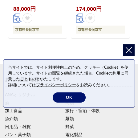
88,000円
174,000円
京都府 長岡京市
京都府 長岡京市
当サイトでは、サイト利便性向上のため、クッキー（Cookie）を使
用しています。サイトの閲覧を継続された場合、Cookieの利用に同
意したことものといたします。
お礼の品から探す
詳細については
プライバシーポリシー
をお読みください。
ANAオリジナル
定期便
OK
酒
肉類
加工食品
旅行・宿泊・体験
魚介類
麺類
日用品・雑貨
野菜
パン・菓子類
電化製品