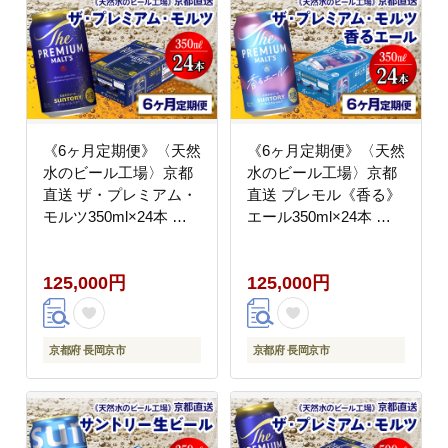
《6ヶ月定期便》〈天然
《6ヶ月定期便》〈天然
水のビール工場〉京都
水のビール工場〉京都
直送 ザ・プレミアム・
直送 プレモル《香る》
モルツ350ml×24本 全6
エール350ml×24本 全6
回 [1523]
回 [1527]
125,000円
125,000円
京都府 長岡京市
京都府 長岡京市