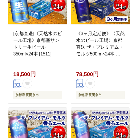
[京都直送]《天然水のビ
《3ヶ月定期便》〈天然
ール工場》京都産サン
水のビール工場〉京都
トリー生ビール
直送 ザ・プレミアム・
350ml×24本 [1511]
モルツ500ml×24本 全3
回 [1517]
18,500円
78,500円
京都府 長岡京市
京都府 長岡京市