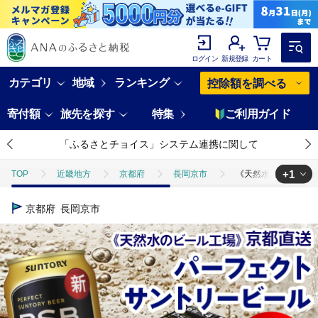
ログイン
新規登録
カート
カテゴリ
地域
ランキング
控除額を調べる
寄付額
旅先を探す
特集
ご利用ガイド
「ふるさとチョイス」システム連携に関して
+1
TOP
近畿地方
京都府
長岡京市
《天然水のビール工場》
TOP
酒
ビール
《天然水のビール工場》京都直送 パーフェクトサン
京都府
長岡京市