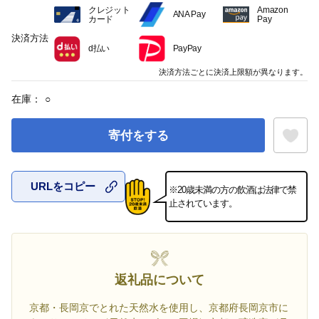
クレジット
Amazon
ANA Pay
カード
Pay
決済方法
d払い
PayPay
決済方法ごとに決済上限額が異なります。
在庫：
○
寄付をする
URLをコピー
※20歳未満の方の飲酒は法律で禁
お気に入
止されています。
返礼品について
京都・長岡京でとれた天然水を使用し、京都府長岡京市に