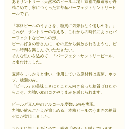
あるサントリー〈天然水のビール工場〉京都で醸造家が丹
精こめて丁寧につくった京都産パーフェクトサントリービ
ールです。
『本格ビールのうまさを、糖質に気兼ねなく愉しめる。』
これが、サントリーの考える、これからの時代にあったパ
ーフェクトなビールの形。
ビール好きの皆さんに、心の底から解放されるような、ビ
ール時間を楽しんでいただきたい。
そんな思いを込めて、「パーフェクトサントリービール」
と名付けました。
麦芽をしっかりと使い、使用している原材料は麦芽、ホッ
プ、糖類のみ。
「ビール」の美味しさにとことん向き合った糖質ゼロだか
らこそ、力強い麦のコクやうまみを感じられます。
ビールど真ん中のアルコール度数5.5%を実現。
力強い飲みごたえが愉しめる、本格ビールのうまさの糖質
ゼロが実現しました。
ちなみに親しみを込めて、愛称『PSB』と呼んでいます。