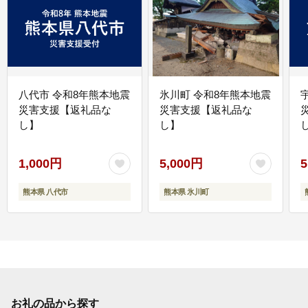
八代市 令和8年熊本地震
氷川町 令和8年熊本地震
災害支援【返礼品な
災害支援【返礼品な
し】
し】
し
1,000円
5,000円
5
熊本県 八代市
熊本県 氷川町
お礼の品から探す