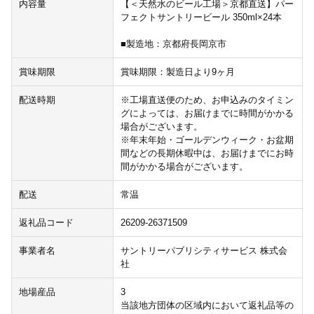
内容量
【＜天然水のビール工場＞京都直送】パー
フェクトサントリービール 350ml×24本
■製造地：京都府長岡京市
賞味期限
賞味期限：製造日より9ヶ月
配送時期
※工場直送便のため、お申込みのタイミン
グによっては、お届けまでに時間がかかる
場合がございます。
※年末年始・ゴールデンウィーク・お盆期
間などの長期休暇中は、お届けまでにお時
間がかかる場合がございます。
配送
常温
返礼品コード
26209-26371509
事業者名
サントリーパブリシティサービス 株式会
社
地場産品
3
当該地方団体の区域内において返礼品等の