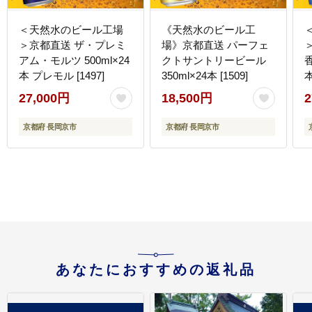
＜天然水のビール工場
《天然水のビール工
＞京都直送 ザ・プレミ
場》京都直送 パーフェ
アム・モルツ 500ml×24
クトサントリービール
香
本 プレモル [1497]
350ml×24本 [1509]
本
27,000円
18,500円
2
京都府 長岡京市
京都府 長岡京市
あなたにおすすめの返礼品