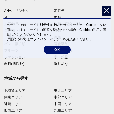
ANAオリジナル
定期便
酒
肉類
加工食品
旅行・宿泊・体験
当サイトでは、サイト利便性向上のため、クッキー（Cookie）を使
用しています。サイトの閲覧を継続された場合、Cookieの利用に同
魚介類
麺類
意したことものといたします。
日用品・雑貨
野菜
詳細については
プライバシーポリシー
をお読みください。
パン・菓子類
電化製品
OK
フルーツ
卵・乳製品
ファッション
米・穀物
飲料(酒以外)
返礼品なし
地域から探す
北海道エリア
東北エリア
関東エリア
中部エリア
近畿エリア
中国エリア
四国エリア
九州エリア