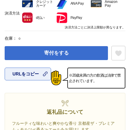
クレジット
Amazon
ANA Pay
カード
Pay
決済方法
d払い
PayPay
決済方法ごとに決済上限額が異なります。
在庫：
○
寄付をする
URLをコピー
※20歳未満の方の飲酒は法律で禁
お気に入
止されています。
返礼品について
フルーティな味わいと爽やかな香り 京都産ザ・プレミア
ム・モルツ≪香る≫エールをお届けします。