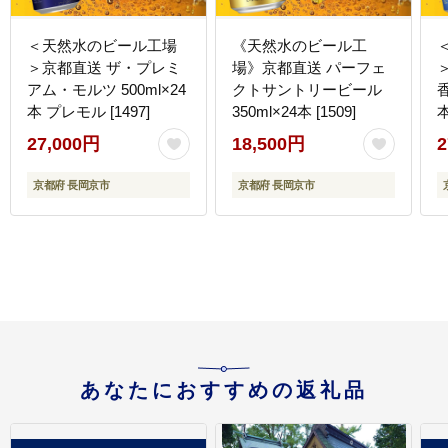
＜天然水のビール工場
《天然水のビール工
＞京都直送 ザ・プレミ
場》京都直送 パーフェ
アム・モルツ 500ml×24
クトサントリービール
香
本 プレモル [1497]
350ml×24本 [1509]
本
27,000円
18,500円
2
京都府 長岡京市
京都府 長岡京市
あなたにおすすめの返礼品