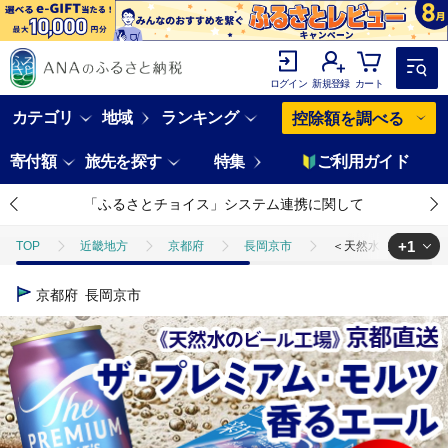
ログイン
新規登録
カート
カテゴリ
地域
ランキング
控除額を調べる
寄付額
旅先を探す
特集
ご利用ガイド
「ふるさとチョイス」システム連携に関して
+1
TOP
近畿地方
京都府
長岡京市
＜天然水のビール工場＞京
TOP
酒
ビール
＜天然水のビール工場＞京都直送 プレモル≪香る≫エ
京都府
長岡京市