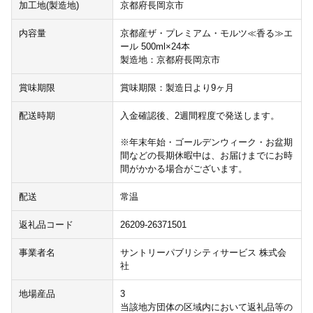
加工地(製造地)
京都府長岡京市
内容量
京都産ザ・プレミアム・モルツ≪香る≫エ
ール 500ml×24本
製造地：京都府長岡京市
賞味期限
賞味期限：製造日より9ヶ月
配送時期
入金確認後、2週間程度で発送します。
※年末年始・ゴールデンウィーク・お盆期
間などの長期休暇中は、お届けまでにお時
間がかかる場合がございます。
配送
常温
返礼品コード
26209-26371501
事業者名
サントリーパブリシティサービス 株式会
社
地場産品
3
当該地方団体の区域内において返礼品等の