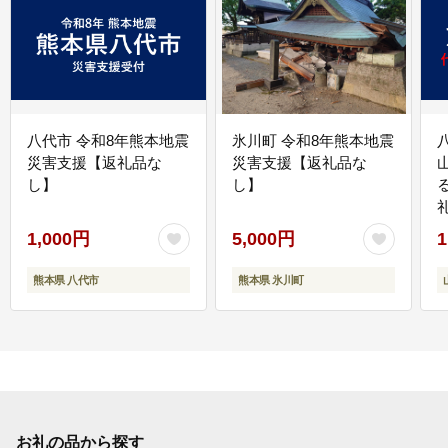
八代市 令和8年熊本地震
氷川町 令和8年熊本地震
災害支援【返礼品な
災害支援【返礼品な
し】
し】
1,000円
5,000円
1
熊本県 八代市
熊本県 氷川町
お礼の品から探す