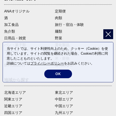
ANAオリジナル
定期便
酒
肉類
加工食品
旅行・宿泊・体験
魚介類
麺類
日用品・雑貨
野菜
パン・菓子類
電化製品
当サイトでは、サイト利便性向上のため、クッキー（Cookie）を使
フルーツ
卵・乳製品
用しています。サイトの閲覧を継続された場合、Cookieの利用に同
ファッション
米・穀物
意したことものといたします。
詳細については
プライバシーポリシー
をお読みください。
飲料(酒以外)
返礼品なし
OK
地域から探す
北海道エリア
東北エリア
関東エリア
中部エリア
近畿エリア
中国エリア
四国エリア
九州エリア