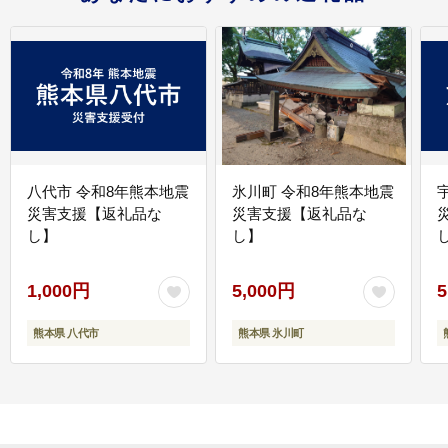
八代市 令和8年熊本地震
氷川町 令和8年熊本地震
災害支援【返礼品な
災害支援【返礼品な
し】
し】
し
1,000円
5,000円
5
熊本県 八代市
熊本県 氷川町