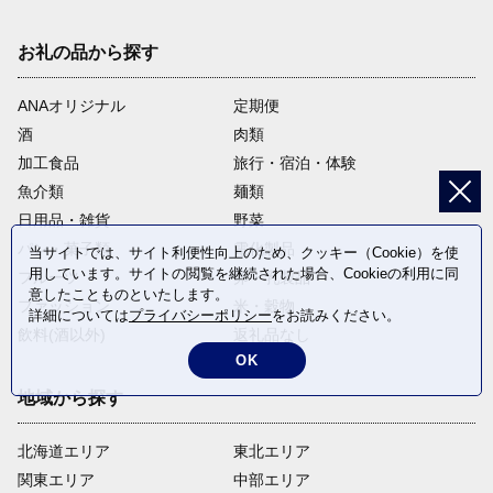
お礼の品から探す
ANAオリジナル
定期便
酒
肉類
加工食品
旅行・宿泊・体験
魚介類
麺類
日用品・雑貨
野菜
パン・菓子類
電化製品
当サイトでは、サイト利便性向上のため、クッキー（Cookie）を使
用しています。サイトの閲覧を継続された場合、Cookieの利用に同
フルーツ
卵・乳製品
意したことものといたします。
ファッション
米・穀物
詳細については
プライバシーポリシー
をお読みください。
飲料(酒以外)
返礼品なし
OK
地域から探す
北海道エリア
東北エリア
関東エリア
中部エリア