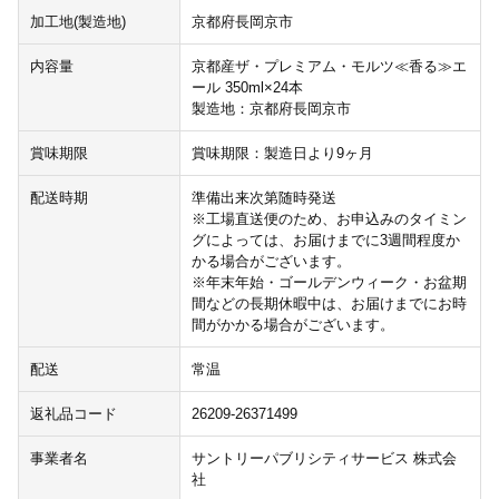
加工地(製造地)
京都府長岡京市
内容量
京都産ザ・プレミアム・モルツ≪香る≫エ
ール 350ml×24本
製造地：京都府長岡京市
賞味期限
賞味期限：製造日より9ヶ月
配送時期
準備出来次第随時発送
※工場直送便のため、お申込みのタイミン
グによっては、お届けまでに3週間程度か
かる場合がございます。
※年末年始・ゴールデンウィーク・お盆期
間などの長期休暇中は、お届けまでにお時
間がかかる場合がございます。
配送
常温
返礼品コード
26209-26371499
事業者名
サントリーパブリシティサービス 株式会
社