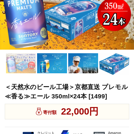
＜天然水のビール工場＞京都直送 プレモル
≪香る≫エール 350ml×24本 [1499]
22,000円
寄付額
クレジット
Amazon