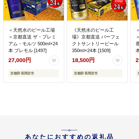
＜天然水のビール工場
《天然水のビール工
＞京都直送 ザ・プレミ
場》京都直送 パーフェ
アム・モルツ 500ml×24
クトサントリービール
香
本 プレモル [1497]
350ml×24本 [1509]
本
27,000円
18,500円
2
京都府 長岡京市
京都府 長岡京市
あなたにおすすめの返礼品