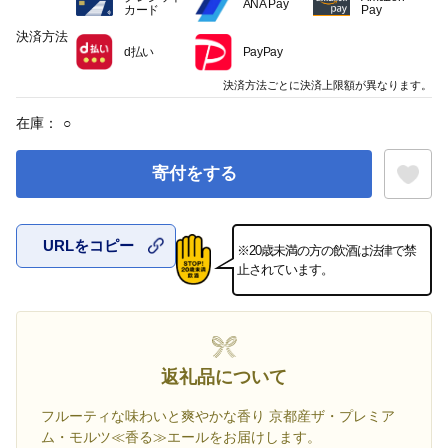
ANA Pay
カード
Pay
決済方法
d払い
PayPay
決済方法ごとに決済上限額が異なります。
在庫：
○
寄付をする
URLをコピー
※20歳未満の方の飲酒は法律で禁
お気に入
止されています。
返礼品について
フルーティな味わいと爽やかな香り 京都産ザ・プレミア
ム・モルツ≪香る≫エールをお届けします。