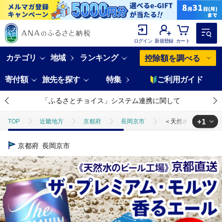
ログイン
新規登録
カート
カテゴリ
地域
ランキング
控除額を調べる
寄付額
旅先を探す
特集
ご利用ガイド
「ふるさとチョイス」システム連携に関して
+1
TOP
近畿地方
京都府
長岡京市
＜天然水のビール工場＞京
TOP
酒
ビール
＜天然水のビール工場＞京都直送 プレモル≪香る≫エ
京都府
長岡京市