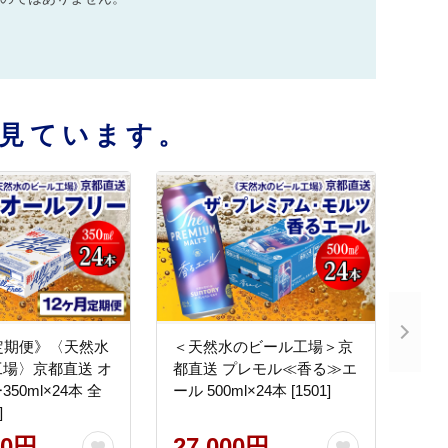
見ています。
定期便》〈天然水
＜天然水のビール工場＞京
場〉京都直送 オ
都直送 プレモル≪香る≫エ
50ml×24本 全
ール 500ml×24本 [1501]
]
00円
27,000円