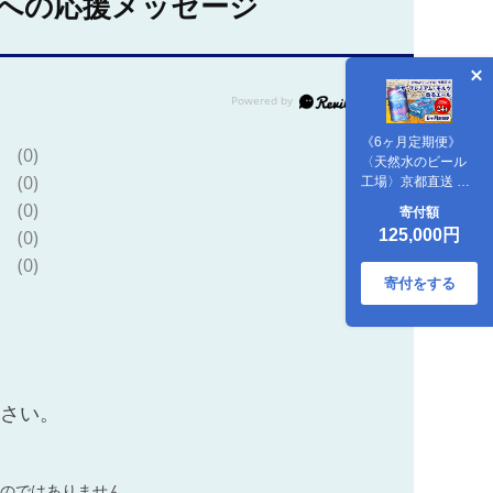
への応援メッセージ
《6ヶ月定期便》
(0)
〈天然水のビール
(0)
工場〉京都直送 プ
レモル《香る》エ
(0)
寄付額
ール350ml×24本 全
(0)
125,000円
6回 [1527]
(0)
寄付をする
ださい。
のではありません。