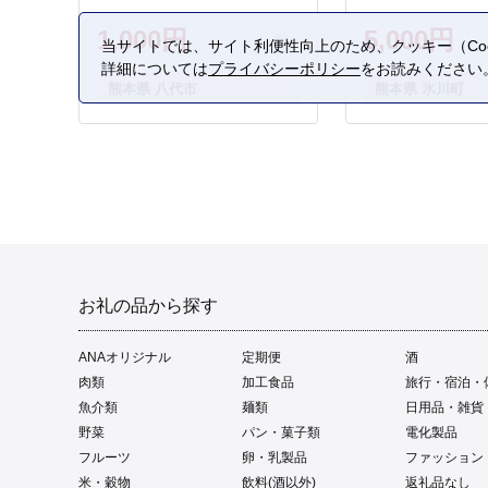
1,000円
5,000円
当サイトでは、サイト利便性向上のため、クッキー（Coo
詳細については
プライバシーポリシー
をお読みください
熊本県 八代市
熊本県 氷川町
お礼の品から探す
ANAオリジナル
定期便
酒
肉類
加工食品
旅行・宿泊・
魚介類
麺類
日用品・雑貨
野菜
パン・菓子類
電化製品
フルーツ
卵・乳製品
ファッション
米・穀物
飲料(酒以外)
返礼品なし