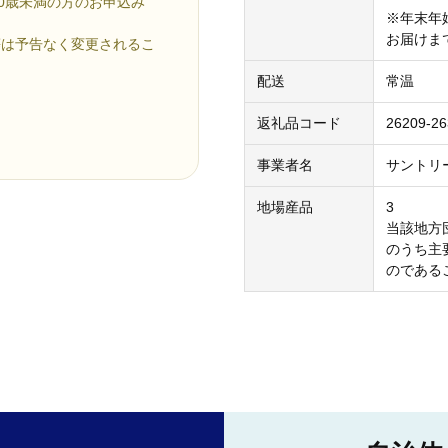
0歳未満の方のお申込み
※年末年
お届けま
等は予告なく変更されるこ
配送
常温
返礼品コード
26209-2
】
事業者名
サントリ
地場産品
3
当該地方
のうち主
のである