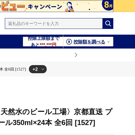
控除上限額まで
控除額を調べる
あと
***,***円
+2
6回 [1527]
7]
〈天然水のビール工場〉京都直送 プ
50ml×24本 全6回 [1527]