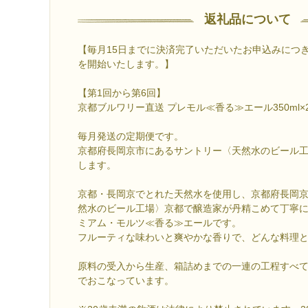
返礼品について
【毎月15日までに決済完了いただいたお申込みにつ
を開始いたします。】
【第1回から第6回】
京都ブルワリー直送 プレモル≪香る≫エール350ml×
毎月発送の定期便です。
京都府長岡京市にあるサントリー〈天然水のビール
します。
京都・長岡京でとれた天然水を使用し、京都府長岡
然水のビール工場〉京都で醸造家が丹精こめて丁寧
ミアム・モルツ≪香る≫エールです。
フルーティな味わいと爽やかな香りで、どんな料理
原料の受入から生産、箱詰めまでの一連の工程すべ
でおこなっています。