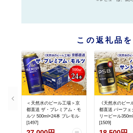
この返礼品
＜天然水のビール工場＞京
《天然水のビー
都直送 ザ・プレミアム・モ
都直送 パーフェ
ルツ 500ml×24本 プレモル
リービール350ml
[1497]
[1509]
27,000円
18,500円