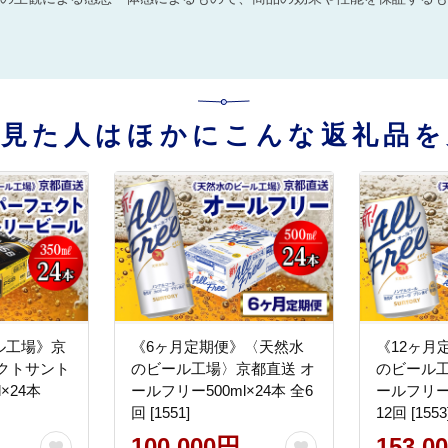
を見た人はほかにこんな返礼品を
ル工場》京
《6ヶ月定期便》〈天然水
《12ヶ月
クトサント
のビール工場〉京都直送 オ
のビール工
×24本
ールフリー500ml×24本 全6
ールフリー3
回 [1551]
12回 [1553
100,000円
153,0