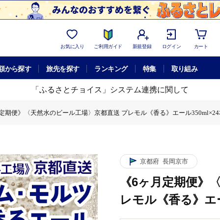
お気に入り
ご利用ガイド
新規登録
ログイン
カート
額から探す
旅先を探す
ランキング
特集
取り組み
「ふるさとチョイス」システム連携に関して
定期便》〈天然水のビール工場〉京都直送 プレモル《香る》エール350ml×24本 全
水のビール工場〉京都直送 プレモル《香る》エール350ml×24本 全6回 [152
工場〉京都直送 プレモル《香る》エール350ml×24本 全6回 [1527]
京都府
長岡京市
《6ヶ月定期便》
レモル《香る》エール3