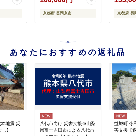
京都府 長岡京市
京都府 長
あなたにおすすめの返礼品
熊本地震 災
八代市向け 災害支援※山梨
益城町 令
なし】
県富士吉田市による八代市
害支援【