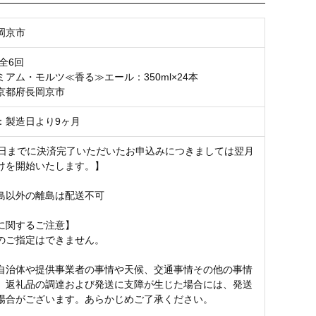
岡京市
全6回
アム・モルツ≪香る≫エール：350ml×24本
京都府長岡京市
：製造日より9ヶ月
5日までに決済完了いただいたお申込みにつきましては翌月
けを開始いたします。】
島以外の離島は配送不可
に関するご注意】
のご指定はできません。
自治体や提供事業者の事情や天候、交通事情その他の事情
、返礼品の調達および発送に支障が生じた場合には、発送
場合がございます。あらかじめご了承ください。