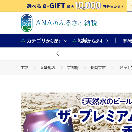
カテゴリ
地域
から探す
から探す
寄付
TOP
近畿地方
京都府
長岡京市
《6ヶ月
TOP
定期便
飲料(定期便)
《6ヶ月定期便》〈天然
TOP
酒
ビール
《6ヶ月定期便》〈天然水のビール