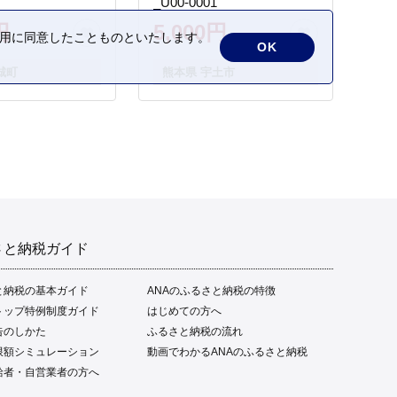
_U00-0001
円
5,000円
の利用に同意したことものといたします。
OK
城町
熊本県 宇土市
さと納税ガイド
と納税の基本ガイド
ANAのふるさと納税の特徴
トップ特例制度ガイド
はじめての方へ
告のしかた
ふるさと納税の流れ
限額シミュレーション
動画でわかるANAのふるさと納税
給者・自営業者の方へ