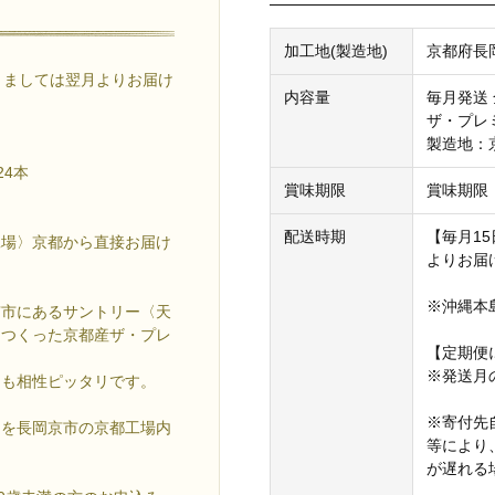
加工地(製造地)
京都府長
きましては翌月よりお届け
内容量
毎月発送 
ザ・プレミ
製造地：
24本
賞味期限
賞味期限
配送時期
【毎月1
工場〉京都から直接お届け
よりお届
※沖縄本
京市にあるサントリー〈天
につくった京都産ザ・プレ
【定期便
※発送月
とも相性ピッタリです。
※寄付先
てを長岡京市の京都工場内
等により
が遅れる