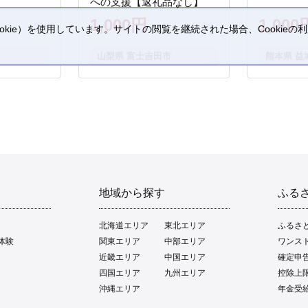
への支援【返礼品なし】
1,000円
1,000
kie）を使用しています。サイトの閲覧を継続された場合、Cookie
。
山梨県 富士吉田市
熊本県 益
地域から探す
ふる
北海道エリア
東北エリア
ふるさ
体験
関東エリア
中部エリア
ワンス
近畿エリア
中国エリア
確定申
四国エリア
九州エリア
控除上
沖縄エリア
年金受