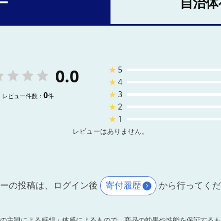
ー
自治体
★
5
0.0
★
4
★
3
0
レビュー件数：
件
★
2
★
1
レビューはありません。
ーの投稿は、ログイン後
寄付履歴
から行ってく
の主観による感想・体感によるもので、商品の効果や性能を保証するも