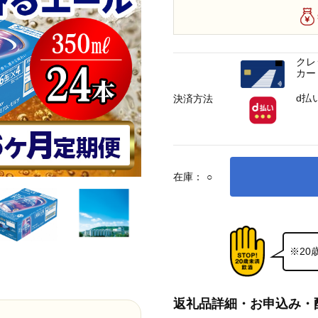
クレ
カー
d払
決済方法
在庫：
○
※2
返礼品詳細・お申込み・