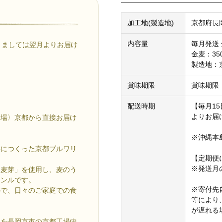
加工地(製造地)
京都府長
内容量
毎月発送 
きましては翌月よりお届け
金麦：350
製造地：
賞味期限
賞味期限
配送時期
【毎月1
よりお届
工場〉京都から直接お届け
※沖縄本
寧につくった京都ブルワリ
【定期便
※発送月
沢麦芽」を使用し、麦のう
ャンルです。
※寄付先
ので、日々のご家庭での食
等により
が遅れる
てを長岡京市の京都工場内