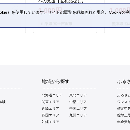
への支援【返礼品なし】
1,000円
1,000
kie）を使用しています。サイトの閲覧を継続された場合、Cookie
。
山梨県 富士吉田市
熊本県 益
地域から探す
ふる
北海道エリア
東北エリア
ふるさ
体験
関東エリア
中部エリア
ワンス
近畿エリア
中国エリア
確定申
四国エリア
九州エリア
控除上
沖縄エリア
年金受