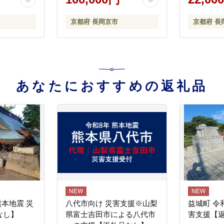
京都府 長岡京市
京都府 長
あなたにおすすめの返礼品
熊本地震 災
八代市向け 災害支援※山梨
益城町 令
なし】
県富士吉田市による八代市
害支援【