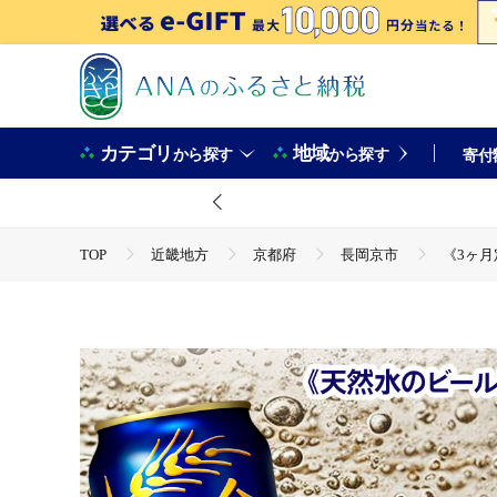
カテゴリ
地域
から探す
から探す
寄付
TOP
近畿地方
京都府
長岡京市
《3ヶ月
TOP
定期便
飲料(定期便)
《3ヶ月定期便》〈天然
TOP
酒
ビール
《3ヶ月定期便》〈天然水のビール工