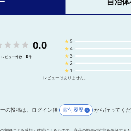
ー
自治体
★
5
0.0
★
4
★
3
0
レビュー件数：
件
★
2
★
1
レビューはありません。
ーの投稿は、ログイン後
寄付履歴
から行ってく
の主観による感想・体感によるもので、商品の効果や性能を保証するも