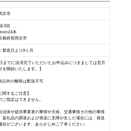
岡京市
全3回
ml×24本
京都府長岡京市
：製造日より9ヶ月
5日までに決済完了いただいたお申込みにつきましては翌月
けを開始いたします。】
島以外の離島は配送不可
に関するご注意】
のご指定はできません。
自治体や提供事業者の事情や天候、交通事情その他の事情
、返礼品の調達および発送に支障が生じた場合には、発送
場合がございます。あらかじめご了承ください。