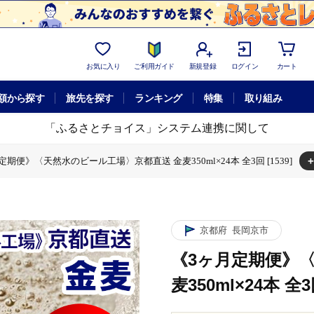
お気に入り
ご利用ガイド
新規登録
ログイン
カート
額から探す
旅先を探す
ランキング
特集
取り組み
「ふるさとチョイス」システム連携に関して
+
定期便》〈天然水のビール工場〉京都直送 金麦350ml×24本 全3回 [1539]
水のビール工場〉京都直送 金麦350ml×24本 全3回 [1539]
場〉京都直送 金麦350ml×24本 全3回 [1539]
京都府
長岡京市
《3ヶ月定期便》
麦350ml×24本 全3回