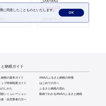
_U00-0001
円
5,000円
の利用に同意したことものといたします。
OK
城町
熊本県 宇土市
さと納税ガイド
と納税の基本ガイド
ANAのふるさと納税の特徴
トップ特例制度ガイド
はじめての方へ
告のしかた
ふるさと納税の流れ
限額シミュレーション
動画でわかるANAのふるさと納税
給者・自営業者の方へ