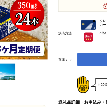
クレ
カー
d払
決済方法
在庫：
○
※2
返礼品詳細・お申込み・