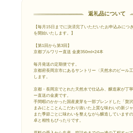
返礼品について
【毎月15日までに決済完了いただいたお申込みにつ
を開始いたします。】
【第1回から第3回】
京都ブルワリー直送 金麦350ml×24本
毎月発送の定期便です。
京都府長岡京市にあるサントリー〈天然水のビール
します。
京都・長岡京でとれた天然水で仕込み、醸造家が丁
ー直送の金麦です。
手間暇のかかった国産麦芽を一部ブレンドした「贅
まみにとことんこだわり抜いた上質な味わいの新ジ
また季節ごとに味わいを整えながら醸造しています
卓と相性もぴったりです。
原料の受入から生産、箱詰めまでの一連の工程すべ