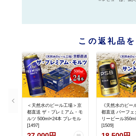
この返礼品
＜天然水のビール工場＞京
《天然水のビー
都直送 ザ・プレミアム・モ
都直送 パーフェ
ルツ 500ml×24本 プレモル
リービール350ml
[1497]
[1509]
27,000円
18,500円