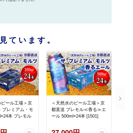
見ています。
のビール工場＞京
＜天然水のビール工場＞京
・プレミアム・モ
都直送 プレモル≪香る≫エ
ml×24本 プレモル
ール 500ml×24本 [1501]
0円
27,000円