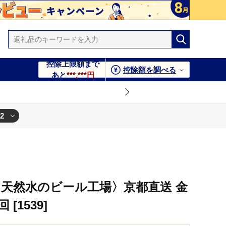
控除上限額まで
控除額を調べる
あと
***,***円
2
〈天然水のビール工場〉京都直送 金
 [1539]