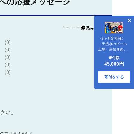
への応援メッセージ
《3ヶ月定期便》
(0)
〈天然水のビール
(0)
工場〉京都直送 金
麦350ml×24本 全3
(0)
寄付額
回 [1539]
(0)
45,000円
(0)
寄付をする
ださい。
のではありません。