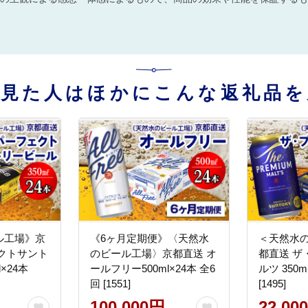
を見た人はほかにこんな返礼品を
ル工場》京
《6ヶ月定期便》〈天然水
＜天然水
クトサント
のビール工場〉京都直送 オ
都直送 ザ
×24本
ールフリー500ml×24本 全6
ルツ 350
回 [1551]
[1495]
100,000円
22,00