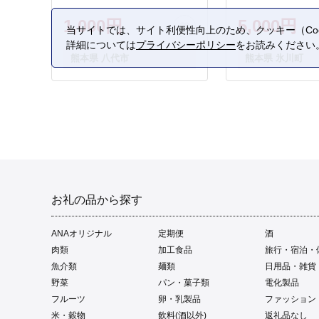
1,000円
5,000円
当サイトでは、サイト利便性向上のため、クッキー（Coo
詳細については
プライバシーポリシー
をお読みください
熊本県 八代市
熊本県 氷川町
お礼の品から探す
ANAオリジナル
定期便
酒
肉類
加工食品
旅行・宿泊・
魚介類
麺類
日用品・雑貨
野菜
パン・菓子類
電化製品
フルーツ
卵・乳製品
ファッション
米・穀物
飲料(酒以外)
返礼品なし