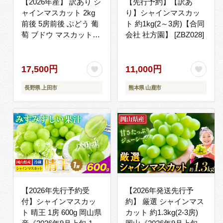
【2026年産】 訳あり シ
【先行予約】【訳あ
ャインマスカット 2kg
り】シャインマスカッ
前後 5房前後 ぶどう 葡
ト 約1kg(2～3房)【合同
萄 ブドウ マスカット
会社 社方園】 [ZBZ028]
2kg 果物 くだもの フル
ーツ デザート 旬の果物
旬のフルーツ 訳アリ 長
17,500円
11,000円
野県 長野
長野県 上田市
熊本県 山鹿市
【2026年先行予約受
【2026年発送先行予
付】シャインマスカッ
約】 厳選 シャインマス
ト 晴王 1房 600g 岡山県
カット 約1.3kg(2-3房)