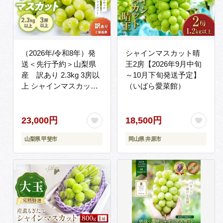
（2026年/令和8年）発
シャインマスカット晴
送＜先行予約＞山梨県
王2房【2026年9月中旬
産 訳あり 2.3kg 3房以
～10月下旬発送予定】
上 シャインマスカット
（いばら愛菜館）
先行予約 国産 産地直送
人気 おすすめ 贈答 ギフ
ト お取り寄せ フルーツ
23,000円
18,500円
果物 くだもの ぶどう ブ
山梨県 甲斐市
岡山県 井原市
ドウ 葡萄 わけあり ワケ
アリ 新鮮 甘い 皮ごと
甲斐市