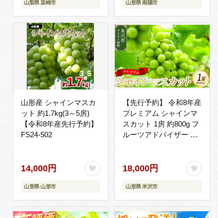
山梨県 韮崎市
山形県 南陽市
量限定 期間限定発送
[OUTTA REACH
JAPAN 山梨県 韮崎市
20742861]
山形産 シャインマスカ
【先行予約】 令和8年産
ット 約1.7kg(3～5房)
プレミアム シャインマ
【令和8年産先行予約】
スカット 1房 約800g フ
FS24-502
ルーツアドバイザー 厳
選 2026年10月頃～ お届
け予定 山形県 米沢市
14,000円
18,000円
山形県 山形市
山形県 米沢市