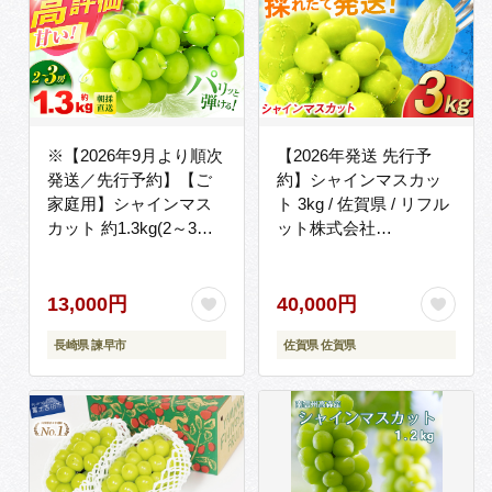
※【2026年9月より順次
【2026年発送 先行予
発送／先行予約】【ご
約】シャインマスカッ
家庭用】シャインマス
ト 3kg / 佐賀県 / リフル
カット 約1.3kg(2～3房)
ット株式会社
/ フルーツ 果物 ぶどう
[41ABAA015]
マスカット シャインマ
スカット しゃいんます
13,000円
40,000円
かっと / 諫早市 / 肥前グ
長崎県 諫早市
佐賀県 佐賀県
ローカル株式会社
[AHDI007]