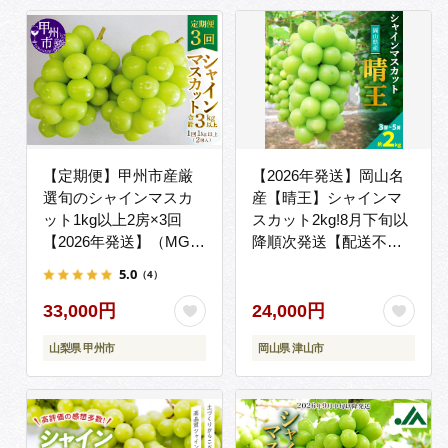
ランキング フルーツ お
すすめ B-658
【定期便】甲州市産厳
【2026年発送】岡山名
選旬のシャインマスカ
産【晴王】シャインマ
ット1kg以上2房×3回
スカット2kg!8月下旬以
【2026年発送】（MG）
降順次発送【配送不可
D33-101
地域：離島】
5.0
（4）
33,000円
24,000円
山梨県 甲州市
岡山県 津山市