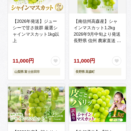
【2026年発送】ジュー
【南信州高森産】シャ
シーで甘さ抜群 厳選シ
インマスカット1.2kg
ャインマスカット1kg以
2026年9月中旬より発送
上
長野県 信州 農家直送 果
物 くだもの ぶどう 旬の
ぶどう シャイン 山吹ぶ
どう狩り組合
11,000円
11,000円
山梨県 富士吉田市
長野県 高森町