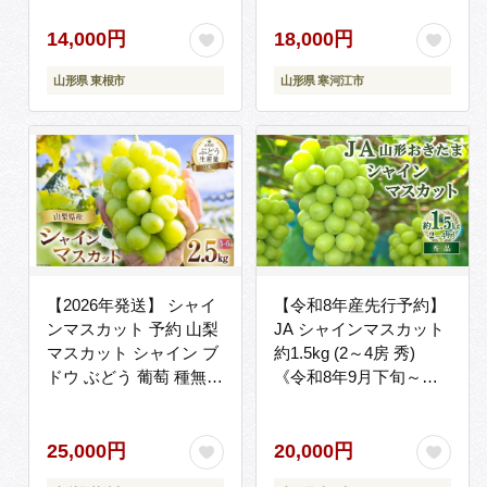
送予定】※配送不可 沖
縄・離島 018-B-
14,000円
18,000円
MM022
山形県 東根市
山形県 寒河江市
【2026年発送】 シャイ
【令和8年産先行予約】
ンマスカット 予約 山梨
JA シャインマスカット
マスカット シャイン ブ
約1.5kg (2～4房 秀)
ドウ ぶどう 葡萄 種無し
《令和8年9月下旬～発
2.5kg 3～ 6房 朝採れ 朝
送》 『JA山形おきた
どれ 山梨県産 フルーツ
ま』 マスカット ぶどう
果物 2.5キロ 高品質 厳
果物 フルーツ 山形県 南
25,000円
20,000円
選 産地直送 季節限定 数
陽市 [715]