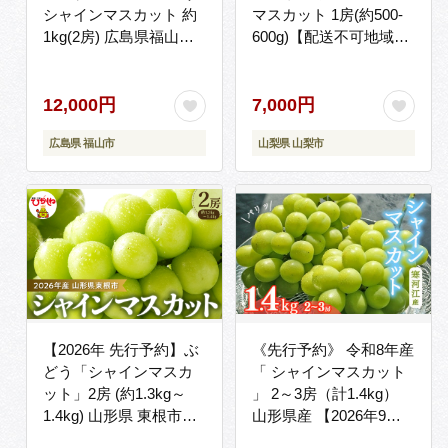
シャインマスカット 約
マスカット 1房(約500-
1kg(2房) 広島県福山市/
600g)【配送不可地域：
福山市農業協同組合
離島】
沼隈グリーンセンター
ぶどう ブドウ 葡萄 種な
12,000円
7,000円
し 大粒 マスカット
広島県 福山市
山梨県 山梨市
[BAEV005]
【2026年 先行予約】ぶ
《先行予約》 令和8年産
どう「シャインマスカ
「 シャインマスカット
ット」2房 (約1.3kg～
」 2～3房（計1.4kg）
1.4kg) 山形県 東根市
山形県産 【2026年9月
hi003-153
中旬頃～10月下旬頃発