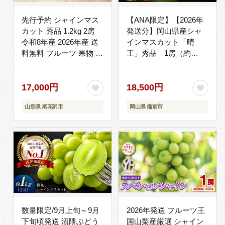
先行予約 シャインマス
【ANA限定】【2026年
カット 秀品 1.2kg 2房
発送分】岡山県産シャ
令和8年産 2026年産 送
インマスカット「晴
料無料 フルーツ 果物 ぶ
王」秀品 1房（約
どう 山形県 旬 デザート
800g）（令和8年8月中
皮ごと食べられる ※沖
旬以降発送）【シャイ
縄・離島への配送不可
ンマスカット 大房 大粒
17,000円
18,500円
ns-busmx1200-b
岡山県産 秀品 種無し 高
山形県 尾花沢市
岡山県 備前市
糖度 葡萄 ぶどう 御中元
ギフト 御礼 化粧箱入 プ
レゼント 御祝 御供 果物
くだもの フルーツ 】
数量限定/9月上旬～9月
2026年発送 フルーツ王
下旬頃発送 沼隈ぶどう
国山梨産厳選 シャイン