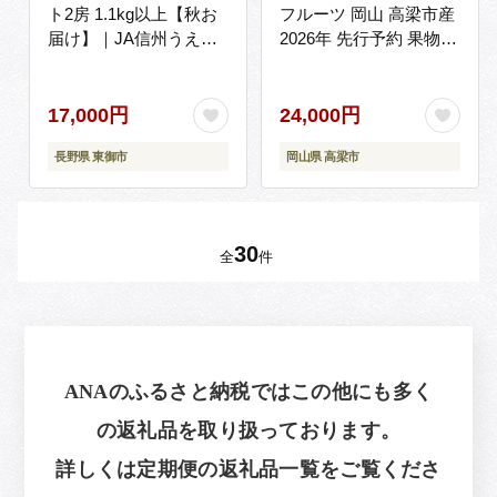
ト2房 1.1kg以上【秋お
フルーツ 岡山 高梁市産
届け】｜JA信州うえだ
2026年 先行予約 果物類
農業協同組合 長野 先行
果物
予約 産地直送 ぶどう 贈
答用 ギフト 2房 フルー
17,000円
24,000円
ツ 果物 おすすめ 厳選
長野県 東御市
岡山県 高梁市
種無し 皮ごと 大粒
30
全
件
ANAのふるさと納税ではこの他にも多く
の返礼品を取り扱っております。
詳しくは定期便の返礼品一覧をご覧くださ