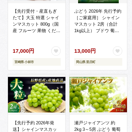
【先行受付・産直もぎ
ぶどう 2026年 先行予約
たて】大玉 特選 シャイ
［ご家庭用］ シャイン
ンマスカット 800g（国
マスカット 2房（合計
産 フルーツ 果物 くだも
1kg以上） ブドウ 葡萄
の ブドウ ぶどう 旬 先
岡山県産 国産 フルーツ
行受付 2026 大玉 厳選
果物 OEC KINGDOM
限定）
ぶどう家 果物類
17,000円
13,000円
宮崎県 小林市
岡山県 里庄町
【先行予約 2026年発
瀬戸ジャイアンツ 約
送】シャインマスカッ
2kg 3～5房 ぶどう 葡萄