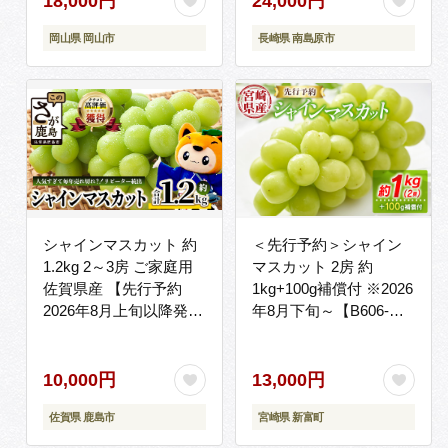
18,000円
24,000円
会社 [SCB076]
岡山県 岡山市
長崎県 南島原市
シャインマスカット 約
＜先行予約＞シャイン
1.2kg 2～3房 ご家庭用
マスカット 2房 約
佐賀県産 【先行予約
1kg+100g補償付 ※2026
2026年8月上旬以降発
年8月下旬～【B606-
送】| シャインマスカッ
26】
ト 2026 シャイン マス
カット ぶどう 葡萄 ブド
10,000円
13,000円
ウ 果物 フルーツ 果実
佐賀県 鹿島市
宮崎県 新富町
季節 旬 冷蔵 期間限定
国産 佐賀県 鹿島市 人気