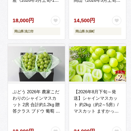
産《2026年9月上旬-10
岡山《2026年9月上旬～
月末頃出荷(土日祝除
11月中旬頃出荷(土日祝
く)》【配送不可地域あ
除く)》 ---
り】（北海道・沖縄・
ofn_cwsmx_ae911_26_13500
18,000円
14,500円
離島）--
--
岡山県 浅口市
岡山県 矢掛町
-124_c1941_9a10m_25_18000_600g-
--|シャインマスカット
シャインマスカットシ
ャインマスカット
ぶどう 2026年 農家こだ
【2026年8月下旬～発
わりのシャインマスカ
送】シャインマスカッ
ット 2房 合計約1.2kg 贈
ト 約2kg（約2～5房）/
答クラス ブドウ 葡萄 岡
マスカット ますかっと
山市産 国産 フルーツ 果
ぶどう 葡萄 ブドウ フル
物 ギフト 【 Nini farm
ーツ 果物 / 南島原市 /
農家 直送 】
長崎県農産品流通合同