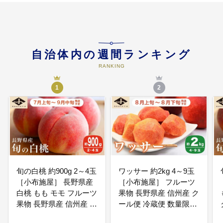
07
6. 安心・安全なまちづくり事業
ひと中心の町、安心して歩ける道
整備や、潤いのある美しい町並
自治体内の週間ランキング
み、景観の維持、持続可能なエネ
RANKING
ルギーの研究、防災対策などを推
進し、安心、安全なまちづくりを
1
進めます。
2
08
7. 脱炭素社会の実現に向けた事業
地域と共生した再生可能エネルギ
ーの普及、省エネルギーな住まい
づくりの推進、自家用車などの移
動手段の脱炭素化、町内外の町の
生ごみや剪定枝等の資源活用の促
旬の白桃 約900g 2～4玉
ワッサー 約2kg 4～9玉
進などに取り組み、「環境先進都
［小布施屋］ 長野県産
［小布施屋］ フルーツ
市」の実現を目指しま
白桃 もも モモ フルーツ
果物 長野県産 信州産 ク
果物 長野県産 信州産 ク
ール便 冷蔵便 数量限定
ール便 冷蔵便 たまき な
産地直送 令和8年産