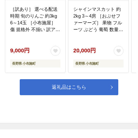
［訳あり］ 選べる配送
シャインマスカット 約
時期 旬のりんご 約3kg
2kg 3～4房 ［おぶせフ
6～14玉 ［小布施屋］
ァーマーズ］ 果物 フル
傷 規格外 不揃い 訳アリ
ーツ ぶどう 葡萄 数量限
家庭用 りんご 林檎 リン
定 先行予約 長野 信州
ゴ 果物 フルーツ 長野県
令和8年産 【2026年9月
産 信州産 特産 産地直送
上旬～11月上旬発送】
9,000円
20,000円
産直 数量限定 先行予約
[FB-21]
3月発送 4月発送 令和7
長野県 小布施町
長野県 小布施町
年産 【2026年3月～
2026年4月配送】［A-
304e］
返礼品はこちら