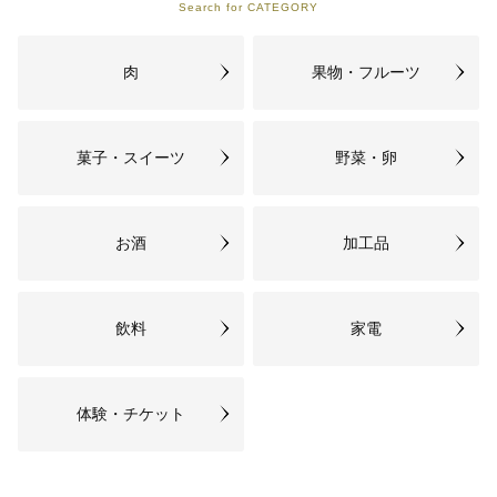
Search for CATEGORY
づくりを進め、生涯学習、文化活
動を一層充実します。大学・教育
機関とも連携し、多様な学びの場
肉
果物・フルーツ
を創出します。
05
4. 果物のブランド化と産業を充実
菓子・スイーツ
野菜・卵
させる事業
多彩な資源を生かし新たな産業
（交流産業）を創出し、農業・商
業・工業・サービス業の連携、充
お酒
加工品
実を図ります。
06
5. Iターン・Uターンによる定住促
飲料
家電
進事業
楽しいから住んでいる、住みたく
なる街を目指して、移住・定住を
推進します。 地方から新しい価値
体験・チケット
や具体的な行動を生み出し、若い
人が活躍できる街、地域の皆さま
と一緒になって地方創生を進めま
す。