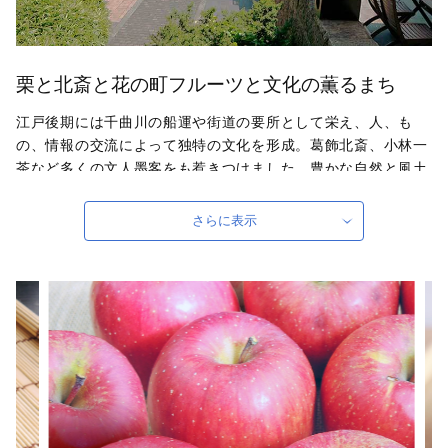
栗と北斎と花の町フルーツと文化の薫るまち
江戸後期には千曲川の船運や街道の要所として栄え、人、も
の、情報の交流によって独特の文化を形成。葛飾北斎、小林一
茶など多くの文人墨客をも惹きつけました。豊かな自然と風土
が特産の栗菓子と宝石のような果物を生み出します。
さらに表示
自治体ホームページは
こちら
（外部サイト）
外部サイトへ遷移します。
個人情報の保護は遷移先サイトの方針に従います。