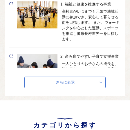
02
1. 福祉と健康を推進する事業
高齢者がいつまでも元気で地域活
動に参加でき、安心して暮らせる
街を目指します。 また、ウォーキ
ングを中心とした運動、スポーツ
を推進し健康長寿世界一を目指し
ます。
03
2. 産み育てやすい子育て支援事業
一人ひとりのお子さんの成長を、
切れ目なく、きめ細やかに見守り
ます。 多様な保育サービスの充
実、待機児童ゼロを推進します。
さらに表示
コミュニティスクールを導入し、
地域が連携して子育てを行いま
す。
04
3. 多様な学びの場の創出事業
まちとしょテラソ（町立図書館）
カテゴリから探す
のさらなる利活用、美術館の魅力