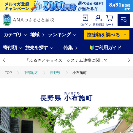
ログイン
新規登録
カート
カテゴリ
地域
ランキング
控除額を調べる
寄付額
旅先を探す
特集
ご利用ガイド
「ふるさとチョイス」システム連携に関して
TOP
中部地方
長野県
小布施町
おぶせまち
長野県
小布施町