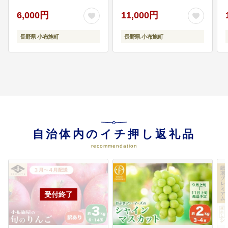
つき あかつき 川中島白
【2026年8月上旬～8月
限
鳳 川中島白桃など 令和
下旬発送】［H-101］
6,000円
11,000円
8年産 【2026年7月上旬
～9月中旬発送】［A-
長野県 小布施町
長野県 小布施町
308］
自治体内のイチ押し返礼品
recommendation