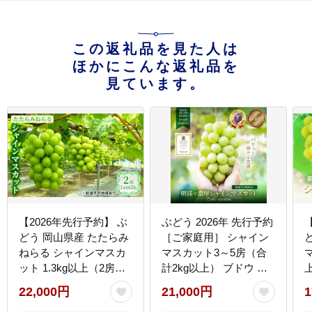
この返礼品を見た人は
ほかにこんな返礼品を
見ています。
【2026年先行予約】 ぶ
ぶどう 2026年 先行予約
どう 岡山県産 たたらみ
［ご家庭用］ シャイン
ねらる シャインマスカ
マスカット3～5房（合
ット 1.3kg以上（2房～3
計2kg以上） ブドウ 葡
房） 《2026年8月下
萄 岡山県産 国産 フルー
22,000円
21,000円
1
旬-10月下旬頃出荷》 葡
ツ 果物 OEC KINGDOM