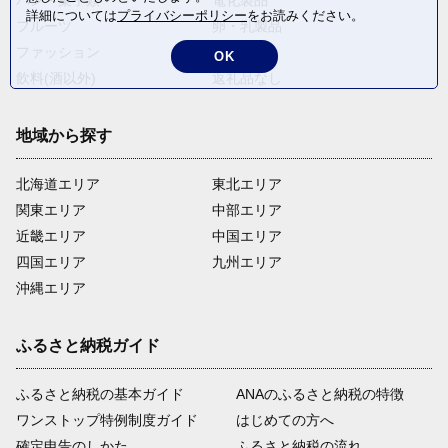
パン・菓子類
電化製品
詳細については
プライバシーポリシー
をお読みください。
フルーツ
卵・乳製品
ファッション
米・穀物
OK
飲料(酒以外)
返礼品なし
地域から探す
北海道エリア
東北エリア
関東エリア
中部エリア
近畿エリア
中国エリア
四国エリア
九州エリア
沖縄エリア
ふるさと納税ガイド
ふるさと納税の基本ガイド
ANAのふるさと納税の特徴
ワンストップ特例制度ガイド
はじめての方へ
確定申告のしかた
ふるさと納税の流れ