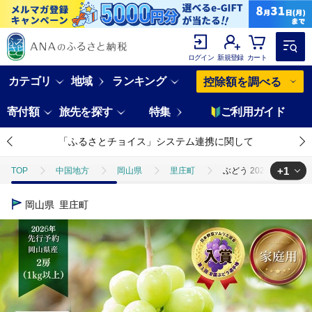
ログイン
新規登録
カート
カテゴリ
地域
ランキング
控除額を調べる
寄付額
旅先を探す
特集
ご利用ガイド
「ふるさとチョイス」システム連携に関して
+1
TOP
中国地方
岡山県
里庄町
ぶどう 2026年 先行予
TOP
フルーツ
ぶどう・マスカット
ぶどう 2026年 先行予
岡山県
里庄町