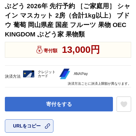
ぶどう 2026年 先行予約 ［ご家庭用］ シャ
イン マスカット 2房（合計1kg以上） ブド
ウ 葡萄 岡山県産 国産 フルーツ 果物 OEC
KINGDOM ぶどう家 果物類
13,000円
寄付額
クレジット
ANA Pay
カード
決済方法
決済方法ごとに決済上限額が異なります。
寄付をする
URLをコピー
お気に入