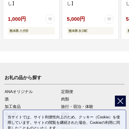
し】
し】
し
1,000円
5,000円
5
熊本県 八代市
熊本県 氷川町
お礼の品から探す
ANAオリジナル
定期便
酒
肉類
加工食品
旅行・宿泊・体験
魚介類
麺類
当サイトでは、サイト利便性向上のため、クッキー（Cookie）を使
日用品・雑貨
野菜
用しています。サイトの閲覧を継続された場合、Cookieの利用に同
意したことものといたします。