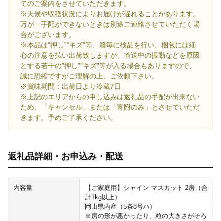
てのご案内をさせていただきます。
※天候や収穫状況によりお届けが遅れることがあります。
万が一手配ができないときは別途ご連絡させていただく場
合がございます。
※本品は”押し””キズ”等、箱毎に検品を行い、梱包には細
心の注意を払い出荷致しますが、輸送中の振動などを原因
とする若干の”押し””キズ”等が入る場合もありますので、
誠に恐縮ですがご理解の上、ご依頼下さい。
※賞味期間：出荷日より冷蔵7日
※上記のエリアからの申し込みは返礼品の手配が出来ない
ため、「キャンセル」または「寄附のみ」とさせていただ
きます。予めご了承ください。
返礼品詳細・お申込み・配送
内容量
【ご家庭用】シャイン マスカット 2房（合
計1kg以上）
岡山県内産（5条8号ハ）
※房の形が悪かったり、粒の大きさがそろ