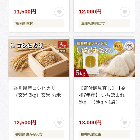
予定】 012-C-JF040-
R8
11,500円
12,000円
福岡県 赤村
山形県 寒河江市
香川県産コシヒカリ
【寄付額見直し】【令
（玄米 3kg）玄米 お米
和7年産】 いちほまれ
5kg （5kg × 1袋）
12,500円
13,000円
香川県 東かがわ市
福井県 鯖江市