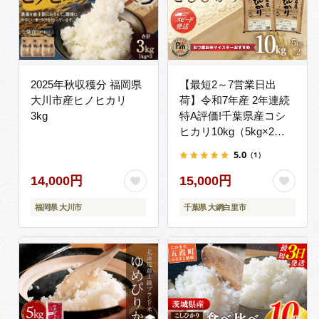
2025年秋収穫分 福岡県
【最短2～7営業日出
大川市産ヒノヒカリ
荷】令和7年産 2年連続
3kg
特A評価!千葉県産コシ
ヒカリ10kg（5kg×2
袋） E001
5.0
（1）
14,000円
15,000円
福岡県 大川市
千葉県 大網白里市