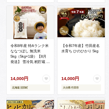
令和8年産 特Aランク米
【令和7年産】竹田産名
ななつぼし 無洗米
水育ち ひのひかり 5kg
5kg（5kg×1袋）【8月
発送】 雪冷気 籾貯蔵 雪
中米 北海道 nr-2119
14,000円
14,000円
北海道 沼田町
大分県 竹田市