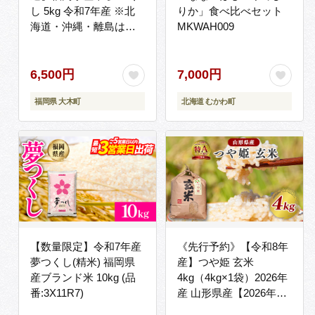
し 5kg 令和7年産 ※北
りか」食べ比べセット
海道・沖縄・離島は配
MKWAH009
送不可 |【精米 単一米
単一原料米 7年産 国産
お米 ブランド米 5kg × 1
6,500円
7,000円
ゆめつくし】CY008_01
福岡県 大木町
北海道 むかわ町
【数量限定】令和7年産
《先行予約》【令和8年
夢つくし(精米) 福岡県
産】つや姫 玄米
産ブランド米 10kg (品
4kg（4kg×1袋）2026年
番:3X11R7)
産 山形県産【2026年9
月下旬頃から順次発送