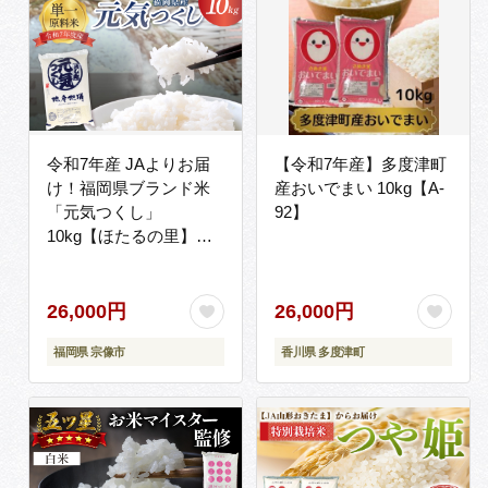
令和7年産 JAよりお届
【令和7年産】多度津町
け！福岡県ブランド米
産おいでまい 10kg【A-
「元気つくし」
92】
10kg【ほたるの里】
_HA1789
26,000円
26,000円
福岡県 宗像市
香川県 多度津町