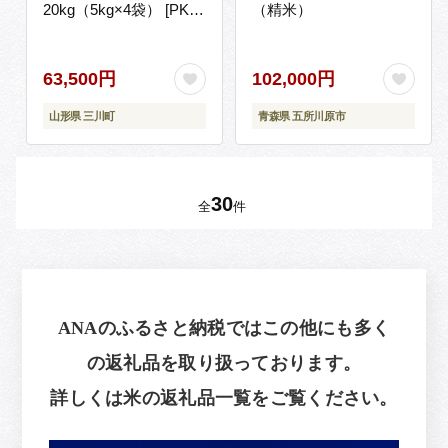
20kg（5kg×4袋） [PK2-
（精米）
001(米蔵いいの)]
63,500円
102,000円
山形県 三川町
青森県 五所川原市
30
全
件
ANAのふるさと納税ではこの他にも多く
の返礼品を取り扱っております。
詳しくは米の返礼品一覧をご覧ください。