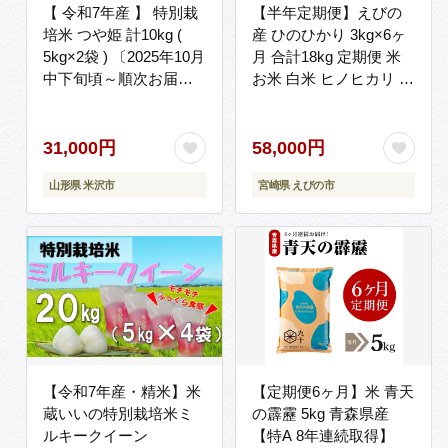
【 令和7年産 】 特別栽
【半年定期便】えびの
培米 つや姫 計10kg (
産 ひのひかり 3kg×6ヶ
5kg×2袋 ) 〔2025年10月
月 合計18kg 定期便 米
中下旬頃～順次お届
お米 白米 ヒノヒカリ お
け〕2025年産 産地直送
にぎり お弁当 九州 宮崎
農家直送 ブランド米
県 特選米 冷めても美味
しい 送料無料
31,000円
58,000円
山形県 米沢市
宮崎県 えびの市
【令和7年産・精米】米
【定期便6ヶ月】米 青天
蔵いいの特別栽培米ミ
の霹靂 5kg 青森県産
ルキークイーン
【特A 8年連続取得】