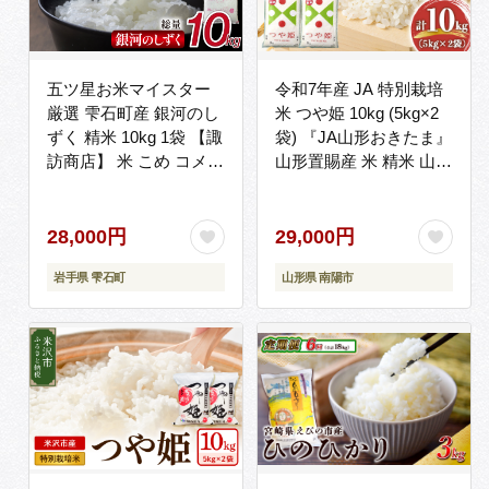
五ツ星お米マイスター
令和7年産 JA 特別栽培
厳選 雫石町産 銀河のし
米 つや姫 10kg (5kg×2
ずく 精米 10kg 1袋 【諏
袋) 『JA山形おきたま』
訪商店】 米 こめ コメ
山形置賜産 米 精米 山形
白米 ご飯 ごはん ライス
県 南陽市 [639]
グルメ 食料 五つ星 5つ
星 5ツ星 お米 マイスタ
28,000円
29,000円
ー 10キロ 国産 岩手県
岩手県 雫石町
山形県 南陽市
産 産地直送 プレゼント
お取り寄せ 仕送り 人気
おすすめ