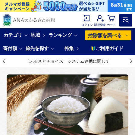
ログイン
新規登録
カート
カテゴリ
地域
ランキング
控除額を調べる
寄付額
旅先を探す
特集
ご利用ガイド
「ふるさとチョイス」システム連携に関して