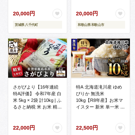
20,000円
20,000円
茨城県 八千代町
和歌山県 和歌山市
さがびより【16年連続
特A 北海道滝川産 ゆめ
特A評価】 令和7年産 白
ぴりか 無洗米
米 5kg × 2袋 計10kg | ふ
10kg【R8年産】お米マ
るさと納税 米 お米 精米
イスター 新米 単一米 産
こめ 国産 佐賀県 鹿島市
地限定米 ブランド米 北
B-167
海道米 北海道産 白米 精
米 米 こめ コメ お米 ご
22,000円
22,500円
飯 おにぎり 道産 送料無