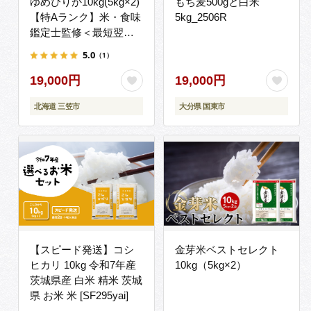
ゆめぴりか10kg(5kg×2)
もち麦500gと白米
【特Aランク】米・食味
5kg_2506R
鑑定士監修＜最短翌日
発送＞【1606120】
5.0
（1）
19,000円
19,000円
北海道 三笠市
大分県 国東市
【スピード発送】コシ
金芽米ベストセレクト
ヒカリ 10kg 令和7年産
10kg（5kg×2）
茨城県産 白米 精米 茨城
県 お米 米 [SF295yai]