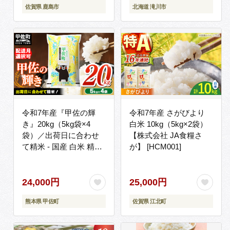
佐賀県 鹿島市
北海道 滝川市
料 むせんまい 限定 贈答
令和7年産『甲佐の輝
令和7年産 さがびより
き』20kg（5kg袋×4
白米 10kg（5kg×2袋）
袋）／出荷日に合わせ
【株式会社 JA食糧さ
て精米 - 国産 白米 精米
が】 [HCM001]
お米 ブレンド米 複数原
料米 訳あり 厳選 マイス
ター 生活応援 ひのひか
24,000円
25,000円
り 森のくまさん おすす
熊本県 甲佐町
佐賀県 江北町
め 熊本県 甲佐町【価格
改定ZQ】