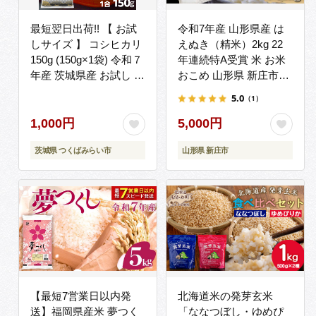
最短翌日出荷!! 【 お試
令和7年産 山形県産 は
しサイズ 】 コシヒカリ
えぬき（精米）2kg 22
150g (150g×1袋) 令和７
年連続特A受賞 米 お米
年産 茨城県産 お試し ♪
おこめ 山形県 新庄市
1合 五つ星お米マイスタ
F3S-2648
5.0
（1）
ー監修 即納 ポスト投函
精米 茨城 お米 おこめ
1,000円
5,000円
ごはん 白米 米 茨城産
茨城県 つくばみらい市
山形県 新庄市
こしひかり[DW01-NT]
【最短7営業日以内発
北海道米の発芽玄米
送】福岡県産米 夢つく
「ななつぼし・ゆめぴ