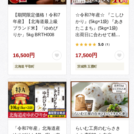
【期間限定価格！令和7
☆令和7年産☆ 『こしひ
年産】【北海道最上級
かり』(5kg×1袋) 『あき
ブランド米】「ゆめぴ
たこまち』(5kg×1袋)
りか」5kg BRTH008
出荷日に合わせて精米
コシヒカリ あきたこま
5.0
（1）
ち 米 お米 10kg コメ こ
め 食べ比べ セット 人気
16,500円
17,500円
家計応援 家庭用 中山産
北海道 平取町
茨城県 五霞町
業 茨城県産 茨城県 五霞
町【価格変更AB】
「令和7年産」北海道産
らいむ工房のむらさき