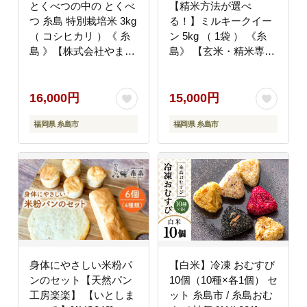
とくべつの中の とくべ
【精米方法が選べ
つ 糸島 特別栽培米 3kg
る！】ミルキークイー
（ コシヒカリ ）《 糸
ン 5kg （ 1袋 ） 《糸
島 》【株式会社やまし
島》 【玄米・精米専門
た】 [ARJ001]
店 新飼宗一郎商店】
[ADE001]
16,000円
15,000円
福岡県 糸島市
福岡県 糸島市
身体にやさしい米粉パ
【白米】冷凍 おむすび
ンのセット【天然パン
10個（10種×各1個） セ
工房楽楽】 【いとしま
ット 糸島市 / 糸島おむ