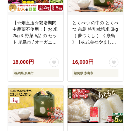
【☆畑直送☆栽培期間
とくべつ の中の とくべ
中農薬不使用！】お 米
つ 糸島 特別栽培米 3kg
2kg & 野菜 5品 の セッ
（ 夢つくし ）《 糸島
ト 糸島市 / オーガニッ
》【株式会社やまし
クナガミツファーム
た】 [ARJ003]
[AGE035]
18,000円
16,000円
福岡県 糸島市
福岡県 糸島市