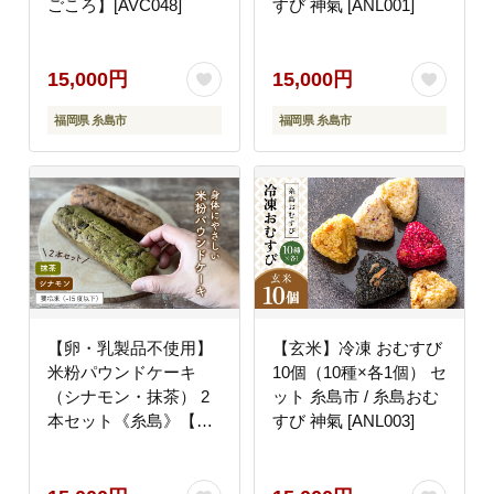
ごころ】[AVC048]
すび 神氣 [ANL001]
15,000円
15,000円
福岡県 糸島市
福岡県 糸島市
【卵・乳製品不使用】
【玄米】冷凍 おむすび
米粉パウンドケーキ
10個（10種×各1個） セ
（シナモン・抹茶） 2
ット 糸島市 / 糸島おむ
本セット《糸島》【天
すび 神氣 [ANL003]
然パン工房楽楽】 【い
としまごころ】
[AVC057]