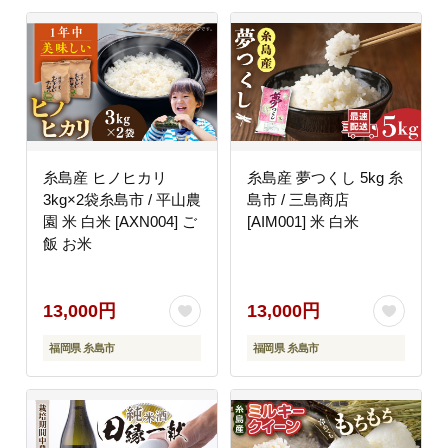
糸島産 ヒノヒカリ
糸島産 夢つくし 5kg 糸
3kg×2袋糸島市 / 平山農
島市 / 三島商店
園 米 白米 [AXN004] ご
[AIM001] 米 白米
飯 お米
13,000円
13,000円
福岡県 糸島市
福岡県 糸島市