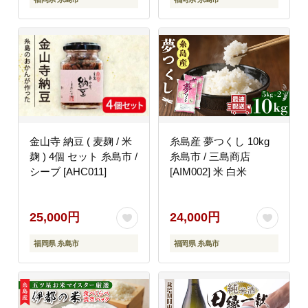
金山寺 納豆 ( 麦麹 / 米
糸島産 夢つくし 10kg
麹 ) 4個 セット 糸島市 /
糸島市 / 三島商店
シーブ [AHC011]
[AIM002] 米 白米
25,000円
24,000円
福岡県 糸島市
福岡県 糸島市