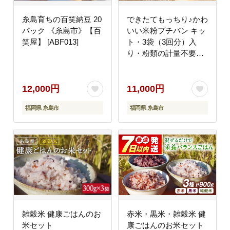
糸島育ちの百笑納豆 20
できたてもっちり♪かわ
パック 《糸島市》【百
いい米粉プチパン キッ
笑屋】 [ABF013]
ト・3袋（3回分）入
り・粉類の計量不要！
【天然パン工房楽楽】
【いとしまごころ】
[AVC026]
12,000円
11,000円
福岡県 糸島市
福岡県 糸島市
雑穀米 健康ごはんのお
赤米・黒米・雑穀米 健
米セット
康ごはんのお米セット