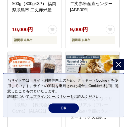
900g（300g×3P） 福岡
二丈赤米産直センター
県糸島市 二丈赤米産直
[ABB009]
センター [ABB017]
10,000円
9,000円
福岡県 糸島市
福岡県 糸島市
当サイトでは、サイト利便性向上のため、クッキー（Cookie）を使
用しています。サイトの閲覧を継続された場合、Cookieの利用に同
意したことものといたします。
詳細については
プライバシーポリシー
をお読みください。
糸島産 雑穀 セット
糸島産玄米使用サクサ
《糸島》 【株式会社
クシリアル（プレー
OK
Carna】 [ALA021]
ン）2袋+季節のウォー
ターミックス2袋
【110west.inc】 【いと