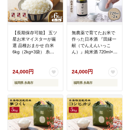
【長期保存可能】 五ツ
無農薬で育てたお米で
星お米マイスターが厳
作った日本酒 『田縁一
選 品種おまかせ 白米
献（でんえんいっこ
6kg（2kg×3袋） 糸島
ん）』純米酒 720ml×2
市 / 米屋納富 [ARL004]
本 糸島市 / NPO法人田
縁プロジェクト
[AUM001]
24,000円
24,000円
福岡県 糸島市
福岡県 糸島市