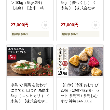
ン 10kg（5kg×2袋）
5kg （ 夢つくし ）《
《糸島》【玄米・精米
糸島 》【株式会社やま
専門店 新飼宗一郎商
した】 [ARJ014]
店】 [ADE002]
27,000円
27,000円
福岡県 糸島市
福岡県 糸島市
糸島 で 農薬 を使わず
【白米】冷凍 おむすび
に育てた 山つき 糸島米
20個（10種×各2個） セ
5kg （ コシヒカリ ）《
ット 糸島市 / 糸島おむ
糸島 》【株式会社やま
すび 神氣 [ANL002]
した】 [ARJ015]