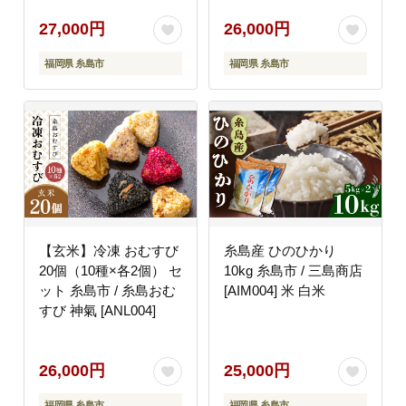
27,000円
26,000円
福岡県 糸島市
福岡県 糸島市
【玄米】冷凍 おむすび
糸島産 ひのひかり
20個（10種×各2個） セ
10kg 糸島市 / 三島商店
ット 糸島市 / 糸島おむ
[AIM004] 米 白米
すび 神氣 [ANL004]
26,000円
25,000円
福岡県 糸島市
福岡県 糸島市