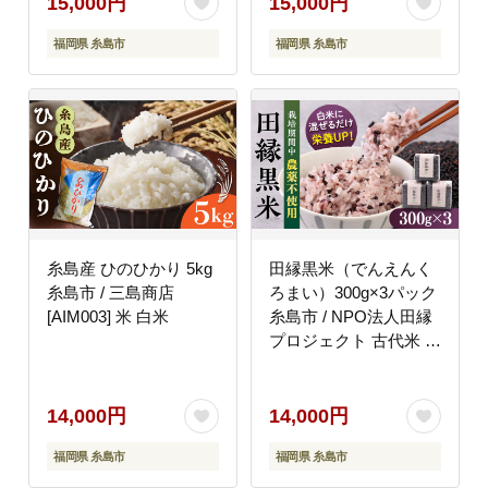
15,000円
15,000円
福岡県 糸島市
福岡県 糸島市
糸島産 ひのひかり 5kg
田縁黒米（でんえんく
糸島市 / 三島商店
ろまい）300g×3パック
[AIM003] 米 白米
糸島市 / NPO法人田縁
プロジェクト 古代米 黒
米 米 ご飯 [ATM003]
14,000円
14,000円
福岡県 糸島市
福岡県 糸島市