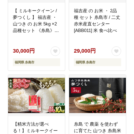
【 ミルキークイーン /
福吉産 の お米 ・ 2品
夢つくし 】 福吉産 ・
種 セット 糸島市 / 二丈
山つき の お米 5kg ×2
赤米産直センター
品種セット 《糸島》
[ABB011] 米 食べ比べ
【二丈赤米産直センタ
ー】 [ABB026] 米 食べ
比べ ミルキークィーン
30,000円
29,000円
ゆめつくし
福岡県 糸島市
福岡県 糸島市
【精米方法が選べ
糸島 で 農薬 を使わず
る！】ミルキークイー
に育てた 山つき 糸島米