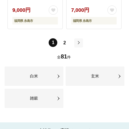
しまごころ】[ASC007]
9,000円
7,000円
福岡県 糸島市
福岡県 糸島市
1
2
次
81
全
件
白米
玄米
雑穀