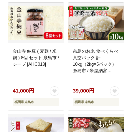
金山寺 納豆 ( 麦麹 / 米
糸島のお米 食べくらべ
麹 ) 8個 セット 糸島市 /
真空パック 計
シーブ [AHC013]
10kg（2kg×5パック）
糸島市 / 米屋納富
[ARL003] 白米 米
41,000円
39,000円
福岡県 糸島市
福岡県 糸島市