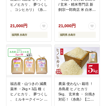
ヒノヒカリ 、 夢つくし
/ 玄米・精米専門店 新
、 コシヒカリ）《糸
飼宗一郎商店 米 白米
島》【二丈赤米産直セ
[ADE018]
ンター】米/減農薬/コシ
ヒカリ/夢つくし/ヒノヒ
21,000円
21,000円
カリ [ABB024]
福岡県 糸島市
福岡県 糸島市
福吉産・山つきの 減農
農薬 使わない 栽培 ！
薬米 ・2kg × 3品 種（
糸島産 ヒノヒカリ
ヒノヒカリ 、 夢つくし
5kg、 玄米食 ・ 分搗き
、 ミルキークイーン ）
対応！《糸島》【二丈
セット《糸島》【二丈
赤米産直センター】