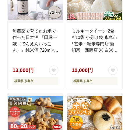
無農薬で育てたお米で
ミルキークイーン 2合
作った日本酒 『田縁一
× 10袋 小分け袋 糸島市
献（でんえんいっこ
/ 玄米・精米専門店 新
ん）』純米酒 720ml×1
飼宗一郎商店 米 白米
本 糸島市 / NPO法人田
[ADE017]
縁プロジェクト
[AUM002]
13,000円
12,000円
福岡県 糸島市
福岡県 糸島市