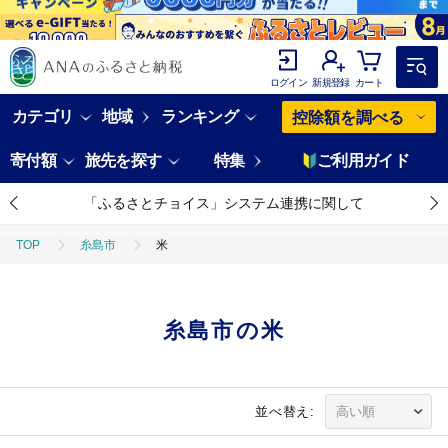
ログイン
新規登録
カート
カテゴリ
地域
ランキング
控除額を調べる
寄付額
旅先を探す
特集
ご利用ガイド
「ふるさとチョイス」システム連携に関して
TOP
糸島市
米
糸島市の米
並べ替え: