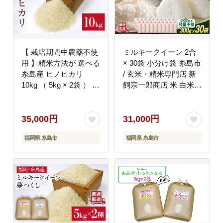
【 栽培期間中農薬不使
ミルキークイーン 2合
用 】精米方法が 選べる
× 30袋 小分け袋 糸島市
糸島産 ヒノヒカリ
/ 玄米・精米専門店 新
10kg （ 5kg × 2袋 ） 糸
飼宗一郎商店 米 白米
島市 / 二丈赤米産直セ
[ADE019]
ンター [ABB016] 米 ひ
のひかり
35,000円
31,000円
福岡県 糸島市
福岡県 糸島市