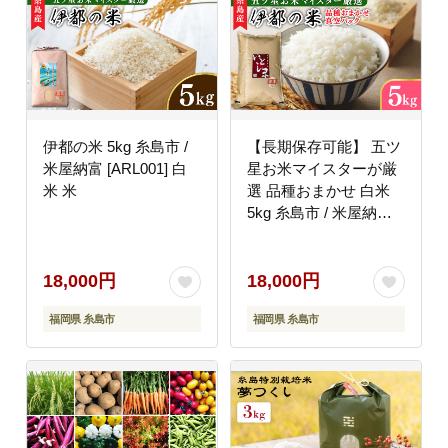
伊都の米 5kg 糸島市 /
【長期保存可能】 五ツ
米屋納富 [ARL001] 白
星お米マイスターが厳
米 米
選 品種おまかせ 白米
5kg 糸島市 / 米屋納富
[ARL005]
18,000円
18,000円
福岡県 糸島市
福岡県 糸島市