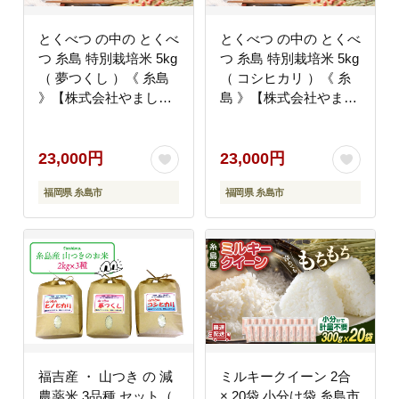
とくべつ の中の とくべ
とくべつ の中の とくべ
つ 糸島 特別栽培米 5kg
つ 糸島 特別栽培米 5kg
（ 夢つくし ）《 糸島
（ コシヒカリ ）《 糸
》【株式会社やまし
島 》【株式会社やまし
た】 [ARJ008]
た】 [ARJ005]
23,000円
23,000円
福岡県 糸島市
福岡県 糸島市
福吉産 ・ 山つき の 減
ミルキークイーン 2合
農薬米 3品種 セット（
× 20袋 小分け袋 糸島市