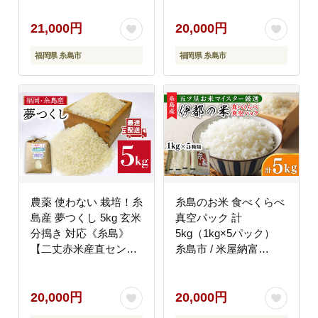
赤米産直センター】
[ABB005] 米 ひのひか
[ABB010]
り
21,000円
20,000円
福岡県 糸島市
福岡県 糸島市
農薬 使わない 栽培！糸
糸島のお米 食べくらべ
島産 夢つくし 5kg 玄米
真空パック 計
分搗き 対応《糸島》
5kg（1kg×5パック）
【二丈赤米産直センタ
糸島市 / 米屋納富
ー】[ABB025] 米 ゆめ
[ARL002] 白米 米
つくし
20,000円
20,000円