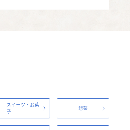
スイーツ・お菓
惣菜
子