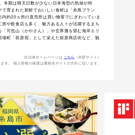
が、冬期は晴天日数が少ない日本海型の気候が特
中で育まれた新鮮でおいしい食材は「糸島ブラン
市内約20ヵ所の直売所は買い物客でにぎわっていま
工房や飲食店も多く、魅力ある人々が活躍するまち
る「可也山（かやさん）」や玄界灘を望む海岸エリ
宿場町「前原宿」として栄えた前原商店街など、観
自治体ホームページは
こちら
（外部サイト）
します。
個人情報の保護は遷移先サイトの方針に従います。