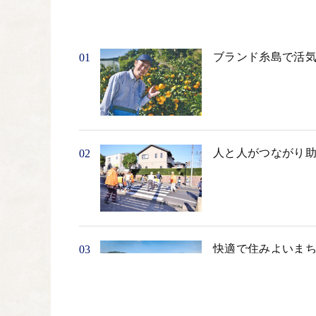
ブランド糸島で活
01
人と人がつながり
02
快適で住みよいま
03