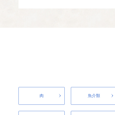
未来社会で輝く子
04
健康で安心して暮
05
みんなの命と暮ら
06
肉
魚介類
その他市長が特に
07