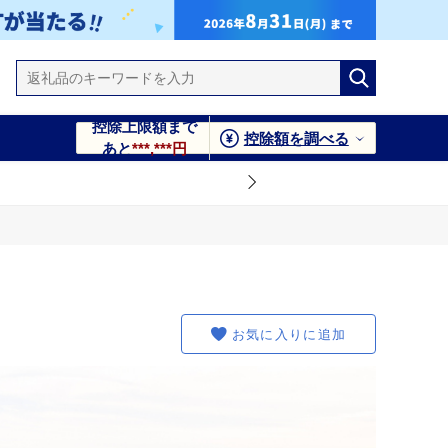
控除上限額まで
控除額を調べる
あと
***,***円
お気に入りに追加