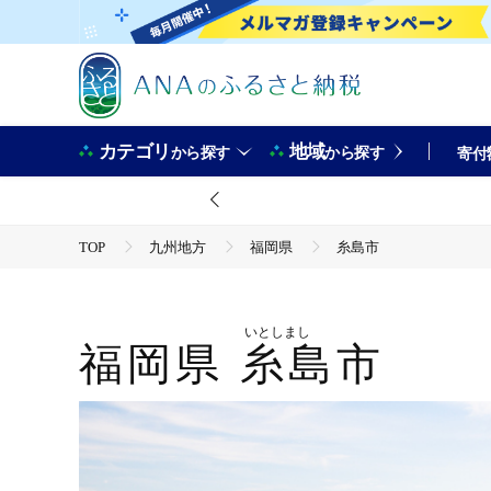
カテゴリ
地域
から探す
から探す
寄付
TOP
九州地方
福岡県
糸島市
いとしまし
福岡県
糸島市