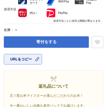
ANA Pay
カード
Pay
決済方法
d払い
PayPay
決済方法ごとに決済上限額が異なります。
在庫：
○
寄付をする
URLをコピー
お気に入
返礼品について
五ツ星お米マイスターが選んだこだわりのお米！
今一番おいしい品種を真空パックでお届けします。