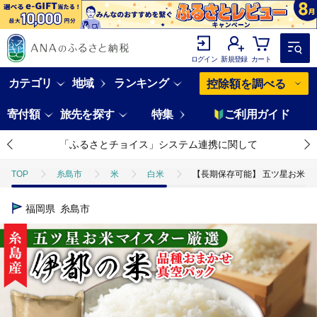
ログイン
新規登録
カート
カテゴリ
地域
ランキング
控除額を調べる
寄付額
旅先を探す
特集
ご利用ガイド
「ふるさとチョイス」システム連携に関して
TOP
糸島市
米
白米
【長期保存可能】 五ツ星お米マイスタ
福岡県
糸島市