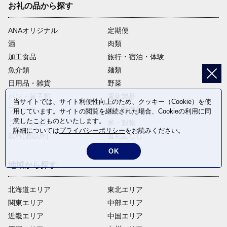
お礼の品から探す
ANAオリジナル
定期便
酒
肉類
加工食品
旅行・宿泊・体験
魚介類
麺類
日用品・雑貨
野菜
パン・菓子類
電化製品
当サイトでは、サイト利便性向上のため、クッキー（Cookie）を使
フルーツ
卵・乳製品
用しています。サイトの閲覧を継続された場合、Cookieの利用に同
意したことものといたします。
ファッション
米・穀物
詳細については
プライバシーポリシー
をお読みください。
飲料(酒以外)
返礼品なし
OK
地域から探す
北海道エリア
東北エリア
関東エリア
中部エリア
近畿エリア
中国エリア