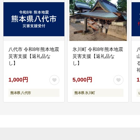
八代市 令和8年熊本地震
氷川町 令和8年熊本地震
災害支援【返礼品な
災害支援【返礼品な
し】
し】
1,000円
5,000円
1
熊本県 八代市
熊本県 氷川町