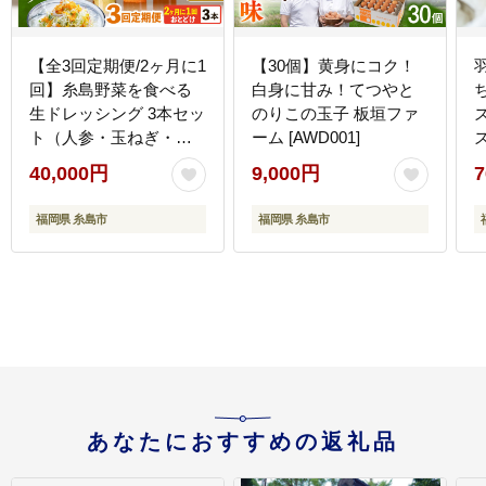
【全3回定期便/2ヶ月に1
【30個】黄身にコク！
回】糸島野菜を食べる
白身に甘み！てつやと
生ドレッシング 3本セッ
のりこの玉子 板垣ファ
ト（人参・玉ねぎ・ル
ーム [AWD001]
ッコラレモン） 糸島市 /
[
40,000円
9,000円
7
糸島正キ [AQA090]
福岡県 糸島市
福岡県 糸島市
あなたにおすすめの返礼品