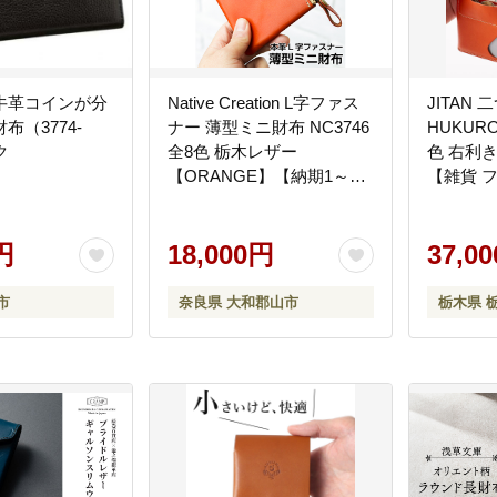
牛革コインが分
Native Creation L字ファス
JITAN
布（3774-
ナー 薄型ミニ財布 NC3746
HUKUR
ク
全8色 栃木レザー
色 右利
【ORANGE】【納期1～2
【雑貨 
カ月】
おすすめ
円
18,000円
37,0
市
奈良県 大和郡山市
栃木県 