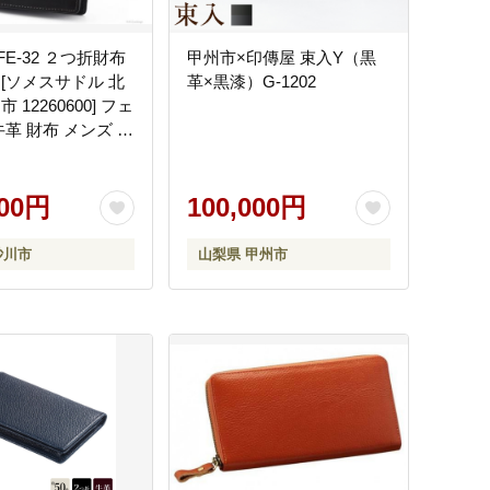
FE-32 ２つ折財布
甲州市×印傳屋 束入Y（黒
 [ソメスサドル 北
革×黒漆）G-1202
 12260600] フェ
牛革 財布 メンズ 長
ス 革 レザー 革製
ふ サイフ コンパク
入れ 小銭 取り出し
000円
100,000円
小銭入れ付きサイフ
砂川市
山梨県 甲州市