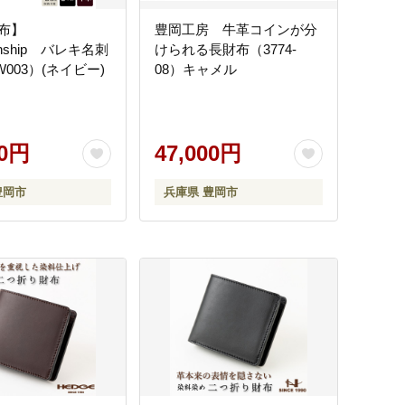
布】
豊岡工房 牛革コインが分
manship バレキ名刺
けられる長財布（3774-
003）(ネイビー)
08）キャメル
00円
47,000円
豊岡市
兵庫県 豊岡市