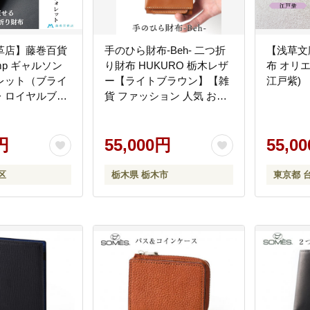
革店】藤巻百貨
手のひら財布-Beh- 二つ折
【浅草文
mp ギャルソン
り財布 HUKURO 栃木レザ
布 オリ
レット（ブライ
ー【ライトブラウン】【雑
江戸紫)
・ロイヤルブル
貨 ファッション 人気 おす
すめ 】
円
55,000円
55,0
区
栃木県 栃木市
東京都 