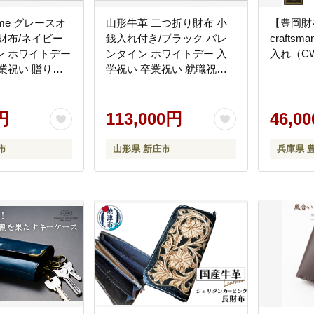
omme グレースオ
山形牛革 二つ折り財布 小
【豊岡財
財布/ネイビー
銭入れ付き/ブラック バレ
crafts
ン ホワイトデー
ンタイン ホワイトデー 入
入れ（CW
業祝い 贈り物
学祝い 卒業祝い 就職祝い
日 プレゼント
贈り物 ギフト 人気 誕生日
日 山形県 新庄
プレゼント 母の日 父の日
円
山形県 新庄市 F3S-1457
113,000円
46,0
市
山形県 新庄市
兵庫県 