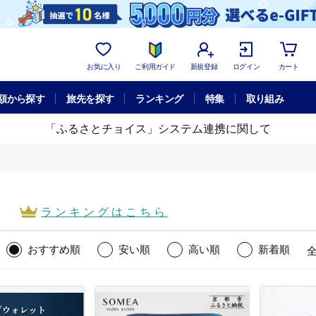
お気に入り
ご利用ガイド
新規登録
ログイン
カート
額から探す
旅先を探す
ランキング
特集
取り組み
「ふるさとチョイス」システム連携に関して
ランキング
はこちら
おすすめ順
安い順
高い順
新着順