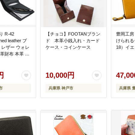
 R-42
【チョコ】FOOTANブラン
豊岡工房
nned leather ブ
ド 本革小銭入れ・カード
けられる長
革 レザー ウォレ
ケース・コインケース
18）イ
 革財布 本革 小
ンズ レディース
コンパクト
円
10,000円
47,0
市
兵庫県 神戸市
兵庫県 