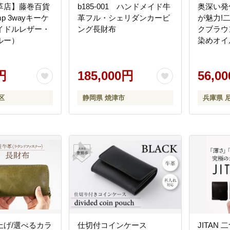
革店】藤巻百貨
b185-001 ハンドメイド牛
奥深い発
mp 3wayキーケ
革フル・シェリダンカービ
が魅力!
イドルレザー・
ング長財布
クブラウ
ルー）
染めオイ
円
185,000円
56,0
区
静岡県 焼津市
兵庫県 
上げ/選べるカラ
仕切付コインケース
JITAN