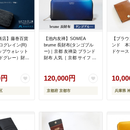
商店】藤巻百貨
【池内友禅】SOMEA
【ブラウ
ログレイン(R)
brume 長財布(タンゴブル
ンド 本
ップウォレット
ー)｜京都 友禅染 ブランド
ドケース
イドグレー）財布
財布 人気［ 京都 サイフ お
 墨田区 東京
すすめ 革製品 本格 通勤 雑
貨 高級 男女兼用 お取り寄
0円
せ 通販 送料無料 ふるさと
120,000円
10,0
納税 ］
区
京都府 京都市
兵庫県 