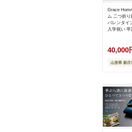
Grace H
ム 二つ折り
バレンタイ
入学祝い 卒
ギフト 誕生
母の日 父の
市 F3S-0618
40,000
山形県 新庄