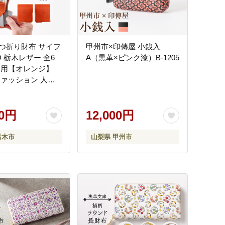
 二つ折り財布 サイフ
甲州市×印傳屋 小銭入
O 栃木レザー 全6
A（黒革×ピンク漆）B-1205
き用【オレンジ】
ファッション 人気
 】
00円
12,000円
栃木市
山梨県 甲州市