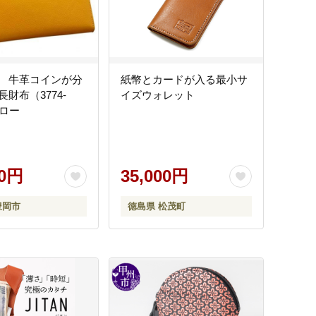
 牛革コインが分
紙幣とカードが入る最小サ
財布（3774-
イズウォレット
エロー
00円
35,000円
豊岡市
徳島県 松茂町