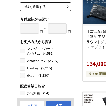
地域を選択する
寄付金額から探す
～
【二宮五郎
円
円
店別注 アジ
お支払方法から探す
ラウンドジ
（ エブタ
クレジットカード
長財布メンズ
ANA Pay
(4,592)
AmazonPay
(2,207)
134,00
PayPay
(2,215)
東京都 墨田
d払い
(2,230)
配送希望日指定
指定可能
(14)
クリア
検索