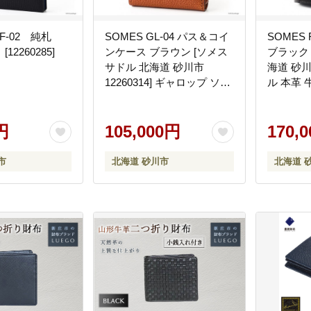
F-02 純札
SOMES GL-04 パス＆コイ
SOMES 
2260285]
ンケース ブラウン [ソメス
ブラック
サドル 北海道 砂川市
海道 砂川市
12260314] ギャロップ ソメ
ル 本革 
ス バッグ メンズ レディー
財布 ソメ
ス 牛皮 本革 革 革製品 レザ
品 さい
円
ー コインケース パスケー
105,000円
ト 小銭
170,
ス 財布
やすい 
小銭いれ
市
北海道 砂川市
北海道 