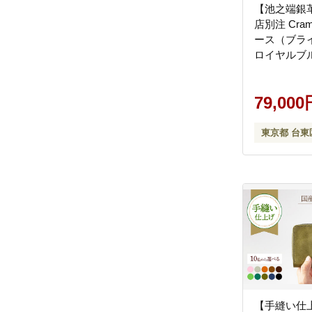
【池之端銀
店別注 Cra
ース（ブラ
ロイヤルブ
79,000
東京都 台東
【手縫い仕