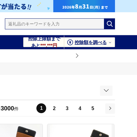
控除上限額まで
控除額を調べる
あと
***,***円
3000
1
2
3
4
5
全
件
次