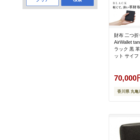
財布 二つ折り
AirWallet ta
ラック 黒 
ット サイフ
物 雑貨 メ
おしゃれ 
70,000
香川県 丸亀