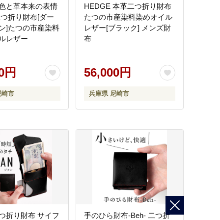
色と革本来の表情
HEDGE 本革二つ折り財布
二つ折り財布[ダー
たつの市産染料染めオイル
ン]たつの市産染料
レザー[ブラック] メンズ財
ルレザー
布
00円
56,000円
尼崎市
兵庫県 尼崎市
 二つ折り財布 サイフ
手のひら財布-Beh- 二つ折