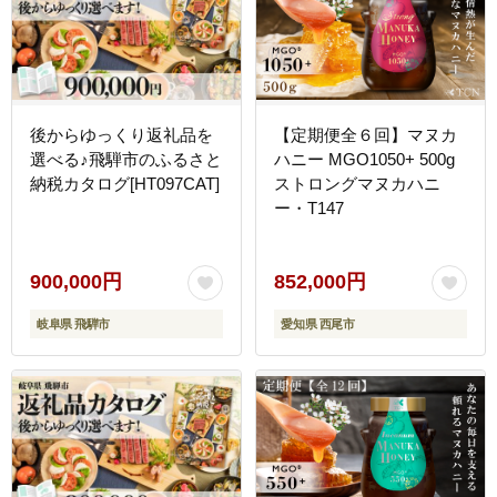
後からゆっくり返礼品を
【定期便全６回】マヌカ
選べる♪飛騨市のふるさと
ハニー MGO1050+ 500g
納税カタログ[HT097CAT]
ストロングマヌカハニ
ー・T147
900,000円
852,000円
岐阜県 飛騨市
愛知県 西尾市