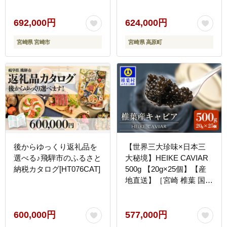
1年間] TF0497-P00066
692,000円
624,000円
宮崎県 宮崎市
宮崎県 高原町
後からゆっくり返礼品を
【世界三大珍味×日本三
選べる♪飛騨市のふるさと
大秘境】HEIKE CAVIAR
納税カタログ[HT076CAT]
500g 【20g×25個】【産
地直送】［宮崎 椎葉 国産
ちょうざめ チョウザメ き
ゃびあ キャビア 500g 魚
卵 卵 クリーミー お酒 魚
600,000円
577,000円
介 珍味 加工品 冷凍 高級