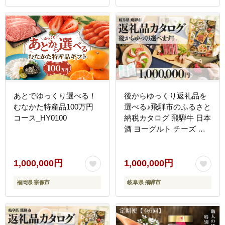
あとでゆっくり選べる！
後からゆっくり返礼品を
むなかた特産品100万円
選べる♪飛騨市のふるさと
コース_HY0100
納税カタログ 飛騨牛 日本
酒 ヨーグルト チーズ ハ
ンバーグ など約200種類
以上[HT002CAT]
1,000,000円
1,000,000円
福岡県 宗像市
岐阜県 飛騨市