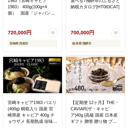
1983（宮崎キャビア
選べる♪飛騨市のふるさと
1983） 400g(100g×4
納税カタログ[HT083CAT]
個） 国産「ジャパンキ
ャビア」 鮎のよしの＜
25-3a＞
720,000円
700,000円
宮崎県 西都市
岐阜県 飛騨市
宮崎キャビア1983 バエリ
【定期便 12ヶ月】THE・
(400g) 桐箱入り 国産 宮
CAVIAR(ザ・キャビ
崎県産 キャビア 400g チ
ア)40g [高級 国産 日本産
ョウザメ 長期熟成 珍味
ギフト 贈答 贈り物 プレ
ギフト 桐箱
ゼント お中元 化粧箱入り