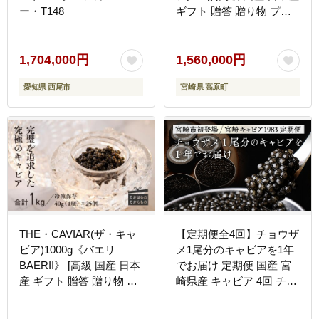
ー・T148
ギフト 贈答 贈り物 プレ
ゼント お中元 化粧箱入り
1年間] TF0498-P00066
1,704,000円
1,560,000円
愛知県 西尾市
宮崎県 高原町
THE・CAVIAR(ザ・キャ
【定期便全4回】チョウザ
ビア)1000g《バエリ
メ1尾分のキャビアを1年
BAERII》 [高級 国産 日本
でお届け 定期便 国産 宮
産 ギフト 贈答 贈り物 プ
崎県産 キャビア 4回 チョ
レゼント お中元 化粧箱入
ウザメ 長期熟成 珍味 ギ
り 1kg] TF0489-P00066
フト 化粧箱入り