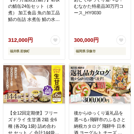
の鯖缶24缶セット（水
むなかた特産品30万円コ
煮） 加工食品 魚の加工品
ース_HY0030
鯖の缶詰 水煮缶 鯖の水煮
鯖の水煮缶 つまみ 調理
食材 魚の缶詰 お魚 食品
ストック 塩味 ノルウェー
312,000円
300,000円
産 ノルウェー産鯖 DHA
福井県 若狭町
福岡県 宗像市
便利 手軽 酒のあて
【全12回定期便】フリー
後からゆっくり返礼品を
ズドライ 生甘酒 2箱 全6
選べる♪飛騨市のふるさと
種 (各20g 1袋) 詰め合わ
納税カタログ 飛騨牛 日本
せ セット ／ 合計144袋
酒 ヨーグルト チーズ ハ