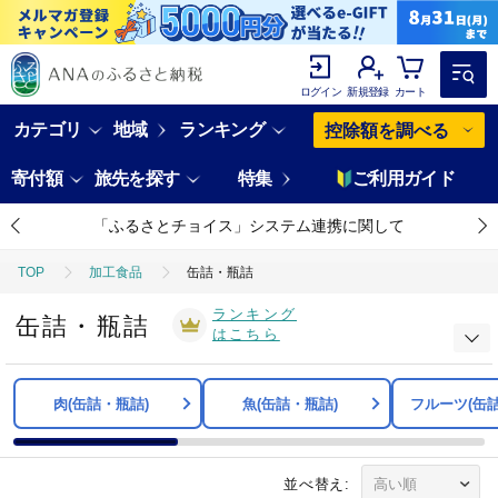
ログイン
新規登録
カート
カテゴリ
地域
ランキング
控除額を調べる
寄付額
旅先を探す
特集
ご利用ガイド
「ふるさとチョイス」システム連携に関して
TOP
加工食品
缶詰・瓶詰
ランキング
缶詰・瓶詰
はこちら
肉(缶詰・瓶詰)
魚(缶詰・瓶詰)
フルーツ(缶
並べ替え: