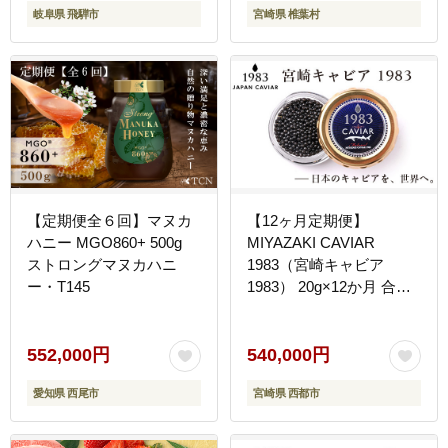
岐阜県 飛騨市
宮崎県 椎葉村
贅沢 お取り寄せ お取り寄
せグルメ ディナー パーテ
ィー おつまみ グルメ お
祝い ギフト 記念日 誕生
日 プレゼント 贈り物 贈
答 桐箱 希少］【SZ-
126】
【定期便全６回】マヌカ
【12ヶ月定期便】
ハニー MGO860+ 500g
MIYAZAKI CAVIAR
ストロングマヌカハニ
1983（宮崎キャビア
ー・T145
1983） 20g×12か月 合計
240g 国産「ジャパンキャ
ビア」 鮎のよしの＜25-
22a＞
552,000円
540,000円
愛知県 西尾市
宮崎県 西都市