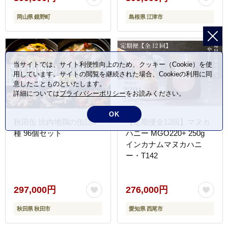
岡山県 鏡野町
島根県 江津市
当サイトでは、サイト利便性向上のため、クッキー（Cookie）を使
用しています。サイトの閲覧を継続された場合、Cookieの利用に同
意したことものといたします。
詳細については
プライバシーポリシー
をお読みください。
OK
秋田缶 比内地鶏の缶詰5
【定期便全12回】マヌカ
種 96個セット
ハニー MGO220+ 250g
インカナムマヌカハニ
ー・T142
297,000円
276,000円
秋田県 秋田市
愛知県 西尾市