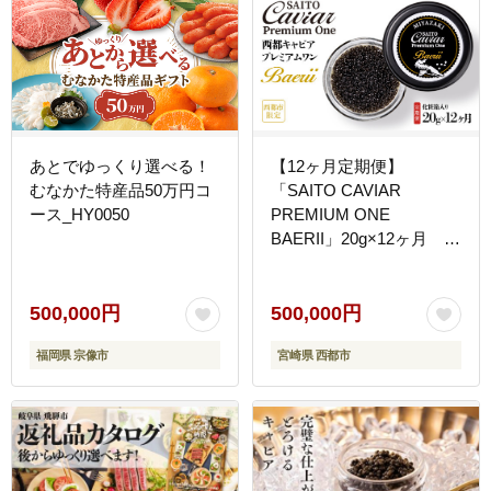
あとでゆっくり選べる！
【12ヶ月定期便】
むなかた特産品50万円コ
「SAITO CAVIAR
ース_HY0050
PREMIUM ONE
BAERII」20g×12ヶ月 西
都市オリジナルキャビ
ア 鮎のよしの＜25-21a
＞
500,000円
500,000円
福岡県 宗像市
宮崎県 西都市