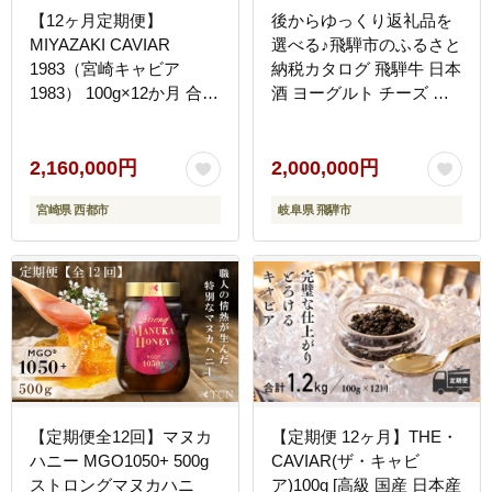
【12ヶ月定期便】
後からゆっくり返礼品を
MIYAZAKI CAVIAR
選べる♪飛騨市のふるさと
1983（宮崎キャビア
納税カタログ 飛騨牛 日本
1983） 100g×12か月 合計
酒 ヨーグルト チーズ ハ
1200g 国産「ジャパン
ンバーグ など約200種類
キャビア」 鮎のよしの
以上[HT022CAT]
＜25-4a＞
2,160,000円
2,000,000円
宮崎県 西都市
岐阜県 飛騨市
【定期便全12回】マヌカ
【定期便 12ヶ月】THE・
ハニー MGO1050+ 500g
CAVIAR(ザ・キャビ
ストロングマヌカハニ
ア)100g [高級 国産 日本産