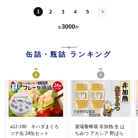
1
2
3
4
5
次
3000
全
件
缶詰・瓶詰
ランキング
1
2
a12-190 キハダまぐろ
簗場養蜂場 非加熱 生 は
ツナ缶 24缶セット
ちみつ アカシア 野ばら