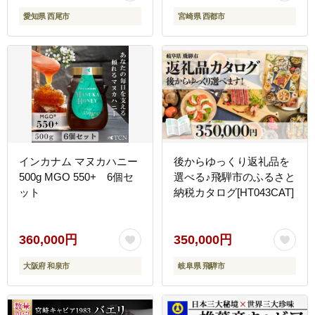
愛知県 西尾市
宮崎県 西都市
インカナム マヌカハニー
後からゆっくり返礼品を
500g MGO 550+ 6個セ
選べる♪飛騨市のふるさと
ット
納税カタログ[HT043CAT]
360,000円
350,000円
大阪府 和泉市
岐阜県 飛騨市