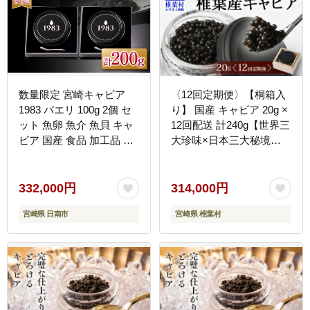
数量限定 宮崎キャビア
〈12回定期便〉【桐箱入
1983 バエリ 100g 2個 セ
り】 国産 キャビア 20g ×
ット 魚卵 魚介 魚貝 キャ
12回配送 計240g【世界三
ビア 国産 食品 加工品 高
大珍味×日本三大秘境】
級 贅沢 三大珍味 黒いダ
宮崎 椎葉 国産 チョウザ
イヤ おつまみ ご褒美 記
メ キャビア 魚卵 定期便
念日 お祝い イベント パ
魚介 珍味 贈答 希少 SZ-
332,000円
314,000円
ーティー オードブル おす
103_12teiki
宮崎県 日南市
宮崎県 椎葉村
すめ 宮崎県 日南市 送料
無料_AJB1-25