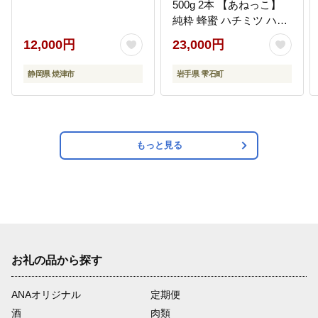
500g 2本 【あねっこ】
純粋 蜂蜜 ハチミツ ハニ
ー 1kg 1キロ 国産 国内
12,000円
23,000円
産 日本産 使いやすい ボ
トル 長期保存 産地直送
静岡県 焼津市
岩手県 雫石町
アカシヤ 野バラ 野薔薇
蜜 みつ ミツ 人気 稀少
希少 お取り寄せ プレゼ
ント 贈り物 仕送り 家庭
用 自宅用 常温発送 調味
もっと見る
料 隠し味 おすすめ
お礼の品から探す
ANAオリジナル
定期便
酒
肉類