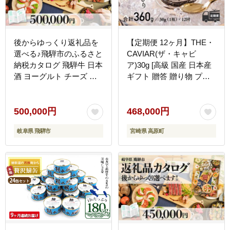
後からゆっくり返礼品を
【定期便 12ヶ月】THE・
選べる♪飛騨市のふるさと
CAVIAR(ザ・キャビ
納税カタログ 飛騨牛 日本
ア)30g [高級 国産 日本産
酒 ヨーグルト チーズ ハ
ギフト 贈答 贈り物 プレ
ンバーグ など約200種類
ゼント お中元 化粧箱入り
以上[HT064CAT]
1年間] TF0496-P00066
500,000円
468,000円
岐阜県 飛騨市
宮崎県 高原町