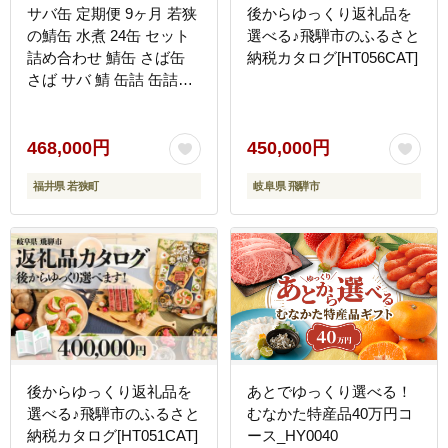
サバ缶 定期便 9ヶ月 若狭
後からゆっくり返礼品を
の鯖缶 水煮 24缶 セット
選べる♪飛騨市のふるさと
詰め合わせ 鯖缶 さば缶
納税カタログ[HT056CAT]
さば サバ 鯖 缶詰 缶詰め
魚 魚介 魚介類 海鮮 水煮
缶 9回 お楽しみ 福井 福
井県 若狭町
468,000円
450,000円
福井県 若狭町
岐阜県 飛騨市
後からゆっくり返礼品を
あとでゆっくり選べる！
選べる♪飛騨市のふるさと
むなかた特産品40万円コ
納税カタログ[HT051CAT]
ース_HY0040