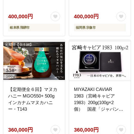
400,000円
400,000円
岐阜県 飛騨市
福岡県 宗像市
【定期便全６回】マヌカ
MIYAZAKI CAVIAR
ハニー MGO550+ 500g
1983（宮崎キャビア
インカナムマヌカハニ
1983）200g(100g×2
ー・T143
個） 国産「ジャパンキ
ャビア」 鮎のよしの＜
25-2a＞
360,000円
360,000円