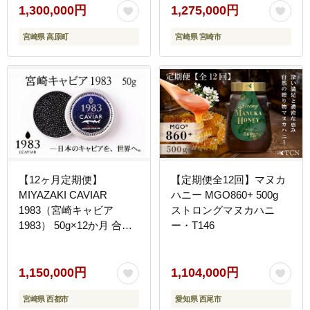
1,300,000円
1,275,000円
宮崎県 高原町
宮崎県 宮崎市
【12ヶ月定期便】
【定期便全12回】マヌカ
MIYAZAKI CAVIAR
ハニー MGO860+ 500g
1983（宮崎キャビア
ストロングマヌカハニ
1983） 50g×12か月 合計
ー・T146
600g 国産「ジャパンキ
ャビア」 鮎のよしの＜
25-23a＞
1,150,000円
1,104,000円
宮崎県 西都市
愛知県 西尾市