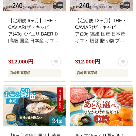
【定期便 6ヶ月】THE・
【定期便 12ヶ月】THE・
CAVIAR(ザ・キャビ
CAVIAR(ザ・キャビ
ア)40g《バエリ BAERII》
ア)20g [高級 国産 日本産
[高級 国産 日本産 ギフト
ギフト 贈答 贈り物 プレ
贈答 贈り物 プレゼント
ゼント お中元 化粧箱入り
お中元 化粧箱入り]
1年間] TF0495-P00066
TF0493-P00066
312,000円
312,000円
宮崎県 高原町
宮崎県 高原町
【6ヶ月連続お届け】若狭
あとでゆっくり選べる！