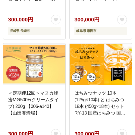
甘酒 三色米甘酒 抹茶甘酒
ンバーグ など約200種類
生姜甘酒 いちご甘酒 コー
以上[HT037CAT]
ヒー甘酒 長崎県 長崎市
300,000円
300,000円
長崎県 長崎市
岐阜県 飛騨市
＜定期便12回＞マヌカ蜂
はちみつナッツ 10本
蜜MG500+(クリームタイ
(125g×10本) と はちみつ
プ) 200g 【006-a140】
18本 (450g×18本) セット
【山田養蜂場】
RY-13 国産はちみつ 国産
天然 非加熱 純粋 はちみ
つ ハチミツ 蜂蜜 ナッツ
豆 蜂蜜漬け
300,000円
300,000円