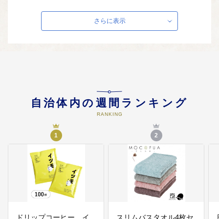
協働及び人権に関する事業
協働及び人権に関する事業に活用
さらに表示
させていただきます。
05
再資源化の推進奨励
再資源化の推進に活用させていた
だきます。
自治体内の週間ランキング
06
経済的理由により就学が困難な者
に対する教育の機会均等に関する
RANKING
事業
経済的理由により就学が困難な者
1
2
に対する教育の機会均等に関する
事業に活用させていただきます。
07
久保惣記念美術館の美術品等の取
得
和泉市久保惣記念美術館に所蔵す
る美術品の購入に活用させていた
ドリップコーヒー イ
スリムバスタオル4枚セ