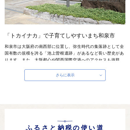
「トカイナカ」で子育てしやすいまち和泉市
和泉市は大阪府の南西部に位置し、弥生時代の集落跡として全
国有数の規模を誇る「池上曽根遺跡」があるなど長い歴史があ
ります。また、大阪都心や関西国際空港へのアクセスも抜群
で、市内に大型商業施設がありながらも南部には昔ながらの里
山風景も残る「トカイナカ」なまちです。
さらに表示
自治体ホームページは
こちら
（外部サイト）
外部サイトへ遷移します。
個人情報の保護は遷移先サイトの方針に従います。
ふるさと納税の使い道