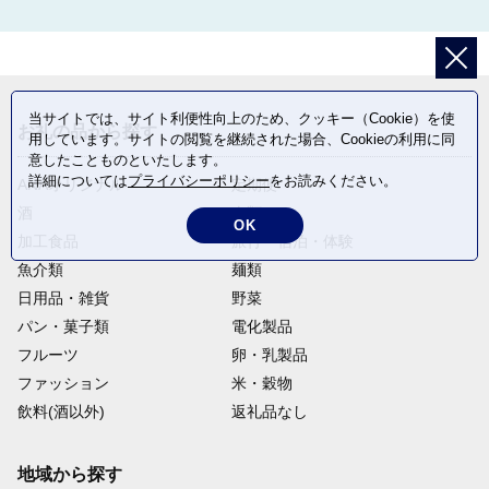
当サイトでは、サイト利便性向上のため、クッキー（Cookie）を使
お礼の品から探す
用しています。サイトの閲覧を継続された場合、Cookieの利用に同
意したことものといたします。
詳細については
プライバシーポリシー
をお読みください。
ANAオリジナル
定期便
酒
肉類
OK
加工食品
旅行・宿泊・体験
魚介類
麺類
日用品・雑貨
野菜
パン・菓子類
電化製品
フルーツ
卵・乳製品
ファッション
米・穀物
飲料(酒以外)
返礼品なし
地域から探す