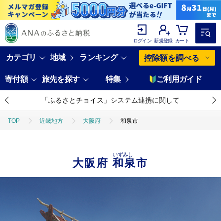
ログイン
新規登録
カート
カテゴリ
地域
ランキング
控除額を調べる
寄付額
旅先を探す
特集
ご利用ガイド
「ふるさとチョイス」システム連携に関して
TOP
近畿地方
大阪府
和泉市
いずみし
大阪府
和泉市