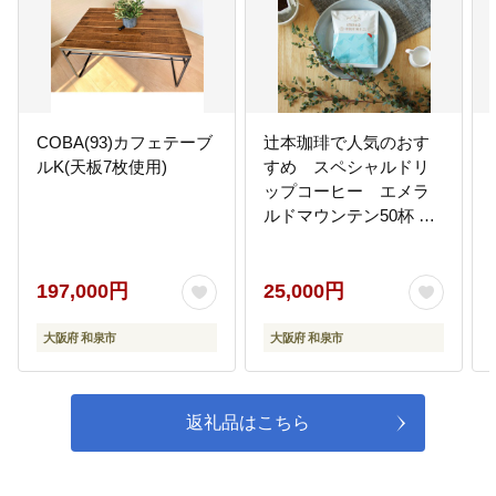
COBA(93)カフェテーブ
辻本珈琲で人気のおす
ルK(天板7枚使用)
すめ スペシャルドリ
ップコーヒー エメラ
ルドマウンテン50杯 自
家焙煎
197,000円
25,000円
大阪府 和泉市
大阪府 和泉市
返礼品はこちら