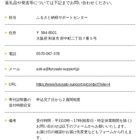
返礼品や発送等については下記までお問い合わせください。
担当
ふるさと納税サポートセンター
住所
〒 594-8501
大阪府 和泉市 府中町二丁目７番５号
電話
0570-067-378
メール
ask-a@furusato-support.jp
URL
https://www.furusato-support.jp/contact?site=4
寄付証明書の
申込完了日から２週間程度
送付時期目安
備考
受付時間：平日10時～17時(祝祭日・特定休業期間を除く)
お問い合わせは以下のフォームからお願いいたします。
お届け日の確認やお届け先変更などもフォームから行えま
す。