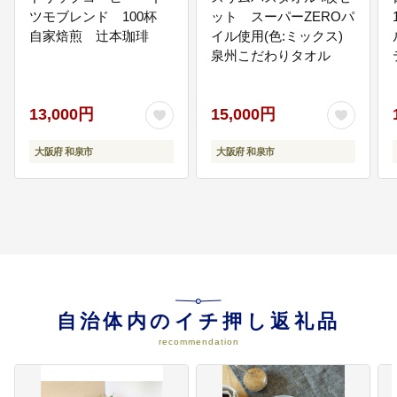
だきます。
ツモブレンド 100杯
ット スーパーZEROパ
自家焙煎 辻本珈琲
イル使用(色:ミックス)
泉州こだわりタオル
08
市長が必要と認める事業
使い道を市に一任される場合はこ
ちらを選択ください。
13,000円
15,000円
大阪府 和泉市
大阪府 和泉市
自治体内のイチ押し返礼品
recommendation