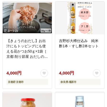
【きょうのおだし】お出
吉野杉大樽仕込み 純米
汁にもトッピングにも使
酢1本・すし酢2本セット
える花かつお50ｇ×1袋［
京都 削り節屋 おだしのプ
ロ 無添加 調味料 鰹節 か
つお節 人気 おすすめ お
いしい ギフト プレゼント
4,000円
4,000円
お取り寄せ 通販 送料無料
京都府 京都市
奈良県 橿原市
ふるさと納税 ］