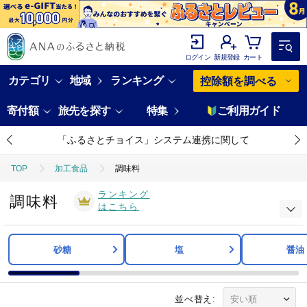
ログイン
新規登録
カート
カテゴリ
地域
ランキング
控除額を調べる
寄付額
旅先を探す
特集
ご利用ガイド
「ふるさとチョイス」システム連携に関して
TOP
加工食品
調味料
ランキング
調味料
はこちら
砂糖
塩
醤油
並べ替え: