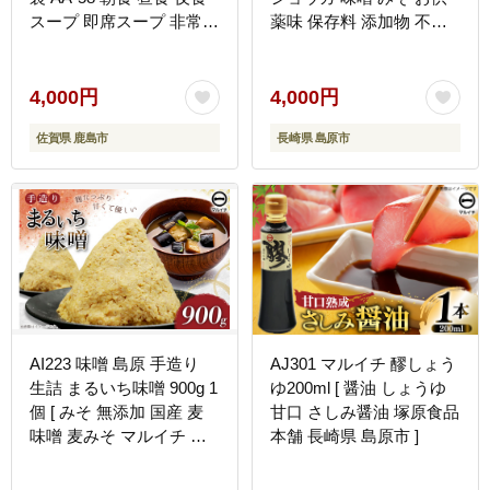
スープ 即席スープ 非常食
薬味 保存料 添加物 不使
防災 豚骨スープ とんこつ
用 国産 松本農園 人作 長
スープ 佐賀 鹿島 九州 お
崎県 島原市 ]
湯を注ぐだけ 簡単 便利
4,000円
4,000円
佐賀県 鹿島市
長崎県 島原市
AI223 味噌 島原 手造り
AJ301 マルイチ 醪しょう
生詰 まるいち味噌 900g 1
ゆ200ml [ 醤油 しょうゆ
個 [ みそ 無添加 国産 麦
甘口 さしみ醤油 塚原食品
味噌 麦みそ マルイチ 塚
本舗 長崎県 島原市 ]
原食品本舗 長崎県 島原市
]