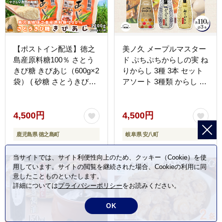
【ポストイン配送】徳之
美ノ久 メープルマスター
島産原料糖100％ さとう
ド ぷちぷちからしの実 ね
きび糖 きびあじ（600g×2
りからし 3種 3本 セット
袋） ( 砂糖 さとうきび糖
アソート 3種類 からし カ
ミネラル 砂糖 黒砂糖 お
ラシ マスタード 和からし
料理 お菓子づくり 徳之島
洋からし 粒 粒マスタード
鹿児島 奄美 ポストイン配
調味料 万能 万能調味料
4,500円
4,500円
送 レターパックライト 上
常備 お取り寄せ ご当地
鹿児島県 徳之島町
岐阜県 安八町
野砂糖 )
送料無料 岐阜県 安八町
当サイトでは、サイト利便性向上のため、クッキー（Cookie）を使
用しています。サイトの閲覧を継続された場合、Cookieの利用に同
意したことものといたします。
詳細については
プライバシーポリシー
をお読みください。
OK