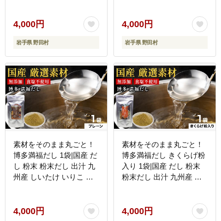
4,000円
4,000円
岩手県 野田村
岩手県 野田村
素材をそのまま丸ごと！
素材をそのまま丸ごと！
博多満福だし 1袋|国産 だ
博多満福だし きくらげ粉
し 粉末 粉末だし 出汁 九
入り 1袋|国産 だし 粉末
州産 しいたけ いりこ か
粉末だし 出汁 九州産 し
つおぶし 鰹節 昆布 こん
いたけ いりこ かつおぶし
ぶ 万能 和風だし 時短 味
鰹節 昆布 こんぶ 万能 和
噌汁 みそ汁 送料無料 福
風だし 時短 味噌汁 みそ
4,000円
4,000円
岡県 那珂川市
汁 送料無料 福岡県 那珂