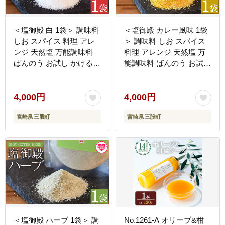
＜塩御殿 白 1袋＞ 調味料
＜塩御殿 カレー風味 1袋
しお スパイス 料理 アレ
＞ 調味料 しお スパイス
ンジ 天然塩 万能調味料
料理 アレンジ 天然塩 万
ばんのう お試し かける
能調味料 ばんのう お試し
混ぜる 調理 味付け ニン
かける 混ぜる 調理 味付
ニク にんにく コショウ
け ニンニク にんにく コ
胡椒 唐辛子 旨味 プロ 一
ショウ 胡椒 唐辛子 旨味
4,000円
4,000円
流 シェフの味【MI429-
プロ 一流 シェフの味
宮崎県 三股町
宮崎県 三股町
gs】【我生庵】
【MI430-gs】【我生庵】
＜塩御殿 ハーブ 1袋＞ 調
No.1261-A オリーブ&柑