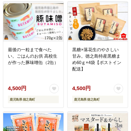
最後の一粒まで食べた
黒糖×落花生のやさしい
い。ごはんのお供 高校生
甘み。徳之島特産黒糖ま
が作った豚味噌缶（2缶）
め60ｇ×4袋【ポストイン
配送】
4,500円
4,500円
鹿児島県 徳之島町
鹿児島県 徳之島町