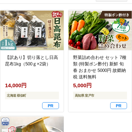
【訳あり】切り落とし日高
野菜詰め合わせ セット 7種
昆布1kg（500ｇ×2袋）
類 (特製ポン酢付) 新鮮 旬
春 おまかせ 5000円 故郷納
税 送料無料
14,000円
5,000円
北海道 様似町
高知県 室戸市