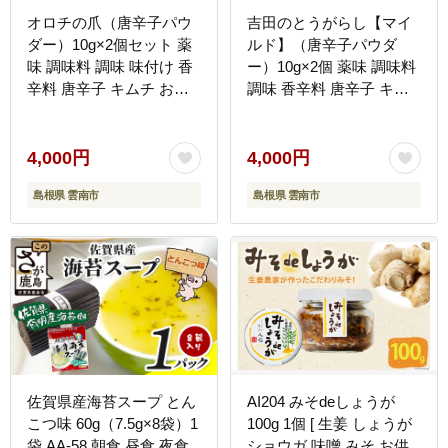
オロチの爪（唐辛子パウ
吉田のとうがらし【マイ
ダー）10g×2個セット 薬
ルド】（唐辛子パウダ
味 調味料 調味 味付け 香
ー）10g×2個 薬味 調味料
辛料 唐辛子 キムチ おす
調味 香辛料 唐辛子 キム
すめ お取り寄せ 島根県雲
チ おすすめ お取り寄せ
南市/有限会社田井産業
島根県雲南市/有限会社田
[AICY002]
井産業 [AICY003]
4,000円
4,000円
島根県 雲南市
島根県 雲南市
佐賀県産海苔スープ とん
AI204 みそdeしょうが
こつ味 60g（7.5g×8袋）1
100g 1個 [ 生姜 しょうが
袋 AA-58 朝食 昼食 夜食
ショウガ 味噌 みそ お供