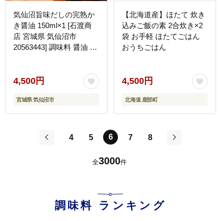
気仙沼旨味だしの完熟か
【北海道産】ほたて 炊き
き醤油 150ml×1 [石渡商
込みご飯の素 2合炊き×2
店 宮城県 気仙沼市
袋 お手軽 ほたてごはん
20563443] 調味料 醤油 カ
おうちごはん
キ 牡蠣 かき エキス
4,500円
4,500円
宮城県 気仙沼市
北海道 鹿部町
6
4
5
7
8
前
次
3000
全
件
調味料
ランキング