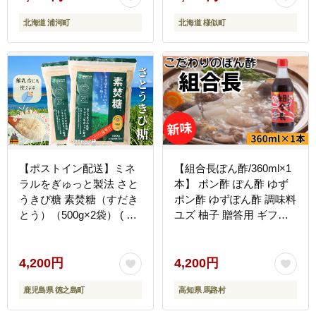
北海道 浦河町
北海道 様似町
【ポストイン配送】ミネ
【組合長ぽん酢/360ml×1
ラルをぎゅっと製法 さと
本】 ポン酢 ぽん酢 ゆず
うきび糖 素焚糖（すだき
ポン酢 ゆずぽん酢 調味料
とう）（500g×2袋） ( 砂
ユズ 柚子 贈答用 ギフト
糖 さとうきび糖 ミネラル
お歳暮 お中元 母の日 父
砂糖 黒砂糖 お料理 お菓
の日 敬老の日 のし 熨斗
子づくり 徳之島 鹿児島
有機 オーガニック ドレッ
4,200円
4,200円
奄美 ポストイン配送 レタ
シング 鍋 水炊き 高知県
鹿児島県 徳之島町
高知県 馬路村
ーパックライト 大東製糖
馬路村
)