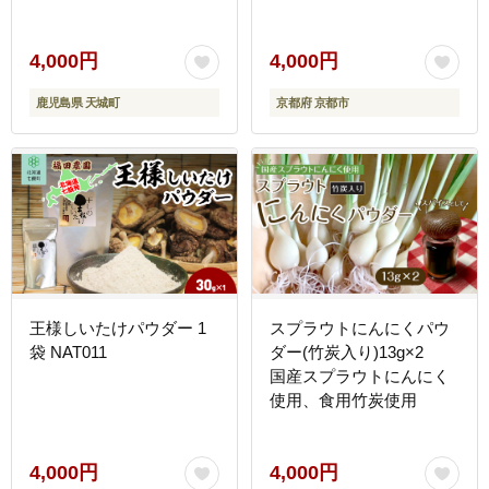
料理 調味料 グルメ ギフ
ト プレゼント 贈答用 お
取り寄せ 通販 ふるさと納
4,000円
4,000円
税 ］
鹿児島県 天城町
京都府 京都市
王様しいたけパウダー 1
スプラウトにんにくパウ
袋 NAT011
ダー(竹炭入り)13g×2
国産スプラウトにんにく
使用、食用竹炭使用
4,000円
4,000円