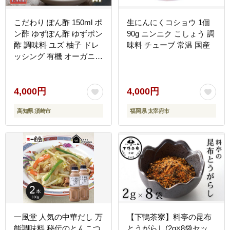
こだわり ぽん酢 150ml ポ
生にんにくコショウ 1個
ン酢 ゆずぽん酢 ゆずポン
90g ニンニク こしょう 調
酢 調味料 ユズ 柚子 ドレ
味料 チューブ 常温 国産
ッシング 有機 オーガニッ
ク 鍋 水炊き 贈答用 ギフ
ト 高知県 須崎市 MK050-
2x
4,000円
4,000円
高知県 須崎市
福岡県 太宰府市
一風堂 人気の中華だし 万
【下鴨茶寮】料亭の昆布
能調味料 秘伝のとんこつ
とうがらし(2g×8袋セッ