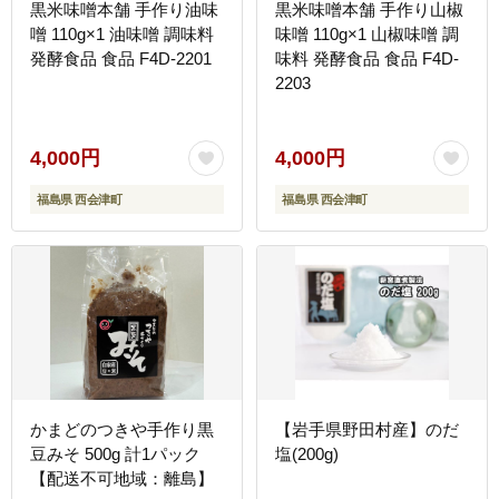
黒米味噌本舗 手作り油味
黒米味噌本舗 手作り山椒
噌 110g×1 油味噌 調味料
味噌 110g×1 山椒味噌 調
発酵食品 食品 F4D-2201
味料 発酵食品 食品 F4D-
2203
4,000円
4,000円
福島県 西会津町
福島県 西会津町
かまどのつきや手作り黒
【岩手県野田村産】のだ
豆みそ 500g 計1パック
塩(200g)
【配送不可地域：離島】