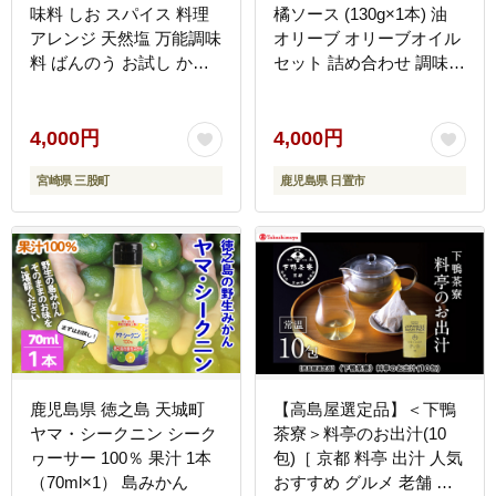
味料 しお スパイス 料理
橘ソース (130g×1本) 油
アレンジ 天然塩 万能調味
オリーブ オリーブオイル
料 ばんのう お試し かけ
セット 詰め合わせ 調味料
る 混ぜる 調理 味付け ニ
箱入り ギフト 贈答 プレ
ンニク にんにく コショウ
ゼント 柑橘 ソース ジュ
胡椒 唐辛子 旨味 プロ 一
ース 【鹿児島オリーブ】
4,000円
4,000円
流 シェフの味【MI431-
宮崎県 三股町
鹿児島県 日置市
gs】【我生庵】
鹿児島県 徳之島 天城町
【高島屋選定品】＜下鴨
ヤマ・シークニン シーク
茶寮＞料亭のお出汁(10
ヮーサー 100％ 果汁 1本
包)［ 京都 料亭 出汁 人気
（70ml×1） 島みかん
おすすめ グルメ 老舗 京