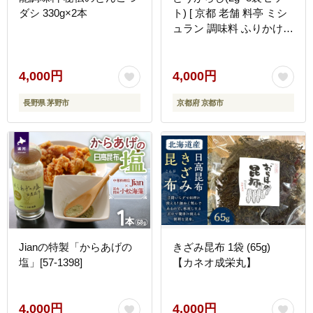
ダシ 330g×2本
ト) [ 京都 老舗 料亭 ミシ
ュラン 調味料 ふりかけ
七味 人気 おすすめ グル
メ 京料理 京懐石 ギフト
プレゼント お取り寄せ 通
4,000円
4,000円
販 送料無料 ふるさと納税
長野県 茅野市
京都府 京都市
]
Jianの特製「からあげの
きざみ昆布 1袋 (65g)
塩」[57-1398]
【カネオ成栄丸】
4,000円
4,000円