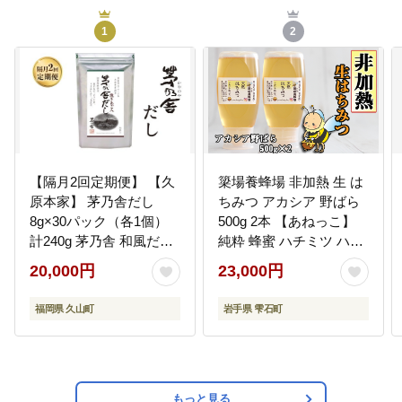
1
2
【隔月2回定期便】 【久
簗場養蜂場 非加熱 生 は
原本家】 茅乃舎だし
ちみつ アカシア 野ばら
8g×30パック（各1個）
500g 2本 【あねっこ】
計240g 茅乃舎 和風だし
純粋 蜂蜜 ハチミツ ハニ
出汁 だしの素
ー 1kg 1キロ 国産 国内
20,000円
23,000円
産 日本産 使いやすい ボ
トル 長期保存 産地直送
福岡県 久山町
岩手県 雫石町
アカシヤ 野バラ 野薔薇
蜜 みつ ミツ 人気 稀少
希少 お取り寄せ プレゼ
ント 贈り物 仕送り 家庭
用 自宅用 常温発送 調味
もっと見る