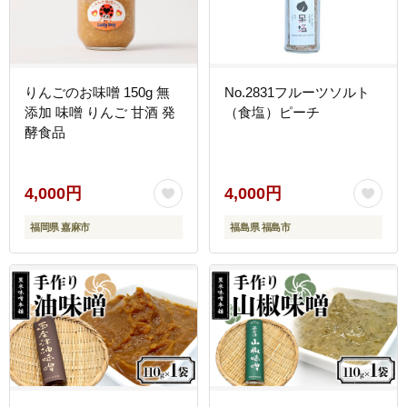
りんごのお味噌 150g 無
No.2831フルーツソルト
添加 味噌 りんご 甘酒 発
（食塩）ピーチ
酵食品
4,000円
4,000円
福岡県 嘉麻市
福島県 福島市