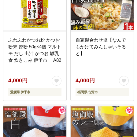
ふわふわかつお粉 かつお
自家製合わせ塩【なんで
粉末 鰹粉 50g×4個 マルト
もかけてみんしゃいそる
モ だし 出汁 かつお 離乳
と】
食 炊きこみ 伊予市 ｜A82
4,000円
4,000円
愛媛県 伊予市
福岡県 古賀市