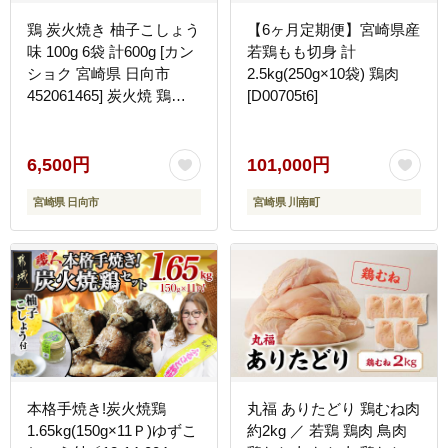
鶏 炭火焼き 柚子こしょう
【6ヶ月定期便】宮崎県産
味 100g 6袋 計600g [カン
若鶏もも切身 計
ショク 宮崎県 日向市
2.5kg(250g×10袋) 鶏肉
452061465] 炭火焼 鶏肉
[D00705t6]
親鳥 柚子こしょう ゆずこ
しょう 柚子胡椒
6,500円
101,000円
宮崎県 日向市
宮崎県 川南町
本格手焼き!炭火焼鶏
丸福 ありたどり 鶏むね肉
1.65kg(150g×11Ｐ)ゆずこ
約2kg ／ 若鶏 鶏肉 鳥肉