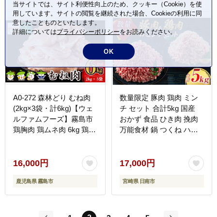
当サイトでは、サイト利便性向上のため、クッキー（Cookie）を使
用しています。サイトの閲覧を継続された場合、Cookieの利用に同
意したことものといたします。
詳細については
プライバシーポリシー
をお読みください。
OK
A0-272 森林どり むね肉
数量限定 豚肉 鶏肉 ミン
(2kg×3袋・計6kg)【ウェ
チ セット 合計5kg 国産
ルファムフーズ】霧島市
おかず 食品 ひき肉 挽肉
鶏胸肉 鶏ムネ肉 6kg 鶏む
万能食材 鍋 つくね ハン
ね 国産 鳥肉 鶏肉 胸肉
バーグ ミート スパゲッテ
ィ パスタ カレー お祝 記
念日 おすすめ お弁当 お
16,000円
17,000円
つまみ 小分け おすそ分け
鹿児島県 霧島市
宮崎県 日南市
お取り寄せ グルメ 大容量
宮崎県 日南市 送料無料
_CB94-24