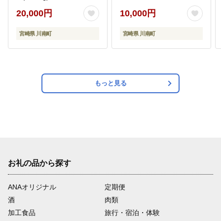
肉 とり もも肉 モモ
九州産 鳥 宮崎県産 小分
20,000円
10,000円
5.1kg からあげ 唐揚げ
け 炭火焼き 】 [C00901-
チキン南蛮 送料無料 】
ss]
宮崎県 川南町
宮崎県 川南町
[C00711]
もっと見る
お礼の品から探す
ANAオリジナル
定期便
酒
肉類
加工食品
旅行・宿泊・体験