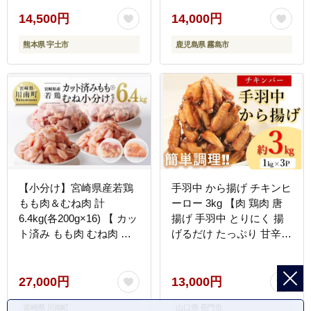
14,500円
14,000円
熊本県 宇土市
鹿児島県 霧島市
【小分け】宮崎県産若鶏
手羽中 から揚げ チキンヒ
もも肉＆むね肉 計
ーロー 3kg 【肉 鶏肉 唐
6.4kg(各200g×16) 【 カッ
揚げ 手羽中 とりにく 揚
ト済み もも肉 むね肉 小
げるだけ たっぷり 甘辛
分け - 肉 鶏肉 若鶏 九州
スパイシー チキンバー か
産 宮崎県産 真空パック
らあげ お弁当 おかず お
トレイレス 】 [C00806]
つまみ 大容量 簡単調理
27,000円
13,000円
山口県 長門市】(1004)
宮崎県 川南町
山口県 長門市