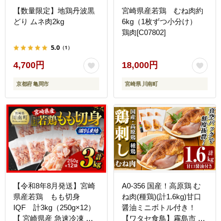
【数量限定】地鶏丹波黒
宮崎県産若鶏 むね肉約
どり ムネ肉2kg
6kg（1枚ずつ小分け）
鶏肉[C07802]
5.0
（1）
4,700円
18,000円
京都府 亀岡市
宮崎県 川南町
【令和8年8月発送】宮崎
A0-356 国産！高原鶏 む
県産若鶏 もも切身
ね肉(種鶏)(計1.6kg)甘口
IQF 計3kg（250g×12）
醤油ミニボトル付き！
【 宮崎県産 急速冷凍 瞬
【ワタセ食鳥】霧島市 肉