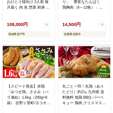
おひとり様向け 2人前 毎
り」 豊富なたんぱく
月届く 肉 魚 惣菜 刺身 加
鶏胸肉（8～12枚）：
工品 おかず 一人暮らし
B145-011
冷凍 hn057
108,000円
14,500円
高知県 室戸市
佐賀県 佐賀市
【スピード発送】赤鶏
丸ごと一羽！丸鶏（あり
「みつせ鶏」ささみ（バ
たどり）約2㎏ 九州産 送
ラ凍結）1.6kg（200g×8
料無料 地鶏 BBQ バーベ
袋） 吉野ヶ里町/ヨコオフ
キュー 鶏肉 クリスマス料
ーズ [FAE048]
理 鳥 肉 佐賀