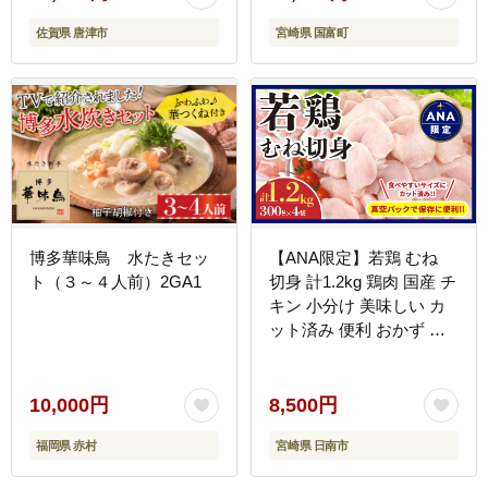
簡単調理 便利 手軽 時短
佐賀県 唐津市
宮崎県 国富町
レンジ調理 湯煎
博多華味鳥 水たきセッ
【ANA限定】若鶏 むね
ト（３～４人前）2GA1
切身 計1.2kg 鶏肉 国産 チ
キン 小分け 美味しい カ
ット済み 便利 おかず お
弁当 おつまみ 食品 真空
パック ヘルシー から揚げ
チキン南蛮 焼肉 サラダ
10,000円
8,500円
簡単調理 万能食材 おすす
福岡県 赤村
宮崎県 日南市
め ご褒美 記念日 お祝い
おすそ分け 冷凍 日南市