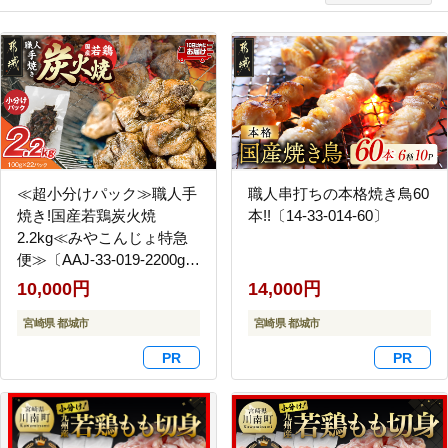
≪超小分けパック≫職人手
職人串打ちの本格焼き鳥60
焼き!国産若鶏炭火焼
本!!〔14-33-014-60〕
2.2kg≪みやこんじょ特急
便≫〔AAJ-33-019-2200g-
Q〕
10,000円
14,000円
宮崎県 都城市
宮崎県 都城市