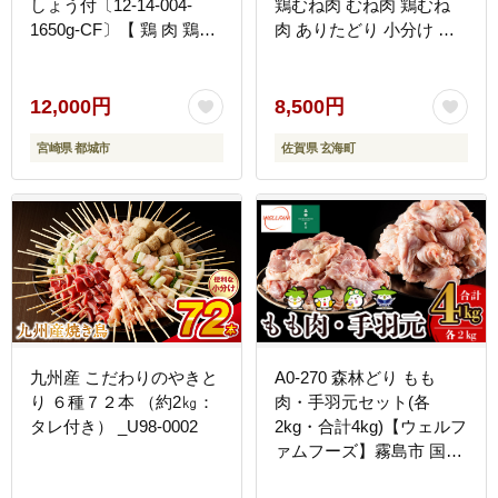
しょう付〔12-14-004-
鶏むね肉 むね肉 鶏むね
1650g-CF〕【 鶏 肉 鶏肉
肉 ありたどり 小分け 真
国産 とり 小分け 炭火焼
空パック ヘルシー サラダ
き 】
チキン からあげ 唐揚げ
チキンカツ 筋トレ ダイエ
12,000円
8,500円
ット 国産
宮崎県 都城市
佐賀県 玄海町
九州産 こだわりのやきと
A0-270 森林どり もも
り ６種７２本 （約2㎏：
肉・手羽元セット(各
タレ付き） _U98-0002
2kg・合計4kg)【ウェルフ
ァムフーズ】霧島市 国産
鶏 鳥肉