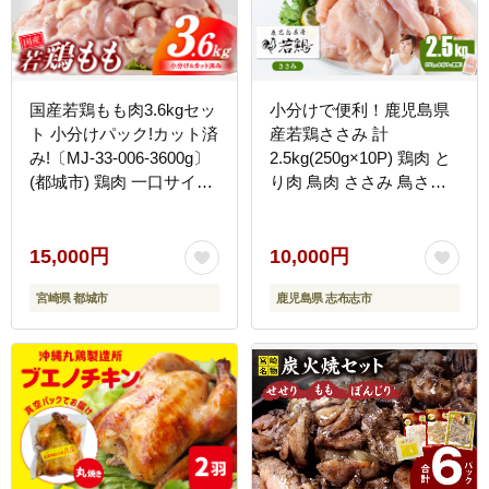
国産若鶏もも肉3.6kgセッ
小分けで便利！鹿児島県
ト 小分けパック!カット済
産若鶏ささみ 計
み!〔MJ-33-006-3600g〕
2.5kg(250g×10P) 鶏肉 と
(都城市) 鶏肉 一口サイズ
り肉 鳥肉 ささみ 鳥ささ
モモ 300g×12パック 計
み ヘルシー ダイエット
3.6kg
低カロリー 若鶏 小分け
真空 真空パック 保存 カ
15,000円
10,000円
ット カット済 a0-359
宮崎県 都城市
鹿児島県 志布志市