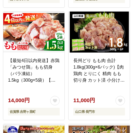
肉 鳥肉 とりにく ハーブ
プレーン おすすめ グルメ
冷凍 徳島県
【最短4日以内発送】赤鶏
長州どり もも肉 合計
「みつせ鶏」もも切身
1.8kg(300g×6パック)【肉
（バラ凍結）
鶏肉 とりにく 精肉 もも
1.5kg（300g×5袋）【ス
切り身 カット済 小分け
ピード発送】吉野ヶ里町/
山口県 長門市】(1006)
ヨコオフーズ 鶏もも
[FAE047]
14,000円
11,000円
佐賀県 吉野ヶ里町
山口県 長門市