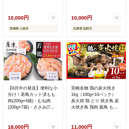
量 冷凍
鶏 塩焼き 筋トレ キャン
プ アウトドア BBQ ヘル
シー 健康 トレーニング
10,000円
10,000円
ダイエット
宮崎県 小林市
兵庫県 加西市
【8月中の発送】便利な小
宮崎名物 鶏の炭火焼き
分け！若鳥カット済もも
1kg（100g×10パック）
肉(200g×4袋)・むね肉
炭火焼 鶏 とり 焼き鳥 炭
(200g×7袋)・ささみ(7袋
火焼き鳥 鶏肉 親鳥 もも
合計1.4kg) 小袋詰め合わ
むね 国産 おつまみ おか
せ(合計3.6kg) 鶏肉 唐揚
ず 惣菜 常温保存 非常食
げ 親子丼 お弁当
キャンプ 小分け パック
18,000円
11,000円