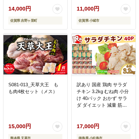
14,000円
11,000円
佐賀県 吉野ヶ里町
佐賀県 小城市
S081-013_天草大王 も
訳あり 国産 鶏肉 サラダ
も肉4枚セット（メス）
チキン 3.2kg むね肉 小分
け 40パック おかず サラ
ダ ダイエット 減量 筋ト
レ アスリート トレーニン
グ ジム フィットネス タ
ンパク質 プロテイン 糖質
15,000円
17,000円
制限 美容 健康 鳥 鶏 とり
熊本県 天草市
徳島県 小松島市