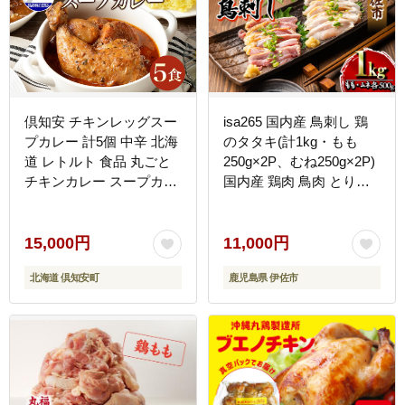
倶知安 チキンレッグスー
isa265 国内産 鳥刺し 鶏
プカレー 計5個 中辛 北海
のタタキ(計1kg・もも
道 レトルト 食品 丸ごと
250g×2P、むね250g×2P)
チキンカレー スープカレ
国内産 鶏肉 鳥肉 とりに
ー 野菜 じゃがいも 鶏 チ
く 鶏刺し 刺身 モモ ムネ
キン お取り寄せ グルメ
お刺身 小分け 具材 おつ
まみ 晩酌 食べ比べ たた
15,000円
11,000円
き 【増元精肉店】
北海道 倶知安町
鹿児島県 伊佐市