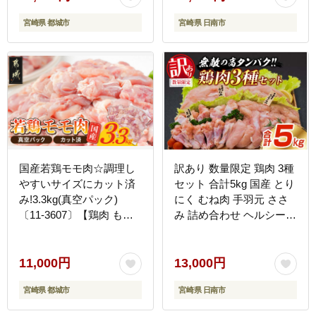
小分け 便利 おすすめ グ
宮崎県 都城市
宮崎県 日南市
ルメ お取り寄せ おすそ分
け 宮崎県 日南市 送料無
料_BDV2-26
国産若鶏モモ肉☆調理し
訳あり 数量限定 鶏肉 3種
やすいサイズにカット済
セット 合計5kg 国産 とり
み!3.3kg(真空パック)
にく むね肉 手羽元 ささ
〔11-3607〕【鶏肉 もも
み 詰め合わせ ヘルシー
モモ】
高タンパク質 真空パック
おかず お弁当 おつまみ
簡単調理 から揚げ チキン
11,000円
13,000円
南蛮 サラダ 炒め物 万能
宮崎県 都城市
宮崎県 日南市
食材 便利 大容量 まとめ
買い ストック 冷凍 宮崎