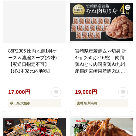
宮崎県 送料無料_AV6-26
85P2306 比内地鶏1羽ケ
宮崎県産若鶏ムネ切身 計
ース＆濃縮スープ(冷凍)
4kg (250ｇ×16袋) 肉鶏
【配送日指定不可】
鶏肉とり肉国産鶏肉九州
【(株)本家比内地鶏】
産鶏肉宮崎県産鶏肉送料
無料鶏肉 [D00708]
17,000円
19,000円
秋田県 大館市
宮崎県 川南町