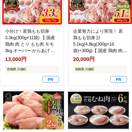
小分け！若鶏もも切身
企業努力により実現！ 若
3.3kg(300g×11袋) 【 国産
鶏もも切身 計
鶏肉 肉 とり もも肉 モモ
5.1kg(4.8kg(300g×16
3kg オーバー からあげ 唐
袋)+300g)【 国産 鶏肉 肉
揚げ チキン南蛮 送料無料
とり もも肉 モモ 5.1kg か
13,000円
20,000円
】 [C00712]
らあげ 唐揚げ チキン南蛮
宮崎県 川南町
送料無料 】 [C00711]
宮崎県 川南町