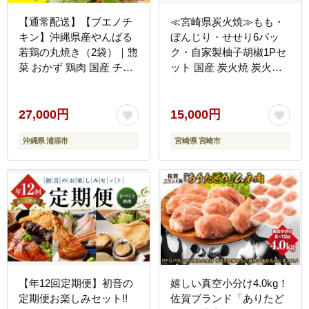
【通常配送】【ブエノチ
≪宮崎県炭火焼≫もも・
キン】沖縄県産やんばる
ぼんじり・せせり6パッ
若鶏の丸焼き（2袋）｜惣
ク・自家製柚子胡椒1Pセ
菜 おかず 鶏肉 国産 チキ
ット 国産 炭火焼 炭火焼
ン ローストチキン
き もも ぼんじり せせり
鶏肉 冷凍 湯煎 パック 小
分け おつまみ つまみ
27,000円
15,000円
沖縄県 浦添市
宮崎県 宮崎市
【年12回定期便】初音の
嬉しい真空小分け4.0kg！
定期便お楽しみセット!!
佐賀ブランド「ありたど