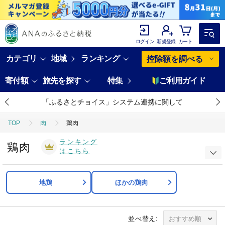
ログイン
新規登録
カート
カテゴリ
地域
ランキング
控除額を調べる
寄付額
旅先を探す
特集
ご利用ガイド
「ふるさとチョイス」システム連携に関して
TOP
肉
鶏肉
ランキング
鶏肉
はこちら
地鶏
ほかの鶏肉
並べ替え: