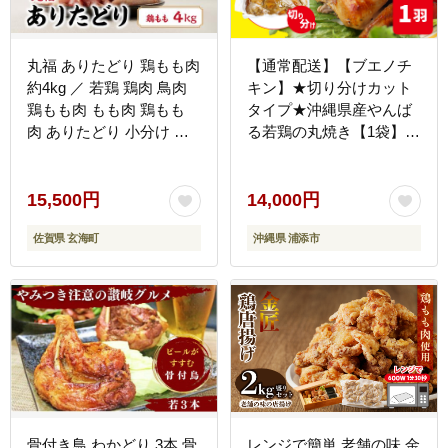
丸福 ありたどり 鶏もも肉
【通常配送】【ブエノチ
約4kg ／ 若鶏 鶏肉 鳥肉
キン】★切り分けカット
鶏もも肉 もも肉 鶏もも
タイプ★沖縄県産やんば
肉 ありたどり 小分け 真
る若鶏の丸焼き【1袋】｜
空パック ジューシー から
惣菜 おかず 鶏肉 国産 チ
あげ 唐揚げ 親子丼 チキ
キン ローストチキン
ンカツ 国産
15,500円
14,000円
佐賀県 玄海町
沖縄県 浦添市
骨付き鳥 わかどり 3本 骨
レンジで簡単 老舗の味 金