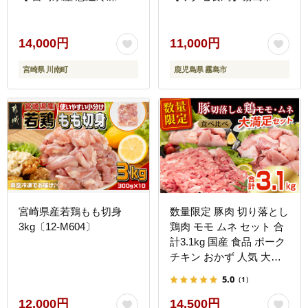
間凍結 国産 九州産 鶏肉
鶏肉 鳥肉 ムネ肉 鶏むね
若鶏 肉 とり もも モモ肉
胸肉 鶏刺し 鳥刺し タタ
大容量 宮崎県 川南町 送
キ 刺身 真空パック 急速
14,000円
11,000円
料無料 】 [C12014r808]
冷凍 ヘルシー ダイエット
宮崎県 川南町
鹿児島県 霧島市
九州産 たんぱく質 プロテ
イン
宮崎県産若鶏もも切身
数量限定 豚肉 切り落とし
3kg〔12-M604〕
鶏肉 モモ ムネ セット 合
計3.1kg 国産 食品 ポーク
チキン おかず 人気 大容
量 万能食材 焼肉 から揚
5.0
（1）
げ 炒め物 お弁当 おつま
み 詰め合わせ 食べ比べ
12,000円
14,500円