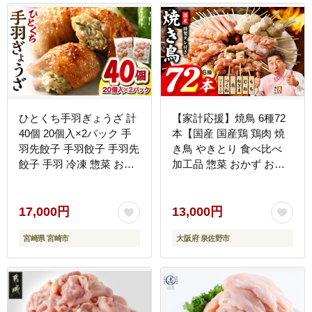
県 日南市_BC113-25
ひとくち手羽ぎょうざ 計
【家計応援】焼鳥 6種72
40個 20個入×2パック 手
本【国産 国産鶏 鶏肉 焼
羽先餃子 手羽餃子 手羽先
き鳥 やきとり 食べ比べ
餃子 手羽 冷凍 惣菜 おか
加工品 惣菜 おかず おつ
ず お弁当
まみ 冷凍 小分け もも ね
ぎま ムネ つくね ソーセ
ージ 肩 タレ付き 農福連
17,000円
13,000円
携】 099H3399
宮崎県 宮崎市
大阪府 泉佐野市