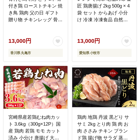
付き鶏 ローストチキン 焼
匠 鶏唐揚げ 2kg 500g × 4
き鳥 鶏肉 父の日 ギフト
袋 セット からあげ 小分
贈り物 チキンレッグ 骨付
け 冷凍 冷凍食品 自然解
き肉 ひな 若鶏 柔らかい
凍可 お手軽 ジューシー
スパイシー 湯せん 簡単調
もも肉 鶏肉 醤油 惣菜 弁
理 鶏もも肉 もも肉 肉 鳥
当 おかず おつまみ レン
13,000円
13,000円
肉 とりにく ご当地グルメ
ジ 時短 簡単 調理 愛知県
香川県 丸亀市
愛知県 小牧市
B級グルメ おつまみ おか
小牧市 デリカ食品 お取り
ず 惣菜 酒の肴 ビール チ
寄せ グルメ 送料無料
ューハイ 焼酎 ワイン 日
本酒 ウイスキー アウトド
ア キャンプ 料理 ふるさ
と納税骨付鶏 ふるさと納
税肉 香川県 丸亀市 ふじ
むらTSK株式会社
宮崎県産若鶏むね肉カッ
鶏肉 地鶏 丹波 黒どり サ
ト 3.6kg（300g×12P）国
サミ 2kg とり肉 鶏 肉 お
産 鶏肉 若鶏 モモ カット
肉 ささみ チキン ブラン
済み 小分け 唐揚げ 大容
ド鶏 揚げ物 サラダ 蒸し