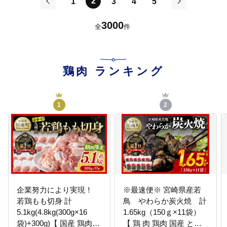
2
1
3
4
5
前
次
3000
全
件
鶏肉
ランキング
1
2
企業努力により実現！
※最速便※ 宮崎県産若
若鶏もも切身 計
鳥 やわらか炭火焼 計
5.1kg(4.8kg(300g×16
1.65kg（150ｇ×11袋）
袋)+300g)【 国産 鶏肉
【 鶏 肉 鶏肉 国産 とり