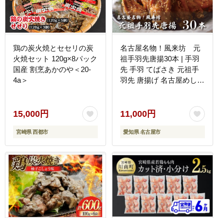
鶏の炭火焼とセセリの炭
名古屋名物！風来坊 元
火焼セット 120g×8パック
祖手羽先唐揚30本 | 手羽
国産 割烹あかのや＜20-
先 手羽 てばさき 元祖手
4a＞
羽先 唐揚げ 名古屋めし
ご当地グルメ 鶏肉 鶏 お
つまみ つまみ アテ ビー
ルに合う パーティー 惣菜
15,000円
11,000円
名店 人気店 人気 おすす
宮崎県 西都市
愛知県 名古屋市
め 送料無料