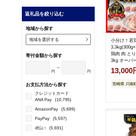
返礼品を絞り込む
地域から探す
地域を選択する
小分け！若
3.3kg(300
鶏肉 肉 とり
寄付金額から探す
3kg オーバ
げ チキン南
～
13,000
円
円
[C00712]
宮崎県 川南
お支払方法から探す
クレジットカード
ANA Pay
(10,795)
AmazonPay
(5,689)
PayPay
(5,597)
d払い
(5,691)