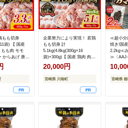
鶏もも切身
企業努力により実現！ 若鶏
≪超小分
g×11袋) 【 国産
もも切身 計
焼き!国
 もも肉 モモ
5.1kg(4.8kg(300g×16
2.2kg
ー からあげ 唐揚
袋)+300g)【 国産 鶏肉 肉
≫〔AAJ-3
蛮 送料無料 】
とり もも肉 モモ 5.1kg か
円
20,000円
10,0
らあげ 唐揚げ チキン南蛮
送料無料 】 [C00711]
町
宮崎県 川南町
宮崎県 