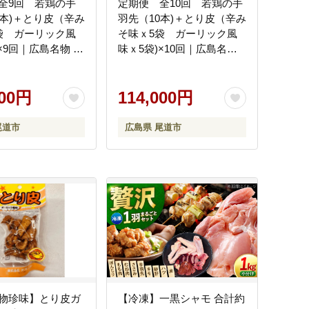
全9回 若鶏の手
定期便 全10回 若鶏の手
0本)＋とり皮（辛み
羽先（10本)＋とり皮（辛み
袋 ガーリック風
そ味ｘ5袋 ガーリック風
×9回｜広島名物 逸
味ｘ5袋)×10回｜広島名物
元 手羽中 ガーリッ
逸品 手羽元 手羽中 ガーリ
常温保存 おつまみ
ック風味 常温保存 おつま
プレゼント 贈り物
000円
み ギフト プレゼント 贈り
114,000円
尾道市
物 広島県 尾道市
尾道市
広島県 尾道市
物珍味】とり皮ガ
【冷凍】一黒シャモ 合計約