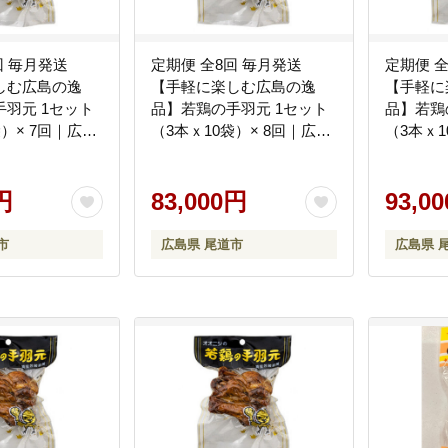
回 毎月発送
定期便 全8回 毎月発送
定期便 
しむ広島の逸
【手軽に楽しむ広島の逸
【手軽に
羽元 1セット
品】若鶏の手羽元 1セット
品】若鶏
袋）× 7回｜広島
（3本ｘ10袋）× 8回｜広島
（3本ｘ1
ック風味 常温
名物 ガーリック風味 常温
名物 ガ
み ギフト プレ
保存 おつまみ ギフト プレ
保存 お
物 広島県 尾道
円
ゼント 贈り物 広島県 尾道
83,000円
ゼント 
93,0
市
市
市
広島県 尾道市
広島県 