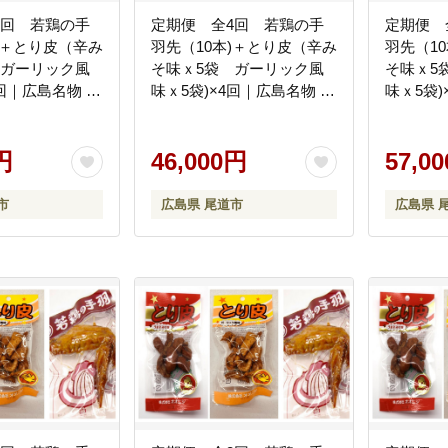
3回 若鶏の手
定期便 全4回 若鶏の手
定期便 
)＋とり皮（辛み
羽先（10本)＋とり皮（辛み
羽先（1
 ガーリック風
そ味ｘ5袋 ガーリック風
そ味ｘ5
3回｜広島名物 逸
味ｘ5袋)×4回｜広島名物 逸
味ｘ5袋)
手羽中 ガーリッ
品 手羽元 手羽中 ガーリッ
品 手羽
保存 おつまみ
ク風味 常温保存 おつまみ
ク風味 
ゼント 贈り物
円
ギフト プレゼント 贈り物
46,000円
ギフト 
57,0
市
広島県 尾道市
広島県 
市
広島県 尾道市
広島県 