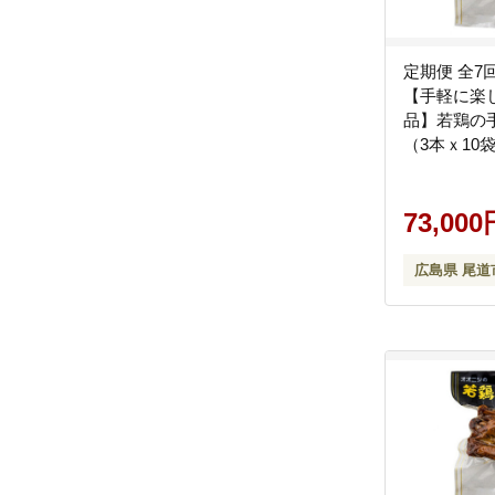
定期便 全7
【手軽に楽
品】若鶏の手
（3本ｘ10
名物 ガーリ
保存 おつま
ゼント 贈り
73,000
市
広島県 尾道