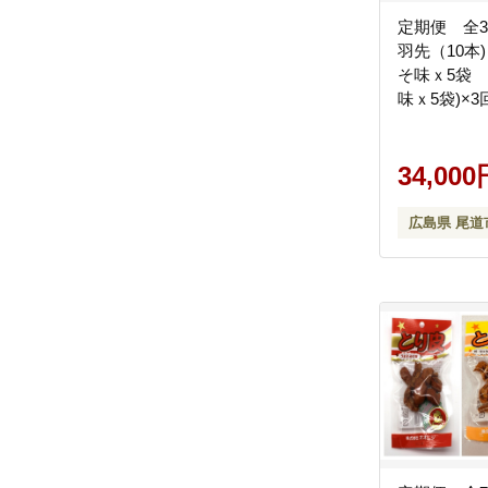
定期便 全
羽先（10本
そ味ｘ5袋
味ｘ5袋)×
品 手羽元 
ク風味 常温
ギフト プレ
34,000
広島県 尾道
広島県 尾道