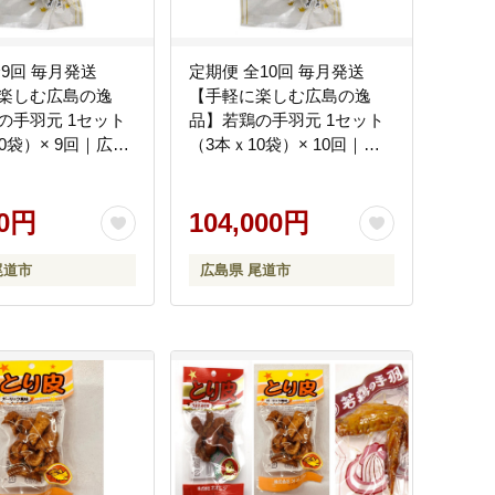
全9回 毎月発送
定期便 全10回 毎月発送
楽しむ広島の逸
【手軽に楽しむ広島の逸
の手羽元 1セット
品】若鶏の手羽元 1セット
0袋）× 9回｜広島
（3本ｘ10袋）× 10回｜広
ーリック風味 常温
島名物 ガーリック風味 常
つまみ ギフト プレ
温保存 おつまみ ギフト プ
贈り物 広島県 尾道
00円
レゼント 贈り物 広島県 尾
104,000円
道市
尾道市
広島県 尾道市