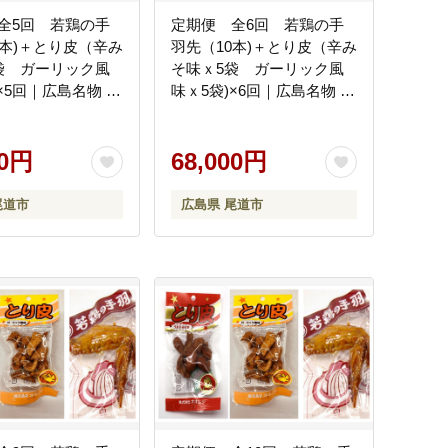
全5回 若鶏の手
定期便 全6回 若鶏の手
0本)＋とり皮（辛み
羽先（10本)＋とり皮（辛み
袋 ガーリック風
そ味ｘ5袋 ガーリック風
×5回｜広島名物 逸
味ｘ5袋)×6回｜広島名物 逸
元 手羽中 ガーリッ
品 手羽元 手羽中 ガーリッ
常温保存 おつまみ
ク風味 常温保存 おつまみ
プレゼント 贈り物
00円
ギフト プレゼント 贈り物
68,000円
尾道市
広島県 尾道市
尾道市
広島県 尾道市