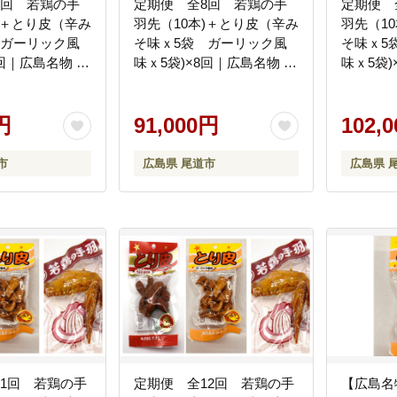
7回 若鶏の手
定期便 全8回 若鶏の手
定期便 
)＋とり皮（辛み
羽先（10本)＋とり皮（辛み
羽先（1
 ガーリック風
そ味ｘ5袋 ガーリック風
そ味ｘ5
7回｜広島名物 逸
味ｘ5袋)×8回｜広島名物 逸
味ｘ5袋)
手羽中 ガーリッ
品 手羽元 手羽中 ガーリッ
品 手羽
保存 おつまみ
ク風味 常温保存 おつまみ
ク風味 
ゼント 贈り物
円
ギフト プレゼント 贈り物
91,000円
ギフト 
102,
市
広島県 尾道市
広島県 
市
広島県 尾道市
広島県 
11回 若鶏の手
定期便 全12回 若鶏の手
【広島名