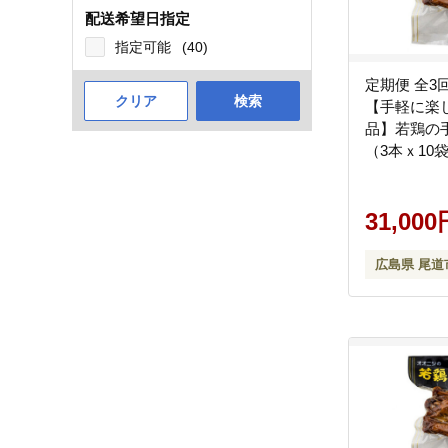
配送希望日指定
指定可能
(40)
定期便 全3
クリア
検索
【手軽に楽
品】若鶏の手
（3本ｘ10
名物 ガーリ
保存 おつま
ゼント 贈り
31,000
市
広島県 尾道