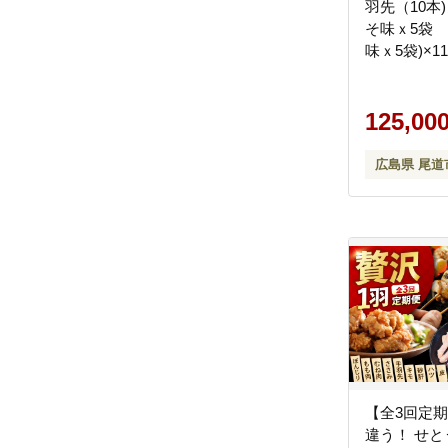
羽先（10本
そ味ｘ5袋
味ｘ5袋)×
逸品 手羽元
ック風味 常
み ギフト 
125,00
物 広島県 
広島県 尾道
【全3回定期
違う！ せ