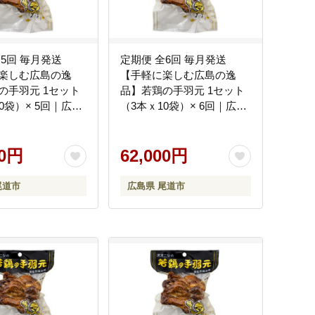
全5回 毎月発送
定期便 全6回 毎月発送
楽しむ広島の逸
【手軽に楽しむ広島の逸
の手羽元 1セット
品】若鶏の手羽元 1セット
0袋）× 5回｜広島
（3本ｘ10袋）× 6回｜広島
ーリック風味 常温
名物 ガーリック風味 常温
つまみ ギフト プレ
保存 おつまみ ギフト プレ
贈り物 広島県 尾道
00円
ゼント 贈り物 広島県 尾道
62,000円
市
尾道市
広島県 尾道市