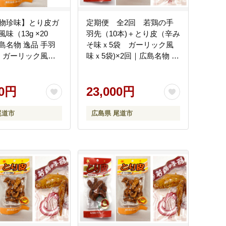
物珍味】とり皮ガ
定期便 全2回 若鶏の手
味（13g ×20
羽先（10本)＋とり皮（辛み
島名物 逸品 手羽
そ味ｘ5袋 ガーリック風
中 ガーリック風味
味ｘ5袋)×2回｜広島名物 逸
 おつまみ ギフト
品 手羽元 手羽中 ガーリッ
ト 贈り物 広島県
ク風味 常温保存 おつまみ
00円
ギフト プレゼント 贈り物
23,000円
広島県 尾道市
尾道市
広島県 尾道市