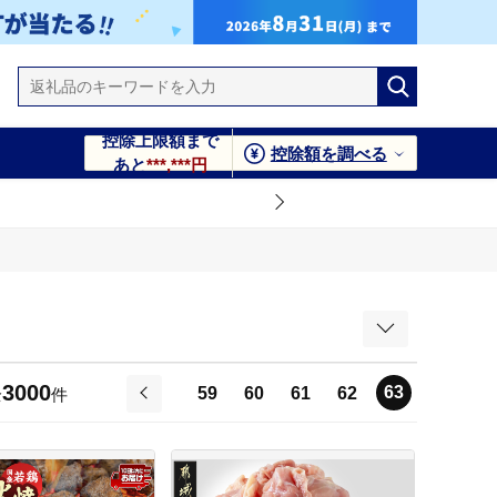
控除上限額まで
控除額を調べる
あと
***,***円
3000
63
59
60
61
62
全
件
前