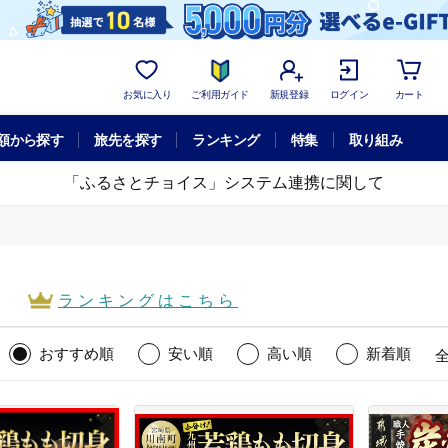
お気に入り
ご利用ガイド
新規登録
ログイン
カート
額から探す
旅先を探す
ランキング
特集
取り組み
「ふるさとチョイス」システム連携に関して
ランキング
はこちら
おすすめ順
安い順
高い順
新着順