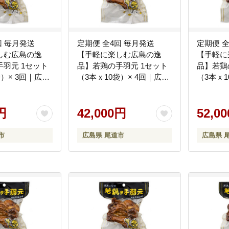
回 毎月発送
定期便 全4回 毎月発送
定期便 
しむ広島の逸
【手軽に楽しむ広島の逸
【手軽に
羽元 1セット
品】若鶏の手羽元 1セット
品】若鶏
袋）× 3回｜広島
（3本ｘ10袋）× 4回｜広島
（3本ｘ1
ック風味 常温
名物 ガーリック風味 常温
名物 ガ
み ギフト プレ
保存 おつまみ ギフト プレ
保存 お
物 広島県 尾道
円
ゼント 贈り物 広島県 尾道
42,000円
ゼント 
52,0
市
市
市
広島県 尾道市
広島県 