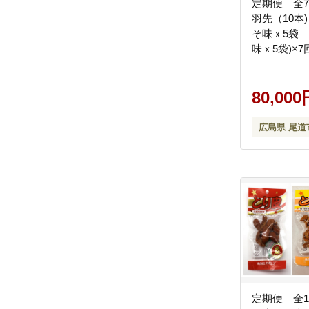
定期便 全
羽先（10本
そ味ｘ5袋
味ｘ5袋)×
品 手羽元 
ク風味 常温
ギフト プレ
80,000
広島県 尾道
広島県 尾道
定期便 全