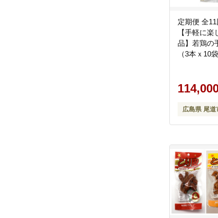
定期便 全1
【手軽に楽
品】若鶏の手
（3本ｘ10袋
島名物 ガー
温保存 おつ
レゼント 贈
114,00
道市
広島県 尾道