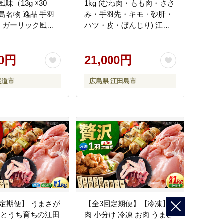
味（13g ×30
1kg (むね肉・もも肉・ささ
島名物 逸品 手羽
み・手羽先・キモ・砂肝・
中 ガーリック風味
ハツ・皮・ぼんじり) 江田
 おつまみ ギフト
島市／ポーク＆チキン江田
ト 贈り物 広島県
島 [XAH004] 軍鶏肉 鳥肉 お
00円
肉
21,000円
尾道市
広島県 江田島市
回定期便】 うまさが
【全3回定期便】【冷凍】
せとうち育ちの江田
肉 小分け 冷凍 お肉 うまさ