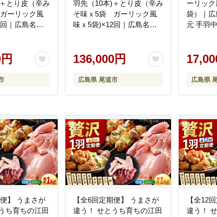
)＋とり皮（辛み
羽先（10本)＋とり皮（辛み
ーリック風
 ガーリック風
そ味ｘ5袋 ガーリック風
袋）｜広
11回｜広島名物
味ｘ5袋)×12回｜広島名物
元 手羽
 手羽中 ガーリ
逸品 手羽元 手羽中 ガーリ
常温保存
温保存 おつま
ック風味 常温保存 おつま
プレゼン
プレゼント 贈り
0円
み ギフト プレゼント 贈り
136,000円
尾道市
17,0
尾道市
物 広島県 尾道市
市
広島県 尾道市
広島県 
便】 うまさが
【全6回定期便】 うまさが
【全12
とうち育ちの江田
違う！ せとうち育ちの江田
違う！ 