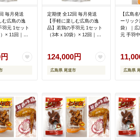
1回 毎月発送
定期便 全12回 毎月発送
【広島名
しむ広島の逸
【手軽に楽しむ広島の逸
ーリック風
羽元 1セット
品】若鶏の手羽元 1セット
袋）｜広
）× 11回｜広
（3本ｘ10袋）× 12回｜広
元 手羽
リック風味 常
島名物 ガーリック風味 常
常温保存
まみ ギフト プ
温保存 おつまみ ギフト プ
プレゼン
り物 広島県 尾
0円
レゼント 贈り物 広島県 尾
124,000円
尾道市
11,0
道市
市
広島県 尾道市
広島県 