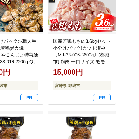
けパック≫職人手
国産若鶏もも肉3.6kgセット
産若鶏炭火焼
小分けパック!カット済み!
≪みやこんじょ特急便
〔MJ-33-006-3600g〕(都城
3-019-2200g-Q〕
市) 鶏肉 一口サイズ モモ
300g×12パック 計3.6kg
00円
15,000円
都城市
宮崎県 都城市