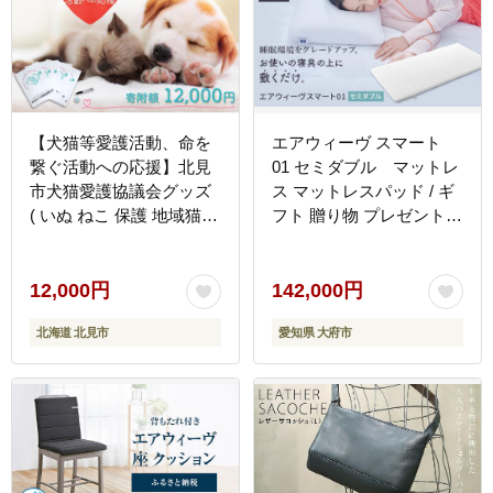
【犬猫等愛護活動、命を
エアウィーヴ スマート
繋ぐ活動への応援】北見
01 セミダブル マットレ
市犬猫愛護協議会グッズ
ス マットレスパッド / ギ
( いぬ ねこ 保護 地域猫
フト 贈り物 プレゼント
雑貨 文房具 セット 動物
祝い 内祝い 誕生日 記念
愛護 愛護 )【144-0007】
日 お土産 父 母 敬老 お中
元 お歳暮
12,000円
142,000円
北海道 北見市
愛知県 大府市