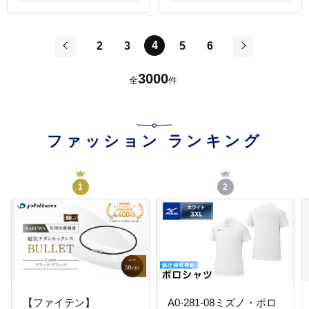
4
2
3
5
6
前
次
3000
全
件
ファッション
ランキング
1
2
【ファイテン】
A0-281-08ミズノ・ポロ