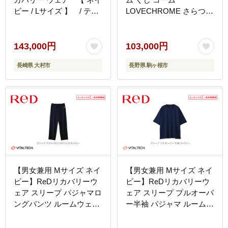
ビー / Lサイズ 】 / テン
LOVECHROME さらつや
シャル bakune パジャマ
ヘアケア 駒ヶ根市
リカバリーウェア 疲労回
復 スウェット / 大村市 /
143,000円
103,000円
株式会社TENTIAL
長崎県 大村市
長野県 駒ヶ根市
[ACAD068]
【男女兼用 Mサイズ ネイ
【男女兼用 Mサイズ ネイ
ビー】ReDリカバリーウ
ビー】ReDリカバリーウ
ェア スリープ パジャマロ
ェア スリープ プルオーバ
ングパンツ ルームウェア
ー半袖 パジャマ ルームウ
部屋着 疲労回復 血行促進
ェア 疲労回復 血行促進
一般医療機器 バイタルテ
一般医療機器 バイタルテ