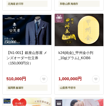
北海道 砂川市
和歌山県 海南市
ばん ビジネス カジュアル
【N1-001】銀座山形屋 メ
k24(純金)_甲州金小判
ンズオーダー仕立券
_10g(グラム)_KOB6
（150,000円分）
510,000円
1,000,000円
福岡県 飯塚市
山梨県 甲府市