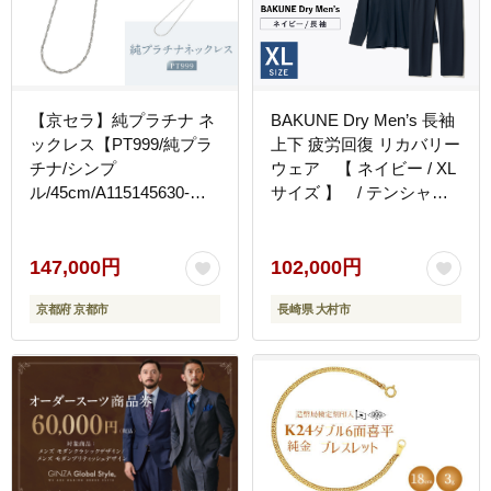
【京セラ】純プラチナ ネ
BAKUNE Dry Men’s 長袖
ックレス【PT999/純プラ
上下 疲労回復 リカバリー
チナ/シンプ
ウェア 【 ネイビー / XL
ル/45cm/A115145630-
サイズ 】 / テンシャル
FU】
bakune パジャマ リカバ
リーウェア 疲労回復 スウ
ェット / 大村市 / 株式会
147,000円
102,000円
社TENTIAL [ACAD044]
京都府 京都市
長崎県 大村市