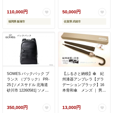
6ヶ月）テーラーメイドオ
ーダー [UDB001] 仕立て
券 仕立て補助券 仕立補助
110,000円
50,000円
券 仕立券
福岡県 飯塚市
佐賀県 武雄市
SOMES バックパック プ
【ふるさと納税】傘 紀
ランス （ブラック） PR-
州漆器アンブレラ【グラ
25 [ソメスサドル 北海道
デーションブラック】16
砂川市 12260581] ソメス
本骨和傘 メンズ ｜ 男
バッグ リュック リュック
性 紳士 風に強い丈夫
サック デイパック メンズ
なグラスファイバー骨
レディース 革 革製品 革
カバー付き
350,000円
13,000円
鞄 レザー 革バッグ 鞄 か