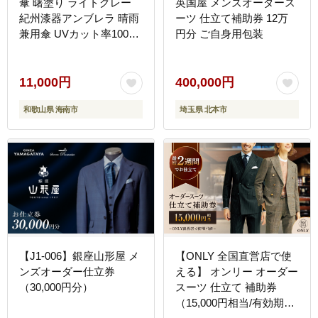
傘 曙塗り ライトグレー
英国屋 メンズオーダース
紀州漆器アンブレラ 晴雨
ーツ 仕立て補助券 12万
兼用傘 UVカット率100％
円分 ご自身用包装
折りたたみ傘 男女兼用デ
ザイン
11,000円
400,000円
和歌山県 海南市
埼玉県 北本市
【J1-006】銀座山形屋 メ
【ONLY 全国直営店で使
ンズオーダー仕立券
える】 オンリー オーダー
（30,000円分）
スーツ 仕立て 補助券
（15,000円相当/有効期限