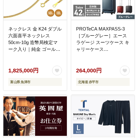
ネックレス 金 K24 ダブル
PROTeCA MAXPASS-3
六面喜平ネックレス
［ブルーグレー］エース
50cm-10g 造幣局検定マ
ラゲージ スーツケース キ
ーク入り｜純金 ゴールド
ャリーケース
24金 日本製 アクセサリ
[NO.02961（03）] プロテ
ー ネックレス ファッショ
カ マックスパス 旅 キャ
ン ギフト プレゼント 富
リー かばん バッグ 国産
1,825,000円
264,000円
山県 魚津市 ※沖縄への配
日本製 抗ウイルス仕様 北
富山県 魚津市
北海道 赤平市
送不可
海道 赤平市