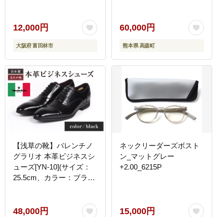
ゴールド仕上げ / 1.0ct】
【ラッピング対応・保証
書付き】 シルバー925 18
12,000円
60,000円
金仕上げ ダイヤモンドの
大阪府 富田林市
熊本県 高森町
約2.6倍輝く宝石 一粒 ペ
ンダント ジュエリー アク
セサリー ギフト 贈り物
プレゼント 誕生日 クリス
マス 母の日 記念日
【浅草の靴】バレンチノ
ネックリーダーズボスト
グラリオ 本革ビジネスシ
ン_マットグレー
ューズ[YN-10](サイズ：
+2.00_6215P
25.5cm、カラー：ブラッ
ク)
48,000円
15,000円