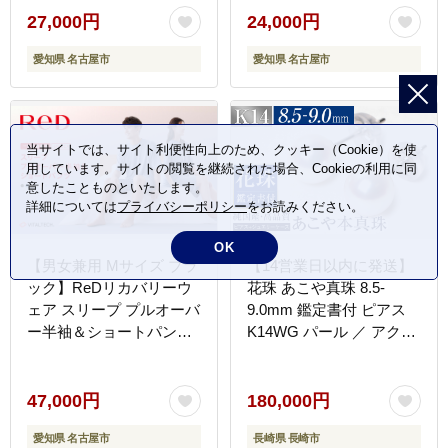
ック
ック
27,000円
24,000円
愛知県 名古屋市
愛知県 名古屋市
当サイトでは、サイト利便性向上のため、クッキー（Cookie）を使
用しています。サイトの閲覧を継続された場合、Cookieの利用に同
意したことものといたします。
詳細については
プライバシーポリシー
をお読みください。
OK
【男女兼用 Mサイズ ブラ
【14営業日以内に発送】
ック】ReDリカバリーウ
花珠 あこや真珠 8.5-
ェア スリープ プルオーバ
9.0mm 鑑定書付 ピアス
ー半袖＆ショートパンツ
K14WG パール ／ アクセ
上下セット パジャマ ルー
サリー ジュエリー 花珠真
ムウェア 疲労回復 血行促
珠 真珠 長崎県 長崎市
進 一般医療機器 バイタル
47,000円
180,000円
テック
愛知県 名古屋市
長崎県 長崎市