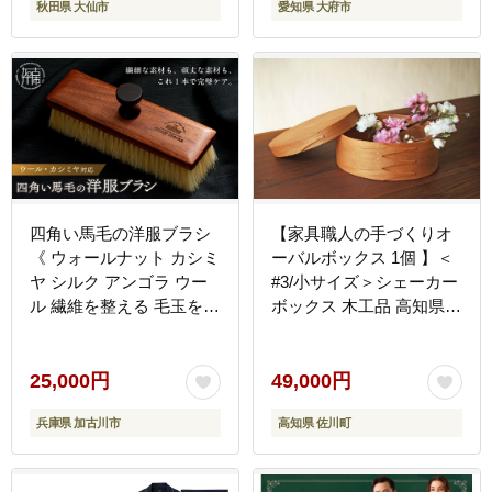
秋田県 大仙市
愛知県 大府市
地 丈夫 すっきりデザイン
シンプル リラックス 透け
にくい]
四角い馬毛の洋服ブラシ
【家具職人の手づくりオ
《 ウォールナット カシミ
ーバルボックス 1個 】＜
ヤ シルク アンゴラ ウー
#3/小サイズ＞シェーカー
ル 繊維を整える 毛玉を防
ボックス 木工品 高知県
ぐ プレゼント ギフト 洋
佐川町 贈答用 小物入れ
服ブラシ 返礼品 日用品
北欧 収納 it furniture
おすすめ 送料無料 》
25,000円
49,000円
【2402N07609】
兵庫県 加古川市
高知県 佐川町