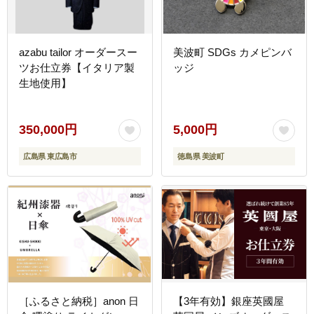
azabu tailor オーダースー
美波町 SDGs カメピンバ
ツお仕立券【イタリア製
ッジ
生地使用】
350,000円
5,000円
広島県 東広島市
徳島県 美波町
［ふるさと納税］anon 日
【3年有効】銀座英國屋