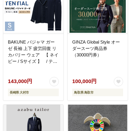
BAKUNE パジャマ ガー
GINZA Global Style オー
ゼ 長袖 上下 疲労回復 リ
ダースーツ商品券
カバリー ウェア 【 ネイ
（30000円券）
ビー / Sサイズ 】 / テン
シャル bakune パジャマ
リカバリーウェア 疲労回
復 スウェット / 大村市 /
143,000円
100,000円
株式会社TENTIAL
長崎県 大村市
鳥取県 鳥取市
[ACAD066]