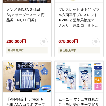
メンズ GINZA Global
ブレスレット 金 K24 ダブ
Style オーダースーツ 商
ル六面喜平ブレスレット
品券（60,000円券）
18cm-3g 造幣局検定マー
ク入り｜純金 ゴールド
K24 日本製 アクセサリー
ブレスレット 腕輪 レディ
ース メンズ ファッション
200,000円
675,000円
ギフト プレゼント 富山
島根県 江津市
富山県 魚津市
富山県 魚津市 ※沖縄への
配送不可
【ANA限定】 北海道 月
ムーニー マシュマロ肌ご
形町 ANA コラボ アップ
こちモレ安心 テープ Mサ