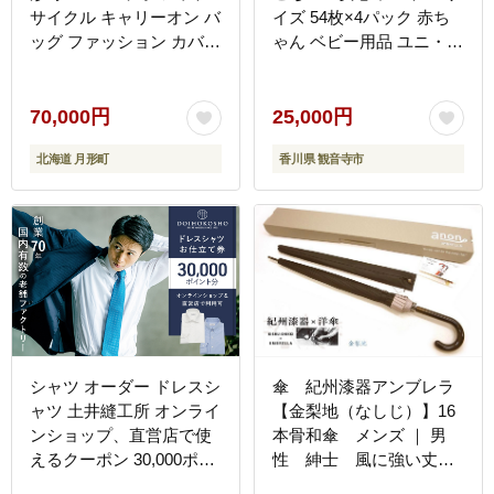
サイクル キャリーオン バ
イズ 54枚×4パック 赤ち
ッグ ファッション カバン
ゃん ベビー用品 ユニ・チ
ショルダーバッグ かばん
ャーム
トートバッグ 手提げ
SDGs グランドハンドリ
70,000円
25,000円
ング制服 リメイク 再利用
北海道 月形町
香川県 観音寺市
収納 機能性 高校生デザイ
ン
シャツ オーダー ドレスシ
傘 紀州漆器アンブレラ
ャツ 土井縫工所 オンライ
【金梨地（なしじ）】16
ンショップ、直営店で使
本骨和傘 メンズ ｜ 男
えるクーポン 30,000ポイ
性 紳士 風に強い丈夫
ント分 ワイシャツ メンズ
なグラスファイバー骨