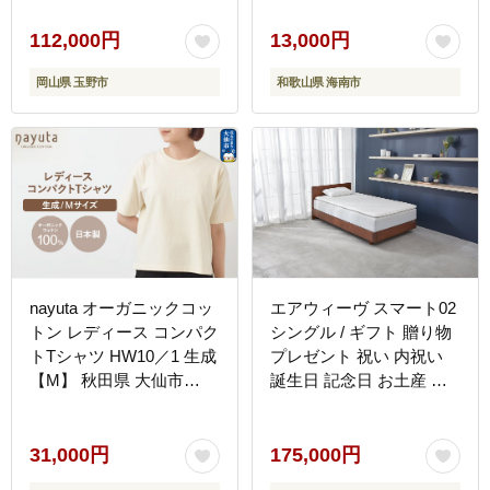
ビジネス 日本製
カバー付き 父の日・敬
老の日・誕生日・記念品
112,000円
13,000円
など贈り物にも適したギ
岡山県 玉野市
和歌山県 海南市
フト箱入り
nayuta オーガニックコッ
エアウィーヴ スマート02
トン レディース コンパク
シングル / ギフト 贈り物
トTシャツ HW10／1 生成
プレゼント 祝い 内祝い
【M】 秋田県 大仙市
誕生日 記念日 お土産 父
[nayuta ナユタ オーガニ
母 敬老 お中元 お歳暮
ックコットン 綿 女性 コ
ンパクト Tシャツ シンプ
31,000円
175,000円
ル おしゃれ こだわりの生