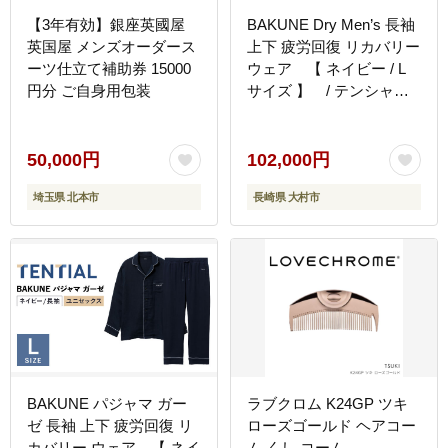
【3年有効】銀座英國屋
BAKUNE Dry Men’s 長袖
英国屋 メンズオーダース
上下 疲労回復 リカバリー
ーツ仕立て補助券 15000
ウェア 【 ネイビー / L
円分 ご自身用包装
サイズ 】 / テンシャル
bakune パジャマ リカバ
リーウェア 疲労回復 スウ
ェット / 大村市 / 株式会
50,000円
102,000円
社TENTIAL [ACAD043]
埼玉県 北本市
長崎県 大村市
BAKUNE パジャマ ガー
ラブクロム K24GP ツキ
ゼ 長袖 上下 疲労回復 リ
ローズゴールド ヘアコー
カバリー ウェア 【 ネイ
ム くし コーム