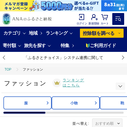
ログイン
新規登録
カート
カテゴリ
地域
ランキング
控除額を調べる
寄付額
旅先を探す
特集
ご利用ガイド
「ふるさとチョイス」システム連携に関して
TOP
ファッション
ランキング
ファッション
はこちら
服
小物
鞄
並べ替え: