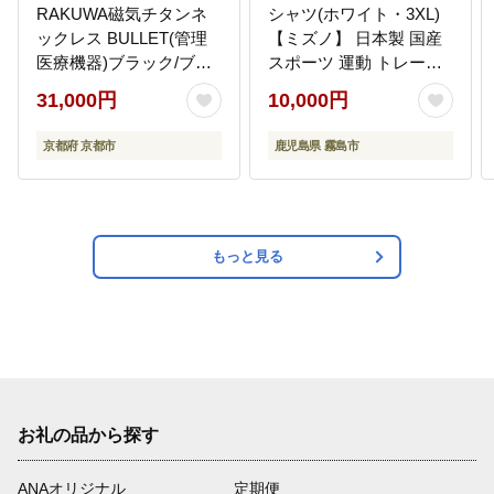
RAKUWA磁気チタンネ
シャツ(ホワイト・3XL)
ックレス BULLET(管理
【ミズノ】 日本製 国産
医療機器)ブラック/ブラ
スポーツ 運動 トレーニ
ック＜50cm＞｜京都 人
ング ゴルフ ウエア ウェ
31,000円
10,000円
気ブランド ネックレス
ア 吸汗速乾 ポロシャツ
［ 京都 phiten 磁気ネッ
ランニング デオドラン
京都府 京都市
鹿児島県 霧島市
クレス 肩こり 首こり こ
トテープ
りの緩和 rakuwa 健康グ
ッズ おしゃれ 人気 おす
すめ 健康 スポーツ 運動
日常 お取り寄せ 通販 送
もっと見る
料無料 ふるさと納税 ］
お礼の品から探す
ANAオリジナル
定期便