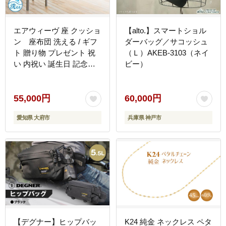
エアウィーヴ 座 クッショ
【alto.】スマートショル
ン 座布団 洗える / ギフ
ダーバッグ／サコッシュ
ト 贈り物 プレゼント 祝
（Ｌ）AKEB-3103（ネイ
い 内祝い 誕生日 記念日
ビー）
お土産 父 母 敬老 お中元
お歳暮
55,000円
60,000円
愛知県 大府市
兵庫県 神戸市
【デグナー】ヒップバッ
K24 純金 ネックレス ペタ