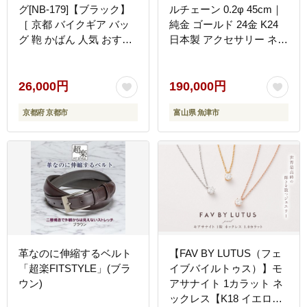
グ[NB-179]【ブラック】
ルチェーン 0.2φ 45cm｜
［ 京都 バイクギア バッ
純金 ゴールド 24金 K24
グ 鞄 かばん 人気 おすす
日本製 アクセサリー ネッ
め 革 レザー ツーリング
クレス レディース メンズ
ライダー バイカー バイク
ファッション ギフト プレ
ブランド メーカー ギア
ゼント 富山 富山県 魚津
26,000円
190,000円
パーツ ］
市 ※沖縄への配送不可
京都府 京都市
富山県 魚津市
革なのに伸縮するベルト
【FAV BY LUTUS（フェ
「超楽FITSTYLE」(ブラ
イブバイルトゥス）】モ
ウン)
アサナイト 1カラット ネ
ックレス【K18 イエロー