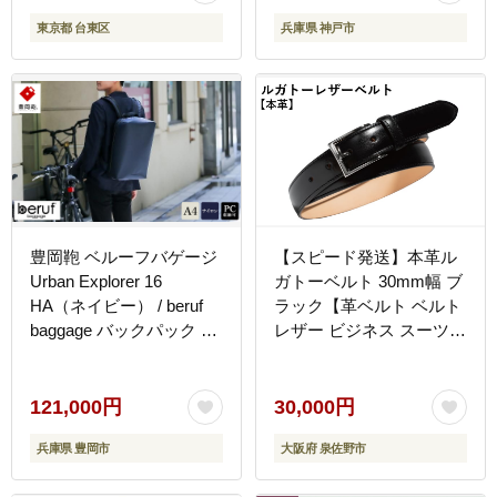
東京都 台東区
兵庫県 神戸市
豊岡鞄 ベルーフバゲージ
【スピード発送】本革ル
Urban Explorer 16
ガトーベルト 30mm幅 ブ
HA（ネイビー） / beruf
ラック【革ベルト ベルト
baggage バックパック ビ
レザー ビジネス スーツ
ジネスバッグ ビジネスリ
メンズ 仕事 ファッション
ュック リュックサック メ
小物 日用品 雑貨】
ンズ リュックメンズ 軽量
G2837
121,000円
30,000円
撥水 カバン
兵庫県 豊岡市
大阪府 泉佐野市