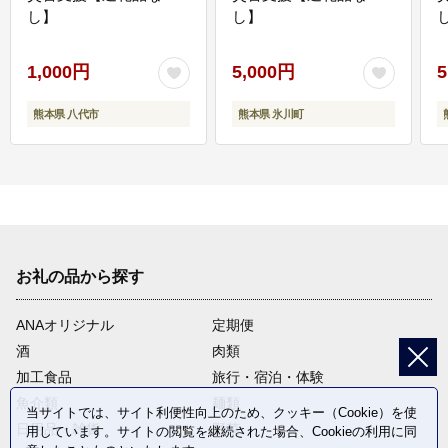
し】
し】
し
1,000円
5,000円
5
熊本県 八代市
熊本県 氷川町
お礼の品から探す
ANAオリジナル
定期便
酒
肉類
加工食品
旅行・宿泊・体験
魚介類
麺類
当サイトでは、サイト利便性向上のため、クッキー（Cookie）を使
日用品・雑貨
野菜
用しています。サイトの閲覧を継続された場合、Cookieの利用に同