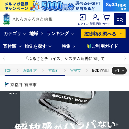
ログイン
新規登録
カート
カテゴリ
地域
ランキング
控除額を調べる
寄付額
旅先を探す
特集
ご利用ガイド
「ふるさとチョイス」システム連携に関して
+1
TOP
近畿地方
京都府
宮津市
BODYWILD AIRZ
TOP
ファッション
服
BODYWILD AIRZ ボクサーパンツ 
京都府
宮津市