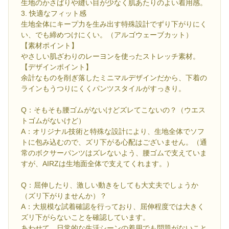
生地のかさばりや縫い目が少なく肌あたりのよい着用感。
3. 快適なフィット感
生地全体にキープ力を生み出す特殊設計でずり下がりにく
い、でも締めつけにくい。（アルゴウェーブカット）
【素材ポイント】
やさしい肌ざわりのレーヨンを使ったストレッチ素材。
【デザインポイント】
余計なものを削ぎ落したミニマルデザインだから、下着の
ラインもうつりにくくパンツスタイルがすっきり。
Q：そもそも腰ゴムがないけどズレてこないの？（ウエス
トゴムがないけど）
A：オリジナル技術と特殊な設計により、生地全体でソフ
トに包み込むので、ズリ下がる心配はございません。（通
常のボクサーパンツはズレないよう、腰ゴムで支えていま
すが、AIRZは生地面全体で支えてくれます。）
Q：屈伸したり、激しい動きをしても大丈夫でしょうか
（ズリ下がりませんか）？
A：大規模な試着確認を行っており、屈伸程度では大きく
ズリ下がらないことを確認しています。
あわせて、日常的な生活シーンの着用でも問題がないこと