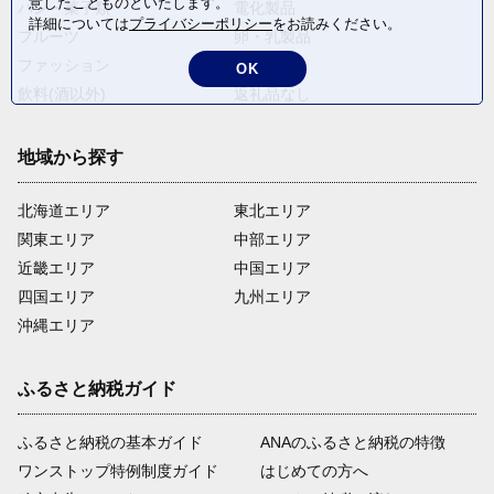
意したことものといたします。
パン・菓子類
電化製品
詳細については
プライバシーポリシー
をお読みください。
フルーツ
卵・乳製品
ファッション
米・穀物
OK
飲料(酒以外)
返礼品なし
地域から探す
北海道エリア
東北エリア
関東エリア
中部エリア
近畿エリア
中国エリア
四国エリア
九州エリア
沖縄エリア
ふるさと納税ガイド
ふるさと納税の基本ガイド
ANAのふるさと納税の特徴
ワンストップ特例制度ガイド
はじめての方へ