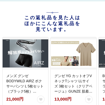
この返礼品を見た人は
ほかにこんな返礼品を
見ています。
メンズ グンゼ
グンゼ YG カットオフV
B
BODYWILD AIRZ ボク
ネックTシャツ LLサイ
サーパンツ L 5枚セット
ズ 3枚セット（クリアベ
（ブラック5枚）
ージュ）GUNZE 肌着
GUNZE 父の日 ギフト
男性 メンズ 特許製法 洗
21,000円
13,000円
1
濯耐久性 着圧 均一 抗菌