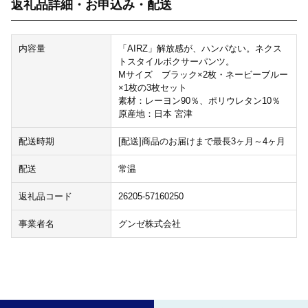
返礼品詳細・お申込み・配送
内容量
「AIRZ」解放感が、ハンパない。ネクス
トスタイルボクサーパンツ。
Mサイズ ブラック×2枚・ネービーブルー
×1枚の3枚セット
素材：レーヨン90％、ポリウレタン10％
原産地：日本 宮津
配送時期
[配送]商品のお届けまで最長3ヶ月～4ヶ月
配送
常温
返礼品コード
26205-57160250
事業者名
グンゼ株式会社