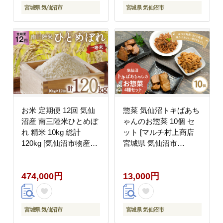
宮城県 気仙沼市
宮城県 気仙沼市
お米 定期便 12回 気仙
惣菜 気仙沼トキばあち
沼産 南三陸米ひとめぼ
ゃんのお惣菜 10個 セ
れ 精米 10kg 総計
ット [マルチ村上商店
120kg [気仙沼市物産振
宮城県 気仙沼市
興協会 宮城県 気仙沼市
20564698] 魚 さかな 鮪
20563291] 米 精米 ひと
マグロ まぐろ 鰹 かつ
474,000円
13,000円
めぼれ ブランド米 お米
お カツオ おかず 常温
ごはん 宮城
詰め合わせ 煮付け 角煮
宮城県 気仙沼市
宮城県 気仙沼市