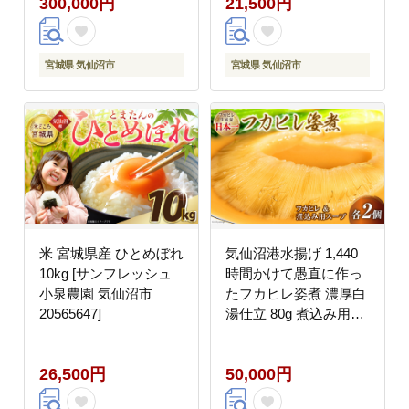
300,000円
21,500円
け 金のいぶき
宮城県 気仙沼市
宮城県 気仙沼市
米 宮城県産 ひとめぼれ
気仙沼港水揚げ 1,440
10kg [サンフレッシュ
時間かけて愚直に作っ
小泉農園 気仙沼市
たフカヒレ姿煮 濃厚白
20565647]
湯仕立 80g 煮込み用パ
イタンスープ250g 各2
[海華 宮城県 気仙沼市
26,500円
50,000円
20565812] フカヒレ ふ
かひれ 鱶鰭 冷凍 中華