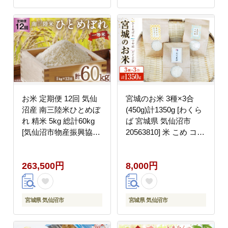
お米 定期便 12回 気仙
宮城のお米 3種×3合
沼産 南三陸米ひとめぼ
(450g)計1350g [わくら
れ 精米 5kg 総計60kg
ば 宮城県 気仙沼市
[気仙沼市物産振興協会
20563810] 米 こめ コメ
宮城県 気仙沼市
白米 精米 ご飯 ごはん
20563288] 米 精米 ひと
食べ比べ
263,500円
8,000円
めぼれ ブランド米 お米
ごはん 宮城
宮城県 気仙沼市
宮城県 気仙沼市