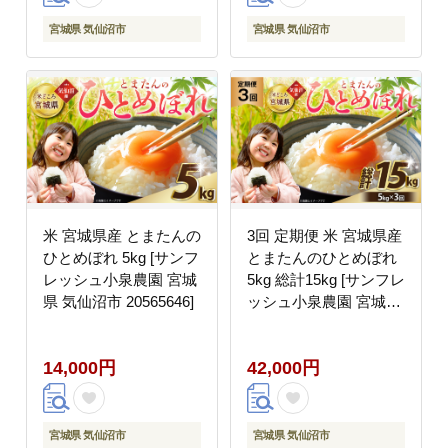
料理 高級
宮城県 気仙沼市
宮城県 気仙沼市
米 宮城県産 とまたんの
3回 定期便 米 宮城県産
ひとめぼれ 5kg [サンフ
とまたんのひとめぼれ
レッシュ小泉農園 宮城
5kg 総計15kg [サンフレ
県 気仙沼市 20565646]
ッシュ小泉農園 宮城県
気仙沼市 20566084] ひ
とめぼれ ブランド米 白
14,000円
42,000円
米 精米 ご飯 ごはん コ
メ こめ お米 小分け 家
庭用
宮城県 気仙沼市
宮城県 気仙沼市