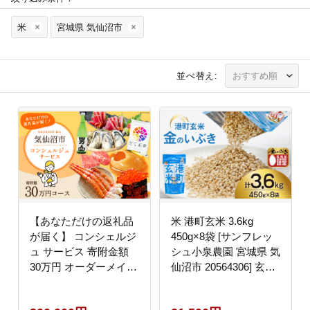
米
宮城県 気仙沼市
並べ替え:
【あなただけの返礼品
米 港町玄米 3.6kg
が届く】 コンシェルジ
450g×8袋 [サンフレッ
ュ サービス 寄附金額
シュ小泉農園 宮城県 気
30万円 オーダーメイド
仙沼市 20564306] 玄米
プラン [宮城県 気仙沼
こめ コメ げんまい ご
市 20561411]
飯 ごはん 玄米食 小分