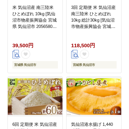
米 気仙沼産 南三陸米
3回 定期便 米 気仙沼産
ひとめぼれ 10kg [気仙
南三陸米 ひとめぼれ
沼市物産振興協会 宮城
10kg 総計30kg [気仙沼
県 気仙沼市 20565808]
市物産振興協会 宮城県
お米 こめ コメ 白米 精
気仙沼市 20565809] お
米 一等米 ブランド米
米 こめ コメ 白米 精米
39,500円
118,500円
ご飯 ごはん 小分け 家
一等米 ブランド米 ご飯
庭用
ごはん 小分け 家庭用
宮城県 気仙沼市
宮城県 気仙沼市
6回 定期便 米 気仙沼産
気仙沼港水揚げ 1,440