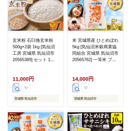
玄米粉 石臼挽玄米粉
米 宮城県産 ひとめぼれ
500g×2袋 1kg [気仙沼
5kg [気仙沼米穀商業協
工房 宮城県 気仙沼市
同組合 宮城県 気仙沼市
20565389] セット 1キ
20565762] 一等米 ブラ
ロ 米粉 石臼 玄米粉 玄
ンド米 白米 精米 ご飯
米 お菓子づくり
ごはん コメ こめ お米
11,000円
14,000円
小分け 家庭用
宮城県 気仙沼市
宮城県 気仙沼市