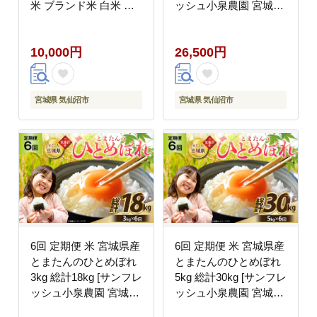
米 ブランド米 白米 精
ッシュ小泉農園 宮城県
米 ご飯 ごはん コメ こ
気仙沼市 20566082] ひ
め 小分け 家庭用
とめぼれ ブランド米 白
10,000円
26,500円
米 精米 ご飯 ごはん コ
メ こめ お米 小分け 家
庭用
宮城県 気仙沼市
宮城県 気仙沼市
6回 定期便 米 宮城県産
6回 定期便 米 宮城県産
とまたんのひとめぼれ
とまたんのひとめぼれ
3kg 総計18kg [サンフレ
5kg 総計30kg [サンフレ
ッシュ小泉農園 宮城県
ッシュ小泉農園 宮城県
気仙沼市 20566083] ひ
気仙沼市 20566085] ひ