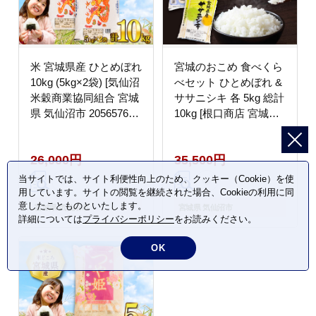
米 宮城県産 ひとめぼれ
宮城のおこめ 食べくら
10kg (5kg×2袋) [気仙沼
べセット ひとめぼれ &
米穀商業協同組合 宮城
ササニシキ 各 5kg 総計
県 気仙沼市 20565763]
10kg [根口商店 宮城県
一等米 ブランド米 白米
気仙沼市 20565766] 米
精米 ご飯 ごはん コメ
お米 白米 精米 三陸産
26,000円
35,500円
こめ お米 小分け 家庭
宮城県産 ブランド米 ご
用
飯 ごはん コメ こめ 小
当サイトでは、サイト利便性向上のため、クッキー（Cookie）を使
分け
用しています。サイトの閲覧を継続された場合、Cookieの利用に同
意したことものといたします。
宮城県 気仙沼市
宮城県 気仙沼市
詳細については
プライバシーポリシー
をお読みください。
OK