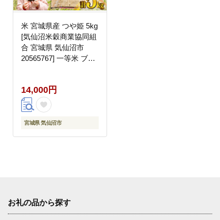
米 宮城県産 つや姫 5kg
[気仙沼米穀商業協同組
合 宮城県 気仙沼市
20565767] 一等米 ブラ
ンド米 白米 精米 ご飯
ごはん コメ こめ 小分
14,000円
け 家庭用
宮城県 気仙沼市
お礼の品から探す