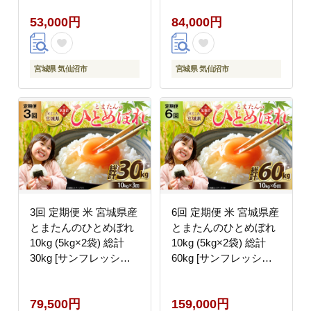
とめぼれ ブランド米 白
とめぼれ ブランド米 白
53,000円
84,000円
米 精米 ご飯 ごはん コ
米 精米 ご飯 ごはん コ
メ こめ お米 小分け 家
メ こめ お米 小分け 家
庭用
庭用
宮城県 気仙沼市
宮城県 気仙沼市
3回 定期便 米 宮城県産
6回 定期便 米 宮城県産
とまたんのひとめぼれ
とまたんのひとめぼれ
10kg (5kg×2袋) 総計
10kg (5kg×2袋) 総計
30kg [サンフレッシュ
60kg [サンフレッシュ
小泉農園 宮城県 気仙沼
小泉農園 宮城県 気仙沼
市 20566086] ひとめぼ
市 20566087] ひとめぼ
79,500円
159,000円
れ ブランド米 白米 精
れ ブランド米 白米 精