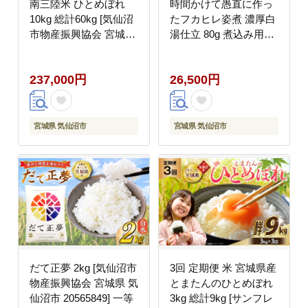
南三陸米 ひとめぼれ
時間かけて愚直に作っ
10kg 総計60kg [気仙沼
たフカヒレ姿煮 濃厚白
市物産振興協会 宮城県
湯仕立 80g 煮込み用パ
気仙沼市 20565810] お
イタンスープ250g 各1
米 こめ コメ 白米 精米
[海華 宮城県 気仙沼市
237,000円
26,500円
一等米 ブランド米 ご飯
20565811] フカヒレ ふ
ごはん 小分け 家庭用
かひれ 鱶鰭 冷凍 中華
料理 高級
宮城県 気仙沼市
宮城県 気仙沼市
だて正夢 2kg [気仙沼市
3回 定期便 米 宮城県産
物産振興協会 宮城県 気
とまたんのひとめぼれ
仙沼市 20565849] 一等
3kg 総計9kg [サンフレ