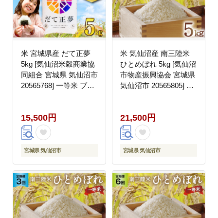
米 宮城県産 だて正夢
米 気仙沼産 南三陸米
5kg [気仙沼米穀商業協
ひとめぼれ 5kg [気仙沼
同組合 宮城県 気仙沼市
市物産振興協会 宮城県
20565768] 一等米 ブラ
気仙沼市 20565805] お
ンド米 白米 精米 ご飯
米 こめ コメ 白米 精米
ごはん コメ こめ 小分
一等米 ブランド米 ご飯
15,500円
21,500円
け 家庭用
ごはん 小分け 家庭用
宮城県 気仙沼市
宮城県 気仙沼市