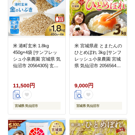
米 港町玄米 1.8kg
米 宮城県産 とまたんの
450g×4袋 [サンフレッ
ひとめぼれ 3kg [サンフ
シュ小泉農園 宮城県 気
レッシュ小泉農園 宮城
仙沼市 20564305] 玄米
県 気仙沼市 20565645]
こめ コメ げんまい ご
ひとめぼれ ブランド米
飯 ごはん 玄米食 小分
白米 精米 ご飯 ごはん
11,500円
9,000円
け 金のいぶき
コメ こめ お米 小分け
家庭用
宮城県 気仙沼市
宮城県 気仙沼市