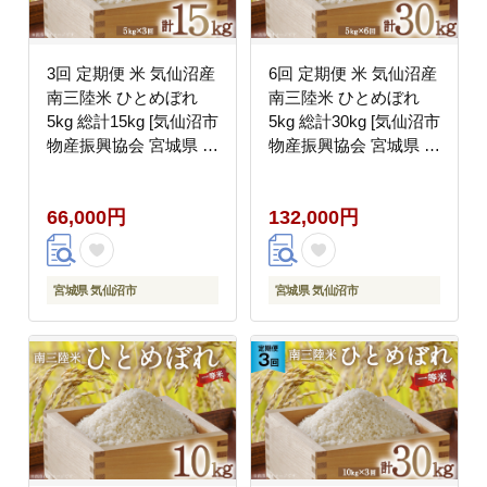
3回 定期便 米 気仙沼産
6回 定期便 米 気仙沼産
南三陸米 ひとめぼれ
南三陸米 ひとめぼれ
5kg 総計15kg [気仙沼市
5kg 総計30kg [気仙沼市
物産振興協会 宮城県 気
物産振興協会 宮城県 気
仙沼市 20565806] お米
仙沼市 20565807] お米
こめ コメ 白米 精米 一
こめ コメ 白米 精米 一
66,000円
132,000円
等米 ブランド米 ご飯
等米 ブランド米 ご飯
ごはん 小分け 家庭用
ごはん 小分け 家庭用
宮城県 気仙沼市
宮城県 気仙沼市