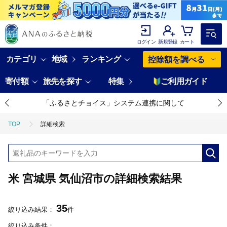
ログイン
新規登録
カート
カテゴリ
地域
ランキング
控除額を調べる
寄付額
旅先を探す
特集
ご利用ガイド
「ふるさとチョイス」システム連携に関して
TOP
詳細検索
米 宮城県 気仙沼市の詳細検索結果
35
絞り込み結果：
件
絞り込み条件：