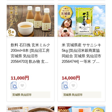
飲料 石臼挽 玄米ミルク
米 宮城県産 ササニシキ
200ml×8本 [気仙沼工房
5kg [気仙沼米穀商業協
宮城県 気仙沼市
同組合 宮城県 気仙沼市
20564703] 飲み物 玄米
20564744] 一等米 ブラ
ミルク 黒糖
ンド米 白米 精米 ご飯
ごはん コメ こめ 小分
11,000円
14,000円
け 家庭用
宮城県 気仙沼市
宮城県 気仙沼市