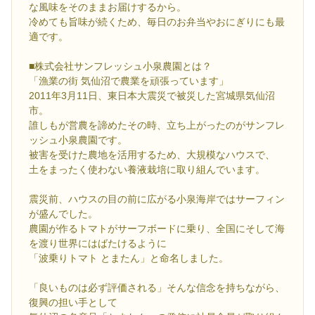
な風味をそのままお届けするから。
冷めても旨味が続くため、毎日のお弁当やおにぎりにも最
適です。
■株式会社サンフレッシュ小泉農園とは？
「漁業の街 気仙沼で農業を頑張っています」
2011年3月11日、東日本大震災で被災した宮城県気仙沼
市。
誰しもが営農を諦めたその時、立ち上がったのがサンフレ
ッシュ小泉農園です。
被害を受けた農地を活用するため、大規模なハウスで、
土をまったく使わない養液栽培に取り組んでいます。
震災前、ハウスの目の前に広がる小泉海岸ではサーフィン
が盛んでした。
農園が作るトマトがサーフボードに乗り、全国にそして海
を渡り世界にはばたけるように
「波乗りトマト とまたん」と命名しました。
「良いものは必ず評価される」そんな信念を持ちながら、
復興の担い手として