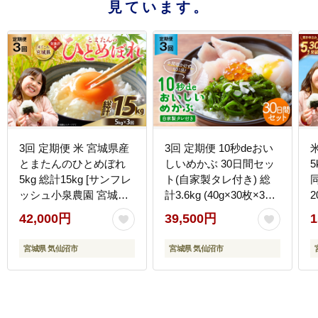
見ています。
3回 定期便 米 宮城県産
3回 定期便 10秒deおい
とまたんのひとめぼれ
しいめかぶ 30日間セッ
5kg 総計15kg [サンフレ
ト(自家製タレ付き) 総
ッシュ小泉農園 宮城県
計3.6kg (40g×30枚×3回)
2
気仙沼市 20566084] ひ
毎月発送 [丸繁商店 宮城
42,000円
39,500円
1
とめぼれ ブランド米 白
県 気仙沼市 20565502]
米 精米 ご飯 ごはん コ
海藻 三陸 三陸産 雌株
宮城県 気仙沼市
宮城県 気仙沼市
メ こめ お米 小分け 家
めかぶ メカブ 無添加 タ
庭用
レ付き 冷蔵