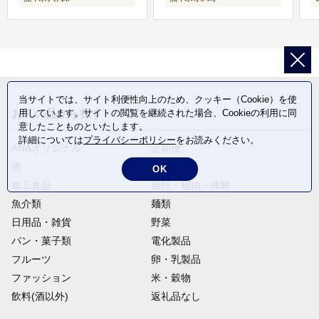
当サイトでは、サイト利便性向上のため、クッキー（Cookie）を使
お礼の品から探す
用しています。サイトの閲覧を継続された場合、Cookieの利用に同
意したことものといたします。
詳細については
プライバシーポリシー
をお読みください。
ANAオリジナル
定期便
酒
肉類
OK
加工食品
旅行・宿泊・体験
魚介類
麺類
日用品・雑貨
野菜
パン・菓子類
電化製品
フルーツ
卵・乳製品
ファッション
米・穀物
飲料(酒以外)
返礼品なし