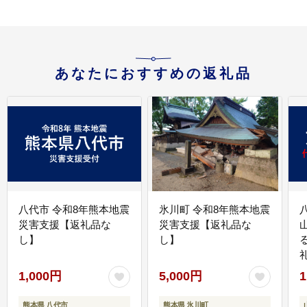
あなたにおすすめの返礼品
八代市 令和8年熊本地震
氷川町 令和8年熊本地震
災害支援【返礼品な
災害支援【返礼品な
し】
し】
1,000円
5,000円
1
熊本県 八代市
熊本県 氷川町