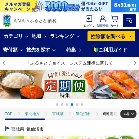
ログイン
新規登録
カート
カテゴリ
地域
ランキング
控除額を調べる
寄付額
旅先を探す
特集
ご利用ガイド
「ふるさとチョイス」システム連携に関して
+4
TOP
東北地方
宮城県
気仙沼市
6回 定期便 米 宮城県
TOP
米・穀物
6回 定期便 米 宮城県産 とまたんのひとめぼれ 3kg 
宮城県
気仙沼市
TOP
米・穀物
米
6回 定期便 米 宮城県産 とまたんのひとめぼれ