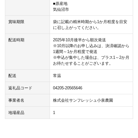
■原産地
気仙沼市
賞味期限
袋に記載の精米時期から1か月程度を目安
に召し上がってください。
配送時期
2025年10月後半から順次発送
※10月以降のお申し込みは、決済確認から
1週間～1か月程度で発送
※申込が集中した場合は、プラス1～2か月
お待たせすることがございます。
配送
常温
返礼品コード
04205-20565646
事業者名
株式会社サンフレッシュ小泉農園
地場産品
1