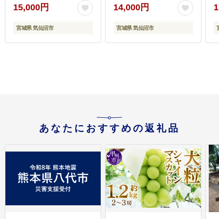
20564322]
15,000円
14,000円
1
宮城県 気仙沼市
宮城県 気仙沼市
あなたにおすすめの返礼品