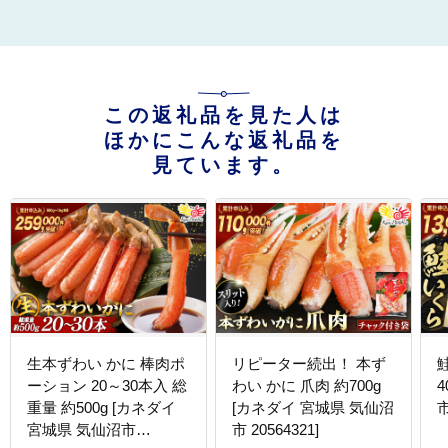
この返礼品を見た人は
ほかにこんな返礼品を
見ています。
生本ずわい かに 棒肉ポ
リピーター続出！ 本ず
ーション 20～30本入 総
わい かに 爪肉 約700g
4
重量 約500g [カネダイ
[カネダイ 宮城県 気仙沼
市
宮城県 気仙沼市
市 20564321]