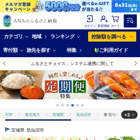
ログイン
新規登録
カート
カテゴリ
地域
ランキング
控除額を調べる
寄付額
旅先を探す
特集
ご利用ガイド
「ふるさとチョイス」システム連携に関して
+3
TOP
東北地方
宮城県
気仙沼市
米 宮城県産 とまたんの
TOP
米・穀物
米 宮城県産 とまたんのひとめぼれ 5kg [サンフレッシ
宮城県
気仙沼市
TOP
米・穀物
米
米 宮城県産 とまたんのひとめぼれ 5kg [サ