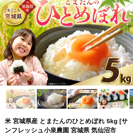
TOP
米・穀物
米
精米
米 宮城県産 とまたんのひとめぼれ
米 宮城県産 とまたんのひとめぼれ 5kg [サ
ンフレッシュ小泉農園 宮城県 気仙沼市