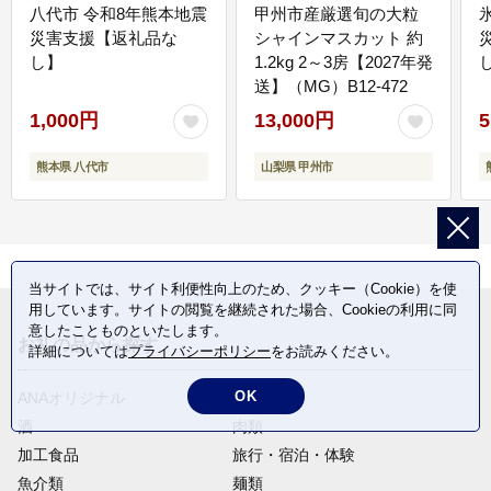
八代市 令和8年熊本地震
甲州市産厳選旬の大粒
災害支援【返礼品な
シャインマスカット 約
し】
1.2kg 2～3房【2027年発
送】（MG）B12-472
1,000円
13,000円
5
熊本県 八代市
山梨県 甲州市
当サイトでは、サイト利便性向上のため、クッキー（Cookie）を使
用しています。サイトの閲覧を継続された場合、Cookieの利用に同
意したことものといたします。
お礼の品から探す
詳細については
プライバシーポリシー
をお読みください。
OK
ANAオリジナル
定期便
酒
肉類
加工食品
旅行・宿泊・体験
魚介類
麺類