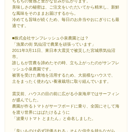
ちもちの食感と豊かな甘みが広がります。
美味しさの秘密は、ご注文をいただいてから精米し、新鮮
な風味をそのままお届けするから。
冷めても旨味が続くため、毎日のお弁当やおにぎりにも最
適です。
■株式会社サンフレッシュ小泉農園とは？
「漁業の街 気仙沼で農業を頑張っています」
2011年3月11日、東日本大震災で被災した宮城県気仙沼
市。
誰しもが営農を諦めたその時、立ち上がったのがサンフレ
ッシュ小泉農園です。
被害を受けた農地を活用するため、大規模なハウスで、
土をまったく使わない養液栽培に取り組んでいます。
震災前、ハウスの目の前に広がる小泉海岸ではサーフィン
が盛んでした。
農園が作るトマトがサーフボードに乗り、全国にそして海
を渡り世界にはばたけるように
「波乗りトマト とまたん」と命名しました。
「良いものは必ず評価される」そんな信念を持ちながら、