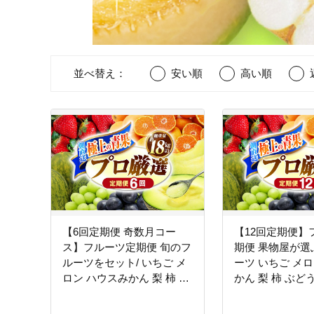
並べ替え：
安い順
高い順
【6回定期便 奇数月コー
【12回定期便】
ス】フルーツ定期便 旬のフ
期便 果物屋が選
ルーツをセット/ いちご メ
ーツ いちご メロ
ロン ハウスみかん 梨 柿 な
かん 梨 柿 ぶどう
ど / 定期便 旬 フルーツ 果
物定期便 フルー
物 春フルーツ 夏フルーツ
果物 春フルーツ