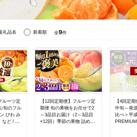
9
返礼品名
新着順
全
件
フルーツ定
【12回定期便】フルーツ定
【4回定期
ぶ旬のフル
期便 旬の果物をお任せで2
中旬～発
ン びわ み
～3品目お届け（2～3品目
比べ＞平
 など / 果
×12回）季節の果物 詰め合
PREMI
ツ 定期便
わせ 果物 セット / フルーツ
選）パパイ
 夏フルー
果物 春フルーツ 夏フルー
リーン アー