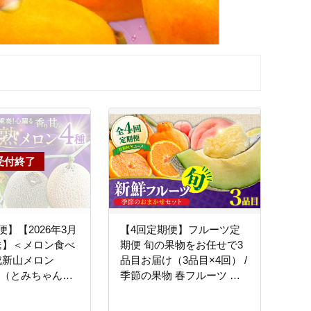
便】【2026年3月
【4回定期便】フルーツ定
送】＜メロン食べ
期便 旬の果物をお任せで3
成新山メロン
品目お届け（3品目×4回） /
UM（とみちゃん厳
季節の果物 春フルーツ 夏
ヤ しらかば グ
フルーツ 秋フルーツ 冬フ
ルス / 果物 フル
ルーツ / 南島原市 / 吉岡青