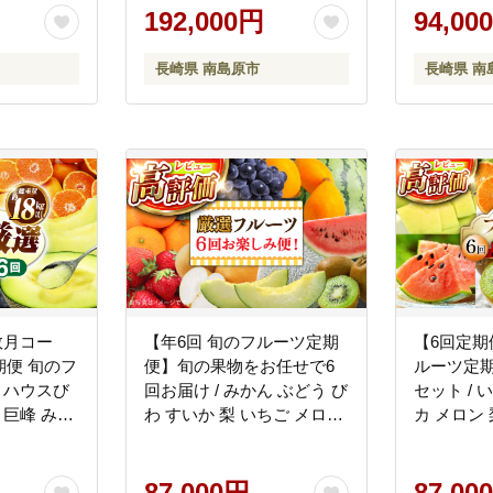
フルーツ /
ツ 秋フルーツ 冬フルーツ /
192,000円
ーツ 青肉 
94,00
宝庫
南島原市 / 吉岡青果
だメロン園 [
[SCZ014]
長崎県 南島原市
長崎県 南
数月コー
【年6回 旬のフルーツ定期
【6回定期
便 旬のフ
便】旬の果物をお任せで6
ルーツ定期
 ハウスび
回お届け / みかん ぶどう び
セット / 
 巨峰 みか
わ すいか 梨 いちご メロン
カ メロン 
市 / 贅沢宝
キウイなど / 詰め合わせ 春
合わせ 春
フルーツ 夏フルーツ 秋フ
ーツ 秋フ
ルーツ 冬フルーツ / 南島原
87,000円
ツ / 南島
87,00