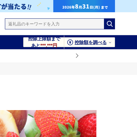
控除上限額まで
控除額を調べる
あと
***,***円