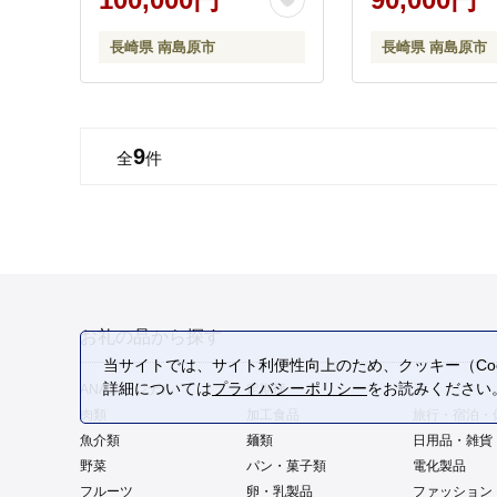
長崎県 南島原市
長崎県 南島原市
9
全
件
お礼の品から探す
当サイトでは、サイト利便性向上のため、クッキー（Coo
詳細については
プライバシーポリシー
をお読みください
ANAオリジナル
定期便
酒
肉類
加工食品
旅行・宿泊・
魚介類
麺類
日用品・雑貨
野菜
パン・菓子類
電化製品
フルーツ
卵・乳製品
ファッション