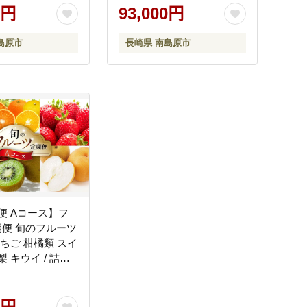
/ 南島原市 / うえ
0円
果 [SCZ020]
93,000円
SAD012]
島原市
長崎県 南島原市
便 Aコース】フ
便 旬のフルーツ
いちご 柑橘類 スイ
梨 キウイ / 詰め
フルーツ 夏フル
ルーツ 冬フルー
原市 / 長崎県農産
0円