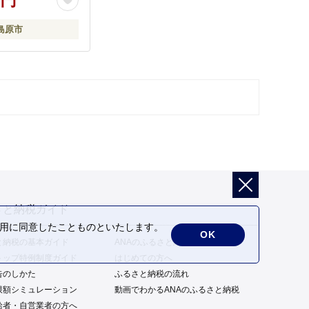
社 [SCB065]
島原市
さと納税ガイド
の利用に同意したことものといたします。
OK
と納税の基本ガイド
ANAのふるさと納税の特徴
トップ特例制度ガイド
はじめての方へ
告のしかた
ふるさと納税の流れ
限額シミュレーション
動画でわかるANAのふるさと納税
給者・自営業者の方へ