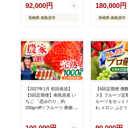
秋フルーツ 冬フルーツ / 南
92,000円
ツ 秋フルーツ 冬
180,000円
島原市 / 贅沢宝庫 [SDZ021]
南島原市 / 贅沢
[SDZ023]
長崎県 南島原市
長崎県 南島原市
【2027年1月 初回発送】
【6回定期便 偶
【5回定期便】南島原産 い
ス】フルーツ定期
ちご 「恋みのり」約
ルーツをセット /
250g×4P / フルーツ 果物 /
わ メロン ぶどう
南島原市 / あゆみfarm
ん など / 南島原
[SFF004]
庫 [SDZ022]
100,000円
90,000円