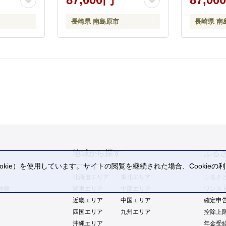
市 / 長崎県農産品流通合同
品流通合同会
会社 [SCB010]
長崎県 南島原市
長崎県 南
地域から探す
ふる
kie）を使用しています。サイトの閲覧を継続された場合、Cookie
。
北海道エリア
東北エリア
ふるさ
体験
関東エリア
中部エリア
ワンス
近畿エリア
中国エリア
確定申
四国エリア
九州エリア
控除上
沖縄エリア
年金受