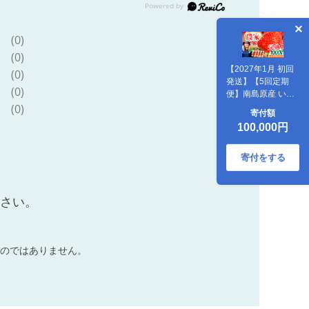
(0)
(0)
【2027年1月 初回
(0)
発送】【5回定期
(0)
便】南島原産 いち
ご 「恋みのり」約
(0)
寄付額
250g×4P / フルー
100,000円
ツ 果物 / 南島原市 /
あゆみfarm
[SFF004]
寄付をする
ださい。
のではありません。