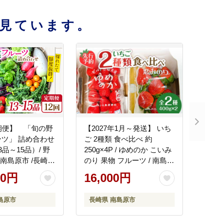
見ています。
期便】 「旬の野
【2027年1月～発送】 いち
ツ」 詰め合わせ
ご 2種類 食べ比べ 約
品～15品）/ 野
250g×4P / ゆめのか こいみ
 南島原市 /長崎県
のり 果物 フルーツ / 南島原
通合同会社
市 / JA島原雲仙東南部基幹
00円
16,000円
センター[SAC006]
島原市
長崎県 南島原市