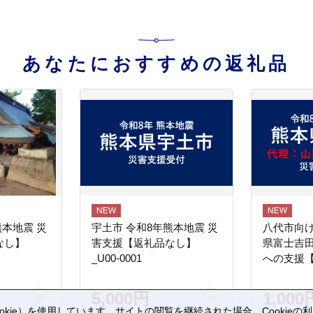
あなたにおすすめの返礼品
熊本地震 災
宇土市 令和8年熊本地震 災
八代市向け
なし】
害支援【返礼品なし】
県富士吉
_U00-0001
への支援
5,000円
1,000
kie）を使用しています。サイトの閲覧を継続された場合、Cookie