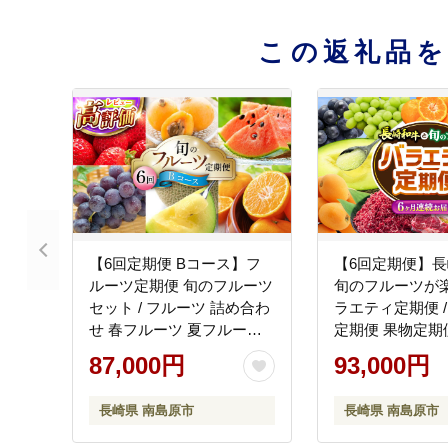
この返礼品
【6回定期便 Bコース】フ
【6回定期便】
ルーツ定期便 旬のフルーツ
旬のフルーツが楽
セット / フルーツ 詰め合わ
ラエティ定期便 /
せ 春フルーツ 夏フルーツ
定期便 果物定期
秋フルーツ 冬フルーツ / 南
便 牛肉 びわ メ
87,000円
93,000円
島原市 / 長崎県農産品流通
みかん / 南島原市
合同会社 [SCB066]
庫 [SDZ055]
長崎県 南島原市
長崎県 南島原市