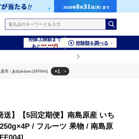
控除上限額まで
控除額を調べる
あと
***,***円
+1
 あゆみfarm [SFF004]
島原市 / あゆみfarm [SFF004]
初回発送】【5回定期便】南島原産 いち
0g×4P / フルーツ 果物 / 南島原
FF004]