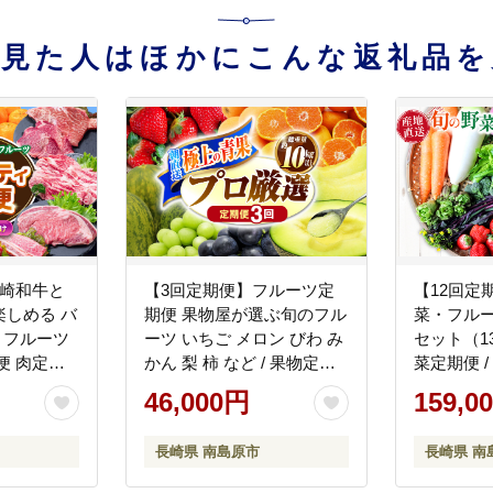
を見た人はほかにこんな返礼品を
長崎和牛と
【3回定期便】フルーツ定
【12回定
しめる バ
期便 果物屋が選ぶ旬のフル
菜・フルー
 フルーツ
ーツ いちご メロン びわ み
セット（13
便 肉定期
かん 梨 柿 など / 果物定期
菜定期便 /
ロン ぶどう
便 フルーツ 定期便 果物 春
農産品流
46,000円
159,0
 / 贅沢宝
フルーツ 夏フルーツ 秋フ
[SCB093]
ルーツ 冬フルーツ / 南島原
長崎県 南島原市
長崎県 南
市 / 贅沢宝庫 [SDZ024]