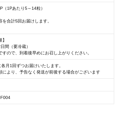
×4P（1Pあたり5～14粒）
容を合計5回お届けします。
限】
2日間（要冷蔵）
ですので、到着後早めにお召し上がりください。
月に各月1回ずつお届けいたします。
順により、予告なく発送が前後する場合がございます
FF004