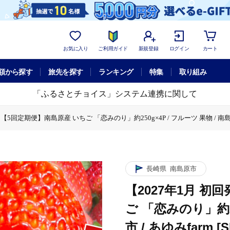
お気に入り
ご利用ガイド
新規登録
ログイン
カート
額から探す
旅先を探す
ランキング
特集
取り組み
「ふるさとチョイス」システム連携に関して
5回定期便】南島原産 いちご 「恋みのり」約250g×4P / フルーツ 果物 / 南島原市 /
回発送】【5回定期便】南島原産 いちご 「恋みのり」約250g×4P / フルーツ 果物 / 南
長崎県
南島原市
【2027年1月 
ご 「恋みのり」約25
市 / あゆみfarm [S