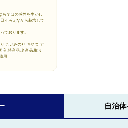
ならではの感性を生かし
て日々考えながら栽培して
張っております。
のり こいみのり おやつ デ
,国産,特産品,名産品,取り
業務用
ー
自治体