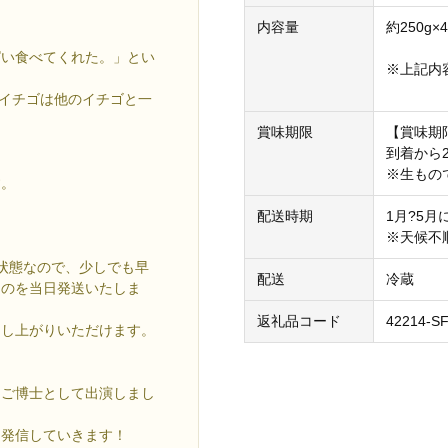
内容量
約250g
ぱい食べてくれた。」とい
※上記内
のイチゴは他のイチゴと一
賞味期限
【賞味期
到着から
※生もの
す。
配送時期
1月?5
※天候不
状態なので、少しでも早
配送
冷蔵
ものを当日発送いたしま
返礼品コード
42214-S
召し上がりいただけます。
ちご博士として出演しまし
も発信していきます！