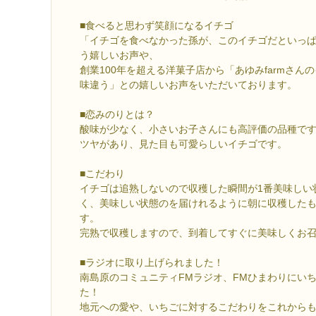
■食べると思わず笑顔になるイチゴ
「イチゴを食べなかった孫が、このイチゴだといっ
う嬉しいお声や、
創業100年を超える洋菓子店から「あゆみfarmさん
味違う」との嬉しいお声をいただいております。
■恋みのりとは？
酸味が少なく、小さいお子さんにも高評価の品種で
ツヤがあり、見た目も可愛らしいイチゴです。
■こだわり
イチゴは追熟しないので収穫した瞬間が1番美味しい
く、美味しい状態のを届けれるように朝に収穫した
す。
完熟で収穫しますので、到着してすぐに美味しくお
■ラジオに取り上げられました！
南島原のコミュニティFMラジオ、FMひまわりにい
た！
地元への愛や、いちごに対するこだわりをこれから