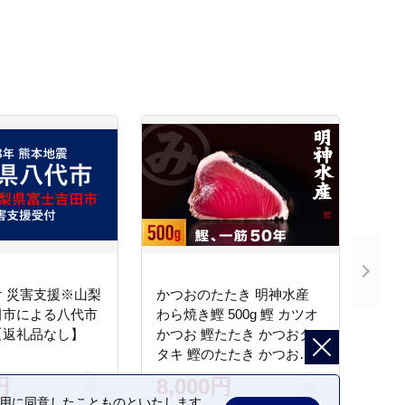
 災害支援※山梨
かつおのたたき 明神水産
田市による八代市
わら焼き鰹 500g 鰹 カツオ
【返礼品なし】
かつお 鰹たたき かつおタ
タキ 鰹のたたき かつおの
タタキ 藁焼き わら焼き 魚
円
8,000円
さかな 海鮮 刺身 お刺身 冷
の利用に同意したことものといたします。