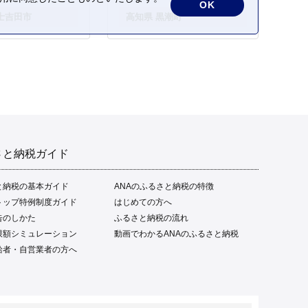
OK
凍 ご家庭用 グルメ 特産品
士吉田市
高知県 黒潮町
ご当地 本場 高知 黒潮町 ギ
フト 贈答品 人気 返礼品 ふ
るさと納税 魚介類 高知県
産 土佐名物 高知県 高評価
食卓 ご飯のお供 父の日 ギ
フト プレゼント[1669]
さと納税ガイド
と納税の基本ガイド
ANAのふるさと納税の特徴
トップ特例制度ガイド
はじめての方へ
告のしかた
ふるさと納税の流れ
限額シミュレーション
動画でわかるANAのふるさと納税
給者・自営業者の方へ