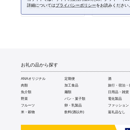
詳細については
プライバシーポリシー
をお読みください
熊本県 八代市
熊本県 氷川町
お礼の品から探す
ANAオリジナル
定期便
酒
肉類
加工食品
旅行・宿泊・
魚介類
麺類
日用品・雑貨
野菜
パン・菓子類
電化製品
フルーツ
卵・乳製品
ファッション
米・穀物
飲料(酒以外)
返礼品なし