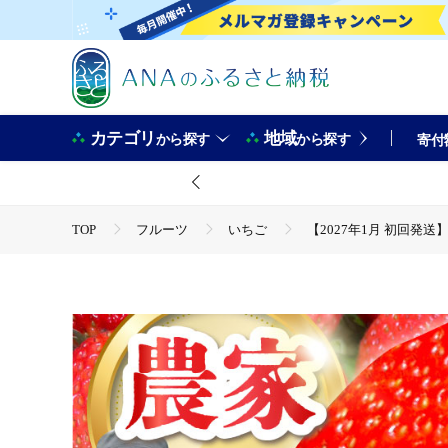
カテゴリ
地域
から探す
から探す
寄付
TOP
フルーツ
いちご
【2027年1月 初回発送】【
TOP
定期便
フルーツ(定期便)
【2027年1月 初