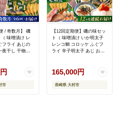
 / 奇数月】 磯
【12回定期便】磯の味セッ
（ 味噌漬け レ
ト（ 味噌漬け いか明太子
ぐフライ あじの
レンコ鯛 コロッケ ふぐフ
一夜干し 干物セ
ライ 辛子明太子 あじ お茶
鯛 たい タイ 鰆 さ
漬け ふぐ のどぐろ エイヒ
 あじ アジ 鯵 ふ
レ ） / いか イカ めんたい
河豚 一夜干し 明太
0円
こ 明太子 タイ 鯛 たい フグ
165,000円
こ 干物 ひもの /
フライ アジ フグ ノドグロ
 株式会社ナガスイ
えいひれ / 大村市 / 株式会
村市
長崎県 大村市
]
社ナガスイ[ACYQ025]