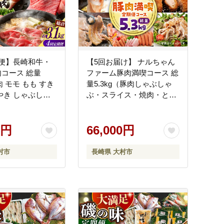
期便】長崎和牛・
【5回お届け】 ナルちゃん
コース 総量
ファーム豚肉満喫コース 総
 牛肉 モモ もも すき
量5.3kg（豚肉しゃぶしゃ
やき しゃぶしゃ
ぶ・スライス・焼肉・とん
焼き肉 豚肉 豚ロー
かつ計4kg ハムセット
 ろーす 豚モモ モ
1.3kg）/ 豚肉 ロースハム
バラ バラ ばら ロ
0円
ハム はむ ウインナー うい
66,000円
ハム はむ ウイン
んなー フランク 豚ロース
んなー フランク
ロース ろーす 豚モモ モモ
村市
長崎県 大村市
期便 / 大村市 /
もも 豚バラ バラ 焼肉 しゃ
夢ファームシュシ
ぶしゃぶ スライス 豚肉定
0]
期便 / 大村市 / おおむら夢
ファームシュシュ
[ACAA072]