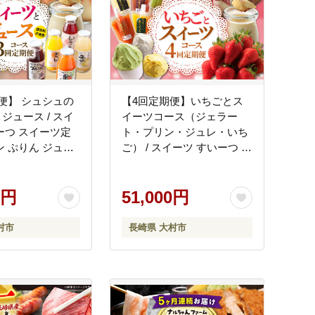
便】 シュシュの
【4回定期便】いちごとス
ジュース / スイ
イーツコース（ジェラー
ーつ スイーツ定
ト・プリン・ジュレ・いち
ン ぷりん ジュー
ご） / スイーツ すいーつ ス
 あいす アイスク
イーツ定期便 プリン ジュ
いすくりーむ ジ
レ じゅれ ぷりん ジュース
じぇらーと / 大村
0円
アイス あいす アイスクリ
51,000円
おむら夢ファームシ
ーム あいすくりーむ ジェ
A059]
ラート じぇらーと いちご
村市
長崎県 大村市
イチゴ 苺 / 大村市 / おおむ
ら夢ファームシュシュ
[ACAA068]