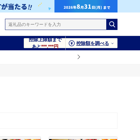
控除上限額まで
控除額を調べる
あと
***,***円