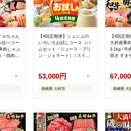
ナルちゃん
【4回定期便】シュシュの
【4回定
べ比べコー
いろいろお試しコース（ハ
大村産豚肉
g（豚肉しゃぶ
ムセット・ジュース・プリ
3.1kg /
ス・焼肉・
ン・ジェラート） / スイー
焼き すき
ット）/
ツ すいーつ スイーツ定期
ぶ 焼肉 
ハム はむ
便 プリン ぷりん ジュース
ス ロース
んなー フ
アイス あいす アイスクリ
53,000円
モ もも 豚
67,00
ロース ろ
ーム あいすくりーむ ジェ
ースハム 
 もも 豚バ
ラート じぇらーと 豚肉 ロ
ナー うい
長崎県 大村市
長崎県 大
肉 しゃぶし
ースハム ハム はむ ウイン
小分け 肉定
分け 豚肉
ナー ういんなー フランク
おおむら
/ おおむら
小分け / 大村市 / おおむら
ュ[ACAA07
シ
夢ファームシュシュ
[ACAA069]