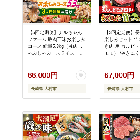
【5回定期便】ナルちゃん
【3回定期便】
ファーム 豚肉三昧お楽しみ
楽しみセット 竹
コース 総量5.3kg（豚肉し
き肉 用 カルビ・
ゃぶしゃぶ・スライス・焼
モモ） /やきにく
肉・とんかつ計4kg ハムセ
和牛 ステーキ/大
ット1.3kg）/ 豚肉 ロースハ
りストアー [ACAN
ム ハム はむ ウインナー う
66,000円
67,000円
いんなー フランク 豚ロー
ス ロース ろーす 豚モモ モ
長崎県 大村市
長崎県 大村市
モ もも 豚バラ バラ 焼肉 し
ゃぶしゃぶ スライス 豚肉
定期便 / 大村市 / おおむら
夢ファームシュシュ
[ACAA075]