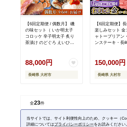
【6回定期便 / 偶数月】 磯
【6回定期便】
の味セット（ いか明太子
楽しみセット 金
コロッケ 辛子明太子 炙り
ャトーブリアン
茶漬け のどぐろ えいひれ
ンステーキ・長
）/ いか イカ めんたいこ 明
ハンバーグ・焼き
太子 たい タイ 鯛 赤ムツ 赤
ビ・ロース・モモ）
むつ あかむつ ノドグロ 鯛
88,000円
ハンバーグ はん
150,000円
茶漬け エイヒレ 干物 ひも
かず 惣菜 小分け
の / 大村市 / 株式会社ナガ
もも 和牛 ステーキ
長崎県 大村市
長崎県 大村市
スイ[ACYQ019]
市 かとりストア
[ACAN066]
23
全
件
当サイトでは、サイト利便性向上のため、クッキー（Coo
詳細については
プライバシーポリシー
をお読みください