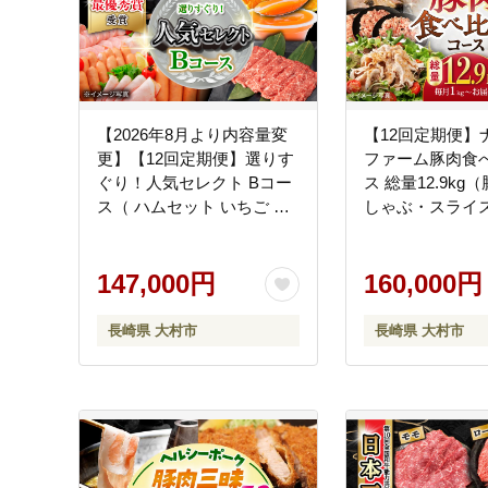
[ACAA126]
【2026年8月より内容量変
【12回定期便】
更】【12回定期便】選りす
ファーム豚肉食
ぐり！人気セレクト Bコー
ス 総量12.9k
ス（ ハムセット いちご ト
しゃぶ・スライ
マト ジュース 長崎和牛 ジ
とんかつ・ハムセ
ェラート プリン ジュレ ぶ
豚肉 ロースハム 
どう お米 みかん 野菜 果物
147,000円
ウインナー うい
160,000円
）/ ロースハム ハム ウイン
ランク 豚ロース 
ナー フランク イチゴ 苺 と
ーす 豚モモ モモ
長崎県 大村市
長崎県 大村市
まと モモ ロース リブロー
ラ バラ ばら 焼
ス コメ こめ 米 ミカン 蜜柑
ゃぶ スライス 小
やさい くだもの フルーツ
定期便 / 大村市 
定期便 / 大村市 / おおむら
夢ファームシュ
夢ファームシュシュ
[ACAA095]
[ACAA123]