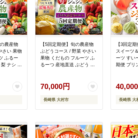
夢ファームシュシュ
[ACAA122]
旬の農産物
【5回定期便】旬の農産物
【3回定期
 やさい 果物
ぶどうコース / 野菜 やさい
スイーツ＆
ツ ふるー
果物 くだもの フルーツ ふ
ーツ すい
 梨 ナシ フ
るーつ 産地直送 ぶどう 葡
期便 プリ
村市 / お
萄 ブドウ フルーツ定期便 /
ス アイス
ムシュシュ
大村市 / おおむら夢ファー
リーム あ
ムシュシュ[ACAA120]
70,000円
ェラート 
40,00
市 / お
ュシュ[ACA
長崎県 大村市
長崎県 大