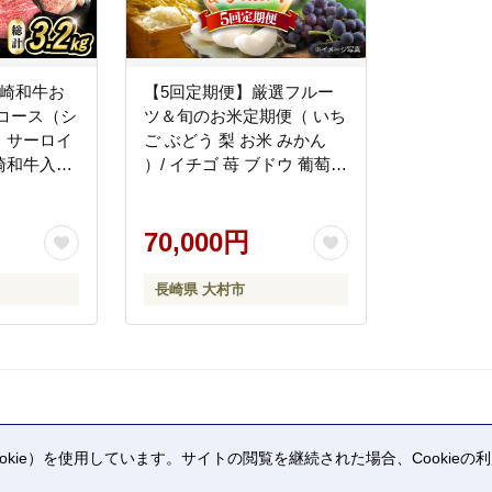
長崎和牛お
【5回定期便】厳選フルー
コース（シ
ツ＆旬のお米定期便（ いち
・サーロイ
ご ぶどう 梨 お米 みかん
崎和牛入り
）/ イチゴ 苺 ブドウ 葡萄
肉用 カル
なし ナシ 米 コメ こめ 白米
 / 牛肉
ミカン 蜜柑 フルーツ ふる
ばーぐ お
ーつ 果物 くだもの フルー
70,000円
 やきにく
ツ定期便 / 大村市 / おおむ
/ / 大村
ら夢ファームシュシュ
長崎県 大村市
ー
[ACAA082]
kie）を使用しています。サイトの閲覧を継続された場合、Cookie
。