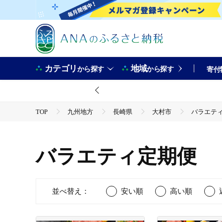
カテゴリ
地域
から探す
から探す
寄付
TOP
九州地方
長崎県
大村市
バラエテ
バラエティ定期便
並べ替え：
安い順
高い順