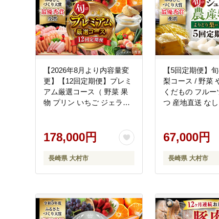
【2026年8月より内容量変
【5回定期便】
更】【12回定期便】プレミ
梨コース / 野菜
アム厳選コース（ 野菜 果
くだもの フルー
物 プリン いちご ジェラー
つ 産地直送 なし
ト ジュース 長崎和牛 プリ
ルーツ定期便 / 大
ン ぶどう 梨 ハムセット み
おむら夢ファー
かん お米 ）/ やさい くだも
178,000円
[ACAA121]
67,000円
の フルーツ ふるーつ イチ
ゴ 苺 サーロインステーキ
長崎県 大村市
長崎県 大村市
ブドウ 葡萄 ナシ なし ロー
スハム ウインナー フラン
ク ミカン 蜜柑 米 こめ コメ
定期便 / 大村市 / おおむら
夢ファームシュシュ