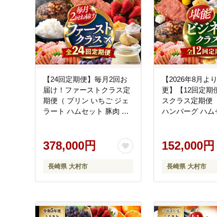
【24回定期便】毎月2回お
【2026年8月よ
届け！ファーストクラス定
更】【12回定期
期便（ プリン いちご ジェ
スクラス定期便（
ラート ハムセット 豚肉 ジ
ハンバーグ ハム
ュレ ハンバーグ 長崎和牛
ェラート プリン 
ぶどう お米 ジュース ）/ イ
崎和牛 豚肉 ）/
チゴ 苺 ロースハム ウイン
378,000円
んばーぐ ロース
152,000円
ナー フランク ロース モモ
ウインナー フラ
バラ 葡萄 ブドウ 米 コメ こ
らーと じゅれ ロ
長崎県 大村市
長崎県 大村市
め 定期便 / 大村市 / おおむ
す 定期便 / 大
ら夢ファームシュシュ
夢ファームシュ
[ACAA102]
[ACAA098]