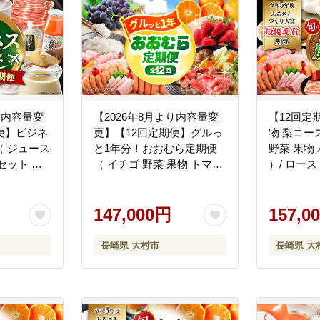
り内容量変
【2026年8月より内容量変
【12回定
便】ビジネ
更】【12回定期便】グルっ
物 梨コー
 ジュース
と1年分！おおむら定期便
野菜 果物 
セット ジ
（ イチゴ 野菜 果物 トマト
）/ ロース
ジュレ 長
ジュレ ハム ジュース 和牛
モモ やさ
 じゅーす は
ぶどう ジェラート プリン
ーつ はむ
ハム ハム
米 みかん ）/ いちご やさい
147,000円
蜜柑 定期便
157,0
ンク じぇ
くだもの とまと はむ ウイ
むら夢フ
ース ろー
ンナー ういんなー じゅー
[ACAA125
長崎県 大村市
長崎県 大
村市 おおむら
す 牛肉 長崎和牛 スライス
シュ
ブドウ 葡萄 じぇらーと ぷ
りん コメ こめ ミカン 蜜柑
定期便 / 大村市 / おおむら