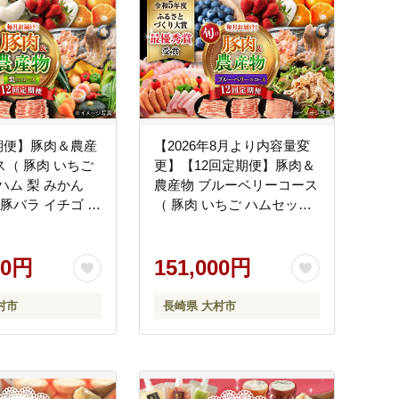
期便】豚肉＆農産
【2026年8月より内容量変
ス（ 豚肉 いちご
更】【12回定期便】豚肉＆
ハム 梨 みかん
農産物 ブルーベリーコース
 豚バラ イチゴ 苺
（ 豚肉 いちご ハムセット
い くだもの ふる
野菜 果物 ブルーベリー み
 ナシ なし ミカン
かん お米 ）/ ロース モモ
 / 大村市 / おお
00円
バラ イチゴ 苺 やさい くだ
151,000円
ァームシュシュ
もの フルーツ ふるーつ ロ
]
ースハム ウインナー フラ
村市
長崎県 大村市
ンク ぶるーべりー 蜜柑 ミ
カン コメ こめ 米 定期便 /
大村市 / おおむら夢ファー
ムシュシュ[ACAA124]