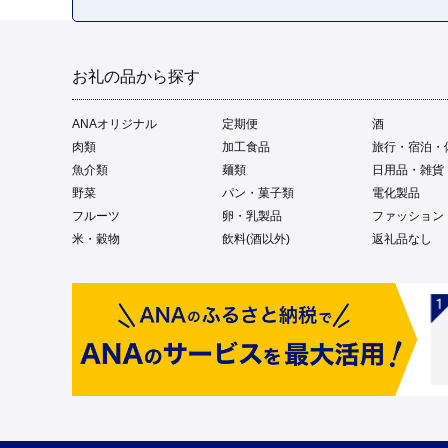
お礼の品から探す
ANAオリジナル
定期便
酒
肉類
加工食品
旅行・宿泊・
魚介類
麺類
日用品・雑貨
野菜
パン・菓子類
電化製品
フルーツ
卵・乳製品
ファッション
米・穀物
飲料(酒以外)
返礼品なし