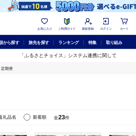
お気に入り
ご利用ガイド
新規登録
ログイン
カート
額から探す
旅先を探す
ランキング
特集
取り組み
「ふるさとチョイス」システム連携に関して
ィ定期便
23
返礼品名
新着順
全
件