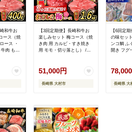
長崎和牛お
【3回定期便】長崎和牛お
【6回定期便
コース（焼
楽しみセット 梅コース（焼
の味セット
ロース ・
き肉 用 カルビ・すき焼き
ンコ鯛 ふ
 牛肉 もも
用 モモ・切り落とし） /や
開き フグ
村市 かと
きにく 牛肉 もも 和牛 ステ
ット ）/ 
064]
ーキ 切り落し きりおとし/
わら サワラ
大村市 かとりストアー
51,000円
ぐ フグ 
78,00
[ACAN065]
子 めいたい
大村市 /
長崎県 大村市
長崎県 大
[ACYQ026